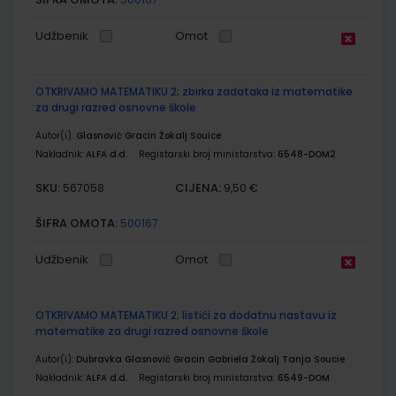
Udžbenik
Omot
OTKRIVAMO MATEMATIKU 2; zbirka zadataka iz matematike
za drugi razred osnovne škole
Autor(i):
Glasnović Gracin Žokalj Souice
Nakladnik:
ALFA d.d.
Registarski broj ministarstva:
6548-DOM2
SKU:
CIJENA:
567058
9,50 €
ŠIFRA OMOTA:
500167
Udžbenik
Omot
OTKRIVAMO MATEMATIKU 2; listići za dodatnu nastavu iz
matematike za drugi razred osnovne škole
Autor(i):
Dubravka Glasnović Gracin Gabriela Žokalj Tanja Soucie
Nakladnik:
ALFA d.d.
Registarski broj ministarstva:
6549-DOM