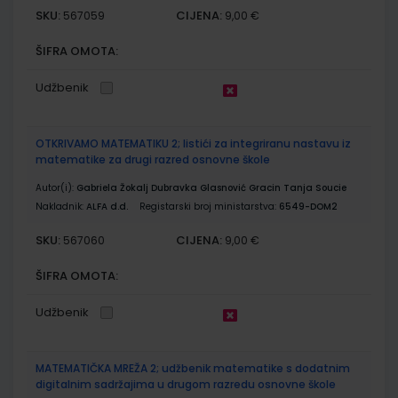
SKU:
CIJENA:
567059
9,00 €
ŠIFRA OMOTA:
Udžbenik
OTKRIVAMO MATEMATIKU 2; listići za integriranu nastavu iz
matematike za drugi razred osnovne škole
Autor(i):
Gabriela Žokalj Dubravka Glasnović Gracin Tanja Soucie
Nakladnik:
ALFA d.d.
Registarski broj ministarstva:
6549-DOM2
SKU:
CIJENA:
567060
9,00 €
ŠIFRA OMOTA:
Udžbenik
MATEMATIČKA MREŽA 2; udžbenik matematike s dodatnim
digitalnim sadržajima u drugom razredu osnovne škole