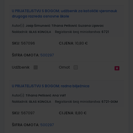
U PRIJATELJSTVU S BOGOM; udžbenik za katolički vjeronauk
drugoga razreda osnovne škole
Autor(i):
Josip Šimunović Tihana Petković Suzana Lipovac
Nakladnik:
GLAS KONCILA
Registarski broj ministarstva:
6721
SKU:
CIJENA:
567096
10,80 €
ŠIFRA OMOTA:
500297
Udžbenik
Omot
U PRIJATELJSTVU S BOGOM; radna bilježnica
Autor(i):
Tihana Petković Ana Volf
Nakladnik:
GLAS KONCILA
Registarski broj ministarstva:
6721-DOM
SKU:
CIJENA:
567097
8,80 €
ŠIFRA OMOTA:
500297