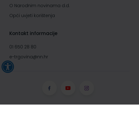
O Narodnim novinama d.d.
Opći uvjeti korištenja
Kontakt informacije
01 650 28 80
e-trgovina@nn.hr