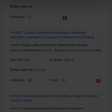
ŠIFRA OMOTA:
Udžbenik
E-SVIJET 2; radni udžbenik informatike s dodatnim
digitalnim sadržajima u drugom razredu osnovne škole
Autor(i):
Blagus Ljubić Klemše Flisar Odorčić Ružić Mihočka
Nakladnik:
ŠKOLSKA KNJIGA d.d.
Registarski broj ministarstva:
7002
SKU:
CIJENA:
567079
10,80 €
ŠIFRA OMOTA:
500239
Udžbenik
Omot
E-SVIJET 2; radna bilježnica informatike u drugom razredu
osnovne škole
Autor(i):
Josipa Blagus Marijana Šundov Ana Budojević