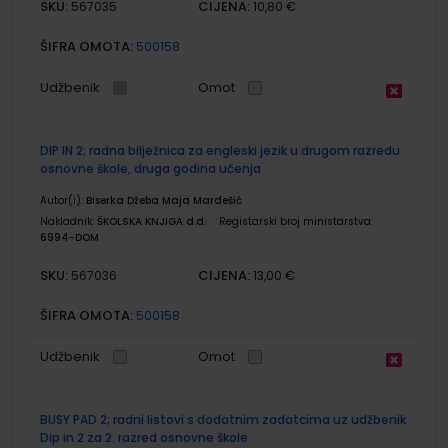
SKU:
CIJENA:
567035
10,80 €
ŠIFRA OMOTA:
500158
Udžbenik
Omot
DIP IN 2; radna bilježnica za engleski jezik u drugom razredu
osnovne škole, druga godina učenja
Autor(i):
Biserka Džeba Maja Mardešić
Nakladnik:
ŠKOLSKA KNJIGA d.d.
Registarski broj ministarstva:
6994-DOM
SKU:
CIJENA:
567036
13,00 €
ŠIFRA OMOTA:
500158
Udžbenik
Omot
BUSY PAD 2; radni listovi s dodatnim zadatcima uz udžbenik
Dip in 2 za 2. razred osnovne škole