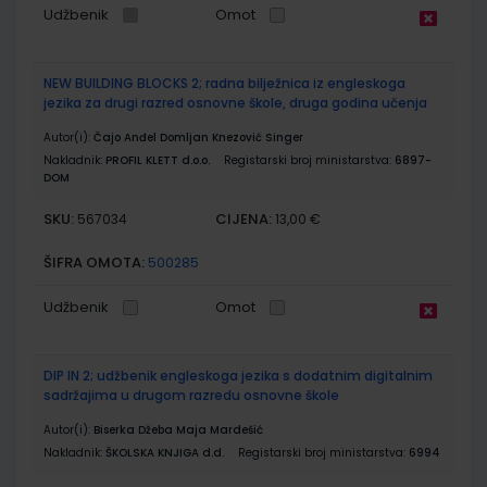
Udžbenik
Omot
NEW BUILDING BLOCKS 2; radna bilježnica iz engleskoga
jezika za drugi razred osnovne škole, druga godina učenja
Autor(i):
Čajo Anđel Domljan Knezović Singer
Nakladnik:
PROFIL KLETT d.o.o.
Registarski broj ministarstva:
6897-
DOM
SKU:
CIJENA:
567034
13,00 €
ŠIFRA OMOTA:
500285
Udžbenik
Omot
DIP IN 2; udžbenik engleskoga jezika s dodatnim digitalnim
sadržajima u drugom razredu osnovne škole
Autor(i):
Biserka Džeba Maja Mardešić
Nakladnik:
ŠKOLSKA KNJIGA d.d.
Registarski broj ministarstva:
6994