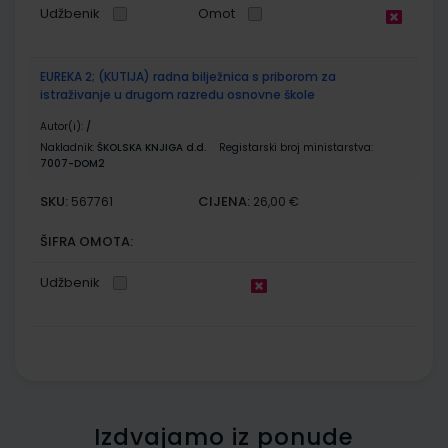
Udžbenik
Omot
EUREKA 2; (KUTIJA) radna bilježnica s priborom za
istraživanje u drugom razredu osnovne škole
Autor(i):
/
Nakladnik:
ŠKOLSKA KNJIGA d.d.
Registarski broj ministarstva:
7007-DOM2
SKU:
CIJENA:
567761
26,00 €
ŠIFRA OMOTA:
Udžbenik
Izdvajamo iz ponude