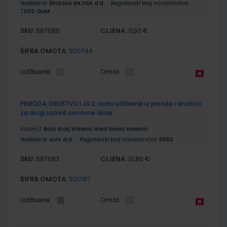
Nakladnik:
ŠKOLSKA KNJIGA d.d.
Registarski broj ministarstva:
7002-DOM
SKU:
CIJENA:
567080
11,50 €
ŠIFRA OMOTA:
500744
Udžbenik
Omot
PRIRODA, DRUŠTVO I JA 2; radni udžbenik iz prirode i društva
za drugi razred osnovne škole
Autor(i):
Bulić Kralj Križanić Hlad Kovač Kosorčić
Nakladnik:
ALFA d.d.
Registarski broj ministarstva:
6565
SKU:
CIJENA:
567083
10,80 €
ŠIFRA OMOTA:
500167
Udžbenik
Omot