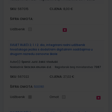
SKU:
CIJENA:
567015
8,00 €
ŠIFRA OMOTA:
Udžbenik
SVIJET RIJEČI 2; 1. I 2. dio, integrirani radni udžbenik
hrvatskoga jezika s dodatnim digitalnim sadržajima u
drugom razredu osnovne škole
Autor(i):
Španić Jurić Zokić Vladušić
Nakladnik:
ŠKOLSKA KNJIGA d.d.
Registarski broj ministarstva:
7087
SKU:
CIJENA:
567022
27,02 €
ŠIFRA OMOTA:
500161
Udžbenik
Omot