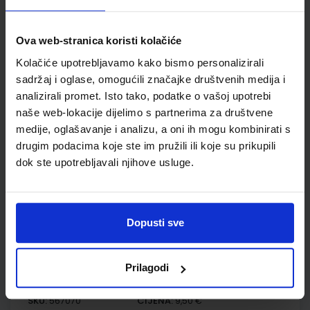
MATEMATIČKA MREŽA 2; zbirka zadataka za matematiku u
drugom razredu osnovne škole
Ova web-stranica koristi kolačiće
Kolačiće upotrebljavamo kako bismo personalizirali
Autor(i):
Maja Cindrić Irena Mišurac Sandra Špika Ante Vetma
Nakladnik:
ŠKOLSKA KNJIGA d.d.
Registarski broj ministarstva:
sadržaj i oglase, omogućili značajke društvenih medija i
7047-DOM2
analizirali promet. Isto tako, podatke o vašoj upotrebi
naše web-lokacije dijelimo s partnerima za društvene
SKU:
CIJENA:
567069
12,00 €
medije, oglašavanje i analizu, a oni ih mogu kombinirati s
ŠIFRA OMOTA:
500162
drugim podacima koje ste im pružili ili koje su prikupili
dok ste upotrebljavali njihove usluge.
Udžbenik
Omot
MATEMATIČKA MREŽA 2; nastavni listići za matematiku u
Dopusti sve
drugome razredu osnovne škole
Autor(i):
Ante Vetma
Nakladnik:
ŠKOLSKA KNJIGA d.d.
Registarski broj ministarstva:
Prilagodi
7047-DOM3
SKU:
CIJENA:
567070
9,50 €