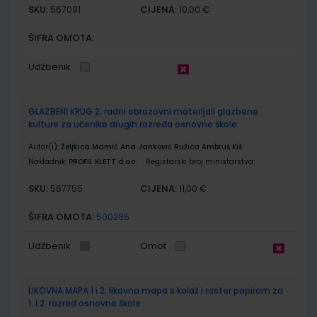
SKU:
CIJENA:
567091
10,00 €
ŠIFRA OMOTA:
Udžbenik
GLAZBENI KRUG 2; radni obrazovni materijali glazbene
kulture za učenike drugih razreda osnovne škole
Autor(i):
Željkica Mamić Ana Janković Ružica Ambruš Kiš
Nakladnik:
PROFIL KLETT d.o.o.
Registarski broj ministarstva:
SKU:
CIJENA:
567755
11,00 €
ŠIFRA OMOTA:
500285
Udžbenik
Omot
LIKOVNA MAPA 1 i 2; likovna mapa s kolaž i raster papirom za
1. i 2. razred osnovne škole