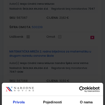
Autor(i):
Maja Cindrić Irena Mišurac
Nakladnik:
ŠKOLSKA KNJIGA d.d.
Registarski broj ministarstva:
7047
SKU:
CIJENA:
567067
21,62 €
ŠIFRA OMOTA:
500239
Udžbenik
Omot
MATEMATIČKA MREŽA 2; radna bilježnica za matematiku u
drugom razredu osnovne škole
Autor(i):
Maja Cindrić Irena Mišurac Sandra Špika Ante Vetma
Nakladnik:
ŠKOLSKA KNJIGA d.d.
Registarski broj ministarstva:
7047-DOM
SKU:
CIJENA:
567068
10,50 €
ŠIFRA OMOTA:
500162
Udžbenik
Omot
Privola
Pojedinosti
O nama