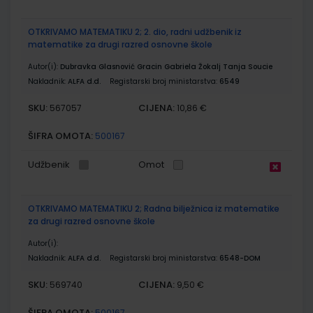
OTKRIVAMO MATEMATIKU 2; 2. dio, radni udžbenik iz
matematike za drugi razred osnovne škole
Autor(i):
Dubravka Glasnović Gracin Gabriela Žokalj Tanja Soucie
Nakladnik:
ALFA d.d.
Registarski broj ministarstva:
6549
SKU:
CIJENA:
567057
10,86 €
ŠIFRA OMOTA:
500167
Udžbenik
Omot
OTKRIVAMO MATEMATIKU 2; Radna bilježnica iz matematike
za drugi razred osnovne škole
Autor(i):
Nakladnik:
ALFA d.d.
Registarski broj ministarstva:
6548-DOM
SKU:
CIJENA:
569740
9,50 €
ŠIFRA OMOTA:
500167