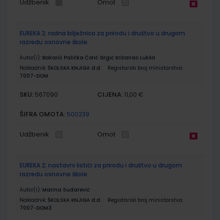
Udžbenik
Omot
EUREKA 2; radna bilježnica za prirodu i društvo u drugom
razredu osnovne škole
Autor(i):
Bakarić Palička Ćorić Grgić Križanac Lukša
Nakladnik:
ŠKOLSKA KNJIGA d.d.
Registarski broj ministarstva:
7007-DOM
SKU:
CIJENA:
567090
11,00 €
ŠIFRA OMOTA:
500239
Udžbenik
Omot
EUREKA 2; nastavni listići za prirodu i društvo u drugom
razredu osnovne škole
Autor(i):
Marina Sudarević
Nakladnik:
ŠKOLSKA KNJIGA d.d.
Registarski broj ministarstva:
7007-DOM3