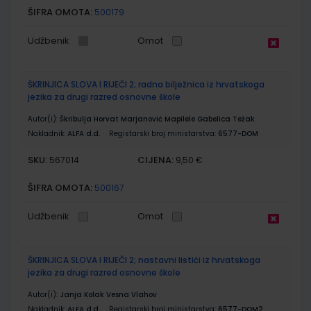
ŠIFRA OMOTA:
500179
Udžbenik
Omot
ŠKRINJICA SLOVA I RIJEČI 2; radna bilježnica iz hrvatskoga
jezika za drugi razred osnovne škole
Autor(i):
Škribulja Horvat Marjanović Mapilele Gabelica Težak
Nakladnik:
ALFA d.d.
Registarski broj ministarstva:
6577-DOM
SKU:
CIJENA:
567014
9,50 €
ŠIFRA OMOTA:
500167
Udžbenik
Omot
ŠKRINJICA SLOVA I RIJEČI 2; nastavni listići iz hrvatskoga
jezika za drugi razred osnovne škole
Autor(i):
Janja Kolak Vesna Vlahov
Nakladnik:
ALFA d.d.
Registarski broj ministarstva:
6577-DOM2