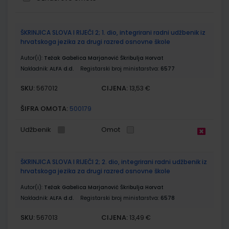
Grupirani
ŠKRINJICA SLOVA I RIJEČI 2; 1. dio, integrirani radni udžbenik iz
proizvodi
hrvatskoga jezika za drugi razred osnovne škole
Autor(i):
Težak Gabelica Marjanović Škribulja Horvat
Nakladnik:
ALFA d.d.
Registarski broj ministarstva:
6577
SKU:
CIJENA:
567012
13,53 €
ŠIFRA OMOTA:
500179
Udžbenik
Omot
ŠKRINJICA SLOVA I RIJEČI 2; 2. dio, integrirani radni udžbenik iz
hrvatskoga jezika za drugi razred osnovne škole
Autor(i):
Težak Gabelica Marjanović Škribulja Horvat
Nakladnik:
ALFA d.d.
Registarski broj ministarstva:
6578
SKU:
CIJENA:
567013
13,49 €