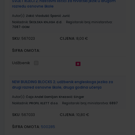
SVIJET RIJEČI 2; nastavni listići za hrvatski jezik u drugom
razredu osnovne škole
Autor(i):
Zokić Vladušić Španić Jurić
Nakladnik:
ŠKOLSKA KNJIGA d.d.
Registarski broj ministarstva:
7087-DOM
SKU:
CIJENA:
567023
8,00 €
ŠIFRA OMOTA:
Udžbenik
NEW BUILDING BLOCKS 2; udžbenik engleskoga jezika za
drugi razred osnovne škole, druga godina učenja
Autor(i):
Čajo Anđel Domljan Knezović Singer
Nakladnik:
PROFIL KLETT d.o.o.
Registarski broj ministarstva:
6897
SKU:
CIJENA:
567033
10,80 €
ŠIFRA OMOTA:
500285