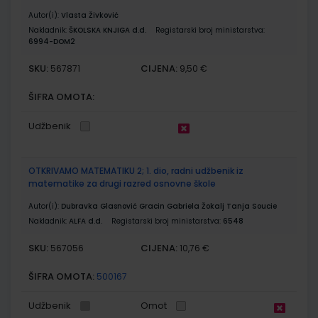
Autor(i):
Vlasta Živković
Nakladnik:
ŠKOLSKA KNJIGA d.d.
Registarski broj ministarstva:
6994-DOM2
SKU:
CIJENA:
567871
9,50 €
ŠIFRA OMOTA:
Udžbenik
OTKRIVAMO MATEMATIKU 2; 1. dio, radni udžbenik iz
matematike za drugi razred osnovne škole
Autor(i):
Dubravka Glasnović Gracin Gabriela Žokalj Tanja Soucie
Nakladnik:
ALFA d.d.
Registarski broj ministarstva:
6548
SKU:
CIJENA:
567056
10,76 €
ŠIFRA OMOTA:
500167
Udžbenik
Omot