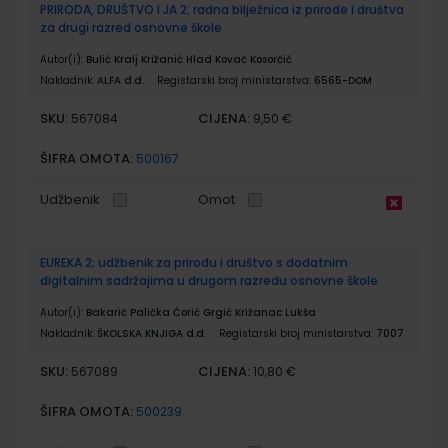
PRIRODA, DRUŠTVO I JA 2; radna bilježnica iz prirode i društva
za drugi razred osnovne škole
Autor(i):
Bulić Kralj Križanić Hlad Kovač Kosorčić
Nakladnik:
ALFA d.d.
Registarski broj ministarstva:
6565-DOM
SKU:
CIJENA:
567084
9,50 €
ŠIFRA OMOTA:
500167
Udžbenik
Omot
EUREKA 2; udžbenik za prirodu i društvo s dodatnim
digitalnim sadržajima u drugom razredu osnovne škole
Autor(i):
Bakarić Palička Ćorić Grgić Križanac Lukša
Nakladnik:
ŠKOLSKA KNJIGA d.d.
Registarski broj ministarstva:
7007
SKU:
CIJENA:
567089
10,80 €
ŠIFRA OMOTA:
500239