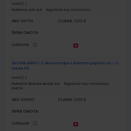
Autor(i):
/
Nakladnik:
ALFA d.d.
Registarski broj ministarstva:
SKU:
CIJENA:
991734
12,50 €
ŠIFRA OMOTA:
Udžbenik
LIKOVNA MAPA 1 i 2; likovna mapa s kolažnim papirom za 1. i 2.
razred OŠ
Autor(i):
/
Nakladnik:
ŠKOLSKA KNJIGA d.d.
Registarski broj ministarstva:
014174
SKU:
CIJENA:
569363
12,50 €
ŠIFRA OMOTA:
Udžbenik