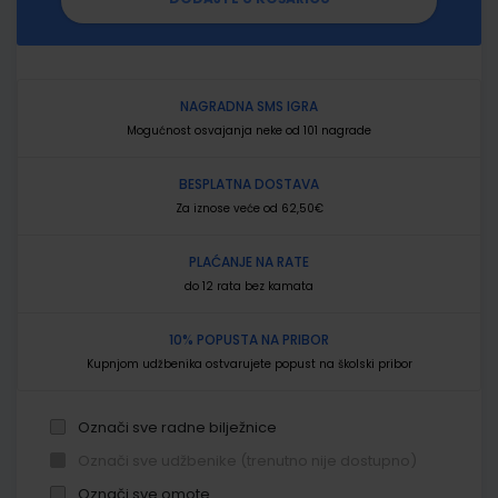
NAGRADNA SMS IGRA
Mogućnost osvajanja neke od 101 nagrade
BESPLATNA DOSTAVA
Za iznose veće od 62,50€
PLAĆANJE NA RATE
do 12 rata bez kamata
10% POPUSTA NA PRIBOR
Kupnjom udžbenika ostvarujete popust na školski pribor
Označi sve radne bilježnice
Označi sve udžbenike (trenutno nije dostupno)
Označi sve omote