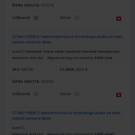
ŠIFRA OMOTA:
500179
Udžbenik
Omot
ČITAM I PIŠEM 3; radna bilježnica iz hrvatskoga jezika za treći
razred osnovne škole
Autor(i):
Pavličević-Franić Velički Aladrović Slovaček Domišljanović
Nakladnik:
ALFA d.d.
Registarski broj ministarstva:
6488-DOM
SKU:
CIJENA:
567110
9,50 €
ŠIFRA OMOTA:
500160
Udžbenik
Omot
ČITAM I PIŠEM 3; Nastavni listići iz hrvatskoga jezika za treći
razred osnovne škole
Autor(i):
Nakladnik:
ALFA d.d.
Registarski broj ministarstva:
6488-DOM2