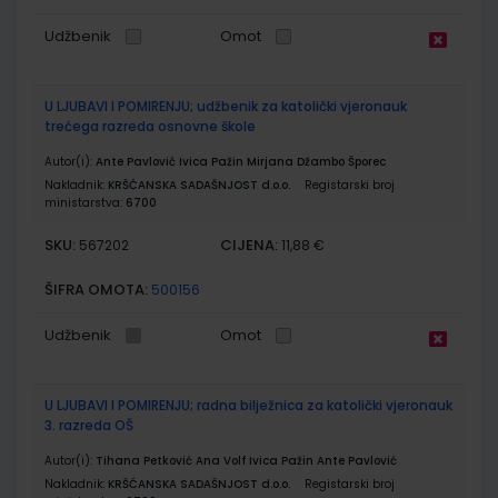
Udžbenik
Omot
U LJUBAVI I POMIRENJU; udžbenik za katolički vjeronauk
trećega razreda osnovne škole
Autor(i):
Ante Pavlović Ivica Pažin Mirjana Džambo Šporec
Nakladnik:
KRŠĆANSKA SADAŠNJOST d.o.o.
Registarski broj
ministarstva:
6700
SKU:
CIJENA:
567202
11,88 €
ŠIFRA OMOTA:
500156
Udžbenik
Omot
U LJUBAVI I POMIRENJU; radna bilježnica za katolički vjeronauk
3. razreda OŠ
Autor(i):
Tihana Petković Ana Volf Ivica Pažin Ante Pavlović
Nakladnik:
KRŠĆANSKA SADAŠNJOST d.o.o.
Registarski broj