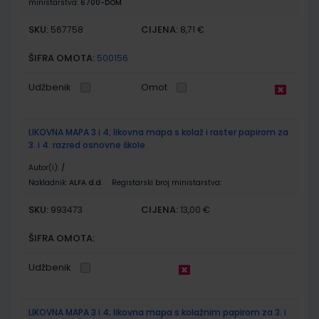
ministarstva:
6700-DOM
SKU:
CIJENA:
567758
8,71 €
ŠIFRA OMOTA:
500156
Udžbenik
Omot
LIKOVNA MAPA 3 i 4; likovna mapa s kolaž i raster papirom za
3. i 4. razred osnovne škole
Autor(i):
/
Nakladnik:
ALFA d.d.
Registarski broj ministarstva:
SKU:
CIJENA:
993473
13,00 €
ŠIFRA OMOTA:
Udžbenik
LIKOVNA MAPA 3 i 4; likovna mapa s kolažnim papirom za 3. i