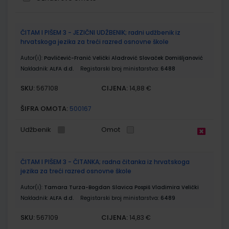
Grupirani
ČITAM I PIŠEM 3 - JEZIČNI UDŽBENIK; radni udžbenik iz
proizvodi
hrvatskoga jezika za treći razred osnovne škole
Autor(i):
Pavličević-Franić Velički Aladrović Slovaček Domišljanović
Nakladnik:
ALFA d.d.
Registarski broj ministarstva:
6488
SKU:
CIJENA:
567108
14,88 €
ŠIFRA OMOTA:
500167
Udžbenik
Omot
ČITAM I PIŠEM 3 - ČITANKA; radna čitanka iz hrvatskoga
jezika za treći razred osnovne škole
Autor(i):
Tamara Turza-Bogdan Slavica Pospiš Vladimira Velički
Nakladnik:
ALFA d.d.
Registarski broj ministarstva:
6489
SKU:
CIJENA:
567109
14,83 €