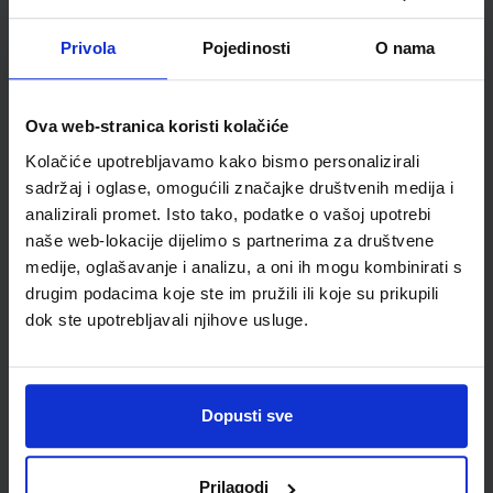
Autor(i):
Blagus Ljubić Klemše Flisar Odorčić Ružić Mihočka
Nakladnik:
ŠKOLSKA KNJIGA d.d.
Registarski broj ministarstva:
7003
Privola
Pojedinosti
O nama
SKU:
CIJENA:
567184
11,88 €
ŠIFRA OMOTA:
500239
Ova web-stranica koristi kolačiće
Kolačiće upotrebljavamo kako bismo personalizirali
Udžbenik
Omot
sadržaj i oglase, omogućili značajke društvenih medija i
analizirali promet. Isto tako, podatke o vašoj upotrebi
E-SVIJET 3; radna bilježnica informatike u trećem razredu
naše web-lokacije dijelimo s partnerima za društvene
osnovne škole
medije, oglašavanje i analizu, a oni ih mogu kombinirati s
drugim podacima koje ste im pružili ili koje su prikupili
Autor(i):
Josipa Blagus Marijana Šundov Ana Budojević
Nakladnik:
ŠKOLSKA KNJIGA d.d.
Registarski broj ministarstva:
dok ste upotrebljavali njihove usluge.
7003-DOM
SKU:
CIJENA:
567185
11,50 €
Dopusti sve
ŠIFRA OMOTA:
500744
Udžbenik
Omot
Prilagodi