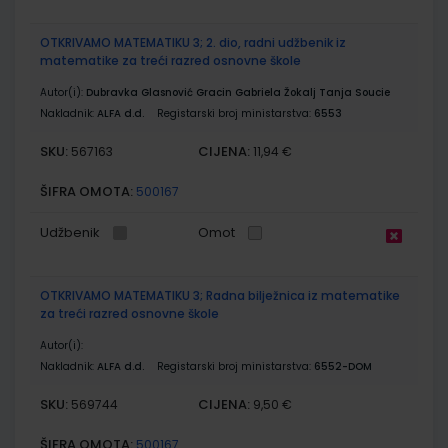
OTKRIVAMO MATEMATIKU 3; 2. dio, radni udžbenik iz
matematike za treći razred osnovne škole
Autor(i):
Dubravka Glasnović Gracin Gabriela Žokalj Tanja Soucie
Nakladnik:
ALFA d.d.
Registarski broj ministarstva:
6553
SKU:
CIJENA:
567163
11,94 €
ŠIFRA OMOTA:
500167
Udžbenik
Omot
OTKRIVAMO MATEMATIKU 3; Radna bilježnica iz matematike
za treći razred osnovne škole
Autor(i):
Nakladnik:
ALFA d.d.
Registarski broj ministarstva:
6552-DOM
SKU:
CIJENA:
569744
9,50 €
ŠIFRA OMOTA:
500167