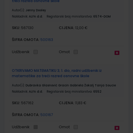
treći razred osnovne škole
Autor(i):
Jenny Dooley
Nakladnik:
ALFA d.d.
Registarski broj ministarstva:
6574-DOM
SKU:
CIJENA:
567130
12,00 €
ŠIFRA OMOTA:
500163
Udžbenik
Omot
OTKRIVAMO MATEMATIKU 3; 1. dio, radni udžbenik iz
matematike za treći razred osnovne škole
Autor(i):
Dubravka Glasnović Gracin Gabriela Žokalj Tanja Soucie
Nakladnik:
ALFA d.d.
Registarski broj ministarstva:
6552
SKU:
CIJENA:
567162
11,83 €
ŠIFRA OMOTA:
500167
Udžbenik
Omot