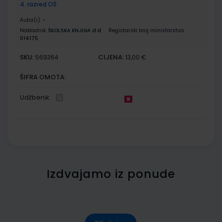
4. razred OŠ
Autor(i):
-
Nakladnik:
ŠKOLSKA KNJIGA d.d.
Registarski broj ministarstva:
014175
SKU:
CIJENA:
569364
13,00 €
ŠIFRA OMOTA:
Udžbenik
Izdvajamo iz ponude