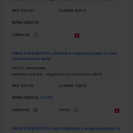
SKU:
CIJENA:
569741
8,00 €
ŠIFRA OMOTA:
Udžbenik
SMILES 3 NEW EDITION; udžbenik iz engleskog jezika za treći
razred osnovne škole
Autor(i):
Jenny Dooley
Nakladnik:
ALFA d.d.
Registarski broj ministarstva:
6574
SKU:
CIJENA:
567129
11,88 €
ŠIFRA OMOTA:
500163
Udžbenik
Omot
SMILES 3 NEW EDITION; radna bilježnica iz engleskog jezika za