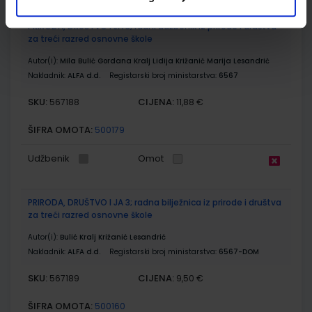
PRIRODA, DRUŠTVO I JA 3; radni udžbenik iz prirode i društva
za treći razred osnovne škole
Autor(i):
Mila Bulić Gordana Kralj Lidija Križanić Marija Lesandrić
Nakladnik:
ALFA d.d.
Registarski broj ministarstva:
6567
SKU:
CIJENA:
567188
11,88 €
ŠIFRA OMOTA:
500179
Udžbenik
Omot
PRIRODA, DRUŠTVO I JA 3; radna bilježnica iz prirode i društva
za treći razred osnovne škole
Autor(i):
Bulić Kralj Križanić Lesandrić
Nakladnik:
ALFA d.d.
Registarski broj ministarstva:
6567-DOM
SKU:
CIJENA:
567189
9,50 €
ŠIFRA OMOTA:
500160