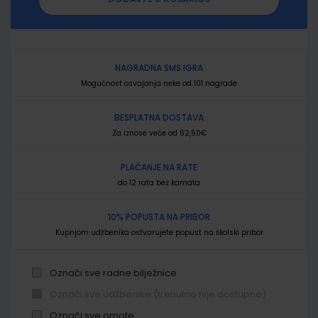
NAGRADNA SMS IGRA
Mogućnost osvajanja neke od 101 nagrade
BESPLATNA DOSTAVA
Za iznose veće od 62,50€
PLAĆANJE NA RATE
do 12 rata bez kamata
10% POPUSTA NA PRIBOR
Kupnjom udžbenika ostvarujete popust na školski pribor
Označi sve radne bilježnice
Označi sve udžbenike (trenutno nije dostupno)
Označi sve omote