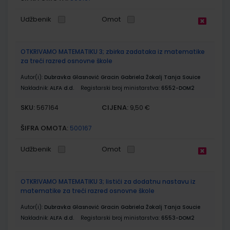
Udžbenik
Omot
OTKRIVAMO MATEMATIKU 3; zbirka zadataka iz matematike
za treći razred osnovne škole
Autor(i):
Dubravka Glasnović Gracin Gabriela Žokalj Tanja Souice
Nakladnik:
ALFA d.d.
Registarski broj ministarstva:
6552-DOM2
SKU:
CIJENA:
567164
9,50 €
ŠIFRA OMOTA:
500167
Udžbenik
Omot
OTKRIVAMO MATEMATIKU 3; listići za dodatnu nastavu iz
matematike za treći razred osnovne škole
Autor(i):
Dubravka Glasnović Gracin Gabriela Žokalj Tanja Soucie
Nakladnik:
ALFA d.d.
Registarski broj ministarstva:
6553-DOM2