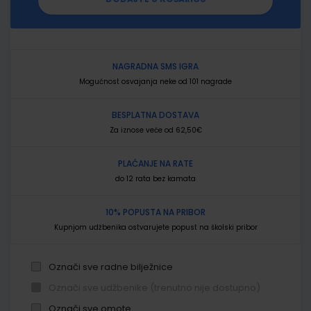
NAGRADNA SMS IGRA
Mogućnost osvajanja neke od 101 nagrade
BESPLATNA DOSTAVA
Za iznose veće od 62,50€
PLAĆANJE NA RATE
do 12 rata bez kamata
10% POPUSTA NA PRIBOR
Kupnjom udžbenika ostvarujete popust na školski pribor
Označi sve radne bilježnice
Označi sve udžbenike (trenutno nije dostupno)
Označi sve omote