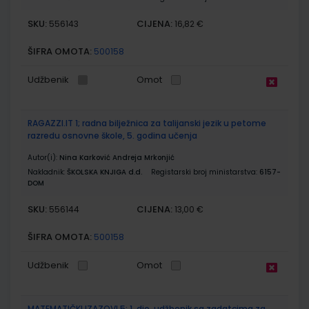
SKU:
CIJENA:
556143
16,82 €
ŠIFRA OMOTA:
500158
Udžbenik
Omot
RAGAZZI.IT 1; radna bilježnica za talijanski jezik u petome
razredu osnovne škole, 5. godina učenja
Autor(i):
Nina Karković Andreja Mrkonjić
Nakladnik:
ŠKOLSKA KNJIGA d.d.
Registarski broj ministarstva:
6157-
DOM
SKU:
CIJENA:
556144
13,00 €
ŠIFRA OMOTA:
500158
Udžbenik
Omot
MATEMATIČKI IZAZOVI 5; 1. dio, udžbenik sa zadatcima za