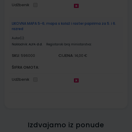
Udžbenik
LIKOVNA MAPA 5-6; mapa s kolaž i raster papirima za 5. i 6.
razred
Autor(i):
Nakladnik:
ALFA d.d.
Registarski broj ministarstva:
SKU:
CIJENA:
596000
14,00 €
ŠIFRA OMOTA:
Udžbenik
Izdvajamo iz ponude