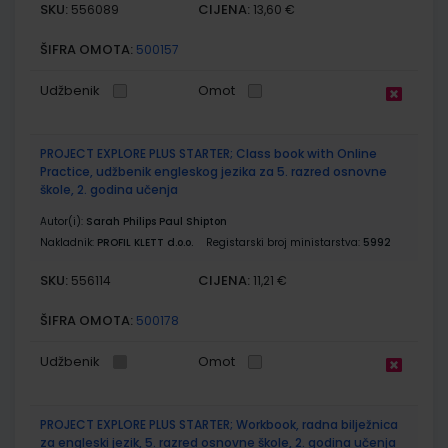
SKU:
CIJENA:
556089
13,60 €
ŠIFRA OMOTA:
500157
Udžbenik
Omot
PROJECT EXPLORE PLUS STARTER; Class book with Online
Practice, udžbenik engleskog jezika za 5. razred osnovne
škole, 2. godina učenja
Autor(i):
Sarah Philips Paul Shipton
Nakladnik:
PROFIL KLETT d.o.o.
Registarski broj ministarstva:
5992
SKU:
CIJENA:
556114
11,21 €
ŠIFRA OMOTA:
500178
Udžbenik
Omot
PROJECT EXPLORE PLUS STARTER; Workbook, radna bilježnica
za engleski jezik, 5. razred osnovne škole, 2. godina učenja