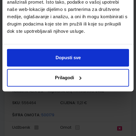
analizirali promet. Isto tako, podatke o vašoj upotrebi
Autor(i):
Ivan Gambiroža Josip Jukić Dinko Marin Ana Mesić
naše web-lokacije dijelimo s partnerima za društvene
Nakladnik:
ALFA d.d.
Registarski broj ministarstva:
6013-DOM
medije, oglašavanje i analizu, a oni ih mogu kombinirati s
drugim podacima koje ste im pružili ili koje su prikupili
SKU:
CIJENA:
556166
12,00 €
dok ste upotrebljavali njihove usluge.
ŠIFRA OMOTA:
500160
Udžbenik
Omot
Dopusti sve
POVIJEST 5; udžbenik iz povijesti za peti razred osnovne
škole
Prilagodi
Autor(i):
Birin Glazer Šarlija A.Finek D.Finek
Nakladnik:
ALFA d.d.
Registarski broj ministarstva:
6462
SKU:
CIJENA:
556464
11,21 €
ŠIFRA OMOTA:
500179
Udžbenik
Omot