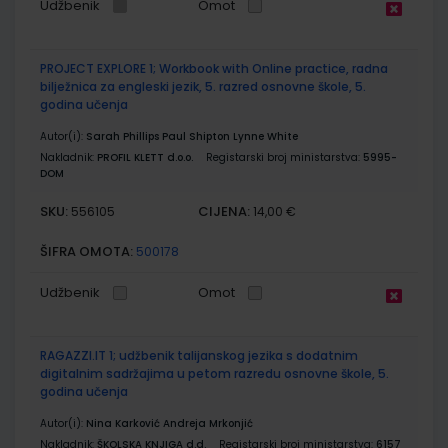
Udžbenik
Omot
PROJECT EXPLORE 1; Workbook with Online practice, radna
bilježnica za engleski jezik, 5. razred osnovne škole, 5.
godina učenja
Autor(i):
Sarah Phillips Paul Shipton Lynne White
Nakladnik:
PROFIL KLETT d.o.o.
Registarski broj ministarstva:
5995-
DOM
SKU:
CIJENA:
556105
14,00 €
ŠIFRA OMOTA:
500178
Udžbenik
Omot
RAGAZZI.IT 1; udžbenik talijanskog jezika s dodatnim
digitalnim sadržajima u petom razredu osnovne škole, 5.
godina učenja
Autor(i):
Nina Karković Andreja Mrkonjić
Nakladnik:
ŠKOLSKA KNJIGA d.d.
Registarski broj ministarstva:
6157