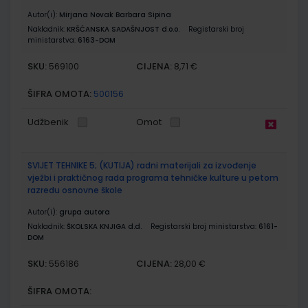
Autor(i):
Mirjana Novak Barbara Sipina
Nakladnik:
KRŠĆANSKA SADAŠNJOST d.o.o.
Registarski broj
ministarstva:
6163-DOM
SKU:
CIJENA:
569100
8,71 €
ŠIFRA OMOTA:
500156
Udžbenik
Omot
SVIJET TEHNIKE 5; (KUTIJA) radni materijali za izvođenje
vježbi i praktičnog rada programa tehničke kulture u petom
razredu osnovne škole
Autor(i):
grupa autora
Nakladnik:
ŠKOLSKA KNJIGA d.d.
Registarski broj ministarstva:
6161-
DOM
SKU:
CIJENA:
556186
28,00 €
ŠIFRA OMOTA: