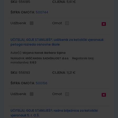
SKU:
CIJENA:
556185
5,61 €
ŠIFRA OMOTA:
500744
Udžbenik
Omot
UČITELJU, GDJE STANUJEŠ?; udžbenik za katolički vjeronauk
petoga razreda osnovne škole
Autor(i):
Mirjana Novak Barbara Sipina
Nakladnik:
KRŠĆANSKA SADAŠNJOST d.o.o.
Registarski broj
ministarstva:
6163
SKU:
CIJENA:
556193
11,21 €
ŠIFRA OMOTA:
500156
Udžbenik
Omot
UČITELJU, GDJE STANUJEŠ?; radna bilježnica za katolički
vjeronauk 5. r. O.Š.