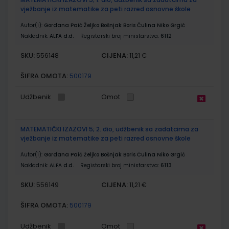
vježbanje iz matematike za peti razred osnovne škole
Autor(i):
Gordana Paić Željko Bošnjak Boris Čulina Niko Grgić
Nakladnik:
ALFA d.d.
Registarski broj ministarstva:
6112
SKU:
CIJENA:
556148
11,21 €
ŠIFRA OMOTA:
500179
Udžbenik
Omot
MATEMATIČKI IZAZOVI 5; 2. dio, udžbenik sa zadatcima za
vježbanje iz matematike za peti razred osnovne škole
Autor(i):
Gordana Paić Željko Bošnjak Boris Čulina Niko Grgić
Nakladnik:
ALFA d.d.
Registarski broj ministarstva:
6113
SKU:
CIJENA:
556149
11,21 €
ŠIFRA OMOTA:
500179
Udžbenik
Omot