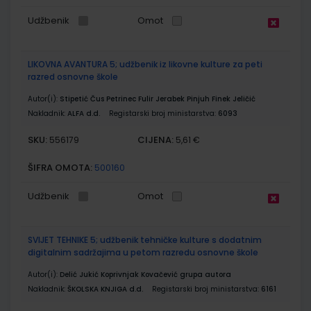
Udžbenik
Omot
LIKOVNA AVANTURA 5; udžbenik iz likovne kulture za peti
razred osnovne škole
Autor(i):
Stipetić Čus Petrinec Fulir Jerabek Pinjuh Finek Jeličić
Nakladnik:
ALFA d.d.
Registarski broj ministarstva:
6093
SKU:
CIJENA:
556179
5,61 €
ŠIFRA OMOTA:
500160
Udžbenik
Omot
SVIJET TEHNIKE 5; udžbenik tehničke kulture s dodatnim
digitalnim sadržajima u petom razredu osnovne škole
Autor(i):
Delić Jukić Koprivnjak Kovačević grupa autora
Nakladnik:
ŠKOLSKA KNJIGA d.d.
Registarski broj ministarstva:
6161