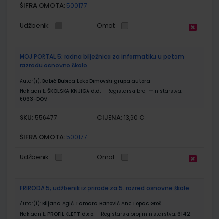
ŠIFRA OMOTA:
500177
Udžbenik
Omot
MOJ PORTAL 5; radna bilježnica za informatiku u petom
razredu osnovne škole
Autor(i):
Babić Bubica Leko Dimovski grupa autora
Nakladnik:
ŠKOLSKA KNJIGA d.d.
Registarski broj ministarstva:
6063-DOM
SKU:
CIJENA:
556477
13,60 €
ŠIFRA OMOTA:
500177
Udžbenik
Omot
PRIRODA 5; udžbenik iz prirode za 5. razred osnovne škole
Autor(i):
Biljana Agić Tamara Banović Ana Lopac Groš
Nakladnik:
PROFIL KLETT d.o.o.
Registarski broj ministarstva:
6142