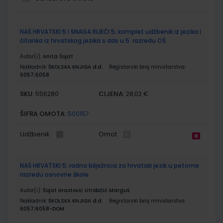
Grupirani
NAŠ HRVATSKI 5 i SNAGA RIJEČI 5; komplet udžbenik iz jezika i
proizvodi
čitanka iz hrvatskog jezika s dds u 5. razredu OŠ
Autor(i):
Anita Šojat
Nakladnik:
ŠKOLSKA KNJIGA d.d.
Registarski broj ministarstva:
6057;6058
SKU:
CIJENA:
556280
28,02 €
ŠIFRA OMOTA:
500157
Udžbenik
Omot
NAŠ HRVATSKI 5; radna bilježnica za hrvatski jezik u petome
razredu osnovne škole
Autor(i):
Šojat Hrastović Utrobičić Marguš
Nakladnik:
ŠKOLSKA KNJIGA d.d.
Registarski broj ministarstva:
6057;6058-DOM