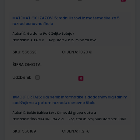
MATEMATIČKI IZAZOVI 5; radni listovi iz matematike za 5.
razred osnovne škole
Autor(i):
Gordana Paić Željko Bošnjak
Nakladnik:
ALFA d.d.
Registarski broj ministarstva:
SKU:
CIJENA:
556523
10,20 €
ŠIFRA OMOTA:
Udžbenik
#MOJPORTAL5; udžbenik informatike s dodatnim digitalnim
sadržajima u petom razredu osnovne škole
Autor(i):
Babić Bubica Leko Dimovski grupa autora
Nakladnik:
ŠKOLSKA KNJIGA d.d.
Registarski broj ministarstva:
6063
SKU:
CIJENA:
556189
11,21 €