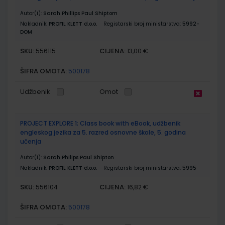
Autor(i):
Sarah Phillips Paul Shiptom
Nakladnik:
PROFIL KLETT d.o.o.
Registarski broj ministarstva:
5992-
DOM
SKU:
CIJENA:
556115
13,00 €
ŠIFRA OMOTA:
500178
Udžbenik
Omot
PROJECT EXPLORE 1; Class book with eBook, udžbenik
engleskog jezika za 5. razred osnovne škole, 5. godina
učenja
Autor(i):
Sarah Philips Paul Shipton
Nakladnik:
PROFIL KLETT d.o.o.
Registarski broj ministarstva:
5995
SKU:
CIJENA:
556104
16,82 €
ŠIFRA OMOTA:
500178