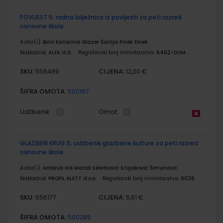
POVIJEST 5; radna bilježnica iz povijesti za peti razred
osnovne škole
Autor(i):
Birin Katarina Glazer Šarlija Finek Finek
Nakladnik:
ALFA d.d.
Registarski broj ministarstva:
6462-DOM
SKU:
CIJENA:
556489
12,00 €
ŠIFRA OMOTA:
500167
Udžbenik
Omot
GLAZBENI KRUG 5; udžbenik glazbene kulture za peti razred
osnovne škole
Autor(i):
Ambruš-Kiš Matoš Seletković Stojaković Šimunović
Nakladnik:
PROFIL KLETT d.o.o.
Registarski broj ministarstva:
6026
SKU:
CIJENA:
556177
5,61 €
ŠIFRA OMOTA:
500285