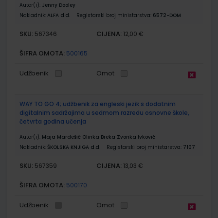
Autor(i):
Jenny Dooley
Nakladnik:
ALFA d.d.
Registarski broj ministarstva:
6572-DOM
SKU:
CIJENA:
567346
12,00 €
ŠIFRA OMOTA:
500165
Udžbenik
Omot
WAY TO GO 4; udžbenik za engleski jezik s dodatnim
digitalnim sadržajima u sedmom razredu osnovne škole,
četvrta godina učenja
Autor(i):
Maja Mardešić Olinka Breka Zvonka Ivković
Nakladnik:
ŠKOLSKA KNJIGA d.d.
Registarski broj ministarstva:
7107
SKU:
CIJENA:
567359
13,03 €
ŠIFRA OMOTA:
500170
Udžbenik
Omot