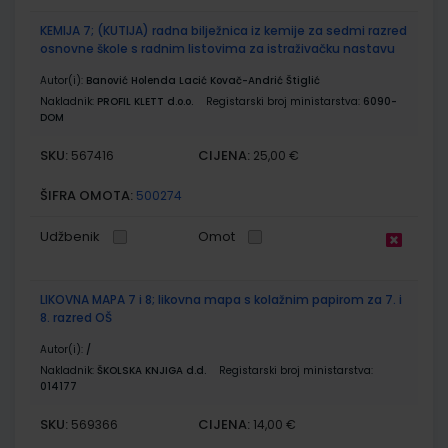
KEMIJA 7; (KUTIJA) radna bilježnica iz kemije za sedmi razred
osnovne škole s radnim listovima za istraživačku nastavu
Autor(i):
Banović Holenda Lacić Kovač-Andrić Štiglić
Nakladnik:
PROFIL KLETT d.o.o.
Registarski broj ministarstva:
6090-
DOM
SKU:
CIJENA:
567416
25,00 €
ŠIFRA OMOTA:
500274
Udžbenik
Omot
LIKOVNA MAPA 7 i 8; likovna mapa s kolažnim papirom za 7. i
8. razred OŠ
Autor(i):
/
Nakladnik:
ŠKOLSKA KNJIGA d.d.
Registarski broj ministarstva:
014177
SKU:
CIJENA:
569366
14,00 €