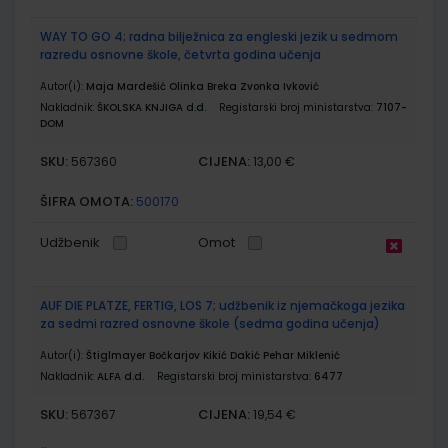
WAY TO GO 4; radna bilježnica za engleski jezik u sedmom
razredu osnovne škole, četvrta godina učenja
Autor(i):
Maja Mardešić Olinka Breka Zvonka Ivković
Nakladnik:
ŠKOLSKA KNJIGA d.d.
Registarski broj ministarstva:
7107-
DOM
SKU:
CIJENA:
567360
13,00 €
ŠIFRA OMOTA:
500170
Udžbenik
Omot
AUF DIE PLATZE, FERTIG, LOS 7; udžbenik iz njemačkoga jezika
za sedmi razred osnovne škole (sedma godina učenja)
Autor(i):
Štiglmayer Bočkarjov Kikić Dakić Pehar Miklenić
Nakladnik:
ALFA d.d.
Registarski broj ministarstva:
6477
SKU:
CIJENA:
567367
19,54 €