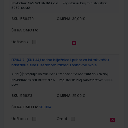
Nakladnik:
ŠKOLSKA KNJIGA d.d.
Registarski broj ministarstva:
5982-DOM2
SKU:
CIJENA:
556479
30,00 €
ŠIFRA OMOTA:
Udžbenik
FIZIKA 7; (KUTIJA) radna bilježnica i pribor za istraživačku
nastavu fizike u sedmom razredu osnovne škole
Autor(i):
Dropuljić Ivković Paris Petričević Takač Tuhtan Zakanji
Nakladnik:
PROFIL KLETT d.o.o.
Registarski broj ministarstva:
6003-
DOM
SKU:
CIJENA:
556213
25,00 €
ŠIFRA OMOTA:
500184
Udžbenik
Omot