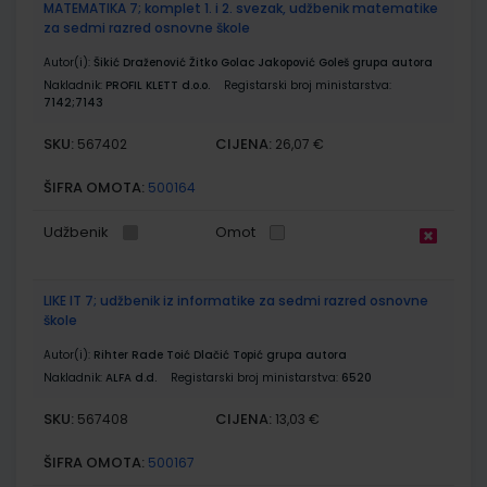
MATEMATIKA 7; komplet 1. i 2. svezak, udžbenik matematike
za sedmi razred osnovne škole
Autor(i):
Šikić Draženović Žitko Golac Jakopović Goleš grupa autora
Nakladnik:
PROFIL KLETT d.o.o.
Registarski broj ministarstva:
7142;7143
SKU:
CIJENA:
567402
26,07 €
ŠIFRA OMOTA:
500164
Udžbenik
Omot
LIKE IT 7; udžbenik iz informatike za sedmi razred osnovne
škole
Autor(i):
Rihter Rade Toić Dlačić Topić grupa autora
Nakladnik:
ALFA d.d.
Registarski broj ministarstva:
6520
SKU:
CIJENA:
567408
13,03 €
ŠIFRA OMOTA:
500167