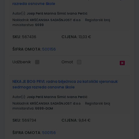
razreda osnovne škole
Autor(i):
Josip Periš Marina Šimić Ivana Perčić
Nakladnik:
KRŠĆANSKA SADAŠNJOST d.o.o.
Registarski broj
ministarstva:
6699
SKU:
CIJENA:
567436
13,03 €
ŠIFRA OMOTA:
500156
Udžbenik
Omot
NEKA JE BOG PRVI; radna bilježnica za katolički vjeronauk
sedmoga razreda osnovne škole
Autor(i):
Josip Periš Marina Šimić Ivana Perčić
Nakladnik:
KRŠĆANSKA SADAŠNJOST d.o.o.
Registarski broj
ministarstva:
6699-DOM
SKU:
CIJENA:
569734
9,64 €
ŠIFRA OMOTA:
500156