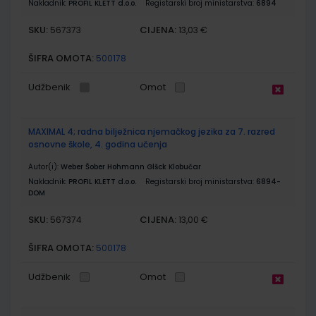
Nakladnik:
PROFIL KLETT d.o.o.
Registarski broj ministarstva:
6894
SKU:
CIJENA:
567373
13,03 €
ŠIFRA OMOTA:
500178
Udžbenik
Omot
MAXIMAL 4; radna bilježnica njemačkog jezika za 7. razred
osnovne škole, 4. godina učenja
Autor(i):
Weber Šober Hohmann Glšck Klobučar
Nakladnik:
PROFIL KLETT d.o.o.
Registarski broj ministarstva:
6894-
DOM
SKU:
CIJENA:
567374
13,00 €
ŠIFRA OMOTA:
500178
Udžbenik
Omot