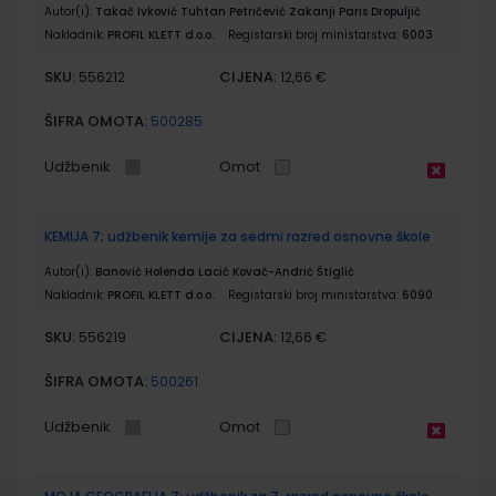
Autor(i):
Takač Ivković Tuhtan Petričević Zakanji Paris Dropuljić
Nakladnik:
PROFIL KLETT d.o.o.
Registarski broj ministarstva:
6003
SKU:
CIJENA:
556212
12,66 €
ŠIFRA OMOTA:
500285
Udžbenik
Omot
KEMIJA 7; udžbenik kemije za sedmi razred osnovne škole
Autor(i):
Banović Holenda Lacić Kovač-Andrić Štiglić
Nakladnik:
PROFIL KLETT d.o.o.
Registarski broj ministarstva:
6090
SKU:
CIJENA:
556219
12,66 €
ŠIFRA OMOTA:
500261
Udžbenik
Omot