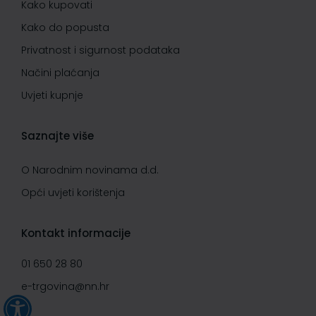
Kako kupovati
Kako do popusta
Privatnost i sigurnost podataka
Načini plaćanja
Uvjeti kupnje
Saznajte više
O Narodnim novinama d.d.
Opći uvjeti korištenja
Kontakt informacije
01 650 28 80
e-trgovina@nn.hr