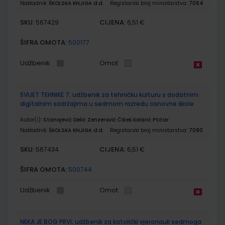
Nakladnik:
ŠKOLSKA KNJIGA d.d.
Registarski broj ministarstva:
7064
SKU:
CIJENA:
567429
6,51 €
ŠIFRA OMOTA:
500177
Udžbenik
Omot
SVIJET TEHNIKE 7; udžbenik za tehničku kulturu s dodatnim
digitalnim sadržajima u sedmom razredu osnovne škole
Autor(i):
Stanojević Delić Zenzerović Čikeš Kolarić Ptičar
Nakladnik:
ŠKOLSKA KNJIGA d.d.
Registarski broj ministarstva:
7090
SKU:
CIJENA:
567434
6,51 €
ŠIFRA OMOTA:
500744
Udžbenik
Omot
NEKA JE BOG PRVI; udžbenik za katolički vjeronauk sedmoga