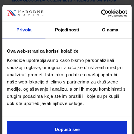
MOJA GEOGRAFIJA 7; udžbenik za 7. razred osnovne škole
Autor(i):
Robert Žagar Nina Gecan
Nakladnik:
ALKA SCRIPT d.o.o.
Registarski broj ministarstva:
7305
SKU:
CIJENA:
569103
13,24 €
Privola
Pojedinosti
O nama
ŠIFRA OMOTA:
500165
Ova web-stranica koristi kolačiće
Udžbenik
Omot
Kolačiće upotrebljavamo kako bismo personalizirali
sadržaj i oglase, omogućili značajke društvenih medija i
MOJA GEOGRAFIJA 7; radna bilježnica za 7. razred osnovne
analizirali promet. Isto tako, podatke o vašoj upotrebi
škole
naše web-lokacije dijelimo s partnerima za društvene
Autor(i):
Žagar Gecan
medije, oglašavanje i analizu, a oni ih mogu kombinirati s
Nakladnik:
ALKA SCRIPT d.o.o.
Registarski broj ministarstva:
7305-
drugim podacima koje ste im pružili ili koje su prikupili
DOM
dok ste upotrebljavali njihove usluge.
SKU:
CIJENA:
569104
9,50 €
ŠIFRA OMOTA:
Dopusti sve
Udžbenik