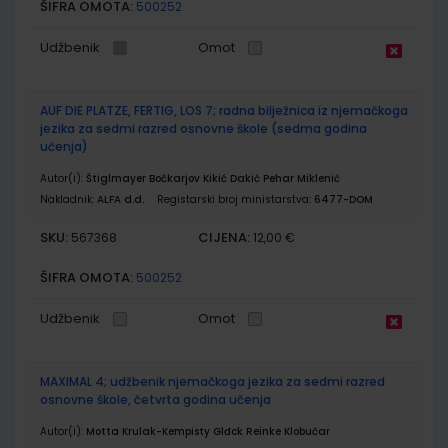
ŠIFRA OMOTA:
500252
Udžbenik
Omot
AUF DIE PLATZE, FERTIG, LOS 7; radna bilježnica iz njemačkoga
jezika za sedmi razred osnovne škole (sedma godina
učenja)
Autor(i):
Štiglmayer Bočkarjov Kikić Dakić Pehar Miklenić
Nakladnik:
ALFA d.d.
Registarski broj ministarstva:
6477-DOM
SKU:
CIJENA:
567368
12,00 €
ŠIFRA OMOTA:
500252
Udžbenik
Omot
MAXIMAL 4; udžbenik njemačkoga jezika za sedmi razred
osnovne škole, četvrta godina učenja
Autor(i):
Motta Krulak-Kempisty Glđck Reinke Klobučar