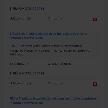
ŠIFRA OMOTA:
500744
Udžbenik
Omot
BIOLOGIJA 7; radna bilježnica za biologiju u sedmom
razredu osnovne škole
Autor(i):
Bendelja Lukša Roščak Orešković Pavić Pongrac
Nakladnik:
ŠKOLSKA KNJIGA d.d.
Registarski broj ministarstva:
5982-DOM
SKU:
CIJENA:
556207
13,60 €
ŠIFRA OMOTA:
500744
Udžbenik
Omot
FIZIKA 7; udžbenik za istrazivačku nastavu fizike u sedmom
razredu osnovne škole