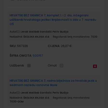
Grupirani
HRVATSKI BEZ GRANICA 7; komplet 1. i 2. dio, integrirani
proizvodi
udžbenik hrvatskoga jezika i književnosti s dds u 7. razredu
OŠ
Autor(i):
Levak Močibob Sandalić Pettv Budija
Nakladnik:
ŠKOLSKA KNJIGA d.d.
Registarski broj ministarstva:
7030
SKU:
CIJENA:
567336
26,07 €
ŠIFRA OMOTA:
500157
Udžbenik
Omot
HRVATSKI BEZ GRANICA 7; radna bilježnica za hrvatski jezik u
sedmom razredu osnovne škole
Autor(i):
Levak Močibob Sandalić Pettv Budija
Nakladnik:
ŠKOLSKA KNJIGA d.d.
Registarski broj ministarstva:
7030-DOM