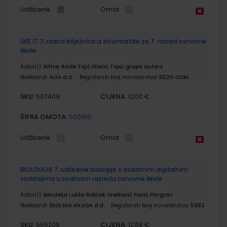
Udžbenik
Omot
LIKE IT 7; radna bilježnica iz informatike za 7. razred osnovne
škole
Autor(i):
Rihter Rade Tojić Dlačić Topić grupa autora
Nakladnik:
ALFA d.d.
Registarski broj ministarstva:
6520-DOM
SKU:
CIJENA:
567409
12,00 €
ŠIFRA OMOTA:
500160
Udžbenik
Omot
BIOLOGIJA 7; udžbenik biologije s dodatnim digitalnim
sadržajima u sedmom razredu osnovne škole
Autor(i):
Bendelja Lukša Roščak Orešković Pavić Pongrac
Nakladnik:
ŠKOLSKA KNJIGA d.d.
Registarski broj ministarstva:
5982
SKU:
CIJENA:
556206
12,66 €