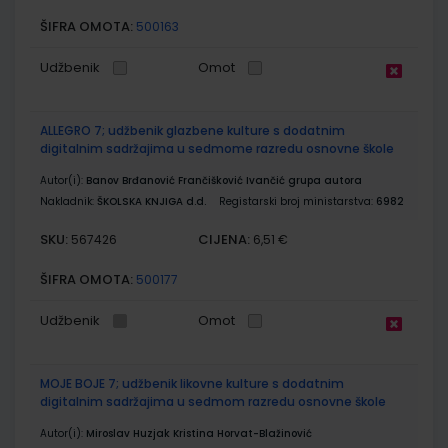
ŠIFRA OMOTA:
500163
Udžbenik
Omot
ALLEGRO 7; udžbenik glazbene kulture s dodatnim
digitalnim sadržajima u sedmome razredu osnovne škole
Autor(i):
Banov Brđanović Frančišković Ivančić grupa autora
Nakladnik:
ŠKOLSKA KNJIGA d.d.
Registarski broj ministarstva:
6982
SKU:
CIJENA:
567426
6,51 €
ŠIFRA OMOTA:
500177
Udžbenik
Omot
MOJE BOJE 7; udžbenik likovne kulture s dodatnim
digitalnim sadržajima u sedmom razredu osnovne škole
Autor(i):
Miroslav Huzjak Kristina Horvat-Blažinović