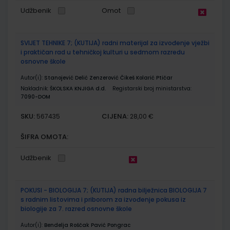
Udžbenik
Omot
SVIJET TEHNIKE 7; (KUTIJA) radni materijal za izvođenje vježbi
i praktičan rad u tehničkoj kulturi u sedmom razredu
osnovne škole
Autor(i):
Stanojević Delić Zenzerović Čikeš Kolarić Ptičar
Nakladnik:
ŠKOLSKA KNJIGA d.d.
Registarski broj ministarstva:
7090-DOM
SKU:
CIJENA:
567435
28,00 €
ŠIFRA OMOTA:
Udžbenik
POKUSI - BIOLOGIJA 7; (KUTIJA) radna bilježnica BIOLOGIJA 7
s radnim listovima i priborom za izvođenje pokusa iz
biologije za 7. razred osnovne škole
Autor(i):
Bendelja Roščak Pavić Pongrac