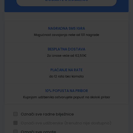
NAGRADNA SMS IGRA
Mogućnost osvajanja neke od 101 nagrade
BESPLATNA DOSTAVA
Za iznose veće od 62,50€
PLAĆANJE NA RATE
do 12 rata bez kamata
10% POPUSTA NA PRIBOR
Kupnjom udžbenika ostvarujete popust na školski pribor
Označi sve radne bilježnice
Označi sve udžbenike (trenutno nije dostupno)
Označi sve omote