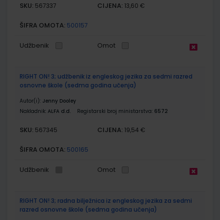
SKU:
CIJENA:
567337
13,60 €
ŠIFRA OMOTA:
500157
Udžbenik
Omot
RIGHT ON! 3; udžbenik iz engleskog jezika za sedmi razred
osnovne škole (sedma godina učenja)
Autor(i):
Jenny Dooley
Nakladnik:
ALFA d.d.
Registarski broj ministarstva:
6572
SKU:
CIJENA:
567345
19,54 €
ŠIFRA OMOTA:
500165
Udžbenik
Omot
RIGHT ON! 3; radna bilježnica iz engleskog jezika za sedmi
razred osnovne škole (sedma godina učenja)