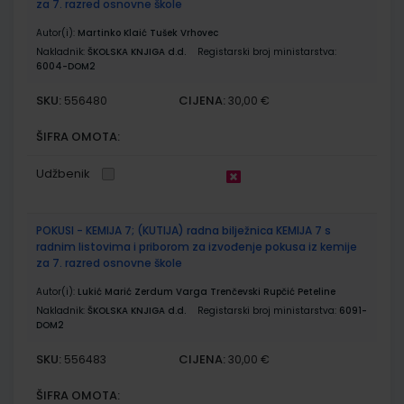
za 7. razred osnovne škole
Autor(i):
Martinko Klaić Tušek Vrhovec
Nakladnik:
ŠKOLSKA KNJIGA d.d.
Registarski broj ministarstva:
6004-DOM2
SKU:
CIJENA:
556480
30,00 €
ŠIFRA OMOTA:
Udžbenik
POKUSI - KEMIJA 7; (KUTIJA) radna bilježnica KEMIJA 7 s
radnim listovima i priborom za izvođenje pokusa iz kemije
za 7. razred osnovne škole
Autor(i):
Lukić Marić Zerdum Varga Trenčevski Rupčić Peteline
Nakladnik:
ŠKOLSKA KNJIGA d.d.
Registarski broj ministarstva:
6091-
DOM2
SKU:
CIJENA:
556483
30,00 €
ŠIFRA OMOTA: