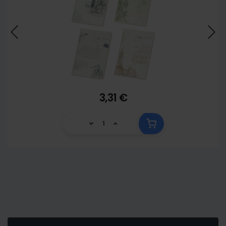
3,31 €