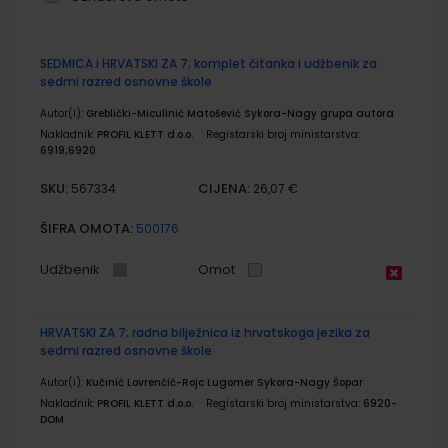
Grupirani
SEDMICA i HRVATSKI ZA 7; komplet čitanka i udžbenik za
proizvodi
sedmi razred osnovne škole
Autor(i):
Greblički-Miculinić Matošević Sykora-Nagy grupa autora
Nakladnik:
PROFIL KLETT d.o.o.
Registarski broj ministarstva:
6919;6920
SKU:
CIJENA:
567334
26,07 €
ŠIFRA OMOTA:
500176
Udžbenik
Omot
HRVATSKI ZA 7; radna bilježnica iz hrvatskoga jezika za
sedmi razred osnovne škole
Autor(i):
Kučinić Lovrenčić-Rojc Lugomer Sykora-Nagy Šopar
Nakladnik:
PROFIL KLETT d.o.o.
Registarski broj ministarstva:
6920-
DOM