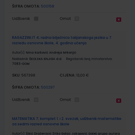
ŠIFRA OMOTA:
500158
Udžbenik
Omot
RAGAZZINI.IT 4; radna bilježnica talijanskoga jezika u 7.
razredu osnovne škole, 4. godina učenja
Autor(i):
Nina Karković Andreja Mrkonjić
Nakladnik:
ŠKOLSKA KNJIGA d.d.
Registarski broj ministarstva:
7083-DOM
SKU:
CIJENA:
567398
13,00 €
ŠIFRA OMOTA:
500297
Udžbenik
Omot
MATEMATIKA 7; komplet 1. i 2. svezak, udžbenik matematike
za sedmi razred osnovne škole
Autor(i):
Šikić Draženović Žitko Golac Jakopović Goleš grupa autora