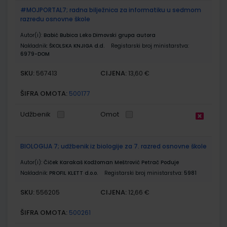
#MOJPORTAL7; radna bilježnica za informatiku u sedmom
razredu osnovne škole
Autor(i):
Babić Bubica Leko Dimovski grupa autora
Nakladnik:
ŠKOLSKA KNJIGA d.d.
Registarski broj ministarstva:
6979-DOM
SKU:
CIJENA:
567413
13,60 €
ŠIFRA OMOTA:
500177
Udžbenik
Omot
BIOLOGIJA 7; udžbenik iz biologije za 7. razred osnovne škole
Autor(i):
Čiček Karakaš Kodžoman Meštrović Petrač Poduje
Nakladnik:
PROFIL KLETT d.o.o.
Registarski broj ministarstva:
5981
SKU:
CIJENA:
556205
12,66 €
ŠIFRA OMOTA:
500261