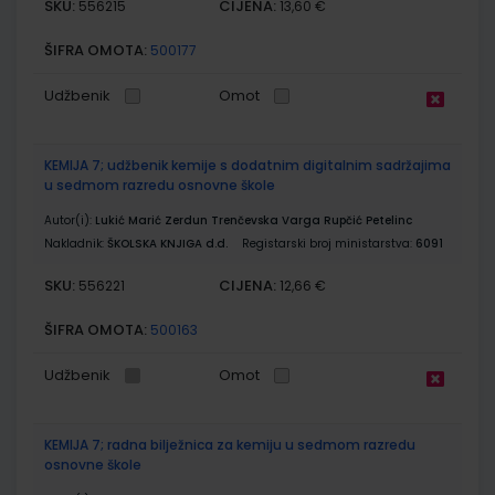
SKU:
CIJENA:
556215
13,60 €
ŠIFRA OMOTA:
500177
Udžbenik
Omot
KEMIJA 7; udžbenik kemije s dodatnim digitalnim sadržajima
u sedmom razredu osnovne škole
Autor(i):
Lukić Marić Zerdun Trenčevska Varga Rupčić Petelinc
Nakladnik:
ŠKOLSKA KNJIGA d.d.
Registarski broj ministarstva:
6091
SKU:
CIJENA:
556221
12,66 €
ŠIFRA OMOTA:
500163
Udžbenik
Omot
KEMIJA 7; radna bilježnica za kemiju u sedmom razredu
osnovne škole