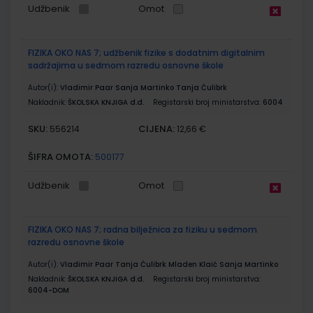
Udžbenik
Omot
FIZIKA OKO NAS 7; udžbenik fizike s dodatnim digitalnim
sadržajima u sedmom razredu osnovne škole
Autor(i):
Vladimir Paar Sanja Martinko Tanja Ćulibrk
Nakladnik:
ŠKOLSKA KNJIGA d.d.
Registarski broj ministarstva:
6004
SKU:
CIJENA:
556214
12,66 €
ŠIFRA OMOTA:
500177
Udžbenik
Omot
FIZIKA OKO NAS 7; radna bilježnica za fiziku u sedmom
razredu osnovne škole
Autor(i):
Vladimir Paar Tanja Ćulibrk Mladen Klaić Sanja Martinko
Nakladnik:
ŠKOLSKA KNJIGA d.d.
Registarski broj ministarstva:
6004-DOM