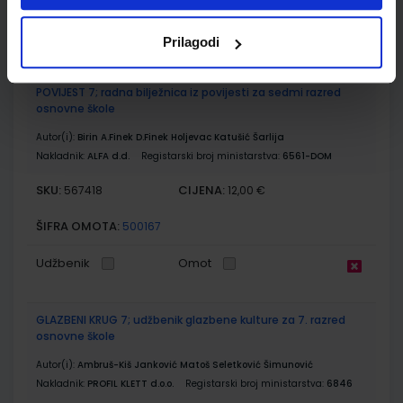
Udžbenik
Omot
Prilagodi
POVIJEST 7; radna bilježnica iz povijesti za sedmi razred
osnovne škole
Autor(i):
Birin A.Finek D.Finek Holjevac Katušić Šarlija
Nakladnik:
ALFA d.d.
Registarski broj ministarstva:
6561-DOM
SKU:
CIJENA:
567418
12,00 €
ŠIFRA OMOTA:
500167
Udžbenik
Omot
GLAZBENI KRUG 7; udžbenik glazbene kulture za 7. razred
osnovne škole
Autor(i):
Ambruš-Kiš Janković Matoš Seletković Šimunović
Nakladnik:
PROFIL KLETT d.o.o.
Registarski broj ministarstva:
6846