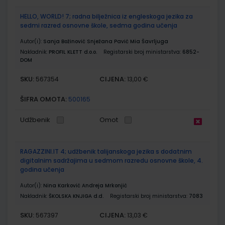
HELLO, WORLD! 7; radna bilježnica iz engleskoga jezika za
sedmi razred osnovne škole, sedma godina učenja
Autor(i):
Sanja Božinović Snježana Pavić Mia Šavrljuga
Nakladnik:
PROFIL KLETT d.o.o.
Registarski broj ministarstva:
6852-
DOM
SKU:
CIJENA:
567354
13,00 €
ŠIFRA OMOTA:
500165
Udžbenik
Omot
RAGAZZINI.IT 4; udžbenik talijanskoga jezika s dodatnim
digitalnim sadržajima u sedmom razredu osnovne škole, 4.
godina učenja
Autor(i):
Nina Karković Andreja Mrkonjić
Nakladnik:
ŠKOLSKA KNJIGA d.d.
Registarski broj ministarstva:
7083
SKU:
CIJENA:
567397
13,03 €