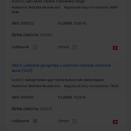
Autor(i):
Lukić Marić Zerdun Trenčevska Varga
Nakladnik:
ŠKOLSKA KNJIGA d.d.
Registarski broj ministarstva:
6091-
DOM
SKU:
CIJENA:
556222
13,60 €
ŠIFRA OMOTA:
500163
Udžbenik
Omot
GEA 3; udžbenik geografije u sedmom razredu osnovne
škole (2021)
Autor(i):
Danijel Orešić Igor Tišma Ružica Vuk Alenka Bujan
Nakladnik:
ŠKOLSKA KNJIGA d.d.
Registarski broj ministarstva:
7624
SKU:
CIJENA:
569105
13,24 €
ŠIFRA OMOTA:
500175
Udžbenik
Omot