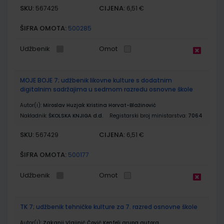
SKU:
CIJENA:
567425
6,51 €
ŠIFRA OMOTA:
500285
Udžbenik
Omot
MOJE BOJE 7; udžbenik likovne kulture s dodatnim
digitalnim sadržajima u sedmom razredu osnovne škole
Autor(i):
Miroslav Huzjak Kristina Horvat-Blažinović
Nakladnik:
ŠKOLSKA KNJIGA d.d.
Registarski broj ministarstva:
7064
SKU:
CIJENA:
567429
6,51 €
ŠIFRA OMOTA:
500177
Udžbenik
Omot
TK 7; udžbenik tehničke kulture za 7. razred osnovne škole
Autor(i):
Zakanji Vlajinić Čović Kenfelj grupa autora