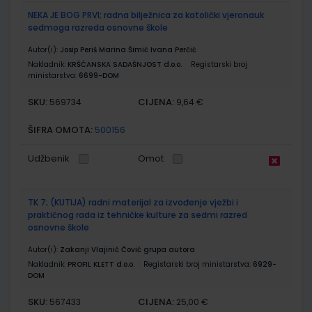
NEKA JE BOG PRVI; radna bilježnica za katolički vjeronauk
sedmoga razreda osnovne škole
Autor(i):
Josip Periš Marina Šimić Ivana Perčić
Nakladnik:
KRŠĆANSKA SADAŠNJOST d.o.o.
Registarski broj
ministarstva:
6699-DOM
SKU:
CIJENA:
569734
9,64 €
ŠIFRA OMOTA:
500156
Udžbenik
Omot
TK 7; (KUTIJA) radni materijal za izvođenje vježbi i
praktičnog rada iz tehničke kulture za sedmi razred
osnovne škole
Autor(i):
Zakanji Vlajinić Čović grupa autora
Nakladnik:
PROFIL KLETT d.o.o.
Registarski broj ministarstva:
6929-
DOM
SKU:
CIJENA:
567433
25,00 €