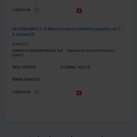
Udžbenik
LIKOVNA MAPA 7 i 8; likovna mapa s kolažnim papirom za 7. i
8. razred OŠ
Autor(i):
/
Nakladnik:
ŠKOLSKA KNJIGA d.d.
Registarski broj ministarstva:
014177
SKU:
CIJENA:
569366
14,00 €
ŠIFRA OMOTA:
Udžbenik