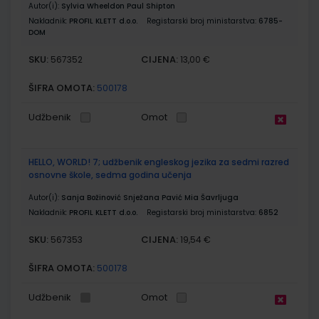
Autor(i):
Sylvia Wheeldon Paul Shipton
Nakladnik:
PROFIL KLETT d.o.o.
Registarski broj ministarstva:
6785-
DOM
SKU:
CIJENA:
567352
13,00 €
ŠIFRA OMOTA:
500178
Udžbenik
Omot
HELLO, WORLD! 7; udžbenik engleskog jezika za sedmi razred
osnovne škole, sedma godina učenja
Autor(i):
Sanja Božinović Snježana Pavić Mia Šavrljuga
Nakladnik:
PROFIL KLETT d.o.o.
Registarski broj ministarstva:
6852
SKU:
CIJENA:
567353
19,54 €
ŠIFRA OMOTA:
500178
Udžbenik
Omot