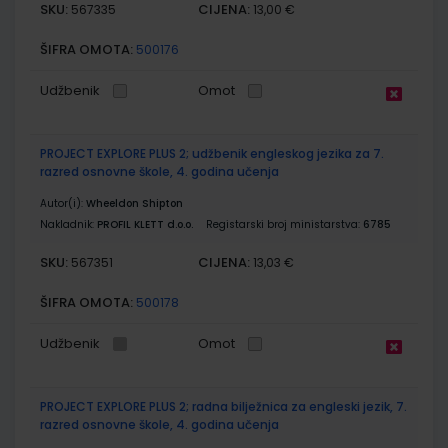
SKU:
CIJENA:
567335
13,00 €
ŠIFRA OMOTA:
500176
Udžbenik
Omot
PROJECT EXPLORE PLUS 2; udžbenik engleskog jezika za 7.
razred osnovne škole, 4. godina učenja
Autor(i):
Wheeldon Shipton
Nakladnik:
PROFIL KLETT d.o.o.
Registarski broj ministarstva:
6785
SKU:
CIJENA:
567351
13,03 €
ŠIFRA OMOTA:
500178
Udžbenik
Omot
PROJECT EXPLORE PLUS 2; radna bilježnica za engleski jezik, 7.
razred osnovne škole, 4. godina učenja