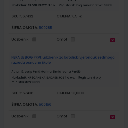
Nakladnik:
PROFIL KLETT d.o.o.
Registarski broj ministarstva:
6929
SKU:
CIJENA:
567432
6,51 €
ŠIFRA OMOTA:
500285
Udžbenik
Omot
NEKA JE BOG PRVI; udžbenik za katolički vjeronauk sedmoga
razreda osnovne škole
Autor(i):
Josip Periš Marina Šimić Ivana Perčić
Nakladnik:
KRŠĆANSKA SADAŠNJOST d.o.o.
Registarski broj
ministarstva:
6699
SKU:
CIJENA:
567436
13,03 €
ŠIFRA OMOTA:
500156
Udžbenik
Omot