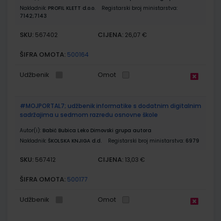
Nakladnik:
PROFIL KLETT d.o.o.
Registarski broj ministarstva:
7142;7143
SKU:
CIJENA:
567402
26,07 €
ŠIFRA OMOTA:
500164
Udžbenik
Omot
#MOJPORTAL7; udžbenik informatike s dodatnim digitalnim
sadržajima u sedmom razredu osnovne škole
Autor(i):
Babić Bubica Leko Dimovski grupa autora
Nakladnik:
ŠKOLSKA KNJIGA d.d.
Registarski broj ministarstva:
6979
SKU:
CIJENA:
567412
13,03 €
ŠIFRA OMOTA:
500177
Udžbenik
Omot