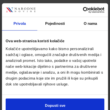
GEA 3; radna bilježnica za geografiju u 7. razredu osnovne
škole (2021)
Autor(i):
Danijel Orešić Ružica Vuk Igor Tišma Alenka Bujan
Privola
Pojedinosti
O nama
Nakladnik:
ŠKOLSKA KNJIGA d.d.
Registarski broj ministarstva:
7624-DOM
SKU:
CIJENA:
569106
13,60 €
Ova web-stranica koristi kolačiće
ŠIFRA OMOTA:
500175
Kolačiće upotrebljavamo kako bismo personalizirali
sadržaj i oglase, omogućili značajke društvenih medija i
Udžbenik
Omot
analizirali promet. Isto tako, podatke o vašoj upotrebi
naše web-lokacije dijelimo s partnerima za društvene
medije, oglašavanje i analizu, a oni ih mogu kombinirati s
POVIJEST 7; udžbenik iz povijesti za sedmi razred osnovne
škole
drugim podacima koje ste im pružili ili koje su prikupili
dok ste upotrebljavali njihove usluge.
Autor(i):
Holjevac Katušić D.Finek A.Finek Birin Šarlija
Nakladnik:
ALFA d.d.
Registarski broj ministarstva:
6561
SKU:
CIJENA:
567417
13,03 €
Dopusti sve
ŠIFRA OMOTA:
500179