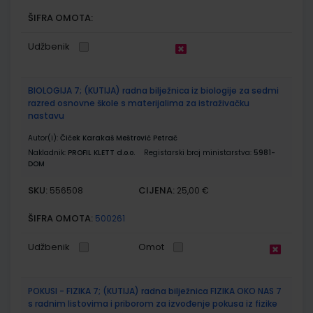
ŠIFRA OMOTA:
Udžbenik
BIOLOGIJA 7; (KUTIJA) radna bilježnica iz biologije za sedmi
razred osnovne škole s materijalima za istraživačku
nastavu
Autor(i):
Čiček Karakaš Meštrović Petrač
Nakladnik:
PROFIL KLETT d.o.o.
Registarski broj ministarstva:
5981-
DOM
SKU:
CIJENA:
556508
25,00 €
ŠIFRA OMOTA:
500261
Udžbenik
Omot
POKUSI - FIZIKA 7; (KUTIJA) radna bilježnica FIZIKA OKO NAS 7
s radnim listovima i priborom za izvođenje pokusa iz fizike