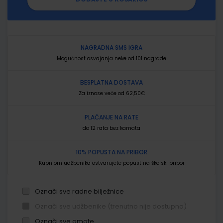
NAGRADNA SMS IGRA
Mogućnost osvajanja neke od 101 nagrade
BESPLATNA DOSTAVA
Za iznose veće od 62,50€
PLAĆANJE NA RATE
do 12 rata bez kamata
10% POPUSTA NA PRIBOR
Kupnjom udžbenika ostvarujete popust na školski pribor
Označi sve radne bilježnice
Označi sve udžbenike (trenutno nije dostupno)
Označi sve omote