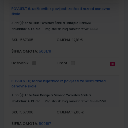
POVIJEST 6; udžbenik iz povijesti za šesti razred osnovne
škole
Autor(i):
Ante Birin Tomislav Šarlija Danijela Deković
Nakladnik:
ALFA d.d.
Registarski broj ministarstva:
6559
SKU:
CIJENA:
567305
12,18 €
ŠIFRA OMOTA:
500179
Udžbenik
Omot
POVIJEST 6; radna bilježnica iz povijesti za šesti razred
osnovne škole
Autor(i):
Ante Birin Danijela Deković Tomislav Šarlija
Nakladnik:
ALFA d.d.
Registarski broj ministarstva:
6559-DOM
SKU:
CIJENA:
567306
12,00 €
ŠIFRA OMOTA:
500167