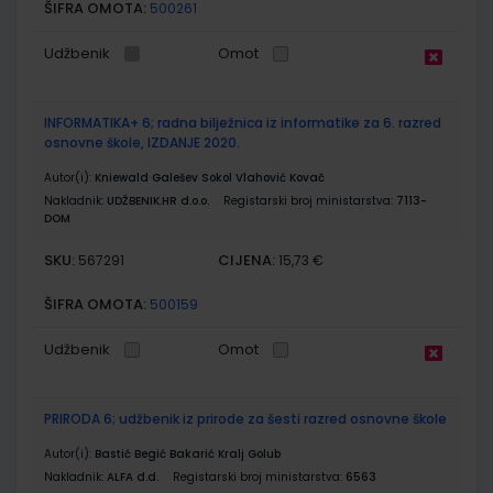
ŠIFRA OMOTA:
500261
Udžbenik
Omot
INFORMATIKA+ 6; radna bilježnica iz informatike za 6. razred
osnovne škole, IZDANJE 2020.
Autor(i):
Kniewald Galešev Sokol Vlahović Kovač
Nakladnik:
UDŽBENIK.HR d.o.o.
Registarski broj ministarstva:
7113-
DOM
SKU:
CIJENA:
567291
15,73 €
ŠIFRA OMOTA:
500159
Udžbenik
Omot
PRIRODA 6; udžbenik iz prirode za šesti razred osnovne škole
Autor(i):
Bastić Begić Bakarić Kralj Golub
Nakladnik:
ALFA d.d.
Registarski broj ministarstva:
6563