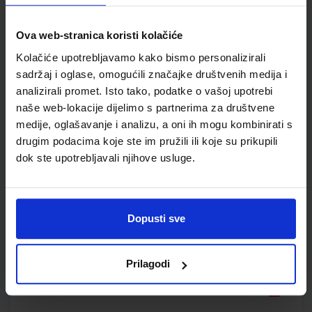
Autor(i):
Ivan Gambiroža Josip Jukić Dinko Marin Ana Mesić
Nakladnik:
ALFA d.d.
Registarski broj ministarstva:
6541
Ova web-stranica koristi kolačiće
SKU:
CIJENA:
567300
12,18 €
Kolačiće upotrebljavamo kako bismo personalizirali
sadržaj i oglase, omogućili značajke društvenih medija i
ŠIFRA OMOTA:
500160
analizirali promet. Isto tako, podatke o vašoj upotrebi
naše web-lokacije dijelimo s partnerima za društvene
Udžbenik
Omot
medije, oglašavanje i analizu, a oni ih mogu kombinirati s
drugim podacima koje ste im pružili ili koje su prikupili
MOJA ZEMLJA 2; radna bilježnica iz geografije za šesti razred
dok ste upotrebljavali njihove usluge.
osnovne škole
Autor(i):
Ivan Gambiroža Josip Jukić Dinko Marin Ana Mesić
Nakladnik:
ALFA d.d.
Registarski broj ministarstva:
6541-DOM
Dopusti sve
SKU:
CIJENA:
567301
12,00 €
ŠIFRA OMOTA:
500160
Prilagodi
Udžbenik
Omot