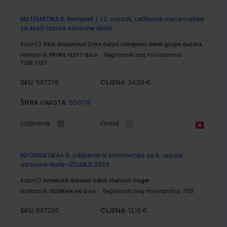
MATEMATIKA 6; komplet 1. i 2. svezak, udžbenik matematike
za šesti razred osnovne škole
Autor(i):
Šikić Draženović Žitko Golac Jakopović Goleš grupa autora
Nakladnik:
PROFIL KLETT d.o.o.
Registarski broj ministarstva:
7136;7137
SKU:
CIJENA:
567278
24,38 €
ŠIFRA OMOTA:
500178
Udžbenik
Omot
INFORMATIKA+ 6; udžbenik iz informatike za 6. razred
osnovne škole-IZDANJE 2023.
Autor(i):
Kniewald Galešev Sokol Vlahović Kager
Nakladnik:
UDŽBENIK.HR d.o.o.
Registarski broj ministarstva:
7113
SKU:
CIJENA:
567290
12,18 €