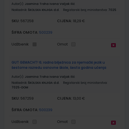
Autor(i):
Jasmina Troha Ivana Valjak Ilić
Nakladnik:
ŠKOLSKA KNJIGA d.d.
Registarski broj ministarstva:
7025
SKU:
CIJENA:
567258
18,29 €
ŠIFRA OMOTA:
500239
Udžbenik
Omot
GUT GEMACHT! 6; radna bilježnica za njemački jezik u
šestome razredu osnovne škole, šesta godina učenja
Autor(i):
Jasmina Troha Ivana Valjak Ilić
Nakladnik:
ŠKOLSKA KNJIGA d.d.
Registarski broj ministarstva:
7025-DOM
SKU:
CIJENA:
567259
13,00 €
ŠIFRA OMOTA:
500239
Udžbenik
Omot