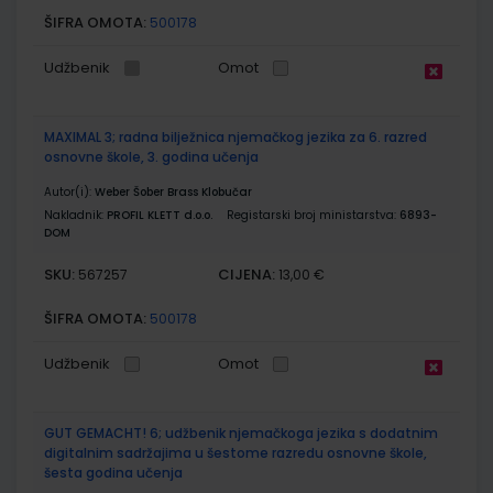
ŠIFRA OMOTA:
500178
Udžbenik
Omot
MAXIMAL 3; radna bilježnica njemačkog jezika za 6. razred
osnovne škole, 3. godina učenja
Autor(i):
Weber Šober Brass Klobučar
Nakladnik:
PROFIL KLETT d.o.o.
Registarski broj ministarstva:
6893-
DOM
SKU:
CIJENA:
567257
13,00 €
ŠIFRA OMOTA:
500178
Udžbenik
Omot
GUT GEMACHT! 6; udžbenik njemačkoga jezika s dodatnim
digitalnim sadržajima u šestome razredu osnovne škole,
šesta godina učenja