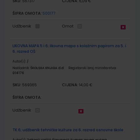
SKU:
CIJENA:
567317
6,09 €
ŠIFRA OMOTA:
500177
Udžbenik
Omot
LIKOVNA MAPA 5 i 6; likovna mapa s kolažnim papirom za 5. i
6. razred OŠ
Autor(i):
/
Nakladnik:
ŠKOLSKA KNJIGA d.d.
Registarski broj ministarstva:
014176
SKU:
CIJENA:
569365
14,00 €
ŠIFRA OMOTA:
Udžbenik
TK 6; udžbenik tehničke kulture za 6. razred osnovne škole
Autor(i):
Zakanji Valčić Šimunović Suman grupa autora