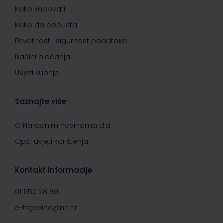
Kako kupovati
Kako do popusta
Privatnost i sigurnost podataka
Načini plaćanja
Uvjeti kupnje
Saznajte više
O Narodnim novinama d.d.
Opći uvjeti korištenja
Kontakt informacije
01 650 28 80
e-trgovina@nn.hr