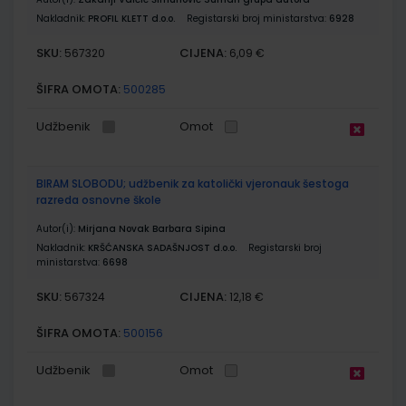
Nakladnik:
PROFIL KLETT d.o.o.
Registarski broj ministarstva:
6928
SKU:
CIJENA:
567320
6,09 €
ŠIFRA OMOTA:
500285
Udžbenik
Omot
BIRAM SLOBODU; udžbenik za katolički vjeronauk šestoga
razreda osnovne škole
Autor(i):
Mirjana Novak Barbara Sipina
Nakladnik:
KRŠĆANSKA SADAŠNJOST d.o.o.
Registarski broj
ministarstva:
6698
SKU:
CIJENA:
567324
12,18 €
ŠIFRA OMOTA:
500156
Udžbenik
Omot