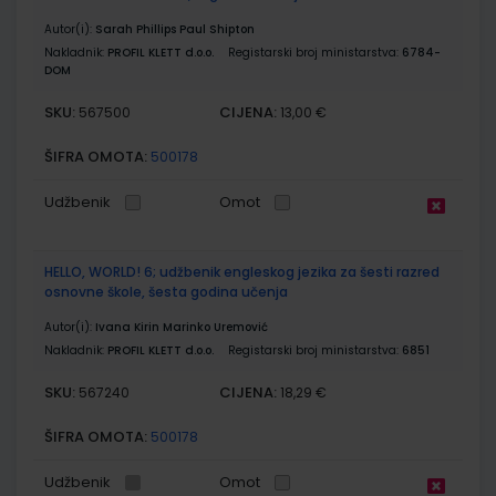
Autor(i):
Sarah Phillips Paul Shipton
Nakladnik:
PROFIL KLETT d.o.o.
Registarski broj ministarstva:
6784-
DOM
SKU:
CIJENA:
567500
13,00 €
ŠIFRA OMOTA:
500178
Udžbenik
Omot
HELLO, WORLD! 6; udžbenik engleskog jezika za šesti razred
osnovne škole, šesta godina učenja
Autor(i):
Ivana Kirin Marinko Uremović
Nakladnik:
PROFIL KLETT d.o.o.
Registarski broj ministarstva:
6851
SKU:
CIJENA:
567240
18,29 €
ŠIFRA OMOTA:
500178
Udžbenik
Omot