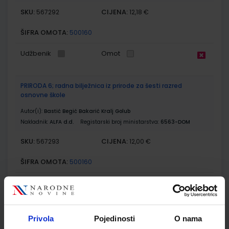
SKU:
CIJENA:
567292
12,18 €
ŠIFRA OMOTA:
500160
Udžbenik
Omot
PRIRODA 6; radna bilježnica iz prirode za šesti razred
osnovne škole
Autor(i):
Bastić Begić Bakarić Kralj Golub
Nakladnik:
ALFA d.d.
Registarski broj ministarstva:
6563-DOM
SKU:
CIJENA:
567293
12,00 €
ŠIFRA OMOTA:
500160
Udžbenik
Omot
MOJA ZEMLJA 2; udžbenik iz geografije za šesti razred
Privola
Pojedinosti
O nama
osnovne škole