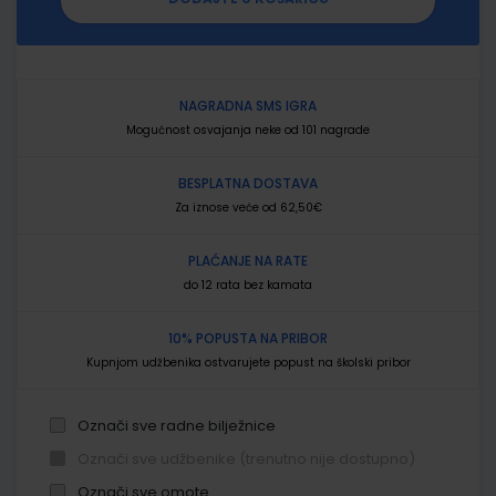
NAGRADNA SMS IGRA
Mogućnost osvajanja neke od 101 nagrade
BESPLATNA DOSTAVA
Za iznose veće od 62,50€
PLAĆANJE NA RATE
do 12 rata bez kamata
10% POPUSTA NA PRIBOR
Kupnjom udžbenika ostvarujete popust na školski pribor
Označi sve radne bilježnice
Označi sve udžbenike (trenutno nije dostupno)
Označi sve omote