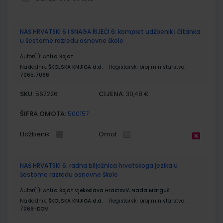
Grupirani
NAŠ HRVATSKI 6 i SNAGA RIJEČI 6; komplet udžbenik i čitanka
proizvodi
u šestome razredu osnovne škole
Autor(i):
Anita Šojat
Nakladnik:
ŠKOLSKA KNJIGA d.d.
Registarski broj ministarstva:
7065;7066
SKU:
CIJENA:
567226
30,48 €
ŠIFRA OMOTA:
500157
Udžbenik
Omot
NAŠ HRVATSKI 6; radna bilježnica hrvatskoga jezika u
šestome razredu osnovne škole
Autor(i):
Anita Šojat Vjekoslava Hrastović Nada Marguš
Nakladnik:
ŠKOLSKA KNJIGA d.d.
Registarski broj ministarstva:
7066-DOM