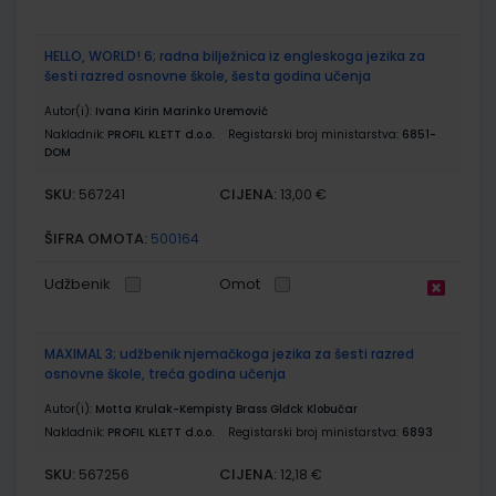
HELLO, WORLD! 6; radna bilježnica iz engleskoga jezika za
šesti razred osnovne škole, šesta godina učenja
Autor(i):
Ivana Kirin Marinko Uremović
Nakladnik:
PROFIL KLETT d.o.o.
Registarski broj ministarstva:
6851-
DOM
SKU:
CIJENA:
567241
13,00 €
ŠIFRA OMOTA:
500164
Udžbenik
Omot
MAXIMAL 3; udžbenik njemačkoga jezika za šesti razred
osnovne škole, treća godina učenja
Autor(i):
Motta Krulak-Kempisty Brass Glđck Klobučar
Nakladnik:
PROFIL KLETT d.o.o.
Registarski broj ministarstva:
6893
SKU:
CIJENA:
567256
12,18 €