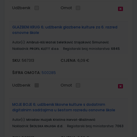
Udžbenik
Omot
GLAZBENI KRUG 6; udžbenik glazbene kulture za 6. razred
osnovne škole
Autor(i):
Ambruš-Kiš Matoš Seletković Stojaković Šimunović
Nakladnik:
PROFIL KLETT d.o.o.
Registarski broj ministarstva:
6845
SKU:
CIJENA:
567313
6,09 €
ŠIFRA OMOTA:
500285
Udžbenik
Omot
MOJE BOJE 6; udžbenik likovne kulture s dodatnim
digitalnim sadržajima u šestom razredu osnovne škole
Autor(i):
Miroslav Huzjak Kristina Horvat-Blažinović
Nakladnik:
ŠKOLSKA KNJIGA d.d.
Registarski broj ministarstva:
7063