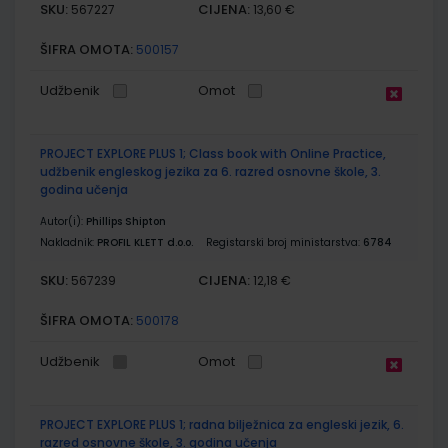
SKU:
CIJENA:
567227
13,60 €
ŠIFRA OMOTA:
500157
Udžbenik
Omot
PROJECT EXPLORE PLUS 1; Class book with Online Practice,
udžbenik engleskog jezika za 6. razred osnovne škole, 3.
godina učenja
Autor(i):
Phillips Shipton
Nakladnik:
PROFIL KLETT d.o.o.
Registarski broj ministarstva:
6784
SKU:
CIJENA:
567239
12,18 €
ŠIFRA OMOTA:
500178
Udžbenik
Omot
PROJECT EXPLORE PLUS 1; radna bilježnica za engleski jezik, 6.
razred osnovne škole, 3. godina učenja