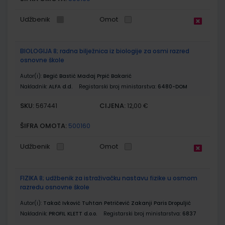
Udžbenik
Omot
BIOLOGIJA 8; radna bilježnica iz biologije za osmi razred
osnovne škole
Autor(i):
Begić Bastić Madaj Prpić Bakarić
Nakladnik:
ALFA d.d.
Registarski broj ministarstva:
6480-DOM
SKU:
CIJENA:
567441
12,00 €
ŠIFRA OMOTA:
500160
Udžbenik
Omot
FIZIKA 8; udžbenik za istraživačku nastavu fizike u osmom
razredu osnovne škole
Autor(i):
Takač Ivković Tuhtan Petričević Zakanji Paris Dropuljić
Nakladnik:
PROFIL KLETT d.o.o.
Registarski broj ministarstva:
6837