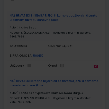
Grupirani
NAŠ HRVATSKI 8 i SNAGA RIJEČI 8; komplet udžbenik i čitanka
proizvodi
u osmom razredu osnovne škole
Autor(i):
Anita Šojat
Nakladnik:
ŠKOLSKA KNJIGA d.d.
Registarski broj ministarstva:
7665;7666
SKU:
CIJENA:
569114
24,07 €
ŠIFRA OMOTA:
500157
Udžbenik
Omot
NAŠ HRVATSKI 8; radna bilježnica za hrvatski jezik u osmome
razredu osnovne škole
Autor(i):
Anita Šojat Vjekoslava Hrastović Nada Marguš
Nakladnik:
ŠKOLSKA KNJIGA d.d.
Registarski broj ministarstva:
7665;7666-DOM