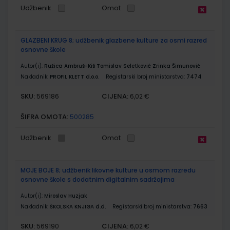
Udžbenik
Omot
GLAZBENI KRUG 8; udžbenik glazbene kulture za osmi razred
osnovne škole
Autor(i):
Ružica Ambruš-Kiš Tomislav Seletković Zrinka Šimunović
Nakladnik:
PROFIL KLETT d.o.o.
Registarski broj ministarstva:
7474
SKU:
CIJENA:
569186
6,02 €
ŠIFRA OMOTA:
500285
Udžbenik
Omot
MOJE BOJE 8; udžbenik likovne kulture u osmom razredu
osnovne škole s dodatnim digitalnim sadržajima
Autor(i):
Miroslav Huzjak
Nakladnik:
ŠKOLSKA KNJIGA d.d.
Registarski broj ministarstva:
7663
SKU:
CIJENA:
569190
6,02 €