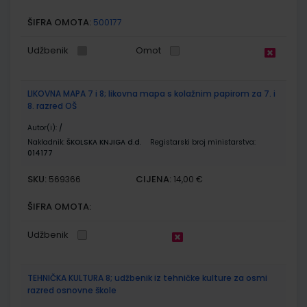
ŠIFRA OMOTA:
500177
Udžbenik
Omot
LIKOVNA MAPA 7 i 8; likovna mapa s kolažnim papirom za 7. i
8. razred OŠ
Autor(i):
/
Nakladnik:
ŠKOLSKA KNJIGA d.d.
Registarski broj ministarstva:
014177
SKU:
CIJENA:
569366
14,00 €
ŠIFRA OMOTA:
Udžbenik
TEHNIČKA KULTURA 8; udžbenik iz tehničke kulture za osmi
razred osnovne škole