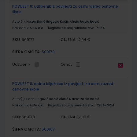
POVIJEST 8; udžbenik iz povijesti za osmi razred osnovne
škole
Autor(i):
Nazor Barić Brigović Kačić Alesić Racić Racić
Nakladnik:
ALFA d.d.
Registarski broj ministarstva:
7284
SKU:
CIJENA:
569177
12,04 €
ŠIFRA OMOTA:
500179
Udžbenik
Omot
POVIJEST 8; radna bilježnica iz povijesti za osmi razred
osnovne škole
Autor(i):
Barić Brigović Kačić Alesić Nazor Racić Racić
Nakladnik:
ALFA d.d.
Registarski broj ministarstva:
7284-DOM
SKU:
CIJENA:
569178
12,00 €
ŠIFRA OMOTA:
500167