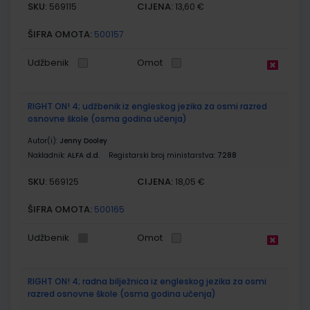
SKU:
CIJENA:
569115
13,60 €
ŠIFRA OMOTA:
500157
Udžbenik
Omot
RIGHT ON! 4; udžbenik iz engleskog jezika za osmi razred
osnovne škole (osma godina učenja)
Autor(i):
Jenny Dooley
Nakladnik:
ALFA d.d.
Registarski broj ministarstva:
7288
SKU:
CIJENA:
569125
18,05 €
ŠIFRA OMOTA:
500165
Udžbenik
Omot
RIGHT ON! 4; radna bilježnica iz engleskog jezika za osmi
razred osnovne škole (osma godina učenja)