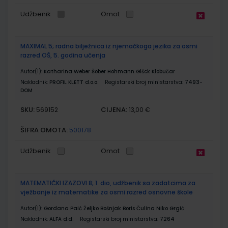
Udžbenik
Omot
MAXIMAL 5; radna bilježnica iz njemačkoga jezika za osmi
razred OŠ, 5. godina učenja
Autor(i):
Katharina Weber Šober Hohmann Glšck Klobučar
Nakladnik:
PROFIL KLETT d.o.o.
Registarski broj ministarstva:
7493-
DOM
SKU:
CIJENA:
569152
13,00 €
ŠIFRA OMOTA:
500178
Udžbenik
Omot
MATEMATIČKI IZAZOVI 8; 1. dio, udžbenik sa zadatcima za
vježbanje iz matematike za osmi razred osnovne škole
Autor(i):
Gordana Paić Željko Bošnjak Boris Čulina Niko Grgić
Nakladnik:
ALFA d.d.
Registarski broj ministarstva:
7264