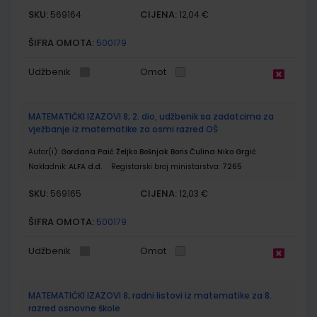
SKU:
CIJENA:
569164
12,04 €
ŠIFRA OMOTA:
500179
Udžbenik
Omot
MATEMATIČKI IZAZOVI 8; 2. dio, udžbenik sa zadatcima za
vježbanje iz matematike za osmi razred OŠ
Autor(i):
Gordana Paić Željko Bošnjak Boris Čulina Niko Grgić
Nakladnik:
ALFA d.d.
Registarski broj ministarstva:
7265
SKU:
CIJENA:
569165
12,03 €
ŠIFRA OMOTA:
500179
Udžbenik
Omot
MATEMATIČKI IZAZOVI 8; radni listovi iz matematike za 8.
razred osnovne škole