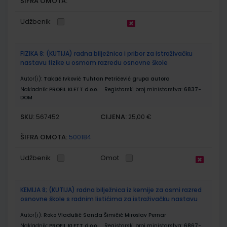
ŠIFRA OMOTA:
Udžbenik
FIZIKA 8; (KUTIJA) radna bilježnica i pribor za istraživačku
nastavu fizike u osmom razredu osnovne škole
Autor(i):
Takač Ivković Tuhtan Petričević grupa autora
Nakladnik:
PROFIL KLETT d.o.o.
Registarski broj ministarstva:
6837-
DOM
SKU:
CIJENA:
567452
25,00 €
ŠIFRA OMOTA:
500184
Udžbenik
Omot
KEMIJA 8; (KUTIJA) radna bilježnica iz kemije za osmi razred
osnovne škole s radnim listićima za istraživačku nastavu
Autor(i):
Roko Vladušić Sanda Šimičić Miroslav Pernar
Nakladnik:
PROFIL KLETT d.o.o.
Registarski broj ministarstva:
6867-