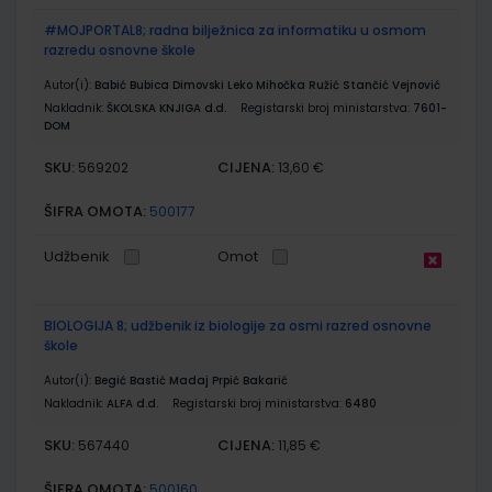
#MOJPORTAL8; radna bilježnica za informatiku u osmom
razredu osnovne škole
Autor(i):
Babić Bubica Dimovski Leko Mihočka Ružić Stančić Vejnović
Nakladnik:
ŠKOLSKA KNJIGA d.d.
Registarski broj ministarstva:
7601-
DOM
SKU:
CIJENA:
569202
13,60 €
ŠIFRA OMOTA:
500177
Udžbenik
Omot
BIOLOGIJA 8; udžbenik iz biologije za osmi razred osnovne
škole
Autor(i):
Begić Bastić Madaj Prpić Bakarić
Nakladnik:
ALFA d.d.
Registarski broj ministarstva:
6480
SKU:
CIJENA:
567440
11,85 €
ŠIFRA OMOTA:
500160