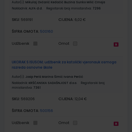
Autor(i):
Mikulaj Ovčarić Kedačić Buzina Sunko Milić Crnoja
Nakladnik:
ALFA d.d.
Registarski broj ministarstva:
7296
SKU:
CIJENA:
569191
6,02 €
ŠIFRA OMOTA:
500160
Udžbenik
Omot
UKORAK S ISUSOM; udžbenik za katolički vjeronauk osmoga
razreda osnovne škole
Autor(i):
Josip Periš Marina Šimić Ivana Perčić
Nakladnik:
KRŠĆANSKA SADAŠNJOST d.o.o.
Registarski broj
ministarstva:
7361
SKU:
CIJENA:
569206
12,04 €
ŠIFRA OMOTA:
500156
Udžbenik
Omot