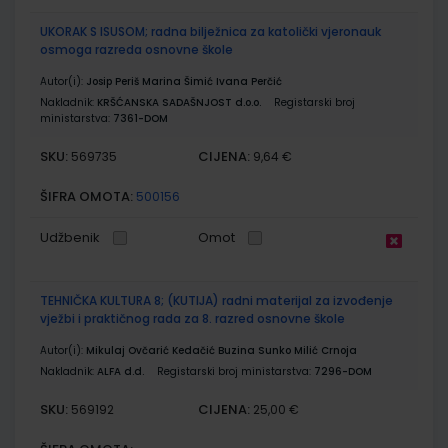
UKORAK S ISUSOM; radna bilježnica za katolički vjeronauk
osmoga razreda osnovne škole
Autor(i):
Josip Periš Marina Šimić Ivana Perčić
Nakladnik:
KRŠĆANSKA SADAŠNJOST d.o.o.
Registarski broj
ministarstva:
7361-DOM
SKU:
CIJENA:
569735
9,64 €
ŠIFRA OMOTA:
500156
Udžbenik
Omot
TEHNIČKA KULTURA 8; (KUTIJA) radni materijal za izvođenje
vježbi i praktičnog rada za 8. razred osnovne škole
Autor(i):
Mikulaj Ovčarić Kedačić Buzina Sunko Milić Crnoja
Nakladnik:
ALFA d.d.
Registarski broj ministarstva:
7296-DOM
SKU:
CIJENA:
569192
25,00 €