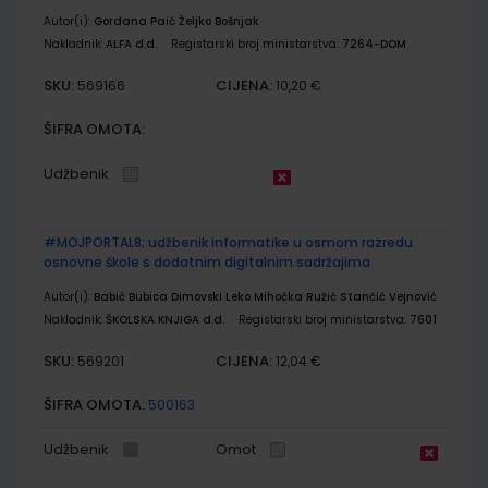
Autor(i):
Gordana Paić Željko Bošnjak
Nakladnik:
ALFA d.d.
Registarski broj ministarstva:
7264-DOM
SKU:
CIJENA:
569166
10,20 €
ŠIFRA OMOTA:
Udžbenik
#MOJPORTAL8; udžbenik informatike u osmom razredu
osnovne škole s dodatnim digitalnim sadržajima
Autor(i):
Babić Bubica Dimovski Leko Mihočka Ružić Stančić Vejnović
Nakladnik:
ŠKOLSKA KNJIGA d.d.
Registarski broj ministarstva:
7601
SKU:
CIJENA:
569201
12,04 €
ŠIFRA OMOTA:
500163
Udžbenik
Omot