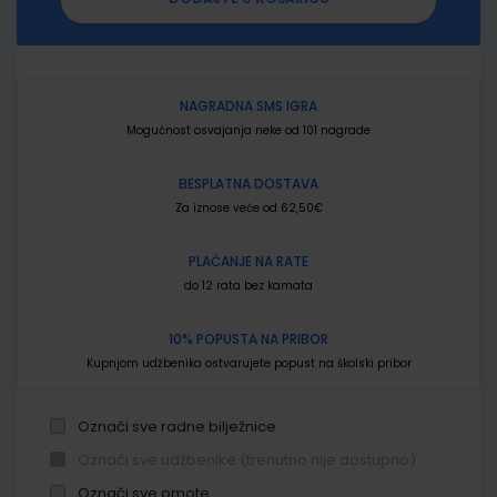
NAGRADNA SMS IGRA
Mogućnost osvajanja neke od 101 nagrade
BESPLATNA DOSTAVA
Za iznose veće od 62,50€
PLAĆANJE NA RATE
do 12 rata bez kamata
10% POPUSTA NA PRIBOR
Kupnjom udžbenika ostvarujete popust na školski pribor
Označi sve radne bilježnice
Označi sve udžbenike (trenutno nije dostupno)
Označi sve omote