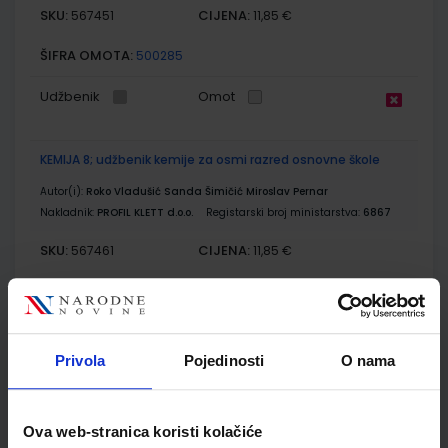
SKU:
CIJENA:
567451
11,85 €
ŠIFRA OMOTA:
500285
Udžbenik
Omot
KEMIJA 8; udžbenik kemije za osmi razred osnovne škole
Autor(i):
Roko Vladušić Sanda Šimičić Miroslav Pernar
Nakladnik:
PROFIL KLETT d.o.o.
Registarski broj ministarstva:
6867
SKU:
CIJENA:
567461
11,85 €
ŠIFRA OMOTA:
500261
Udžbenik
Omot
Privola
Pojedinosti
O nama
GEA 4; udžbenik za geografiju u osmom razredu OŠ s
dodatnim digitalnim sadržajima
Ova web-stranica koristi kolačiće
Autor(i):
Danijel Orešić Igor Tišma Ružica Vuk Alenka Bujan