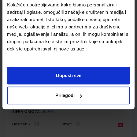
Kolačiće upotrebljavamo kako bismo personalizirali
Nakladnik:
ŠKOLSKA KNJIGA d.d.
Registarski broj ministarstva:
7625
sadržaj i oglase, omogućili značajke društvenih medija i
SKU:
CIJENA:
569175
12,04 €
analizirali promet. Isto tako, podatke o vašoj upotrebi
naše web-lokacije dijelimo s partnerima za društvene
ŠIFRA OMOTA:
500175
medije, oglašavanje i analizu, a oni ih mogu kombinirati s
drugim podacima koje ste im pružili ili koje su prikupili
Udžbenik
Omot
dok ste upotrebljavali njihove usluge.
GEA 4; radna bilježnica za geografiju u osmom razredu OŠ s
dodatnim digitalnim sadržajima
Dopusti sve
Autor(i):
Danijel Orešić Ružica Vuk Igor Tišma Alenka Bujan
Nakladnik:
ŠKOLSKA KNJIGA d.d.
Registarski broj ministarstva:
7625-DOM
Prilagodi
SKU:
CIJENA:
569509
13,60 €
ŠIFRA OMOTA:
500175
Udžbenik
Omot