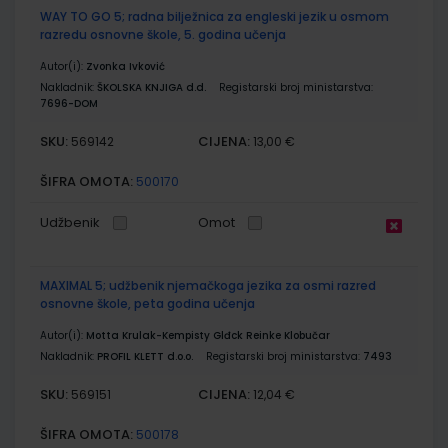
WAY TO GO 5; radna bilježnica za engleski jezik u osmom
razredu osnovne škole, 5. godina učenja
Autor(i):
Zvonka Ivković
Nakladnik:
ŠKOLSKA KNJIGA d.d.
Registarski broj ministarstva:
7696-DOM
SKU:
CIJENA:
569142
13,00 €
ŠIFRA OMOTA:
500170
Udžbenik
Omot
MAXIMAL 5; udžbenik njemačkoga jezika za osmi razred
osnovne škole, peta godina učenja
Autor(i):
Motta Krulak-Kempisty Glđck Reinke Klobučar
Nakladnik:
PROFIL KLETT d.o.o.
Registarski broj ministarstva:
7493
SKU:
CIJENA:
569151
12,04 €
ŠIFRA OMOTA:
500178