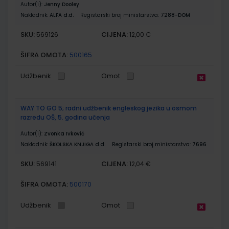
Autor(i):
Jenny Dooley
Nakladnik:
ALFA d.d.
Registarski broj ministarstva:
7288-DOM
SKU:
CIJENA:
569126
12,00 €
ŠIFRA OMOTA:
500165
Udžbenik
Omot
WAY TO GO 5; radni udžbenik engleskog jezika u osmom
razredu OŠ, 5. godina učenja
Autor(i):
Zvonka Ivković
Nakladnik:
ŠKOLSKA KNJIGA d.d.
Registarski broj ministarstva:
7696
SKU:
CIJENA:
569141
12,04 €
ŠIFRA OMOTA:
500170
Udžbenik
Omot