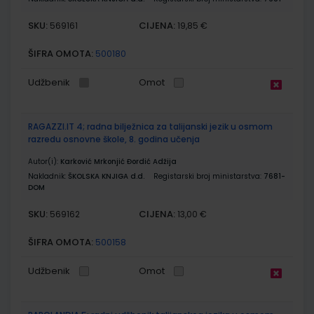
SKU:
CIJENA:
569161
19,85 €
ŠIFRA OMOTA:
500180
Udžbenik
Omot
RAGAZZI.IT 4; radna bilježnica za talijanski jezik u osmom
razredu osnovne škole, 8. godina učenja
Autor(i):
Karković Mrkonjić Đordić Adžija
Nakladnik:
ŠKOLSKA KNJIGA d.d.
Registarski broj ministarstva:
7681-
DOM
SKU:
CIJENA:
569162
13,00 €
ŠIFRA OMOTA:
500158
Udžbenik
Omot