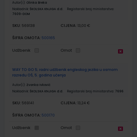
Autor(i):
Olinka Breka
Nakladnik:
ŠKOLSKA KNJIGA d.d.
Registarski broj ministarstva:
7609-DOM
SKU:
CIJENA:
569138
13,00 €
ŠIFRA OMOTA:
500165
Udžbenik
Omot
WAY TO GO 5; radni udžbenik engleskog jezika u osmom
razredu OŠ, 5. godina učenja
Autor(i):
Zvonka Ivković
Nakladnik:
ŠKOLSKA KNJIGA d.d.
Registarski broj ministarstva:
7696
SKU:
CIJENA:
569141
13,24 €
ŠIFRA OMOTA:
500170
Udžbenik
Omot