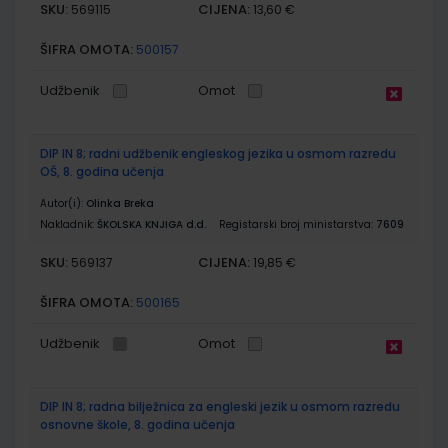
SKU:
CIJENA:
569115
13,60 €
ŠIFRA OMOTA:
500157
Udžbenik
Omot
DIP IN 8; radni udžbenik engleskog jezika u osmom razredu
OŠ, 8. godina učenja
Autor(i):
Olinka Breka
Nakladnik:
ŠKOLSKA KNJIGA d.d.
Registarski broj ministarstva:
7609
SKU:
CIJENA:
569137
19,85 €
ŠIFRA OMOTA:
500165
Udžbenik
Omot
DIP IN 8; radna bilježnica za engleski jezik u osmom razredu
osnovne škole, 8. godina učenja