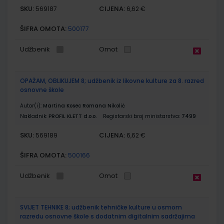
SKU:
CIJENA:
569187
6,62 €
ŠIFRA OMOTA:
500177
Udžbenik
Omot
OPAŽAM, OBLIKUJEM 8; udžbenik iz likovne kulture za 8. razred
osnovne škole
Autor(i):
Martina Kosec Romana Nikolić
Nakladnik:
PROFIL KLETT d.o.o.
Registarski broj ministarstva:
7499
SKU:
CIJENA:
569189
6,62 €
ŠIFRA OMOTA:
500166
Udžbenik
Omot
SVIJET TEHNIKE 8; udžbenik tehničke kulture u osmom
razredu osnovne škole s dodatnim digitalnim sadržajima