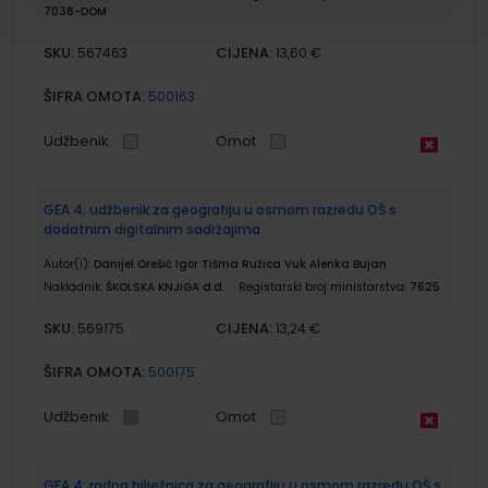
7038-DOM
SKU:
CIJENA:
567463
13,60 €
ŠIFRA OMOTA:
500163
Udžbenik
Omot
GEA 4; udžbenik za geografiju u osmom razredu OŠ s
dodatnim digitalnim sadržajima
Autor(i):
Danijel Orešić Igor Tišma Ružica Vuk Alenka Bujan
Nakladnik:
ŠKOLSKA KNJIGA d.d.
Registarski broj ministarstva:
7625
SKU:
CIJENA:
569175
13,24 €
ŠIFRA OMOTA:
500175
Udžbenik
Omot
GEA 4; radna bilježnica za geografiju u osmom razredu OŠ s