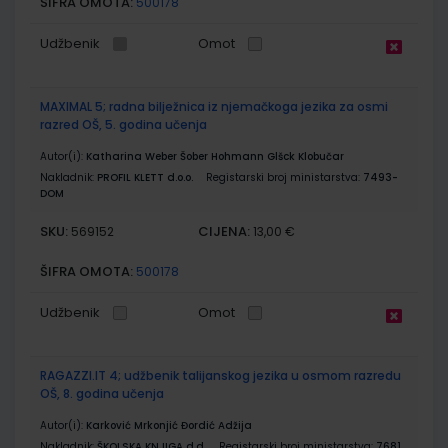
ŠIFRA OMOTA:
500178
Udžbenik
Omot
MAXIMAL 5; radna bilježnica iz njemačkoga jezika za osmi
razred OŠ, 5. godina učenja
Autor(i):
Katharina Weber Šober Hohmann Glšck Klobučar
Nakladnik:
PROFIL KLETT d.o.o.
Registarski broj ministarstva:
7493-
DOM
SKU:
CIJENA:
569152
13,00 €
ŠIFRA OMOTA:
500178
Udžbenik
Omot
RAGAZZI.IT 4; udžbenik talijanskog jezika u osmom razredu
OŠ, 8. godina učenja
Autor(i):
Karković Mrkonjić Đordić Adžija
Nakladnik:
ŠKOLSKA KNJIGA d.d.
Registarski broj ministarstva:
7681