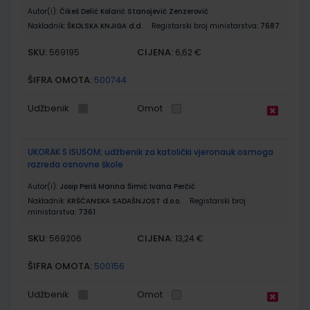
Autor(i):
Čikeš Delić Kolarić Stanojević Zenzerović
Nakladnik:
ŠKOLSKA KNJIGA d.d.
Registarski broj ministarstva:
7687
SKU:
CIJENA:
569195
6,62 €
ŠIFRA OMOTA:
500744
Udžbenik
Omot
UKORAK S ISUSOM; udžbenik za katolički vjeronauk osmoga
razreda osnovne škole
Autor(i):
Josip Periš Marina Šimić Ivana Perčić
Nakladnik:
KRŠĆANSKA SADAŠNJOST d.o.o.
Registarski broj
ministarstva:
7361
SKU:
CIJENA:
569206
13,24 €
ŠIFRA OMOTA:
500156
Udžbenik
Omot