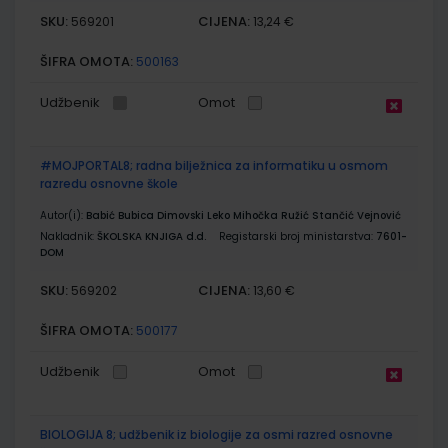
SKU:
CIJENA:
569201
13,24 €
ŠIFRA OMOTA:
500163
Udžbenik
Omot
#MOJPORTAL8; radna bilježnica za informatiku u osmom
razredu osnovne škole
Autor(i):
Babić Bubica Dimovski Leko Mihočka Ružić Stančić Vejnović
Nakladnik:
ŠKOLSKA KNJIGA d.d.
Registarski broj ministarstva:
7601-
DOM
SKU:
CIJENA:
569202
13,60 €
ŠIFRA OMOTA:
500177
Udžbenik
Omot
BIOLOGIJA 8; udžbenik iz biologije za osmi razred osnovne