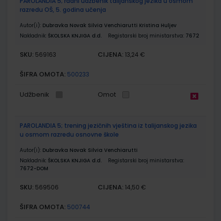
PAROLANDIA 5; radni udžbenik talijanskog jezika u osmom
razredu OŠ, 5. godina učenja
Autor(i):
Dubravka Novak Silvia Venchiarutti Kristina Huljev
Nakladnik:
ŠKOLSKA KNJIGA d.d.
Registarski broj ministarstva:
7672
SKU:
CIJENA:
569163
13,24 €
ŠIFRA OMOTA:
500233
Udžbenik
Omot
PAROLANDIA 5; trening jezičnih vještina iz talijanskog jezika
u osmom razredu osnovne škole
Autor(i):
Dubravka Novak Silvia Venchiarutti
Nakladnik:
ŠKOLSKA KNJIGA d.d.
Registarski broj ministarstva:
7672-DOM
SKU:
CIJENA:
569506
14,50 €
ŠIFRA OMOTA:
500744