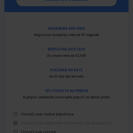
NAGRADNA SMS IGRA
Mogućnost osvajanja neke od 101 nagrade
BESPLATNA DOSTAVA
Za iznose veće od 62,50€
PLAĆANJE NA RATE
do 12 rata bez kamata
10% POPUSTA NA PRIBOR
Kupnjom udžbenika ostvarujete popust na školski pribor
Označi sve radne bilježnice
Označi sve udžbenike (trenutno nije dostupno)
Označi sve omote