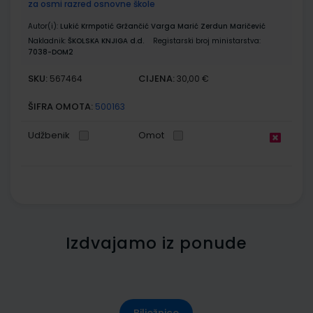
za osmi razred osnovne škole
Autor(i):
Lukić Krmpotić Gržančić Varga Marić Zerdun Maričević
Nakladnik:
ŠKOLSKA KNJIGA d.d.
Registarski broj ministarstva:
7038-DOM2
SKU:
CIJENA:
567464
30,00 €
ŠIFRA OMOTA:
500163
Udžbenik
Omot
Izdvajamo iz ponude
Bilježnice