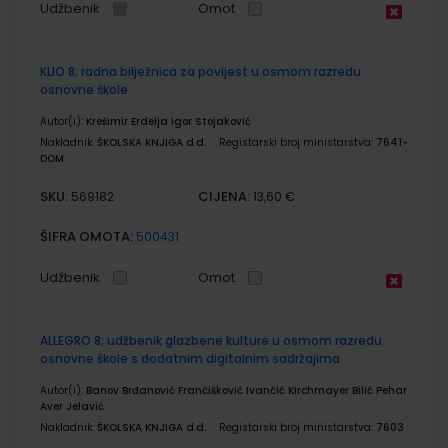
Udžbenik
Omot
KLIO 8; radna bilježnica za povijest u osmom razredu
osnovne škole
Autor(i):
Krešimir Erdelja Igor Stojaković
Nakladnik:
ŠKOLSKA KNJIGA d.d.
Registarski broj ministarstva:
7641-
DOM
SKU:
CIJENA:
569182
13,60 €
ŠIFRA OMOTA:
500431
Udžbenik
Omot
ALLEGRO 8; udžbenik glazbene kulture u osmom razredu
osnovne škole s dodatnim digitalnim sadržajima
Autor(i):
Banov Brđanović Frančišković Ivančić Kirchmayer Bilić Pehar
Aver Jelavić
Nakladnik:
ŠKOLSKA KNJIGA d.d.
Registarski broj ministarstva:
7603