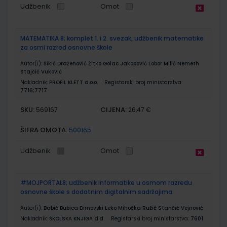
Udžbenik
Omot
MATEMATIKA 8; komplet 1. i 2. svezak, udžbenik matematike
za osmi razred osnovne škole
Autor(i):
Šikić Draženović Žitko Golac Jakopović Lobor Milić Nemeth
Stajčić Vuković
Nakladnik:
PROFIL KLETT d.o.o.
Registarski broj ministarstva:
7716;7717
SKU:
CIJENA:
569167
26,47 €
ŠIFRA OMOTA:
500165
Udžbenik
Omot
#MOJPORTAL8; udžbenik informatike u osmom razredu
osnovne škole s dodatnim digitalnim sadržajima
Autor(i):
Babić Bubica Dimovski Leko Mihočka Ružić Stančić Vejnović
Nakladnik:
ŠKOLSKA KNJIGA d.d.
Registarski broj ministarstva:
7601