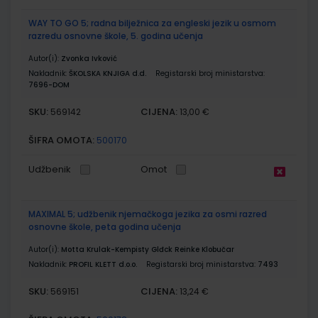
WAY TO GO 5; radna bilježnica za engleski jezik u osmom
razredu osnovne škole, 5. godina učenja
Autor(i):
Zvonka Ivković
Nakladnik:
ŠKOLSKA KNJIGA d.d.
Registarski broj ministarstva:
7696-DOM
SKU:
CIJENA:
569142
13,00 €
ŠIFRA OMOTA:
500170
Udžbenik
Omot
MAXIMAL 5; udžbenik njemačkoga jezika za osmi razred
osnovne škole, peta godina učenja
Autor(i):
Motta Krulak-Kempisty Glđck Reinke Klobučar
Nakladnik:
PROFIL KLETT d.o.o.
Registarski broj ministarstva:
7493
SKU:
CIJENA:
569151
13,24 €