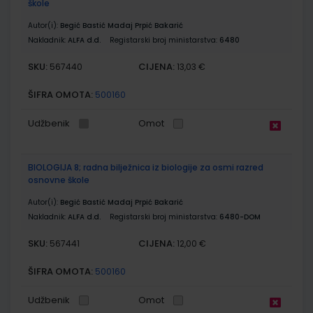
škole
Autor(i):
Begić Bastić Madaj Prpić Bakarić
Nakladnik:
ALFA d.d.
Registarski broj ministarstva:
6480
SKU:
CIJENA:
567440
13,03 €
ŠIFRA OMOTA:
500160
Udžbenik
Omot
BIOLOGIJA 8; radna bilježnica iz biologije za osmi razred
osnovne škole
Autor(i):
Begić Bastić Madaj Prpić Bakarić
Nakladnik:
ALFA d.d.
Registarski broj ministarstva:
6480-DOM
SKU:
CIJENA:
567441
12,00 €
ŠIFRA OMOTA:
500160
Udžbenik
Omot