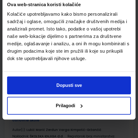
ŠIFRA OMOTA:
Ova web-stranica koristi kolačiće
500163
Kolačiće upotrebljavamo kako bismo personalizirali
Udžbenik
Omot
sadržaj i oglase, omogućili značajke društvenih medija i
analizirali promet. Isto tako, podatke o vašoj upotrebi
naše web-lokacije dijelimo s partnerima za društvene
KEMIJA 8; udžbenik kemije s dodatnim digitalnim sadržajima
u osmom razredu osnovne škole
medije, oglašavanje i analizu, a oni ih mogu kombinirati s
drugim podacima koje ste im pružili ili koje su prikupili
Autor(i):
Lukić Marić Zerdun Varga Maričević Krmpotić-Gržančić
dok ste upotrebljavali njihove usluge.
Nakladnik:
ŠKOLSKA KNJIGA d.d.
Registarski broj ministarstva:
7038
SKU:
CIJENA:
567462
13,03 €
ŠIFRA OMOTA:
500177
Dopusti sve
Udžbenik
Omot
Prilagodi
KEMIJA 8; radna bilježnica za kemiju u osmom razredu
osnovne škole
Autor(i):
Lukić Marić Zerdun Varga Krmpotić-Gržančić
Nakladnik:
ŠKOLSKA KNJIGA d.d.
Registarski broj ministarstva: