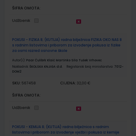
ŠIFRA OMOTA:
Udžbenik
POKUSI - FIZIKA 8; (KUTIJA) radna bilježnica FIZIKA OKO NAS 8
s radnim listovima i priborom za izvođenje pokusa iz fizike
za osmi razred osnovne škole
Autor(i):
Paar Ćulibrk Klaić Martinko Sila Tušek Vrhovec
Nakladnik:
ŠKOLSKA KNJIGA d.d.
Registarski broj ministarstva:
7012-
DOM2
SKU:
CIJENA:
567458
32,00 €
ŠIFRA OMOTA:
Udžbenik
POKUSI - KEMIJA 8; (KUTIJA) radna bilježnica s radnim
listovima i priborom za izvođenje vježbi i pokusa iz kemije