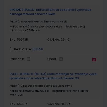
UKORAK S ISUSOM; radna bilježnica za katolički vjeronauk
osmoga razreda osnovne škole
Autor(i):
Josip Periš Marina Šimić Ivana Perčić
Nakladnik:
KRŠĆANSKA SADAŠNJOST d.o.o.
Registarski broj
ministarstva:
7361-DOM
SKU:
CIJENA:
569735
9,64 €
ŠIFRA OMOTA:
500156
Udžbenik
Omot
SVIJET TEHNIKE 8; (KUTIJA) radni materijal za izvođenje vježbi
i praktičan rad u tehničkoj kulturi u 8.razredu OŠ
Autor(i):
Čikeš Delić Kolarić Stanojević Zenzerović
Nakladnik:
ŠKOLSKA KNJIGA d.d.
Registarski broj ministarstva:
7687-DOM
SKU:
CIJENA:
569196
28,00 €