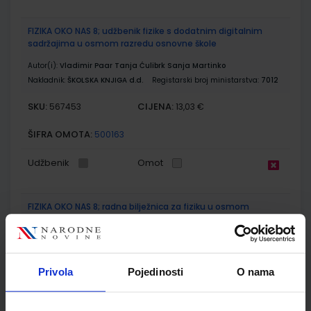
FIZIKA OKO NAS 8; udžbenik fizike s dodatnim digitalnim
sadržajima u osmom razredu osnovne škole
Autor(i):
Vladimir Paar Tanja Ćulibrk Sanja Martinko
Nakladnik:
ŠKOLSKA KNJIGA d.d.
Registarski broj ministarstva:
7012
SKU:
CIJENA:
567453
13,03 €
ŠIFRA OMOTA:
500163
Udžbenik
Omot
FIZIKA OKO NAS 8; radna bilježnica za fiziku u osmom
razredu osnovne škole
Autor(i):
Paar Ćulibrk Klaić Martinko Sila Tušek Vrhovec
Nakladnik:
ŠKOLSKA KNJIGA d.d.
Registarski broj ministarstva:
7012-
DOM
Privola
Pojedinosti
O nama
SKU:
CIJENA:
567454
13,60 €