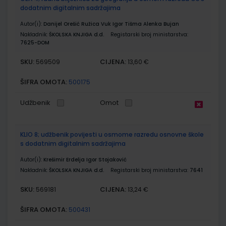
dodatnim digitalnim sadržajima
Autor(i):
Danijel Orešić Ružica Vuk Igor Tišma Alenka Bujan
Nakladnik:
ŠKOLSKA KNJIGA d.d.
Registarski broj ministarstva:
7625-DOM
SKU:
CIJENA:
569509
13,60 €
ŠIFRA OMOTA:
500175
Udžbenik
Omot
KLIO 8; udžbenik povijesti u osmome razredu osnovne škole
s dodatnim digitalnim sadržajima
Autor(i):
Krešimir Erdelja Igor Stojaković
Nakladnik:
ŠKOLSKA KNJIGA d.d.
Registarski broj ministarstva:
7641
SKU:
CIJENA:
569181
13,24 €
ŠIFRA OMOTA:
500431