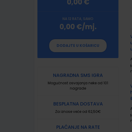
0,00 €
NA 12 RATA, SAMO
0,00 €/mj.
G
p
DODAJTE U KOŠARICU
A
NAGRADNA SMS IGRA
Mogućnost osvajanja neke od 101
nagrade
BESPLATNA DOSTAVA
A
Za iznose veće od 62,50€
PLAĆANJE NA RATE