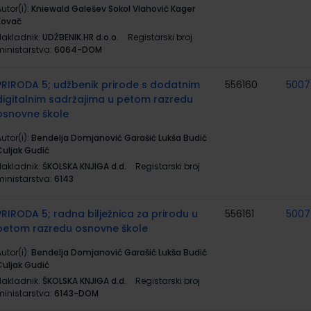
utor(i):
Kniewald Galešev Sokol Vlahović Kager
Kovač
Nakladnik:
UDŽBENIK.HR d.o.o.
Registarski broj
ministarstva:
6064-DOM
PRIRODA 5; udžbenik prirode s dodatnim
556160
500
digitalnim sadržajima u petom razredu
osnovne škole
utor(i):
Bendelja Domjanović Garašić Lukša Budić
Culjak Gudić
Nakladnik:
ŠKOLSKA KNJIGA d.d.
Registarski broj
ministarstva:
6143
PRIRODA 5; radna bilježnica za prirodu u
556161
500
petom razredu osnovne škole
utor(i):
Bendelja Domjanović Garašić Lukša Budić
Culjak Gudić
Nakladnik:
ŠKOLSKA KNJIGA d.d.
Registarski broj
ministarstva:
6143-DOM