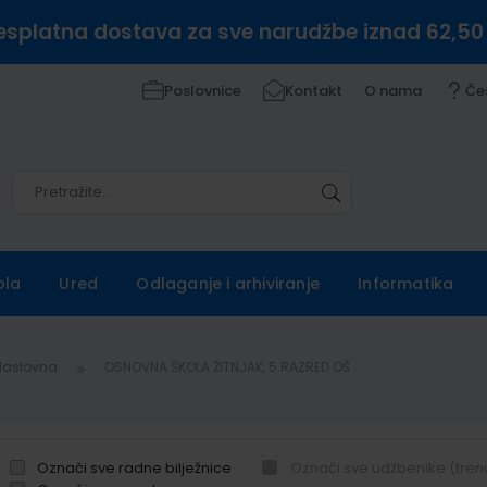
esplatna dostava za sve narudžbe iznad 62,50
Poslovnice
Kontakt
O nama
Če
Pretražite
Pretražite
ola
Ured
Odlaganje i arhiviranje
Informatika
Naslovna
OSNOVNA ŠKOLA ŽITNJAK, 5.RAZRED OŠ
Označi sve radne bilježnice
Označi sve udžbenike (tren