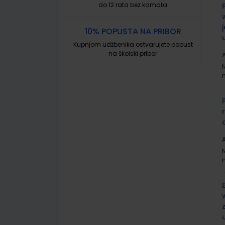
do 12 rata bez kamata
10% POPUSTA NA PRIBOR
Kupnjom udžbenika ostvarujete popust
na školski pribor
A
A