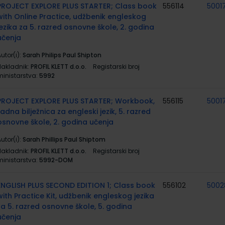
PROJECT EXPLORE PLUS STARTER; Class book
556114
5001
with Online Practice, udžbenik engleskog
jezika za 5. razred osnovne škole, 2. godina
učenja
utor(i):
Sarah Philips Paul Shipton
Nakladnik:
PROFIL KLETT d.o.o.
Registarski broj
ministarstva:
5992
PROJECT EXPLORE PLUS STARTER; Workbook,
556115
5001
radna bilježnica za engleski jezik, 5. razred
osnovne škole, 2. godina učenja
utor(i):
Sarah Phillips Paul Shiptom
Nakladnik:
PROFIL KLETT d.o.o.
Registarski broj
ministarstva:
5992-DOM
ENGLISH PLUS SECOND EDITION 1; Class book
556102
5002
with Practice Kit, udžbenik engleskog jezika
za 5. razred osnovne škole, 5. godina
učenja