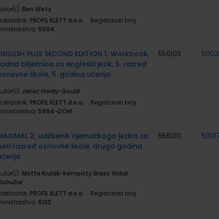
utor(i):
Ben Wetz
Nakladnik:
PROFIL KLETT d.o.o.
Registarski broj
ministarstva:
5994
ENGLISH PLUS SECOND EDITION 1; Workbook,
556103
5002
radna bilježnica za engleski jezik, 5. razred
osnovne škole, 5. godina učenja
utor(i):
Janet Hardy-Gould
Nakladnik:
PROFIL KLETT d.o.o.
Registarski broj
ministarstva:
5994-DOM
MAXIMAL 2; udžbenik njemačkoga jezika za
556130
5001
peti razred osnovne škole, druga godina
učenja
utor(i):
Motta Krulak-Kempisty Brass Glđck
Klobučar
Nakladnik:
PROFIL KLETT d.o.o.
Registarski broj
ministarstva:
6133