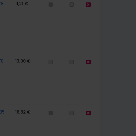
78
11,21 €
78
13,00 €
85
16,82 €