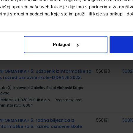
Nakladnik:
PROFIL KLETT d.o.o.
Registarski broj
ministarstva:
6132-DOM
vašoj upotrebi naše web-lokacije dijelimo s partnerima za društv
rati s drugim podacima koje ste im pružili ili koje su prikupili do
MATEMATIKA 5; komplet 1. i 2. dio, udžbenik
556293
5001
sa zbirkom zadatakai iz matematike s dds
u 5. razredu OŠ
utor(i):
Antunović Piton Kuliš Matić Zvelf
Prilagodi
Nakladnik:
ŠKOLSKA KNJIGA d.d.
Registarski broj
ministarstva:
6124;6125
INFORMATIKA+ 5; udžbenik iz informatike za
556190
5002
5. razred osnovne škole-IZDANJE 2023.
utor(i):
Kniewald Galešev Sokol Vlahović Kager
Kovač
Nakladnik:
UDŽBENIK.HR d.o.o.
Registarski broj
ministarstva:
6064
INFORMATIKA+ 5; radna bilježnica iz
556191
5001
informatike za 5. razred osnovne škole