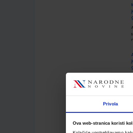
A
A
Privola
Ova web-stranica koristi kol
A
Kolačiće upotrebljavamo kako 