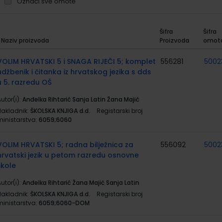
Označi sve omote
Šifra
Šifra
Naziv proizvoda
Proizvoda
omot
rupirani
roizvodi
VOLIM HRVATSKI 5 i SNAGA RIJEČI 5; komplet
556281
5002
udžbenik i čitanka iz hrvatskog jezika s dds
u 5. razredu OŠ
utor(i):
Anđelka Rihtarić Sanja Latin Žana Majić
Nakladnik:
ŠKOLSKA KNJIGA d.d.
Registarski broj
ministarstva:
6059;6060
VOLIM HRVATSKI 5; radna bilježnica za
556092
5002
hrvatski jezik u petom razredu osnovne
škole
utor(i):
Anđelka Rihtarić Žana Majić Sanja Latin
Nakladnik:
ŠKOLSKA KNJIGA d.d.
Registarski broj
ministarstva:
6059;6060-DOM