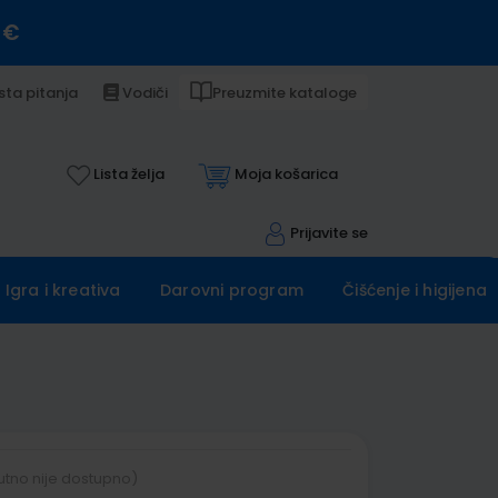
 €
sta pitanja
Vodiči
Preuzmite kataloge
Lista želja
Moja košarica
Prijavite se
Igra i kreativa
Darovni program
Čišćenje i higijena
utno nije dostupno)