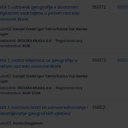
GEA 1; udžbenik geografije s dodatnim
556172
5001
digitalnim sadržajima u petom razredu
osnovne škole
utor(i):
Danijel Orešić Igor Tišma Ružica Vuk Alenka
Bujan
Nakladnik:
ŠKOLSKA KNJIGA d.d.
Registarski broj
ministarstva:
6018
GEA 1; radna bilježnica za geografiju u
556173
5001
petom razredu osnovne škole
utor(i):
Danijel Orešić Igor Tišma Ružica Vuk Alenka
Bujan
Nakladnik:
ŠKOLSKA KNJIGA d.d.
Registarski broj
ministarstva:
6018-DOM
GEA 1; nastavni listići za samovrednovanje i
556521
razumijevanje geografskih vještina
utor(i):
Goran Dragičević