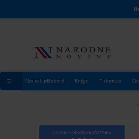
B
Školski udžbenici
Knjige
Tiskanice
Šk
UKUPNO - ODABRANI UDŽBENICI