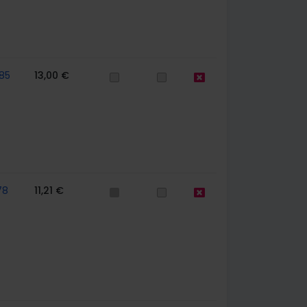
85
13,00 €
78
11,21 €