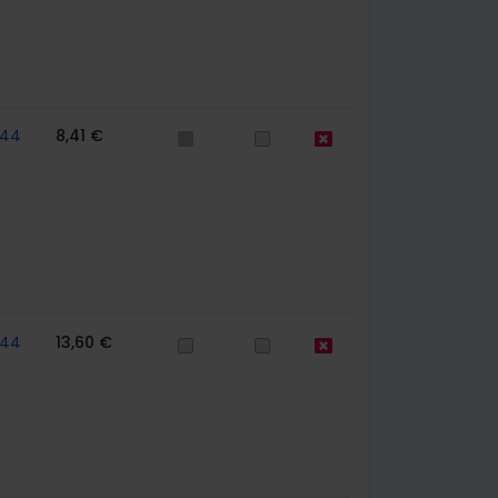
744
8,41 €
744
13,60 €