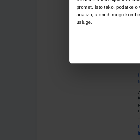
promet. Isto tako, podatke o 
analizu, a oni ih mogu kombini
usluge.
A
A