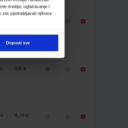
ene medije, oglašavanje i
k ste upotrebljavali njihove
75
22,42 €
Dopusti sve
61
11,21 €
59
15,73 €