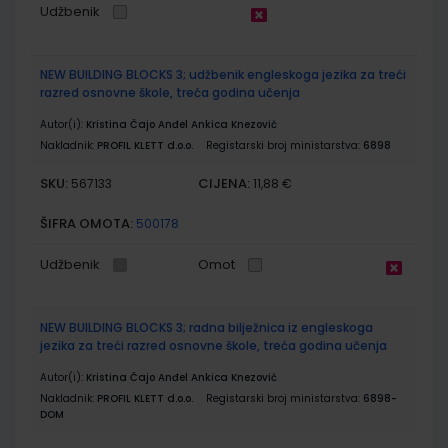
Udžbenik
NEW BUILDING BLOCKS 3; udžbenik engleskoga jezika za treći
razred osnovne škole, treća godina učenja
Autor(i):
Kristina Čajo Anđel Ankica Knezović
Nakladnik:
PROFIL KLETT d.o.o.
Registarski broj ministarstva:
6898
SKU:
CIJENA:
567133
11,88 €
ŠIFRA OMOTA:
500178
Udžbenik
Omot
NEW BUILDING BLOCKS 3; radna bilježnica iz engleskoga
jezika za treći razred osnovne škole, treća godina učenja
Autor(i):
Kristina Čajo Anđel Ankica Knezović
Nakladnik:
PROFIL KLETT d.o.o.
Registarski broj ministarstva:
6898-
DOM