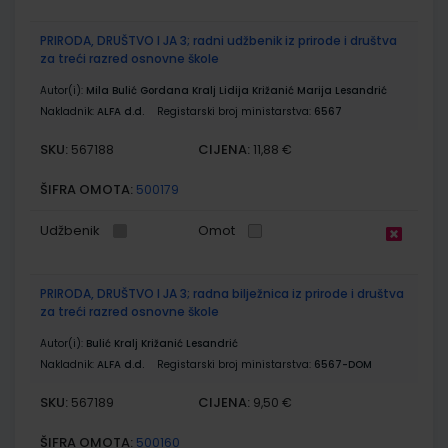
PRIRODA, DRUŠTVO I JA 3; radni udžbenik iz prirode i društva
za treći razred osnovne škole
Autor(i):
Mila Bulić Gordana Kralj Lidija Križanić Marija Lesandrić
Nakladnik:
ALFA d.d.
Registarski broj ministarstva:
6567
SKU:
CIJENA:
567188
11,88 €
ŠIFRA OMOTA:
500179
Udžbenik
Omot
PRIRODA, DRUŠTVO I JA 3; radna bilježnica iz prirode i društva
za treći razred osnovne škole
Autor(i):
Bulić Kralj Križanić Lesandrić
Nakladnik:
ALFA d.d.
Registarski broj ministarstva:
6567-DOM
SKU:
CIJENA:
567189
9,50 €
ŠIFRA OMOTA:
500160