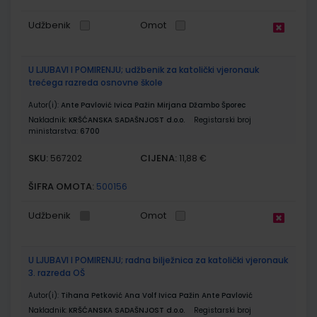
Udžbenik
Omot
U LJUBAVI I POMIRENJU; udžbenik za katolički vjeronauk
trećega razreda osnovne škole
Autor(i):
Ante Pavlović Ivica Pažin Mirjana Džambo Šporec
Nakladnik:
KRŠĆANSKA SADAŠNJOST d.o.o.
Registarski broj
ministarstva:
6700
SKU:
CIJENA:
567202
11,88 €
ŠIFRA OMOTA:
500156
Udžbenik
Omot
U LJUBAVI I POMIRENJU; radna bilježnica za katolički vjeronauk
3. razreda OŠ
Autor(i):
Tihana Petković Ana Volf Ivica Pažin Ante Pavlović
Nakladnik:
KRŠĆANSKA SADAŠNJOST d.o.o.
Registarski broj