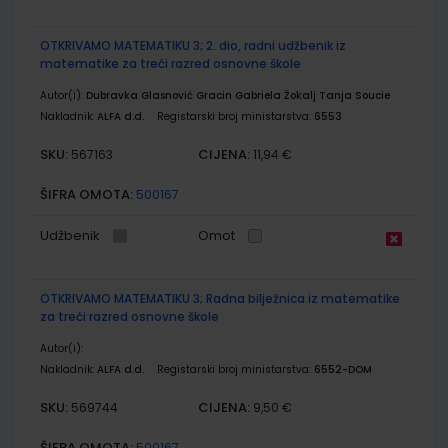
OTKRIVAMO MATEMATIKU 3; 2. dio, radni udžbenik iz
matematike za treći razred osnovne škole
Autor(i):
Dubravka Glasnović Gracin Gabriela Žokalj Tanja Soucie
Nakladnik:
ALFA d.d.
Registarski broj ministarstva:
6553
SKU:
CIJENA:
567163
11,94 €
ŠIFRA OMOTA:
500167
Udžbenik
Omot
OTKRIVAMO MATEMATIKU 3; Radna bilježnica iz matematike
za treći razred osnovne škole
Autor(i):
Nakladnik:
ALFA d.d.
Registarski broj ministarstva:
6552-DOM
SKU:
CIJENA:
569744
9,50 €
ŠIFRA OMOTA:
500167