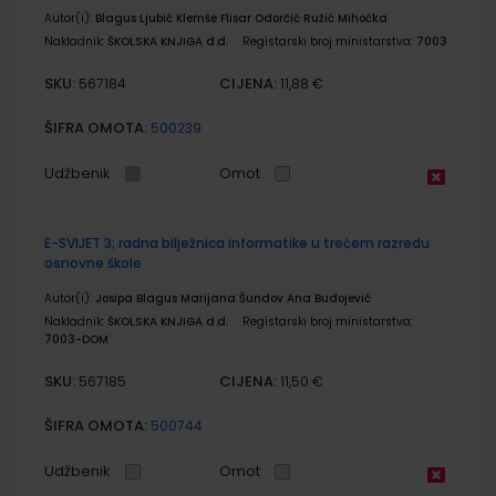
Autor(i):
Blagus Ljubić Klemše Flisar Odorčić Ružić Mihočka
Nakladnik:
ŠKOLSKA KNJIGA d.d.
Registarski broj ministarstva:
7003
SKU:
CIJENA:
567184
11,88 €
ŠIFRA OMOTA:
500239
Udžbenik
Omot
E-SVIJET 3; radna bilježnica informatike u trećem razredu
osnovne škole
Autor(i):
Josipa Blagus Marijana Šundov Ana Budojević
Nakladnik:
ŠKOLSKA KNJIGA d.d.
Registarski broj ministarstva:
7003-DOM
SKU:
CIJENA:
567185
11,50 €
ŠIFRA OMOTA:
500744
Udžbenik
Omot