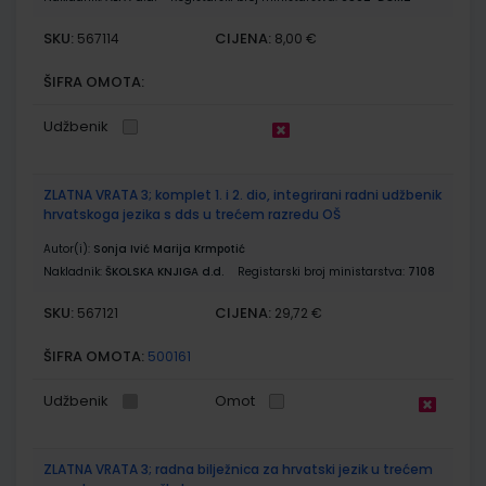
SKU:
CIJENA:
567114
8,00 €
ŠIFRA OMOTA:
Udžbenik
ZLATNA VRATA 3; komplet 1. i 2. dio, integrirani radni udžbenik
hrvatskoga jezika s dds u trećem razredu OŠ
Autor(i):
Sonja Ivić Marija Krmpotić
Nakladnik:
ŠKOLSKA KNJIGA d.d.
Registarski broj ministarstva:
7108
SKU:
CIJENA:
567121
29,72 €
ŠIFRA OMOTA:
500161
Udžbenik
Omot
ZLATNA VRATA 3; radna bilježnica za hrvatski jezik u trećem