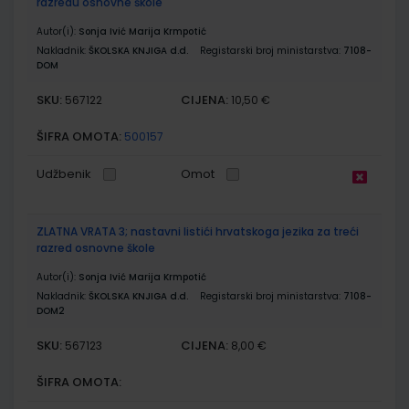
razredu osnovne škole
Autor(i):
Sonja Ivić Marija Krmpotić
Nakladnik:
ŠKOLSKA KNJIGA d.d.
Registarski broj ministarstva:
7108-
DOM
SKU:
CIJENA:
567122
10,50 €
ŠIFRA OMOTA:
500157
Udžbenik
Omot
ZLATNA VRATA 3; nastavni listići hrvatskoga jezika za treći
razred osnovne škole
Autor(i):
Sonja Ivić Marija Krmpotić
Nakladnik:
ŠKOLSKA KNJIGA d.d.
Registarski broj ministarstva:
7108-
DOM2
SKU:
CIJENA:
567123
8,00 €
ŠIFRA OMOTA: