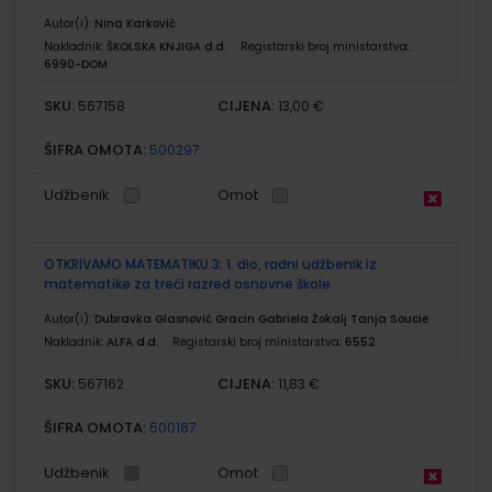
Autor(i):
Nina Karković
Nakladnik:
ŠKOLSKA KNJIGA d.d.
Registarski broj ministarstva:
6990-DOM
SKU:
CIJENA:
567158
13,00 €
ŠIFRA OMOTA:
500297
Udžbenik
Omot
OTKRIVAMO MATEMATIKU 3; 1. dio, radni udžbenik iz
matematike za treći razred osnovne škole
Autor(i):
Dubravka Glasnović Gracin Gabriela Žokalj Tanja Soucie
Nakladnik:
ALFA d.d.
Registarski broj ministarstva:
6552
SKU:
CIJENA:
567162
11,83 €
ŠIFRA OMOTA:
500167
Udžbenik
Omot