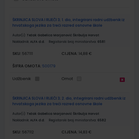
Grupirani
ŠKRINJICA SLOVA I RIJEČI 3; 1. dio, integrirani radni udžbenik iz
proizvodi
hrvatskoga jezika za treći razred osnovne škole
Autor(i):
Težak Gabelica Marjanović Škribulja Horvat
Nakladnik:
ALFA d.d.
Registarski broj ministarstva:
6581
SKU:
CIJENA:
567111
14,88 €
ŠIFRA OMOTA:
500179
Udžbenik
Omot
ŠKRINJICA SLOVA I RIJEČI 3; 2. dio, integrirani radni udžbenik iz
hrvatskoga jezika za treći razred osnovne škole
Autor(i):
Težak Gabelica Marjanović Škribulja Horvat
Nakladnik:
ALFA d.d.
Registarski broj ministarstva:
6582
SKU:
CIJENA:
567112
14,83 €