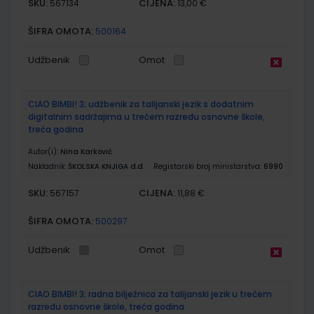
SKU:
CIJENA:
567134
13,00 €
ŠIFRA OMOTA:
500164
Udžbenik
Omot
CIAO BIMBI! 3; udžbenik za talijanski jezik s dodatnim
digitalnim sadržajima u trećem razredu osnovne škole,
treća godina
Autor(i):
Nina Karković
Nakladnik:
ŠKOLSKA KNJIGA d.d.
Registarski broj ministarstva:
6990
SKU:
CIJENA:
567157
11,88 €
ŠIFRA OMOTA:
500297
Udžbenik
Omot
CIAO BIMBI! 3; radna bilježnica za talijanski jezik u trećem
razredu osnovne škole, treća godina