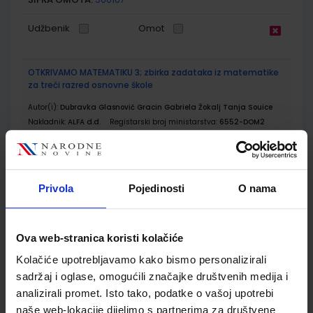
Udžbenik
Omot
OTKRIVAMO MATEMATIKU 3; zbirka zadataka iz matematike
za treći razred osnovne škole
Autor(i):
Dubravka Glasnović Gracin Gabriela Žokalj Tanja Souice
Nakladnik:
ALFA d.d.
Registarski broj ministarstva:
6552-DOM2
SKU:
CIJENA:
567164
9,50 €
ŠIFRA OMOTA:
500167
Privola
Pojedinosti
O nama
Udžbenik
Omot
Ova web-stranica koristi kolačiće
OTKRIVAMO MATEMATIKU 3; listići za dodatnu nastavu iz
Kolačiće upotrebljavamo kako bismo personalizirali
matematike za treći razred osnovne škole
sadržaj i oglase, omogućili značajke društvenih medija i
Autor(i):
Dubravka Glasnović Gracin Gabriela Žokalj Tanja Soucie
analizirali promet. Isto tako, podatke o vašoj upotrebi
Nakladnik:
ALFA d.d.
Registarski broj ministarstva:
6553-DOM2
naše web-lokacije dijelimo s partnerima za društvene