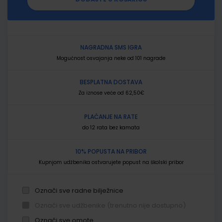
NAGRADNA SMS IGRA
Mogućnost osvajanja neke od 101 nagrade
BESPLATNA DOSTAVA
Za iznose veće od 62,50€
PLAĆANJE NA RATE
do 12 rata bez kamata
10% POPUSTA NA PRIBOR
Kupnjom udžbenika ostvarujete popust na školski pribor
Označi sve radne bilježnice
Označi sve udžbenike (trenutno nije dostupno)
Označi sve omote