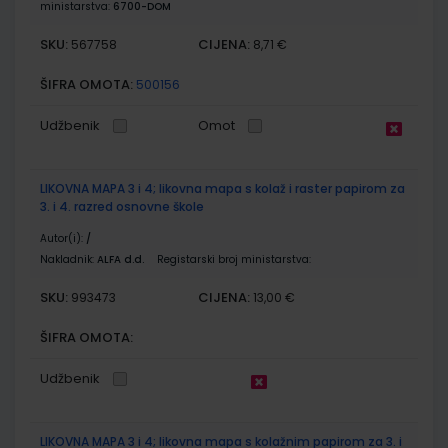
ministarstva:
6700-DOM
SKU:
CIJENA:
567758
8,71 €
ŠIFRA OMOTA:
500156
Udžbenik
Omot
LIKOVNA MAPA 3 i 4; likovna mapa s kolaž i raster papirom za
3. i 4. razred osnovne škole
Autor(i):
/
Nakladnik:
ALFA d.d.
Registarski broj ministarstva:
SKU:
CIJENA:
993473
13,00 €
ŠIFRA OMOTA:
Udžbenik
LIKOVNA MAPA 3 i 4; likovna mapa s kolažnim papirom za 3. i