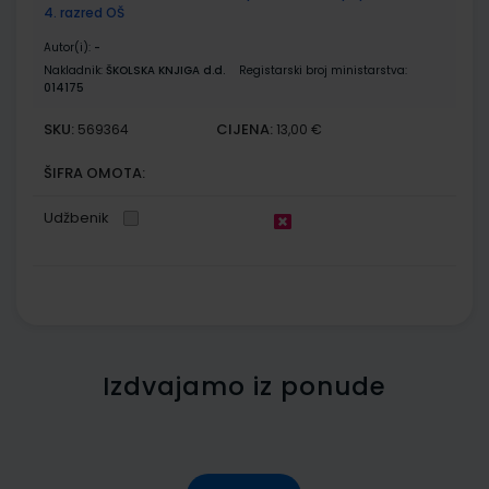
4. razred OŠ
Autor(i):
-
Nakladnik:
ŠKOLSKA KNJIGA d.d.
Registarski broj ministarstva:
014175
SKU:
CIJENA:
569364
13,00 €
ŠIFRA OMOTA:
Udžbenik
Izdvajamo iz ponude