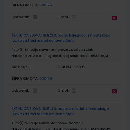
ŠIFRA OMOTA:
500179
Udžbenik
Omot
ŠKRINJICA SLOVA I RIJEČI 3; radna bilježnica iz hrvatskoga
jezika za treći razred osnovne škole
Autor(i):
Škribulja Horvat Marjanović Gabelica Težak
Nakladnik:
ALFA d.d.
Registarski broj ministarstva:
6582-DOM
SKU:
CIJENA:
567113
9,50 €
ŠIFRA OMOTA:
500179
Udžbenik
Omot
ŠKRINJICA SLOVA I RIJEČI 3; nastavni listići iz hrvatskoga
jezika za treći razred osnovne škole
Autor(i):
Škribulja Horvat Marjanović Gabelica
Nakladnik:
ALFA d.d.
Registarski broj ministarstva:
6582-DOM2