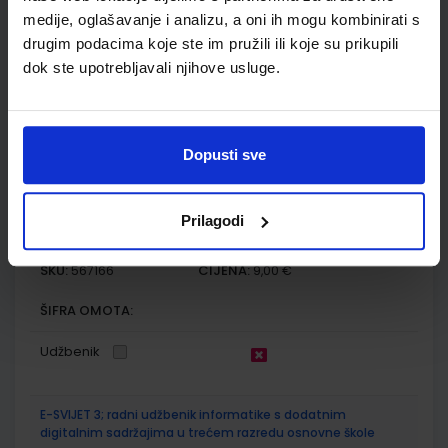
SKU:
CIJENA:
567165
9,00 €
medije, oglašavanje i analizu, a oni ih mogu kombinirati s
drugim podacima koje ste im pružili ili koje su prikupili
ŠIFRA OMOTA:
dok ste upotrebljavali njihove usluge.
Udžbenik
Dopusti sve
OTKRIVAMO MATEMATIKU 3; listići za integriranu nastavu iz
matematike za treći razred osnovne škole
Autor(i):
Gabriela Žokalj Dubravka Glasnović Gracin Tanja Soucie
Prilagodi
Nakladnik:
ALFA d.d.
Registarski broj ministarstva:
6553-DOM3
SKU:
CIJENA:
567166
9,00 €
ŠIFRA OMOTA:
Udžbenik
E-SVIJET 3; radni udžbenik informatike s dodatnim
digitalnim sadržajima u trećem razredu osnovne škole