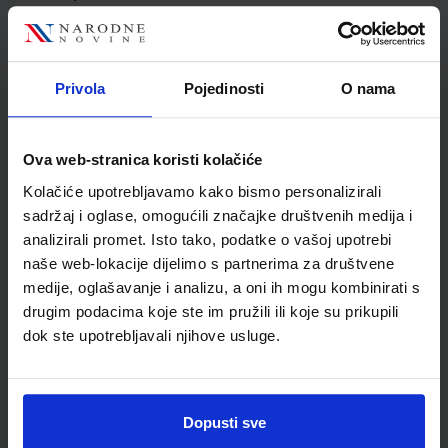
Jedinična mjera
kom
Nakladnik
ALKA SCRIPT d.o.o.
Autor
Vjekoslav Brkić
Privola
Pojedinosti
O nama
Školski razred
10 1.RAZRED SŠ
Vrsta školske knjige
UDŽBENIK
Vrsta škole
3 STRUKOVNA
Ova web-stranica koristi kolačiće
Nastavni predmet
STRUKOVNE ŠKOLE
Kolačiće upotrebljavamo kako bismo personalizirali
Reg br min
8130
sadržaj i oglase, omogućili značajke društvenih medija i
analizirali promet. Isto tako, podatke o vašoj upotrebi
naše web-lokacije dijelimo s partnerima za društvene
medije, oglašavanje i analizu, a oni ih mogu kombinirati s
drugim podacima koje ste im pružili ili koje su prikupili
dok ste upotrebljavali njihove usluge.
Dopusti sve