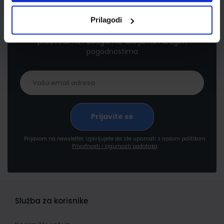
Newsletter prijava
Prilagodi
Prijavite se kako bi primali informacije o novim
proizvodima i uslugama, akcijama i drugim
pogodnostima
Prijavom na newsletter izjavljujete da ste upoznati s našom politikom
Privatnosti i sigurnosti podataka
Služba za korisnike