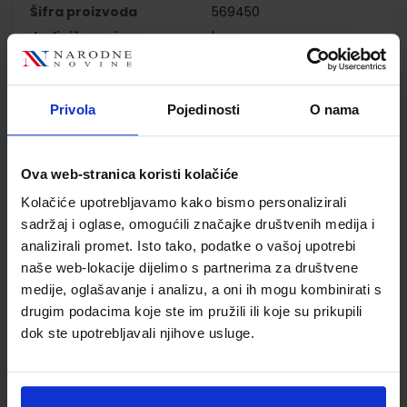
Šifra proizvoda
569450
Jedinična mjera
kom
Nakladnik
ŠKOLSKA KNJIGA d.d.
Autor
Sonja Ivić Marija Krmpotić
Jelena Utješinović
Privola
Pojedinosti
O nama
Gordana Miota Plešnik
Školski razred
02 2.RAZRED OŠ
Vrsta školske knjige
UDŽBENIK
Ova web-stranica koristi kolačiće
Vrsta škole
1 OSNOVNA
Kolačiće upotrebljavamo kako bismo personalizirali
Nastavni predmet
HRVATSKI JEZIK PP
sadržaj i oglase, omogućili značajke društvenih medija i
Reg br min
7674
analizirali promet. Isto tako, podatke o vašoj upotrebi
naše web-lokacije dijelimo s partnerima za društvene
medije, oglašavanje i analizu, a oni ih mogu kombinirati s
drugim podacima koje ste im pružili ili koje su prikupili
dok ste upotrebljavali njihove usluge.