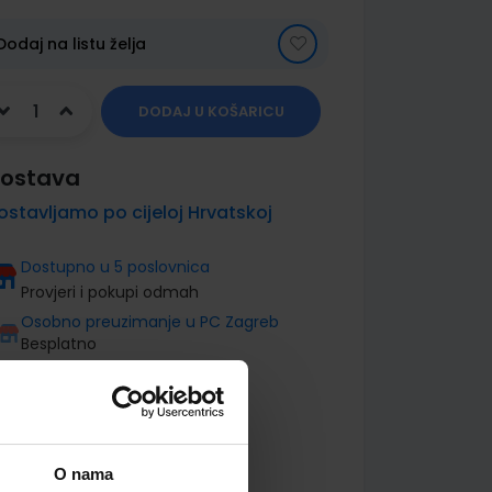
Dodaj na listu želja
DODAJ U KOŠARICU
ostava
ostavljamo po cijeloj Hrvatskoj
Dostupno u 5 poslovnica
Provjeri i pokupi odmah
Osobno preuzimanje u PC Zagreb
Besplatno
O nama