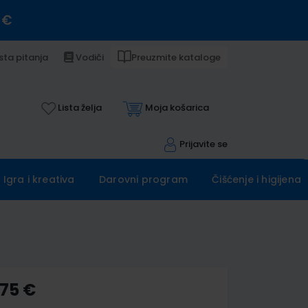
 €
sta pitanja
Vodiči
Preuzmite kataloge
Lista želja
Moja košarica
Prijavite se
Igra i kreativa
Darovni program
Čišćenje i higijena
,75 €