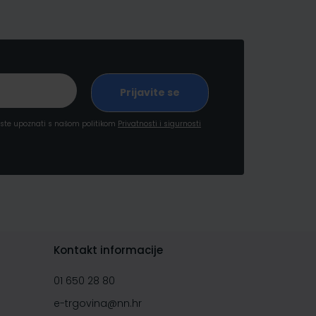
a ste upoznati s našom politikom
Privatnosti i sigurnosti
Kontakt informacije
01 650 28 80
e-trgovina@nn.hr