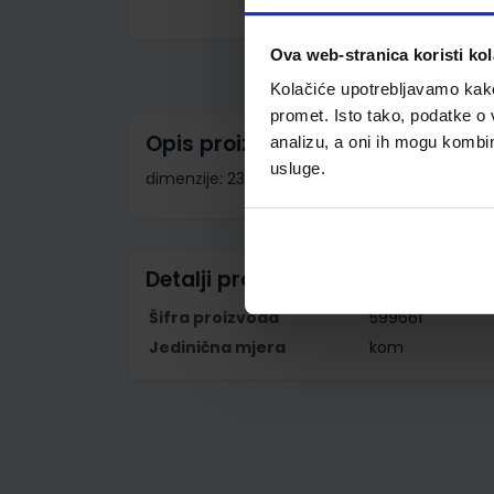
Skip
to
Ova web-stranica koristi kol
the
beginning
Kolačiće upotrebljavamo kako 
of
the
promet. Isto tako, podatke o 
images
Opis proizvoda
analizu, a oni ih mogu kombini
gallery
usluge.
dimenzije: 23x3,5x4 cm 1 zip; prazna
Detalji proizvoda
Šifra proizvoda
599661
Jedinična mjera
kom