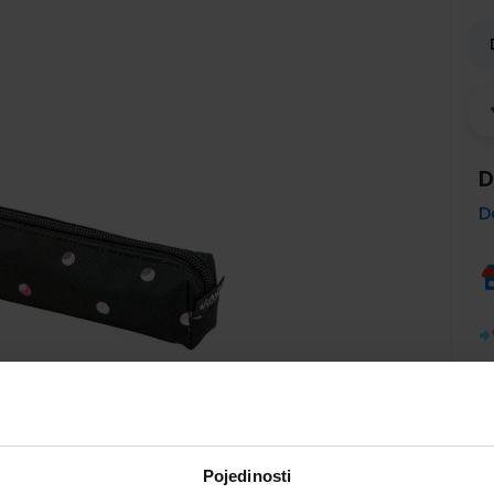
D
D
Pojedinosti