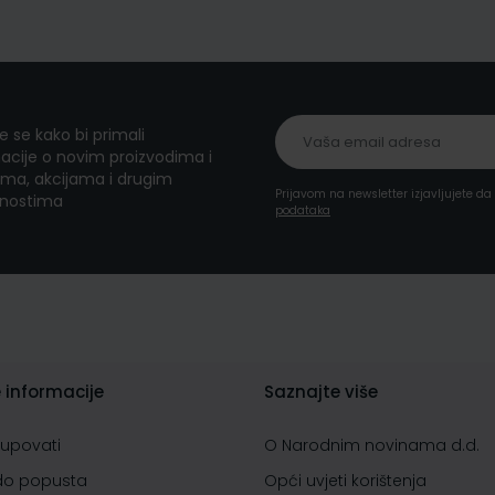
te se kako bi primali
acije o novim proizvodima i
ma, akcijama i drugim
Prijavom na newsletter izjavljujete d
nostima
podataka
 informacije
Saznajte više
kupovati
O Narodnim novinama d.d.
do popusta
Opći uvjeti korištenja