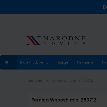
B
Školski udžbenici
Knjige
Tiskanice
Šk
Naslovna
Pernica Whoosh mini 250712
Pernica Whoosh mini 250712