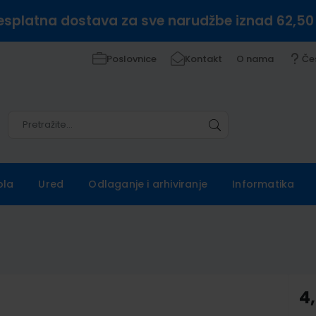
esplatna dostava za sve narudžbe iznad 62,50
Poslovnice
Kontakt
O nama
Če
Pretražite
Pretražite
ola
Ured
Odlaganje i arhiviranje
Informatika
4