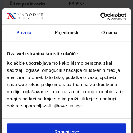
Šifra proizvoda
569857
Jedinična mjera
kom
Nakladnik
PROFIL KLETT d.o.o.
Autor
Svoboda Arnautov Basta
Privola
Pojedinosti
O nama
Škreblin Jelić Kolar
Školski razred
03 3.RAZRED OŠ
Vrsta školske knjige
UDŽBENIK
Ova web-stranica koristi kolačiće
Vrsta škole
1 OSNOVNA
Kolačiće upotrebljavamo kako bismo personalizirali
Nastavni predmet
PRIRODA I DRUŠT.PP
sadržaj i oglase, omogućili značajke društvenih medija i
Reg br min
7954
analizirali promet. Isto tako, podatke o vašoj upotrebi
naše web-lokacije dijelimo s partnerima za društvene
medije, oglašavanje i analizu, a oni ih mogu kombinirati s
drugim podacima koje ste im pružili ili koje su prikupili
dok ste upotrebljavali njihove usluge.
Dopusti sve