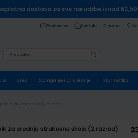
esplatna dostava za sve narudžbe iznad 62,50
Poslovnice
Kontakt
O nama
Če
Pretražite
Pretražite
ola
Ured
Odlaganje i arhiviranje
Informatika
dnje strukovne škole (2.razred)
za srednje strukovne škole (2.razred)
2