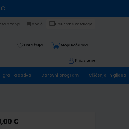
 €
sta pitanja
Vodiči
Preuzmite kataloge
Lista želja
Moja košarica
Prijavite se
Igra i kreativa
Darovni program
Čišćenje i higijena
3,00 €