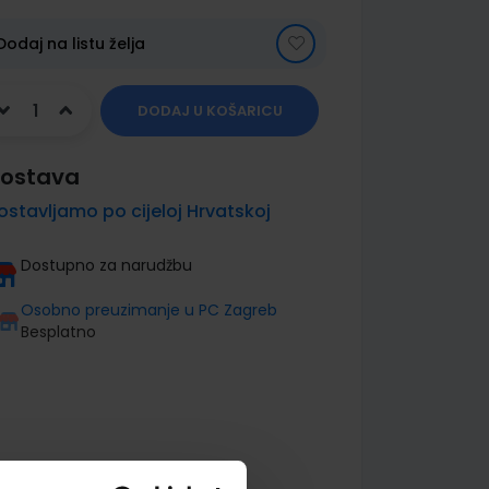
Dodaj na listu želja
DODAJ U KOŠARICU
ostava
ostavljamo po cijeloj Hrvatskoj
Dostupno za narudžbu
Osobno preuzimanje u PC Zagreb
Besplatno