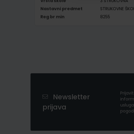
Vrsta škole
3 STRUKOVNA
Nastavni predmet
STRUKOVNE ŠKO
Reg br min
8255
Prijavi
Newsletter
inform
usluga
prijava
pogod