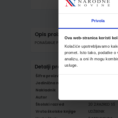
Skip
to
the
beginning
Privola
of
the
images
Opis proizvoda
gallery
Ova web-stranica koristi kol
PONAŠANJE POTROŠAČA; udžbenik za srednje s
Kolačiće upotrebljavamo kako 
promet. Isto tako, podatke o 
analizu, a oni ih mogu kombini
usluge.
Detalji proizvoda
Šifra proizvoda
596326
Jedinična mjera
kom
Nakladnik
ŠKOLSKA KNJIGA 
Autor
Katarina Miličev
Školski razred
20 2.RAZRED SŠ
Vrsta školske knjige
UDŽBENIK