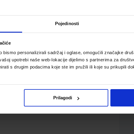
Pojedinosti
ačiće
trukovne škole (2.razred)
bismo personalizirali sadržaj i oglase, omogućili značajke društv
vašoj upotrebi naše web-lokacije dijelimo s partnerima za društv
rati s drugim podacima koje ste im pružili ili koje su prikupili do
Prilagodi
d.d.
ić Tin Nemčić