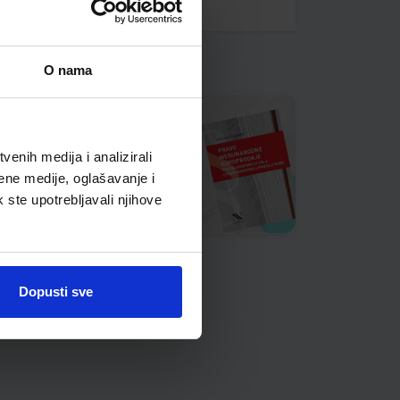
O nama
enih medija i analizirali
ene medije, oglašavanje i
k ste upotrebljavali njihove
Dopusti sve