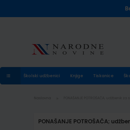
B
Školski udžbenici
Knjige
Tiskanice
Šk
Naslovna
PONAŠANJE POTROŠAČA; udžbenik za sre
PONAŠANJE POTROŠAČA; udžbenik 