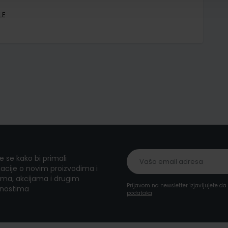
LE
te se kako bi primali
acije o novim proizvodima i
ma, akcijama i drugim
Prijavom na newsletter izjavljujete d
nostima
podataka