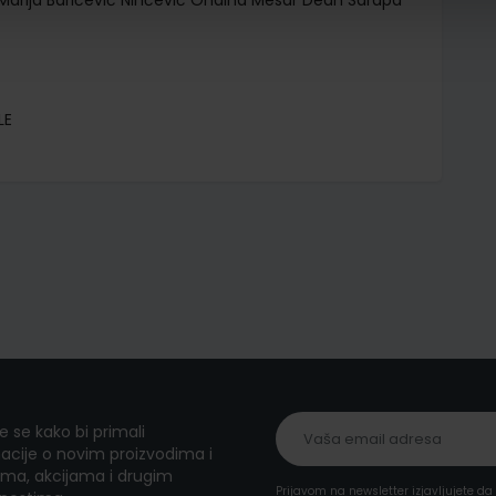
Marija Baričević Ninčević Ondina Mesar Dean Sarapa
LE
te se kako bi primali
acije o novim proizvodima i
ma, akcijama i drugim
Prijavom na newsletter izjavljujete d