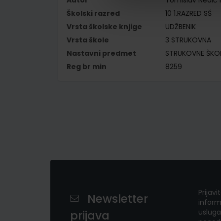
Autor
Tomislav Nedić 
Školski razred
10 1.RAZRED SŠ
Vrsta školske knjige
UDŽBENIK
Vrsta škole
3 STRUKOVNA
Nastavni predmet
STRUKOVNE ŠKO
Reg br min
8259
Prijavi
Newsletter
inform
usluga
prijava