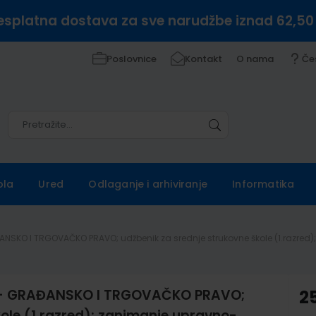
esplatna dostava za sve narudžbe iznad 62,50
Poslovnice
Kontakt
O nama
Če
Pretražite
Pretražite
ola
Ured
Odlaganje i arhiviranje
Informatika
KO I TRGOVAČKO PRAVO; udžbenik za srednje strukovne škole (1.razred);
- GRAĐANSKO I TRGOVAČKO PRAVO;
2
kole (1.razred); zanimanje upravno-