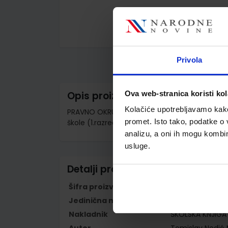
Skip
to
the
Privola
beginning
of
the
images
Ova web-stranica koristi kol
Opis proizvoda
gallery
Kolačiće upotrebljavamo kako 
PRAVNO OKRUŽJE POSLOVANJA - GRAĐANSKO I 
promet. Isto tako, podatke o 
škole (1.razred); zanimanje upravno-poslovni
analizu, a oni ih mogu kombini
usluge.
Detalji proizvoda
Šifra proizvoda
596290
Jedinična mjera
kom
Nakladnik
ŠKOLSKA KNJIGA 