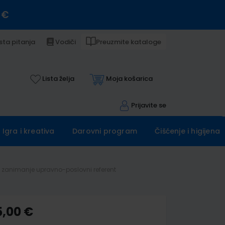
 €
sta pitanja
Vodiči
Preuzmite kataloge
Lista želja
Moja košarica
Prijavite se
Igra i kreativa
Darovni program
Čišćenje i higijena
 zanimanje upravno-poslovni referent
5,00 €