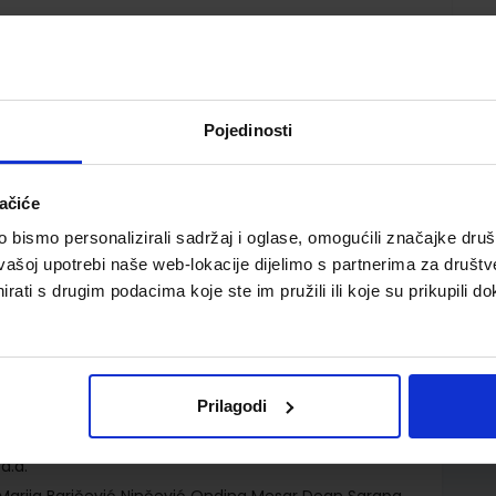
Pojedinosti
ačiće
bismo personalizirali sadržaj i oglase, omogućili značajke društv
TRGOVAČKO PRAVO; udžbenik za srednje strukovne
vašoj upotrebi naše web-lokacije dijelimo s partnerima za društv
 referent
rati s drugim podacima koje ste im pružili ili koje su prikupili do
Prilagodi
d.d.