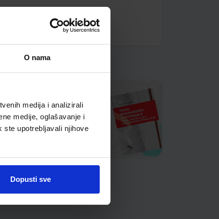
O nama
enih medija i analizirali
ene medije, oglašavanje i
k ste upotrebljavali njihove
Dopusti sve