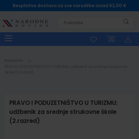
Besplatna dostava za sve narudžbe iznad 62,50 €
Pretra
Naslovna
PRAVO I PODUZETNIŠTVO U TURIZMU; udžbenik za srednje strukovne
škole (2.razred)
PRAVO I PODUZETNIŠTVO U TURIZMU;
udžbenik za srednje strukovne škole
(2.razred)