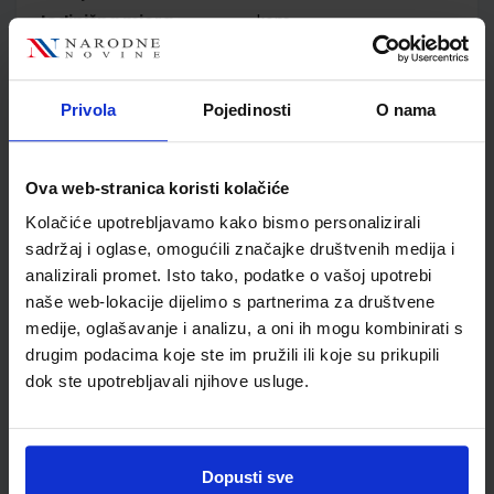
Jedinična mjera
kom
Nakladnik
ŠKOLSKA KNJIGA d.d.
Autor
Katarina Miličević Tin
Nemčić
Privola
Pojedinosti
O nama
Školski razred
20 2.RAZRED SŠ
Vrsta školske knjige
UDŽBENIK
Ova web-stranica koristi kolačiće
Vrsta škole
3 STRUKOVNA
Nastavni predmet
STRUKOVNE ŠKOLE
Kolačiće upotrebljavamo kako bismo personalizirali
sadržaj i oglase, omogućili značajke društvenih medija i
Reg br min
8260
analizirali promet. Isto tako, podatke o vašoj upotrebi
naše web-lokacije dijelimo s partnerima za društvene
medije, oglašavanje i analizu, a oni ih mogu kombinirati s
drugim podacima koje ste im pružili ili koje su prikupili
dok ste upotrebljavali njihove usluge.
Dopusti sve