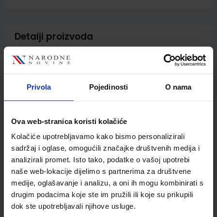
Detalji proizvoda
Šifra proizvoda
569409
Jedinična mjera
kom
Nakladnik
ALFA d.d.
Privola
Pojedinosti
O nama
Autor
Nikola Štambak Tomislav
Šarlija Dragana Mamić
Gordana Kralj dr. sc. Mila
Ova web-stranica koristi kolačiće
Bulić
Školski razred
04 4.RAZRED OŠ
Kolačiće upotrebljavamo kako bismo personalizirali
sadržaj i oglase, omogućili značajke društvenih medija i
Vrsta školske knjige
UDŽBENIK
analizirali promet. Isto tako, podatke o vašoj upotrebi
Vrsta škole
1 OSNOVNA
naše web-lokacije dijelimo s partnerima za društvene
Nastavni predmet
PRIRODA I DRUŠT.PP
medije, oglašavanje i analizu, a oni ih mogu kombinirati s
Reg br min
7287
drugim podacima koje ste im pružili ili koje su prikupili
dok ste upotrebljavali njihove usluge.