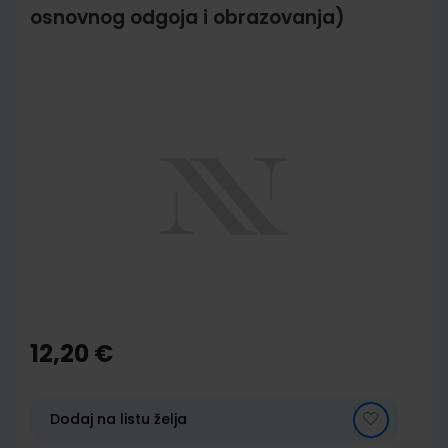
osnovnog odgoja i obrazovanja)
Skip
to
the
end
of
the
images
gallery
Skip
to
the
12,20 €
beginning
of
the
images
Dodaj na listu želja
gallery