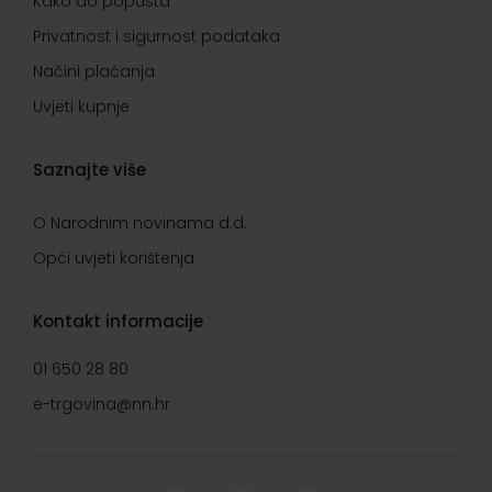
Kako do popusta
Privatnost i sigurnost podataka
Načini plaćanja
Uvjeti kupnje
Saznajte više
O Narodnim novinama d.d.
Opći uvjeti korištenja
Kontakt informacije
01 650 28 80
e-trgovina@nn.hr