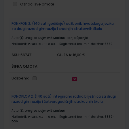
Označi sve omote
Grupirani
FON-FON 2; (140 sati godišnje) udžbenik hrvatskoga jezika
proizvodi
za drugi razred gimnazije i srednjih strukovnih škola
Autor(i):
Dragica Dujmović Markusi Tanja Španjić
Nakladnik:
PROFIL KLETT d.o.o.
Registarski broj ministarstva:
6839
SKU:
CIJENA:
567471
16,00 €
ŠIFRA OMOTA:
Udžbenik
FONOPLOV 2; (140 sati) integrirana radna bilježnica za drugi
razred gimnazije i četverogodišnjih strukovnih škola
Autor(i):
Dragica Dujmović Markusi
Nakladnik:
PROFIL KLETT d.o.o.
Registarski broj ministarstva:
6839-
DOM