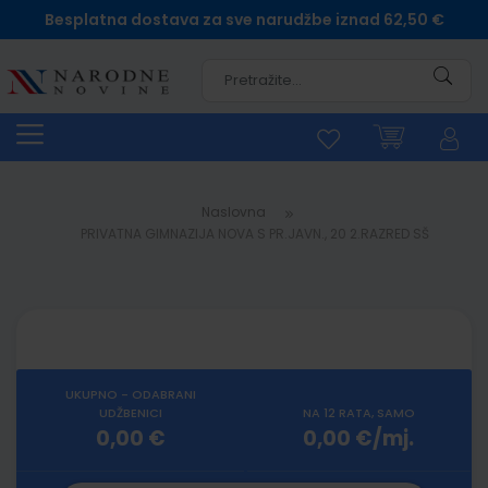
Besplatna dostava za sve narudžbe iznad 62,50 €
Pretra
Naslovna
PRIVATNA GIMNAZIJA NOVA S PR.JAVN., 20 2.RAZRED SŠ
UKUPNO - ODABRANI
UDŽBENICI
NA 12 RATA, SAMO
0,00 €
0,00 €/mj.