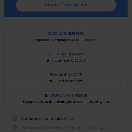
DODAJTE U KOŠARICU
NAGRADNA SMS IGRA
Mogućnost osvajanja neke od 101 nagrade
BESPLATNA DOSTAVA
Za iznose veće od 62,50€
PLAĆANJE NA RATE
do 12 rata bez kamata
10% POPUSTA NA PRIBOR
Kupnjom udžbenika ostvarujete popust na školski pribor
Označi sve radne bilježnice
Označi sve udžbenike (trenutno nije dostupno)