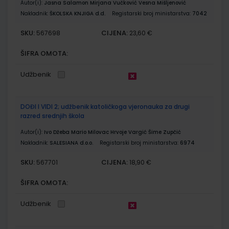
Autor(i):
Jasna Salamon Mirjana Vučković Vesna Mišljenović
Nakladnik:
ŠKOLSKA KNJIGA d.d.
Registarski broj ministarstva:
7042
SKU:
CIJENA:
567698
23,60 €
ŠIFRA OMOTA:
Udžbenik
DOĐI I VIDI 2; udžbenik katoličkoga vjeronauka za drugi
razred srednjih škola
Autor(i):
Ivo Džeba Mario Milovac Hrvoje Vargić Šime Zupčić
Nakladnik:
SALESIANA d.o.o.
Registarski broj ministarstva:
6974
SKU:
CIJENA:
567701
18,90 €
ŠIFRA OMOTA:
Udžbenik