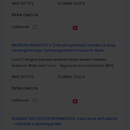
SKU:
CIJENA:
567472
12,00 €
ŠIFRA OMOTA:
Udžbenik
KNJIŽEVNI VREMEPLOV 2; (140 sati godišnje) čitanka za drugi
razred gimnazije i četverogodišnjih strukovnih škola
Autor(i):
Dragica Dujmović Markusi Sandra Rossetti-Bazdan
Nakladnik:
PROFIL KLETT d.o.o.
Registarski broj ministarstva:
6872
SKU:
CIJENA:
567473
21,00 €
ŠIFRA OMOTA:
Udžbenik
HEADWAY 5th EDITION INTERMEDIATE; Class book with eBook
- udžbenik engleskog jezika