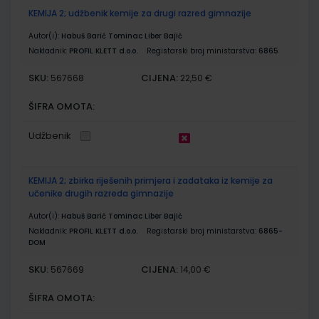
KEMIJA 2; udžbenik kemije za drugi razred gimnazije
Autor(i):
Habuš Barić Tominac Liber Bajić
Nakladnik:
PROFIL KLETT d.o.o.
Registarski broj ministarstva:
6865
SKU:
CIJENA:
567668
22,50 €
ŠIFRA OMOTA:
Udžbenik
KEMIJA 2; zbirka riješenih primjera i zadataka iz kemije za
učenike drugih razreda gimnazije
Autor(i):
Habuš Barić Tominac Liber Bajić
Nakladnik:
PROFIL KLETT d.o.o.
Registarski broj ministarstva:
6865-
DOM
SKU:
CIJENA:
567669
14,00 €
ŠIFRA OMOTA: