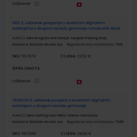
Udžbenik
GEO 2; udžbenik geografije s dodatnim digitalnim
sadržajima u drugom razredu gimnazija i strukovnih škola
Autor(i):
Hermenegildo Gall Danijel Jukopila Predrag Kralj
Nakladnik:
ŠKOLSKA KNJIGA d.d.
Registarski broj ministarstva:
7019
SKU:
CIJENA:
567679
22,50 €
ŠIFRA OMOTA:
Udžbenik
TRAGOVI 2; udžbenik povijesti s dodatnim digitalnim
sadržajem u drugom razredu gimnazije
Autor(i):
Denis Detling Ivan Peklić Zdenko Samaržija
Nakladnik:
ŠKOLSKA KNJIGA d.d.
Registarski broj ministarstva:
7099
SKU:
CIJENA:
567686
24,50 €