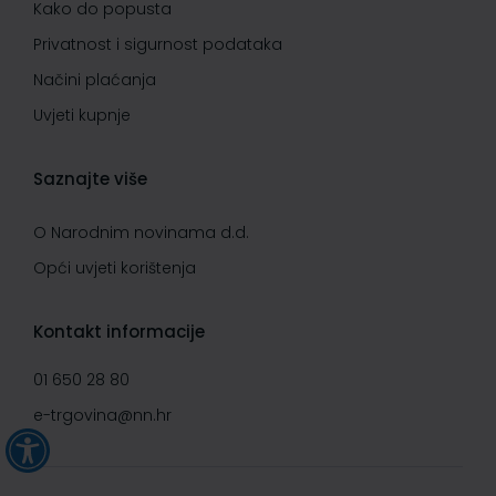
Kako do popusta
Privatnost i sigurnost podataka
Načini plaćanja
Uvjeti kupnje
Saznajte više
O Narodnim novinama d.d.
Opći uvjeti korištenja
Kontakt informacije
01 650 28 80
e-trgovina@nn.hr