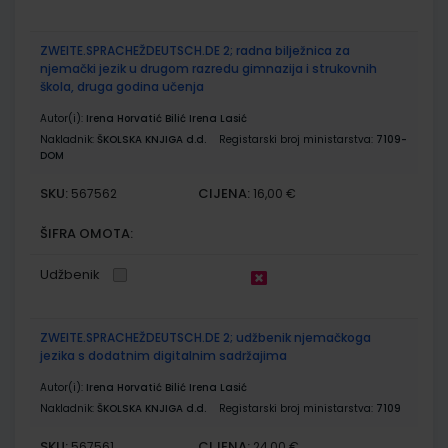
ZWEITE.SPRACHEŽDEUTSCH.DE 2; radna bilježnica za
njemački jezik u drugom razredu gimnazija i strukovnih
škola, druga godina učenja
Autor(i):
Irena Horvatić Bilić Irena Lasić
Nakladnik:
ŠKOLSKA KNJIGA d.d.
Registarski broj ministarstva:
7109-
DOM
SKU:
CIJENA:
567562
16,00 €
ŠIFRA OMOTA:
Udžbenik
ZWEITE.SPRACHEŽDEUTSCH.DE 2; udžbenik njemačkoga
jezika s dodatnim digitalnim sadržajima
Autor(i):
Irena Horvatić Bilić Irena Lasić
Nakladnik:
ŠKOLSKA KNJIGA d.d.
Registarski broj ministarstva:
7109
SKU:
CIJENA:
567561
24,00 €