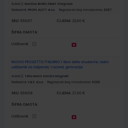
Autor(i):
Marilisa Birello Albert Vilagrasa
Nakladnik:
PROFIL KLETT d.o.o.
Registarski broj ministarstva:
6267
SKU:
CIJENA:
556317
23,00 €
ŠIFRA OMOTA:
Udžbenik
NUOVO PROGETTO ITALIANO 1; libro dello studente, radni
udžbenik za talijanski, 1 razred, gimnazija
Autor(i):
Tellis Marin Sandro Magnelli
Nakladnik:
V.B.Z. d.o.o.
Registarski broj ministarstva:
6265
SKU:
CIJENA:
556319
27,00 €
ŠIFRA OMOTA:
Udžbenik