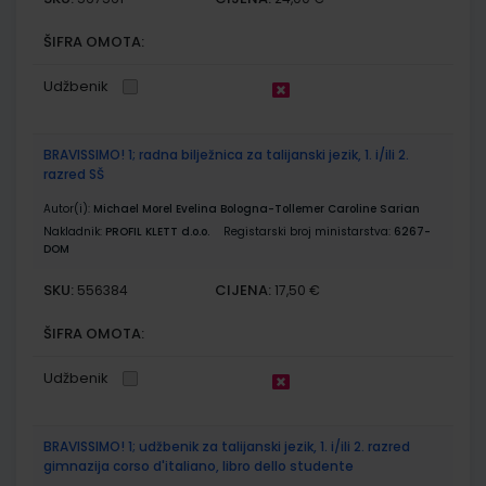
ŠIFRA OMOTA:
Udžbenik
BRAVISSIMO! 1; radna bilježnica za talijanski jezik, 1. i/ili 2.
razred SŠ
Autor(i):
Michael Morel Evelina Bologna-Tollemer Caroline Sarian
Nakladnik:
PROFIL KLETT d.o.o.
Registarski broj ministarstva:
6267-
DOM
SKU:
CIJENA:
556384
17,50 €
ŠIFRA OMOTA:
Udžbenik
BRAVISSIMO! 1; udžbenik za talijanski jezik, 1. i/ili 2. razred
gimnazija corso d'italiano, libro dello studente