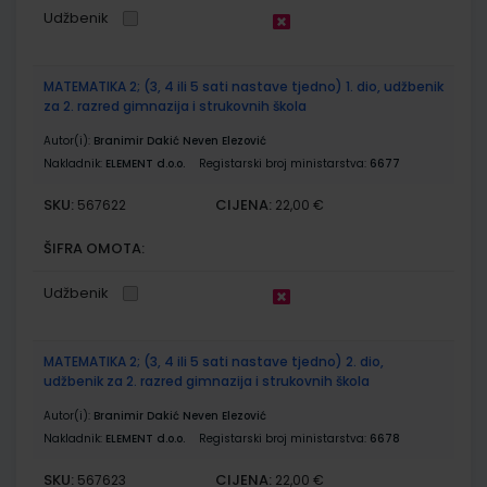
Udžbenik
MATEMATIKA 2; (3, 4 ili 5 sati nastave tjedno) 1. dio, udžbenik
za 2. razred gimnazija i strukovnih škola
Autor(i):
Branimir Dakić Neven Elezović
Nakladnik:
ELEMENT d.o.o.
Registarski broj ministarstva:
6677
SKU:
CIJENA:
567622
22,00 €
ŠIFRA OMOTA:
Udžbenik
MATEMATIKA 2; (3, 4 ili 5 sati nastave tjedno) 2. dio,
udžbenik za 2. razred gimnazija i strukovnih škola
Autor(i):
Branimir Dakić Neven Elezović
Nakladnik:
ELEMENT d.o.o.
Registarski broj ministarstva:
6678
SKU:
CIJENA:
567623
22,00 €