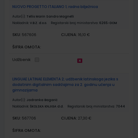
NUOVO PROGETTO ITALIANO 1; radna bilježnica
Autor(i):
Tellis Marin Sandro Magnelli
Nakladnik:
V.B.Z. d.o.o.
Registarski broj ministarstva:
6265-DOM
SKU:
CIJENA:
567606
16,10 €
ŠIFRA OMOTA:
Udžbenik
LINGUAE LATINAE ELEMENTA 2; udžbenik latinskoga jezika s
dodatnim digitalnim sadržajima za 2. godinu učenja u
gimnazijama
Autor(i):
Jadranka Bagarić
Nakladnik:
ŠKOLSKA KNJIGA d.d.
Registarski broj ministarstva:
7044
SKU:
CIJENA:
567706
27,30 €
ŠIFRA OMOTA: