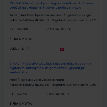
PSIHOLOGIJA; udžbenik psihologije s dodatnim digitalnim
sadržajima u drugom i trećem razredu gimnazija
Autor(i):
Ana Boban Lipić Ivana Jambrović Čugura Maja Kolega
Nakladnik:
ŠKOLSKA KNJIGA d.d.
Registarski broj ministarstva:
7076
SKU:
CIJENA:
567709
25,50 €
ŠIFRA OMOTA:
Udžbenik
ETIKA 2, TRAGOVIMA ČOVJEKA; udžbenik etike s dodatnim
digitalnim sadržajima u drugom razredu gimnazija i
srednjih škola
Autor(i):
Igor Lukić Marko Zec Zlata Paštar
Nakladnik:
ŠKOLSKA KNJIGA d.d.
Registarski broj ministarstva:
7005
SKU:
CIJENA:
567715
20,10 €
ŠIFRA OMOTA: