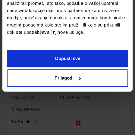
analizirali promet. Isto tako, podatke o vašoj upotrebi
Autor(i):
Lucić Skejo Heffer Sedlar Blažetić Bendelja Lukša
Nakladnik:
ŠKOLSKA KNJIGA d.d.
Registarski broj ministarstva:
6984
naše web-lokacije dijelimo s partnerima za društvene
medije, oglašavanje i analizu, a oni ih mogu kombinirati s
SKU:
CIJENA:
567648
22,20 €
drugim podacima koje ste im pružili ili koje su prikupili
dok ste upotrebljavali njihove usluge.
ŠIFRA OMOTA:
Udžbenik
Dopusti sve
FIZIKA 2; (2 ili 3 sata nastave tjedno), udžbenik za 2. razred
gimnazija
Prilagodi
Autor(i):
Dubravko Horvat Dario Hrupec
Nakladnik:
ELEMENT d.o.o.
Registarski broj ministarstva:
6668
SKU:
CIJENA:
567660
29,00 €
ŠIFRA OMOTA:
Udžbenik