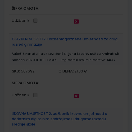
ŠIFRA OMOTA:
Udžbenik
GLAZBENI SUSRETI 2; udžbenik glazbene umjetnosti za drugi
razred gimnazije
Autor(i):
Nataša Perak Lovričević Ljiljana Ščedrov Ružica Ambruš-Kiš
Nakladnik:
PROFIL KLETT d.o.o.
Registarski broj ministarstva:
6847
SKU:
CIJENA:
567692
21,00 €
ŠIFRA OMOTA:
Udžbenik
LIKOVNA UMJETNOST 2; udžbenik likovne umjetnosti s
dodatnim digitalnim sadržajima u drugome razredu
srednje škole