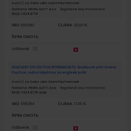
Autor(i):
Liz Soars John Soars Paul Hancock
Nakladnik:
PROFIL KLETT d.o.o.
Registarski broj ministarstva:
8025;7424;6178
SKU:
CIJENA:
556263
20,00 €
ŠIFRA OMOTA:
Udžbenik
HEADWAY 5th EDITION INTERMEDIATE; Workbook with Online
Practice, radna bilježnica za engleski jezik
Autor(i):
Liz Soars John Soars Paul Hancock
Nakladnik:
PROFIL KLETT d.o.o.
Registarski broj ministarstva:
8025;7424;6178-DOM
SKU:
CIJENA:
556264
17,00 €
ŠIFRA OMOTA:
Udžbenik