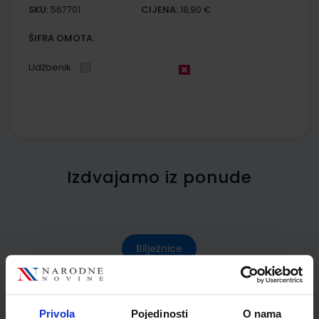
SKU:
CIJENA:
567701
18,90 €
ŠIFRA OMOTA:
Udžbenik
Izdvajamo iz ponude
Bilježnice
Pernice
Ruksaci
Privola
Pojedinosti
O nama