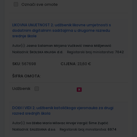
Označi sve omote
Grupirani
LIKOVNA UMJETNOST 2; udžbenik likovne umjetnosti s
proizvodi
dodatnim digitalnim sadržajima u drugome razredu
srednje škole
Autor(i):
Jasna Salamon Mirjana Vučković Vesna Mišljenović
Nakladnik:
ŠKOLSKA KNJIGA d.d.
Registarski broj ministarstva:
7042
SKU:
CIJENA:
567698
23,60 €
ŠIFRA OMOTA:
Udžbenik
DOĐI I VIDI 2; udžbenik katoličkoga vjeronauka za drugi
razred srednjih škola
Autor(i):
Ivo Džeba Mario Milovac Hrvoje Vargić Šime Zupčić
Nakladnik:
SALESIANA d.o.o.
Registarski broj ministarstva:
6974