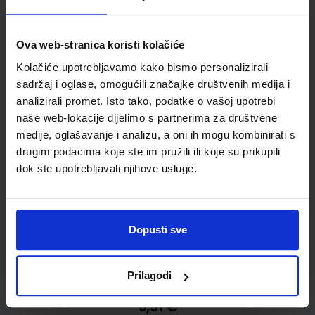
Torbe
Ova web-stranica koristi kolačiće
Kolačiće upotrebljavamo kako bismo personalizirali
BILJEŽNICA Ocean B5 crte, 64 lista, pvc
sadržaj i oglase, omogućili značajke društvenih medija i
korice, 150089
analizirali promet. Isto tako, podatke o vašoj upotrebi
naše web-lokacije dijelimo s partnerima za društvene
medije, oglašavanje i analizu, a oni ih mogu kombinirati s
drugim podacima koje ste im pružili ili koje su prikupili
dok ste upotrebljavali njihove usluge.
Dopusti sve
Prilagodi
3,31 €