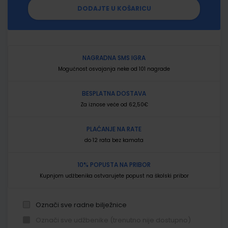
DODAJTE U KOŠARICU
NAGRADNA SMS IGRA
Mogućnost osvajanja neke od 101 nagrade
BESPLATNA DOSTAVA
Za iznose veće od 62,50€
PLAĆANJE NA RATE
do 12 rata bez kamata
10% POPUSTA NA PRIBOR
Kupnjom udžbenika ostvarujete popust na školski pribor
Označi sve radne bilježnice
Označi sve udžbenike (trenutno nije dostupno)