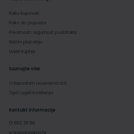
Kako kupovati
Kako do popusta
Privatnost i sigurnost podataka
Načini plaćanja
Uvjeti kupnje
Saznajte više
O Narodnim novinama d.d.
Opći uvjeti korištenja
Kontakt informacije
01 650 28 80
e-trgovina@nn.hr