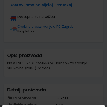
Dostavljamo po cijeloj Hrvatskoj
Dostupno za narudžbu
Osobno preuzimanje u PC Zagreb
Besplatno
Opis proizvoda
PROCESI OBRADE NAMIRNICA; udžbenik za srednje
strukovne škole; (1.razred)
Detalji proizvoda
Šifra proizvoda
596283
Jedinična mjera
kom