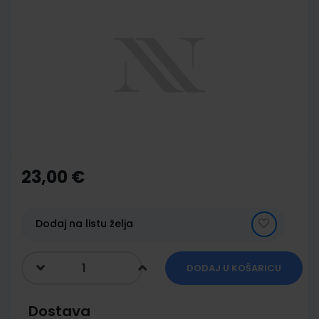
to
the
end
of
the
images
gallery
Skip
to
the
23,00 €
beginning
of
the
images
Dodaj na listu želja
gallery
DODAJ U KOŠARICU
Dostava