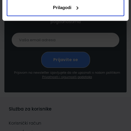
Prilagodi
Prijavite se kako bi primali informacije o novim
proizvodima i uslugama, akcijama i drugim
pogodnostima
Prijavom na newsletter izjavljujete da ste upoznati s našom politikom
Privatnosti i sigurnosti podataka
Služba za korisnike
Korisnički račun