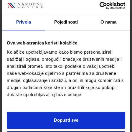
Nakladnik
ŠKOLSKA KNJIGA d.d.
Autor
Vedran Habel
Školski razred
10 1.RAZRED SŠ
Privola
Pojedinosti
O nama
Vrsta školske knjige
UDŽBENIK
Vrsta škole
3 STRUKOVNA
Ova web-stranica koristi kolačiće
Nastavni predmet
STRUKOVNE ŠKOLE
Kolačiće upotrebljavamo kako bismo personalizirali
Reg br min
8261
sadržaj i oglase, omogućili značajke društvenih medija i
analizirali promet. Isto tako, podatke o vašoj upotrebi
naše web-lokacije dijelimo s partnerima za društvene
medije, oglašavanje i analizu, a oni ih mogu kombinirati s
drugim podacima koje ste im pružili ili koje su prikupili
dok ste upotrebljavali njihove usluge.
Dopusti sve
Newsletter prijava