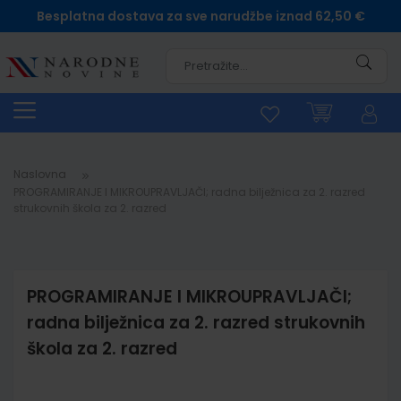
Besplatna dostava za sve narudžbe iznad 62,50 €
Pretra
Naslovna
PROGRAMIRANJE I MIKROUPRAVLJAČI; radna bilježnica za 2. razred
strukovnih škola za 2. razred
PROGRAMIRANJE I MIKROUPRAVLJAČI;
radna bilježnica za 2. razred strukovnih
škola za 2. razred