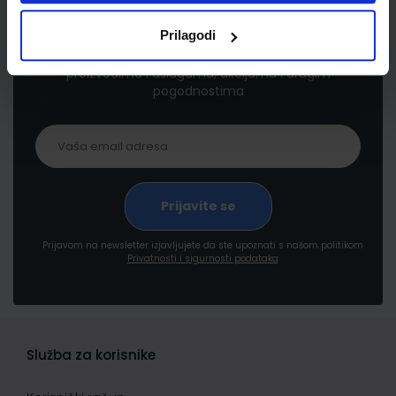
Newsletter prijava
Prilagodi
Prijavite se kako bi primali informacije o novim
proizvodima i uslugama, akcijama i drugim
pogodnostima
Prijavom na newsletter izjavljujete da ste upoznati s našom politikom
Privatnosti i sigurnosti podataka
Služba za korisnike