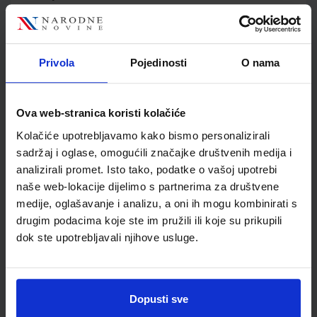
Jedinična mjera
kom
Nakladnik
ELEMENT d.o.o.
Autor
V. Zuppa Bakša E. Popović
Privola
Pojedinosti
O nama
Školski razred
20 2.RAZRED SŠ
Vrsta školske knjige
RADNA BILJEŽNICA
Vrsta škole
3 STRUKOVNA
Ova web-stranica koristi kolačiće
Nastavni predmet
STRUKOVNE ŠKOLE
Kolačiće upotrebljavamo kako bismo personalizirali
Reg br min
8152-DOM
sadržaj i oglase, omogućili značajke društvenih medija i
analizirali promet. Isto tako, podatke o vašoj upotrebi
naše web-lokacije dijelimo s partnerima za društvene
medije, oglašavanje i analizu, a oni ih mogu kombinirati s
drugim podacima koje ste im pružili ili koje su prikupili
dok ste upotrebljavali njihove usluge.
Dopusti sve