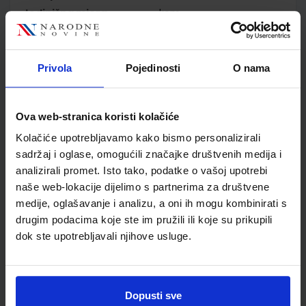
Jedinična mjera
kom
Nakladnik
ALFA d.d.
Autor
Ivan Brigović Željko
Holjevac Tomislav Šarlija
Privola
Pojedinosti
O nama
Školski razred
20 2.RAZRED SŠ
Vrsta školske knjige
UDŽBENIK
Ova web-stranica koristi kolačiće
Vrsta škole
3 STRUKOVNA
Nastavni predmet
POVIJEST
Kolačiće upotrebljavamo kako bismo personalizirali
sadržaj i oglase, omogućili značajke društvenih medija i
Reg br min
8117
analizirali promet. Isto tako, podatke o vašoj upotrebi
naše web-lokacije dijelimo s partnerima za društvene
medije, oglašavanje i analizu, a oni ih mogu kombinirati s
drugim podacima koje ste im pružili ili koje su prikupili
dok ste upotrebljavali njihove usluge.
Dopusti sve