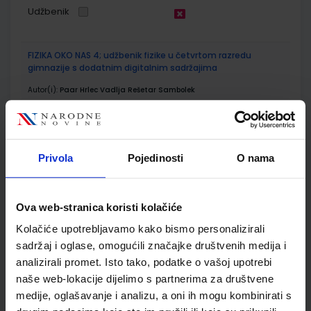
Udžbenik
FIZIKA OKO NAS 4; udžbenik fizike u četvrtom razredu
gimnazije s dodatnim digitalnim sadržajima
Autor(i):
Paar Hrlec Vadlja Rešetar Sambolek
Nakladnik:
ŠKOLSKA KNJIGA d.d.
Registarski broj ministarstva:
7621
SKU:
CIJENA:
569301
23,60 €
Privola
Pojedinosti
O nama
ŠIFRA OMOTA:
Udžbenik
Ova web-stranica koristi kolačiće
Kolačiće upotrebljavamo kako bismo personalizirali
FIZIKA OKO NAS 4; zbirka zadataka za četvrti razred
gimnazije
sadržaj i oglase, omogućili značajke društvenih medija i
analizirali promet. Isto tako, podatke o vašoj upotrebi
Autor(i):
Vladimir Paar Anica Hrlec Melita Sambolek Karmena
Vadlja Rešetar
naše web-lokacije dijelimo s partnerima za društvene
Nakladnik:
ŠKOLSKA KNJIGA d.d.
Registarski broj ministarstva:
7621-
medije, oglašavanje i analizu, a oni ih mogu kombinirati s
DOM