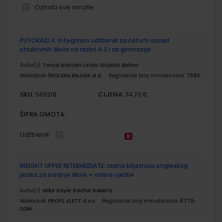
Označi sve omote
Grupirani
PUTOKAZI 4; integrirani udžbenik za četvrti razred
proizvodi
strukovnih škola na razini 4.2 i za gimnazije
Autor(i):
Tanja Marčan Linda Grubišić Belina
Nakladnik:
ŠKOLSKA KNJIGA d.d.
Registarski broj ministarstva:
7680
SKU:
CIJENA:
569218
34,70 €
ŠIFRA OMOTA:
Udžbenik
INSIGHT UPPER INTERMEDIATE; radna bilježnica engleskog
jezika za srednje škole + online vježbe
Autor(i):
Mike Sayer Rachel Roberts
Nakladnik:
PROFIL KLETT d.o.o.
Registarski broj ministarstva:
6779-
DOM