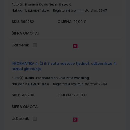
Autor(i):
Branimir Dakić Neven Elezović
Nakladnik:
ELEMENT d.o.o.
Registarski broj ministarstva:
7347
SKU:
CIJENA:
569282
22,00 €
ŠIFRA OMOTA:
Udžbenik
INFORMATIKA 4; (2 ili 3 sata nastave tjedno), udžbenik za 4.
razred gimnazija
Autor(i):
Budin Brođanac Markučič Perić Wendling
Nakladnik:
ELEMENT d.o.o.
Registarski broj ministarstva:
7343
SKU:
CIJENA:
569288
29,00 €
ŠIFRA OMOTA:
Udžbenik