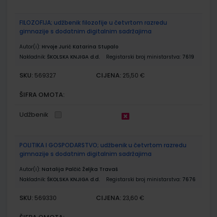
FILOZOFIJA; udžbenik filozofije u četvrtom razredu
gimnazije s dodatnim digitalnim sadržajima
Autor(i):
Hrvoje Jurić Katarina Stupalo
Nakladnik:
ŠKOLSKA KNJIGA d.d.
Registarski broj ministarstva:
7619
SKU:
CIJENA:
569327
25,50 €
ŠIFRA OMOTA:
Udžbenik
POLITIKA I GOSPODARSTVO; udžbenik u četvrtom razredu
gimnazije s dodatnim digitalnim sadržajima
Autor(i):
Natalija Palčić Željka Travaš
Nakladnik:
ŠKOLSKA KNJIGA d.d.
Registarski broj ministarstva:
7676
SKU:
CIJENA:
569330
23,60 €