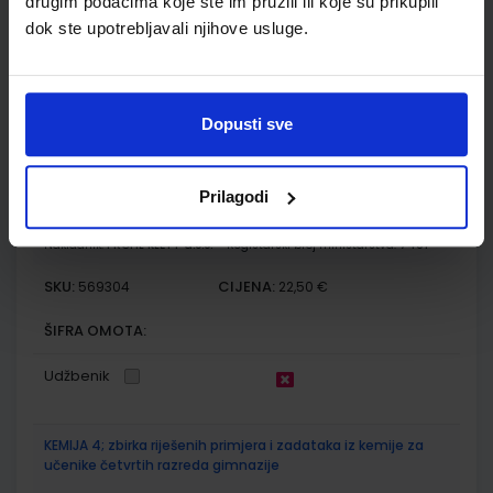
drugim podacima koje ste im pružili ili koje su prikupili
SKU:
CIJENA:
569511
17,20 €
dok ste upotrebljavali njihove usluge.
ŠIFRA OMOTA:
Udžbenik
Dopusti sve
KEMIJA 4; udžbenik kemije za četvrti razred gimnazije
Prilagodi
Autor(i):
Habuš Barić Tominac Dragobratović Liber Kučak Bajić
Nakladnik:
PROFIL KLETT d.o.o.
Registarski broj ministarstva:
7481
SKU:
CIJENA:
569304
22,50 €
ŠIFRA OMOTA:
Udžbenik
KEMIJA 4; zbirka riješenih primjera i zadataka iz kemije za
učenike četvrtih razreda gimnazije