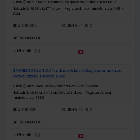
Autor(i):
Habuš Barić Tominac Dragobratović Liber Kučak Bajić
Nakladnik:
PROFIL KLETT d.o.o.
Registarski broj ministarstva:
7481-
DOM
SKU:
CIJENA:
569305
14,00 €
ŠIFRA OMOTA:
Udžbenik
GRADIMO BOLJI SVIJET; udžbenik katoličkog vjeronauka za
četvrti razred srednjih škola
Autor(i):
Ana Thea Filipović Ivana Hac Ivica Živković
Nakladnik:
KRŠĆANSKA SADAŠNJOST d.o.o.
Registarski broj
ministarstva:
7360
SKU:
CIJENA:
569320
16,49 €
ŠIFRA OMOTA:
Udžbenik