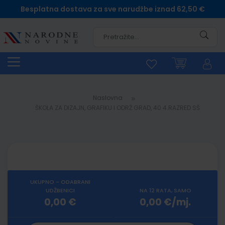
Besplatna dostava za sve narudžbe iznad 62,50 €
Pretra
Naslovna
ŠKOLA ZA DIZAJN, GRAFIKU I ODRŽ.GRAD, 40 4.RAZRED SŠ
UKUPNO - ODABRANI
UDŽBENICI
NA 12 RATA, SAMO
0,00 €
0,00 €/mj.