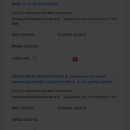
škola, 4. i 9. godina učenja
Autor(i):
Irena Horvatić Bilić Irena Lasić
Nakladnik:
ŠKOLSKA KNJIGA d.d.
Registarski broj ministarstva:
7701-
DOM
SKU:
CIJENA:
569246
16,00 €
ŠIFRA OMOTA:
Udžbenik
ZWEITE.SPRACHEŽDEUTSCH.DE 4; udžbenik u četvrtom
razredu gimnazija i strukovnih škola, 4. i 9. godina učenja
Autor(i):
Irena Horvatić Bilić Irena Lasić
Nakladnik:
ŠKOLSKA KNJIGA d.d.
Registarski broj ministarstva:
7701
SKU:
CIJENA:
569245
24,00 €
ŠIFRA OMOTA: