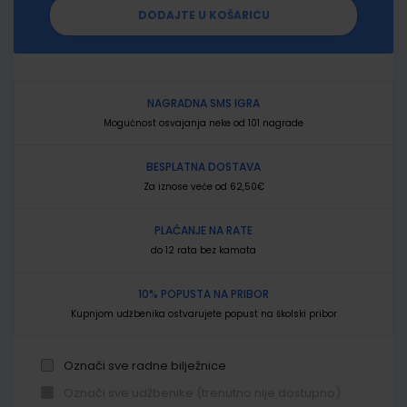
DODAJTE U KOŠARICU
NAGRADNA SMS IGRA
Mogućnost osvajanja neke od 101 nagrade
BESPLATNA DOSTAVA
Za iznose veće od 62,50€
PLAĆANJE NA RATE
do 12 rata bez kamata
10% POPUSTA NA PRIBOR
Kupnjom udžbenika ostvarujete popust na školski pribor
Označi sve radne bilježnice
Označi sve udžbenike (trenutno nije dostupno)