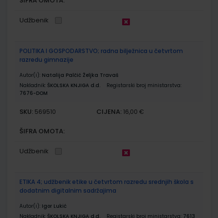
ŠIFRA OMOTA:
Udžbenik
POLITIKA I GOSPODARSTVO; radna bilježnica u četvrtom
razredu gimnazije
Autor(i):
Natalija Palčić Željka Travaš
Nakladnik:
ŠKOLSKA KNJIGA d.d.
Registarski broj ministarstva:
7676-DOM
SKU:
CIJENA:
569510
16,00 €
ŠIFRA OMOTA:
Udžbenik
ETIKA 4; udžbenik etike u četvrtom razredu srednjih škola s
dodatnim digitalnim sadržajima
Autor(i):
Igor Lukić
Nakladnik:
ŠKOLSKA KNJIGA d.d.
Registarski broj ministarstva:
7613