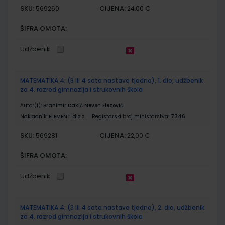
SKU:
CIJENA:
569260
24,00 €
ŠIFRA OMOTA:
Udžbenik
MATEMATIKA 4; (3 ili 4 sata nastave tjedno), 1. dio, udžbenik
za 4. razred gimnazija i strukovnih škola
Autor(i):
Branimir Dakić Neven Elezović
Nakladnik:
ELEMENT d.o.o.
Registarski broj ministarstva:
7346
SKU:
CIJENA:
569281
22,00 €
ŠIFRA OMOTA:
Udžbenik
MATEMATIKA 4; (3 ili 4 sata nastave tjedno), 2. dio, udžbenik
za 4. razred gimnazija i strukovnih škola