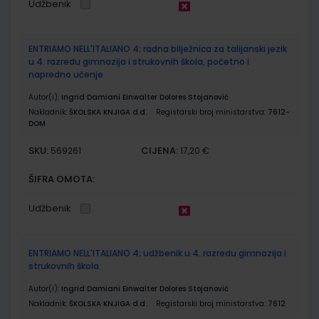
Udžbenik
ENTRIAMO NELL'ITALIANO 4; radna bilježnica za talijanski jezik
u 4. razredu gimnazija i strukovnih škola, početno i
napredno učenje
Autor(i):
Ingrid Damiani Einwalter Dolores Stojanović
Nakladnik:
ŠKOLSKA KNJIGA d.d.
Registarski broj ministarstva:
7612-
DOM
SKU:
CIJENA:
569261
17,20 €
ŠIFRA OMOTA:
Udžbenik
ENTRIAMO NELL'ITALIANO 4; udžbenik u 4. razredu gimnazija i
strukovnih škola
Autor(i):
Ingrid Damiani Einwalter Dolores Stojanović
Nakladnik:
ŠKOLSKA KNJIGA d.d.
Registarski broj ministarstva:
7612