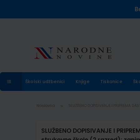
B
Školski udžbenici
Knjige
Tiskanice
Šk
Naslovna
SLUŽBENO DOPISIVANJE I PRIPREMA SAST
SLUŽBENO DOPISIVANJE I PRIPREM
strukovne škole (2.razred); zani