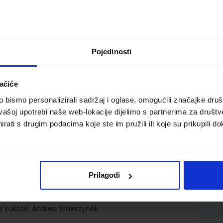
Pojedinosti
ačiće
žbenik za srednje strukovne škole (2.razred);
bismo personalizirali sadržaj i oglase, omogućili značajke društv
vašoj upotrebi naše web-lokacije dijelimo s partnerima za društv
rati s drugim podacima koje ste im pružili ili koje su prikupili do
Prilagodi
d.d.
va Vukotić Andrea Wawrzynek