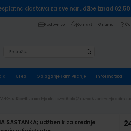
esplatna dostava za sve narudžbe iznad 62,50
Poslovnice
Kontakt
O nama
Če
Pretražite
Pretražite
ola
Ured
Odlaganje i arhiviranje
Informatika
ANKA; udžbenik za srednje strukovne škole (2.razred); zanimanje adimistr
A SASTANKA; udžbenik za srednje
2
manje adimistrator