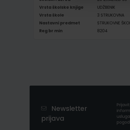
Vrsta školske knjige
UDŽBENIK
Vrsta škole
3 STRUKOVNA
Nastavni predmet
STRUKOVNE ŠKO
Reg br min
8204
Prijavi
Newsletter
inform
usluga
prijava
pogod