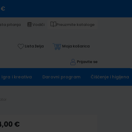
 €
sta pitanja
Vodiči
Preuzmite kataloge
Lista želja
Moja košarica
Prijavite se
Igra i kreativa
Darovni program
Čišćenje i higijena
ator
4,00 €