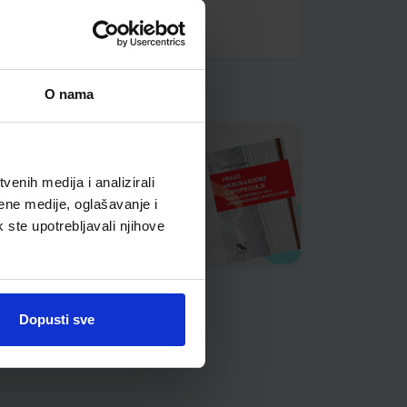
O nama
enih medija i analizirali
ene medije, oglašavanje i
k ste upotrebljavali njihove
Dopusti sve