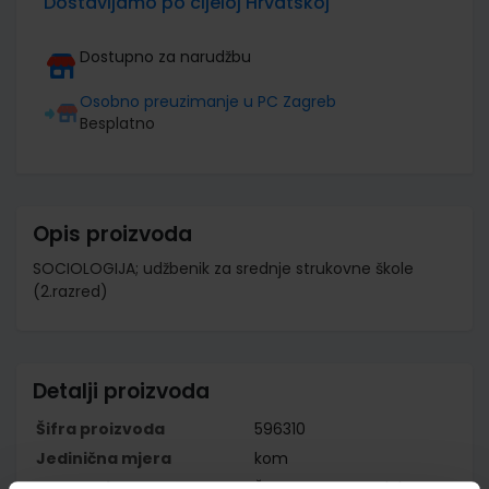
Dostavljamo po cijeloj Hrvatskoj
Dostupno za narudžbu
Osobno preuzimanje u PC Zagreb
Besplatno
Opis proizvoda
SOCIOLOGIJA; udžbenik za srednje strukovne škole
(2.razred)
Detalji proizvoda
Šifra proizvoda
596310
Jedinična mjera
kom
Nakladnik
ŠKOLSKA KNJIGA d.d.