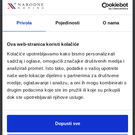
Autor
Martina Matosović
Pongrac
Školski razred
20 2.RAZRED SŠ
Privola
Pojedinosti
O nama
Vrsta školske knjige
UDŽBENIK
Vrsta škole
3 STRUKOVNA
Ova web-stranica koristi kolačiće
Nastavni predmet
STRUKOVNE ŠKOLE
Kolačiće upotrebljavamo kako bismo personalizirali
Reg br min
8283
sadržaj i oglase, omogućili značajke društvenih medija i
analizirali promet. Isto tako, podatke o vašoj upotrebi
naše web-lokacije dijelimo s partnerima za društvene
medije, oglašavanje i analizu, a oni ih mogu kombinirati s
drugim podacima koje ste im pružili ili koje su prikupili
dok ste upotrebljavali njihove usluge.
Dopusti sve
Newsletter prijava