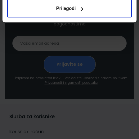
Prilagodi
Prijavite se kako bi primali informacije o novim
proizvodima i uslugama, akcijama i drugim
pogodnostima
Prijavom na newsletter izjavljujete da ste upoznati s našom politikom
Privatnosti i sigurnosti podataka
Služba za korisnike
Korisnički račun