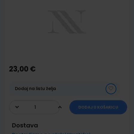
end
of
the
images
gallery
Skip
to
the
23,00 €
beginning
of
the
images
Dodaj na listu želja
gallery
DODAJ U KOŠARICU
Dostava