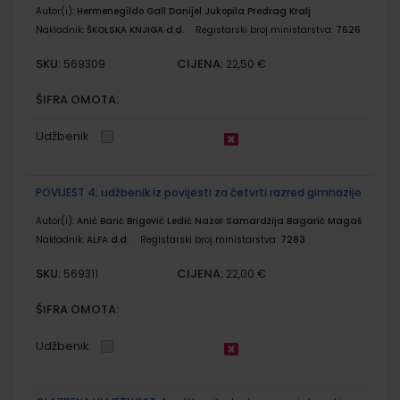
Autor(i):
Hermenegildo Gall Danijel Jukopila Predrag Kralj
Nakladnik:
ŠKOLSKA KNJIGA d.d.
Registarski broj ministarstva:
7626
SKU:
CIJENA:
569309
22,50 €
ŠIFRA OMOTA:
Udžbenik
POVIJEST 4; udžbenik iz povijesti za četvrti razred gimnazije
Autor(i):
Anić Barić Brigović Ledić Nazor Samardžija Bagarić Magaš
Nakladnik:
ALFA d.d.
Registarski broj ministarstva:
7283
SKU:
CIJENA:
569311
22,00 €
ŠIFRA OMOTA:
Udžbenik