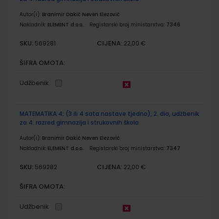
Autor(i):
Branimir Dakić Neven Elezović
Nakladnik:
ELEMENT d.o.o.
Registarski broj ministarstva:
7346
SKU:
CIJENA:
569281
22,00 €
ŠIFRA OMOTA:
Udžbenik
MATEMATIKA 4; (3 ili 4 sata nastave tjedno), 2. dio, udžbenik
za 4. razred gimnazija i strukovnih škola
Autor(i):
Branimir Dakić Neven Elezović
Nakladnik:
ELEMENT d.o.o.
Registarski broj ministarstva:
7347
SKU:
CIJENA:
569282
22,00 €
ŠIFRA OMOTA:
Udžbenik