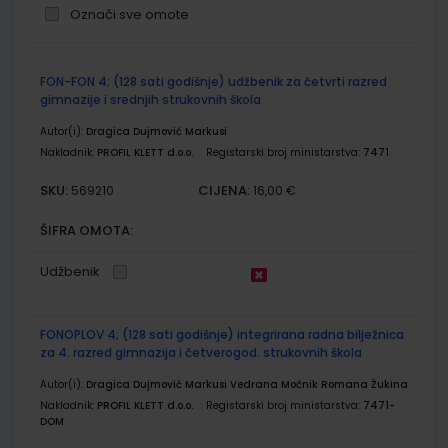
Označi sve omote
Grupirani
FON-FON 4; (128 sati godišnje) udžbenik za četvrti razred
proizvodi
gimnazije i srednjih strukovnih škola
Autor(i):
Dragica Dujmović Markusi
Nakladnik:
PROFIL KLETT d.o.o.
Registarski broj ministarstva:
7471
SKU:
CIJENA:
569210
16,00 €
ŠIFRA OMOTA:
Udžbenik
FONOPLOV 4; (128 sati godišnje) integrirana radna bilježnica
za 4. razred gimnazija i četverogod. strukovnih škola
Autor(i):
Dragica Dujmović Markusi Vedrana Močnik Romana Žukina
Nakladnik:
PROFIL KLETT d.o.o.
Registarski broj ministarstva:
7471-
DOM