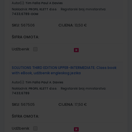
Autor(i):
Tim Falla Paul A Davies
Nakladnik:
PROFIL KLETT d.o.o.
Registarski broj ministarstva:
7433;6789-DOM
SKU:
CIJENA:
567506
13,50 €
ŠIFRA OMOTA:
Udžbenik
SOLUTIONS THIRD EDITION UPPER-INTERMEDIATE; Class book
with eBook, udžbenik engleskog jezika
Autor(i):
Tim Falla Paul A. Davies
Nakladnik:
PROFIL KLETT d.o.o.
Registarski broj ministarstva:
7433;6789
SKU:
CIJENA:
567505
17,50 €
ŠIFRA OMOTA:
Udžbenik