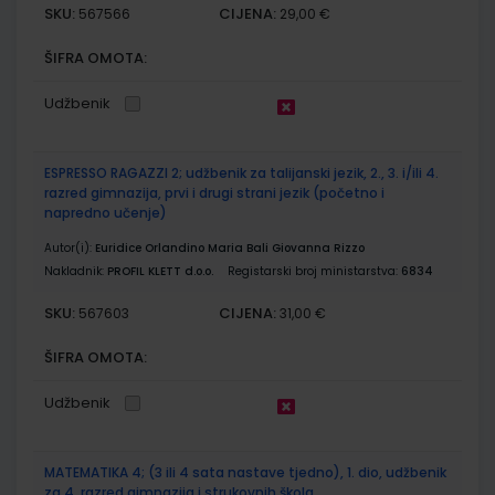
SKU:
CIJENA:
567566
29,00 €
ŠIFRA OMOTA:
Udžbenik
ESPRESSO RAGAZZI 2; udžbenik za talijanski jezik, 2., 3. i/ili 4.
razred gimnazija, prvi i drugi strani jezik (početno i
napredno učenje)
Autor(i):
Euridice Orlandino Maria Bali Giovanna Rizzo
Nakladnik:
PROFIL KLETT d.o.o.
Registarski broj ministarstva:
6834
SKU:
CIJENA:
567603
31,00 €
ŠIFRA OMOTA:
Udžbenik
MATEMATIKA 4; (3 ili 4 sata nastave tjedno), 1. dio, udžbenik
za 4. razred gimnazija i strukovnih škola