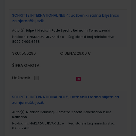
SCHRITTE INTERNATIONAL NEU 4; udžbenik i radna bilježnica
za njemački jezik
Autor(i):
Hilpert Niebisch Pude Specht Reimann Tomaszewski
Nakladnik:
NAKLADA LJEVAK d.o.o.
Registarski broj ministarstva:
8022;7409;6768
SKU:
CIJENA:
556296
29,00 €
ŠIFRA OMOTA:
Udžbenik
SCHRITTE INTERNATIONAL NEU 5; udžbenik i radna bilježnica
za njemački jezik
Autor(i):
Niebisch Penning-Hiemstra Specht Bovermann Pude
Reimann
Nakladnik:
NAKLADA LJEVAK d.o.o.
Registarski broj ministarstva:
6769;7410