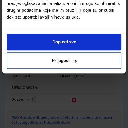
medije, oglašavanje i analizu, a oni ih mogu kombinirati s
SKU:
CIJENA:
569302
21,00 €
drugim podacima koje ste im pružili ili koje su prikupili
ŠIFRA OMOTA:
dok ste upotrebljavali njihove usluge.
Udžbenik
Dopusti sve
KEMIJA 4; zbirka zadataka iz kemije za četvrti razred
gimnazije
Autor(i):
Zora Popović Ljiljana Kovačević
Prilagodi
Nakladnik:
ALFA d.d.
Registarski broj ministarstva:
7257-DOM
SKU:
CIJENA:
569303
13,00 €
ŠIFRA OMOTA:
Udžbenik
GEO 4; udžbenik geografije u četvrtom razredu gimnazija i
četverogodišnjih strukovnih škola