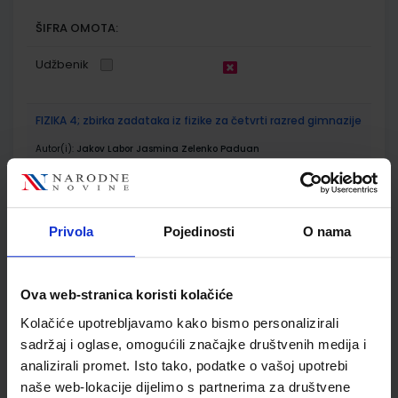
ŠIFRA OMOTA:
Udžbenik
FIZIKA 4; zbirka zadataka iz fizike za četvrti razred gimnazije
Autor(i):
Jakov Labor Jasmina Zelenko Paduan
Nakladnik:
ALFA d.d.
Registarski broj ministarstva:
7250-DOM
SKU:
CIJENA:
569299
13,00 €
Privola
Pojedinosti
O nama
ŠIFRA OMOTA:
Udžbenik
Ova web-stranica koristi kolačiće
Kolačiće upotrebljavamo kako bismo personalizirali
KEMIJA 4; udžbenik iz kemije za četvrti razred gimnazije
sadržaj i oglase, omogućili značajke društvenih medija i
Autor(i):
Zora Popović Ljiljana Kovačević Irena Futivić
analizirali promet. Isto tako, podatke o vašoj upotrebi
Nakladnik:
ALFA d.d.
Registarski broj ministarstva:
7257
naše web-lokacije dijelimo s partnerima za društvene