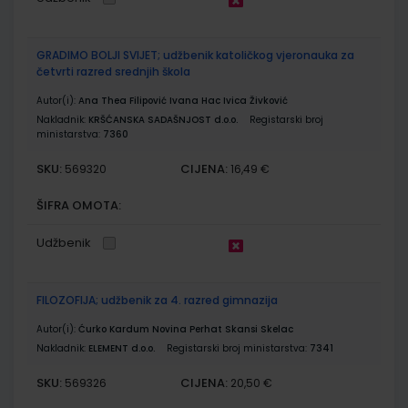
GRADIMO BOLJI SVIJET; udžbenik katoličkog vjeronauka za
četvrti razred srednjih škola
Autor(i):
Ana Thea Filipović Ivana Hac Ivica Živković
Nakladnik:
KRŠĆANSKA SADAŠNJOST d.o.o.
Registarski broj
ministarstva:
7360
SKU:
CIJENA:
569320
16,49 €
ŠIFRA OMOTA:
Udžbenik
FILOZOFIJA; udžbenik za 4. razred gimnazija
Autor(i):
Ćurko Kardum Novina Perhat Skansi Skelac
Nakladnik:
ELEMENT d.o.o.
Registarski broj ministarstva:
7341
SKU:
CIJENA:
569326
20,50 €