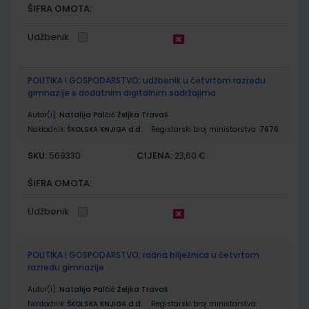
ŠIFRA OMOTA:
Udžbenik
POLITIKA I GOSPODARSTVO; udžbenik u četvrtom razredu
gimnazije s dodatnim digitalnim sadržajima
Autor(i):
Natalija Palčić Željka Travaš
Nakladnik:
ŠKOLSKA KNJIGA d.d.
Registarski broj ministarstva:
7676
SKU:
CIJENA:
569330
23,60 €
ŠIFRA OMOTA:
Udžbenik
POLITIKA I GOSPODARSTVO; radna bilježnica u četvrtom
razredu gimnazije
Autor(i):
Natalija Palčić Željka Travaš
Nakladnik:
ŠKOLSKA KNJIGA d.d.
Registarski broj ministarstva: