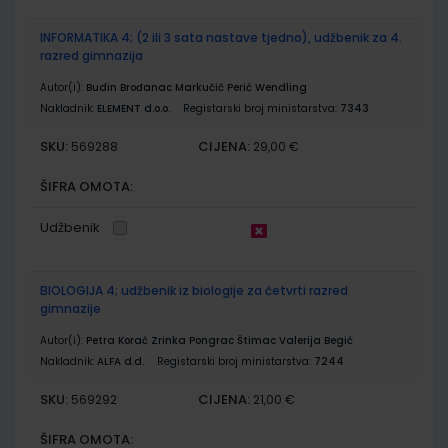
INFORMATIKA 4; (2 ili 3 sata nastave tjedno), udžbenik za 4.
razred gimnazija
Autor(i):
Budin Brođanac Markučič Perić Wendling
Nakladnik:
ELEMENT d.o.o.
Registarski broj ministarstva:
7343
SKU:
CIJENA:
569288
29,00 €
ŠIFRA OMOTA:
Udžbenik
BIOLOGIJA 4; udžbenik iz biologije za četvrti razred
gimnazije
Autor(i):
Petra Korać Zrinka Pongrac Štimac Valerija Begić
Nakladnik:
ALFA d.d.
Registarski broj ministarstva:
7244
SKU:
CIJENA:
569292
21,00 €
ŠIFRA OMOTA: