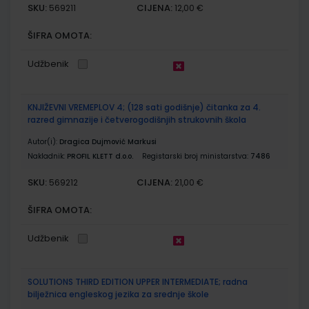
SKU:
CIJENA:
569211
12,00 €
ŠIFRA OMOTA:
Udžbenik
KNJIŽEVNI VREMEPLOV 4; (128 sati godišnje) čitanka za 4.
razred gimnazije i četverogodišnjih strukovnih škola
Autor(i):
Dragica Dujmović Markusi
Nakladnik:
PROFIL KLETT d.o.o.
Registarski broj ministarstva:
7486
SKU:
CIJENA:
569212
21,00 €
ŠIFRA OMOTA:
Udžbenik
SOLUTIONS THIRD EDITION UPPER INTERMEDIATE; radna
bilježnica engleskog jezika za srednje škole