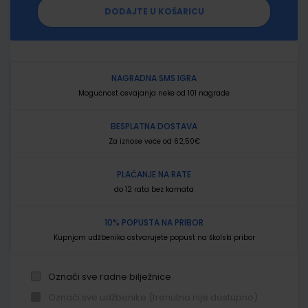
DODAJTE U KOŠARICU
NAGRADNA SMS IGRA
Mogućnost osvajanja neke od 101 nagrade
BESPLATNA DOSTAVA
Za iznose veće od 62,50€
PLAĆANJE NA RATE
do 12 rata bez kamata
10% POPUSTA NA PRIBOR
Kupnjom udžbenika ostvarujete popust na školski pribor
Označi sve radne bilježnice
Označi sve udžbenike (trenutno nije dostupno)