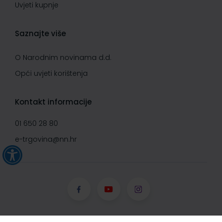
Uvjeti kupnje
Saznajte više
O Narodnim novinama d.d.
Opći uvjeti korištenja
Kontakt informacije
01 650 28 80
e-trgovina@nn.hr