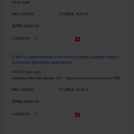
7676-DOM
SKU:
CIJENA:
569510
16,00 €
ŠIFRA OMOTA:
Udžbenik
ETIKA 4; udžbenik etike u četvrtom razredu srednjih škola s
dodatnim digitalnim sadržajima
Autor(i):
Igor Lukić
Nakladnik:
ŠKOLSKA KNJIGA d.d.
Registarski broj ministarstva:
7613
SKU:
CIJENA:
569332
22,20 €
ŠIFRA OMOTA:
Udžbenik