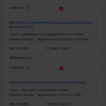
Udžbenik
BIOLOGIJA 4; radna bilježnica iz biologije za četvrti razred
gimnazije (Alfa)
Autor(i):
Valerija Begić Zrinka Pongrac Štimac Petra Korač
Nakladnik:
ALFA d.d.
Registarski broj ministarstva:
7244-DOM
SKU:
CIJENA:
569293
13,00 €
ŠIFRA OMOTA:
Udžbenik
FIZIKA 4; udžbenik iz fizike za četvrti razred gimnazije
Autor(i):
Jakov Labor Jasmina Zelenko Paduan
Nakladnik:
ALFA d.d.
Registarski broj ministarstva:
7250
SKU:
CIJENA:
569298
22,00 €