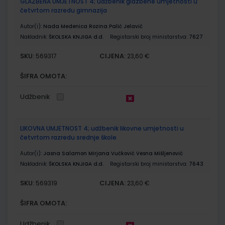
GLAZBENA UMJETNOST 4; udžbenik glazbene umjetnosti u
četvrtom razredu gimnazija
Autor(i):
Nada Medenica Rozina Palić Jelavić
Nakladnik:
ŠKOLSKA KNJIGA d.d.
Registarski broj ministarstva:
7627
SKU:
CIJENA:
569317
23,60 €
ŠIFRA OMOTA:
Udžbenik
LIKOVNA UMJETNOST 4; udžbenik likovne umjetnosti u
četvrtom razredu srednje škole
Autor(i):
Jasna Salamon Mirjana Vučković Vesna Mišljenović
Nakladnik:
ŠKOLSKA KNJIGA d.d.
Registarski broj ministarstva:
7643
SKU:
CIJENA:
569319
23,60 €
ŠIFRA OMOTA:
Udžbenik