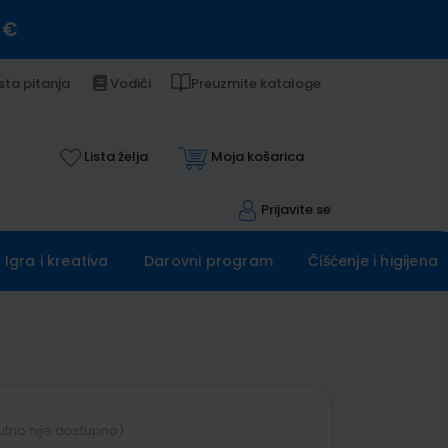
 €
sta pitanja
Vodiči
Preuzmite kataloge
Lista želja
Moja košarica
Prijavite se
Igra i kreativa
Darovni program
Čišćenje i higijena
utno nije dostupno)