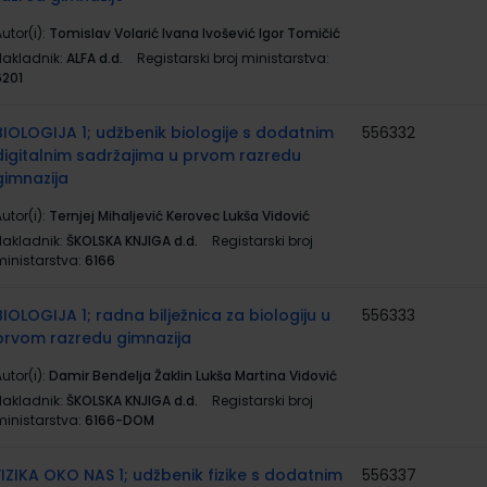
utor(i):
Tomislav Volarić Ivana Ivošević Igor Tomičić
Nakladnik:
ALFA d.d.
Registarski broj ministarstva:
6201
BIOLOGIJA 1; udžbenik biologije s dodatnim
556332
digitalnim sadržajima u prvom razredu
gimnazija
utor(i):
Ternjej Mihaljević Kerovec Lukša Vidović
Nakladnik:
ŠKOLSKA KNJIGA d.d.
Registarski broj
ministarstva:
6166
BIOLOGIJA 1; radna bilježnica za biologiju u
556333
prvom razredu gimnazija
utor(i):
Damir Bendelja Žaklin Lukša Martina Vidović
Nakladnik:
ŠKOLSKA KNJIGA d.d.
Registarski broj
ministarstva:
6166-DOM
FIZIKA OKO NAS 1; udžbenik fizike s dodatnim
556337