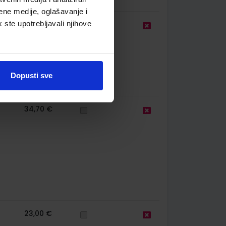
ene medije, oglašavanje i
k ste upotrebljavali njihove
14,60 €
Dopusti sve
34,70 €
23,00 €