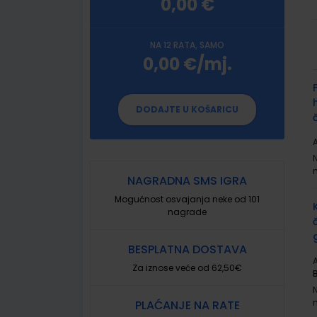
0,00 €
NA 12 RATA, SAMO
0,00 €/mj.
G
p
DODAJTE U KOŠARICU
A
NAGRADNA SMS IGRA
Mogućnost osvajanja neke od 101
nagrade
BESPLATNA DOSTAVA
A
Za iznose veće od 62,50€
PLAĆANJE NA RATE