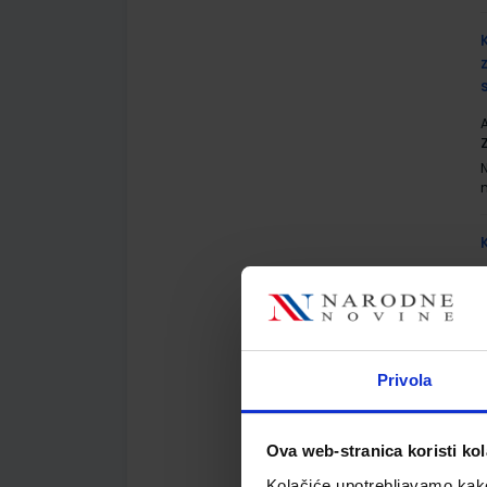
A
A
Privola
A
Ova web-stranica koristi kol
Kolačiće upotrebljavamo kako 