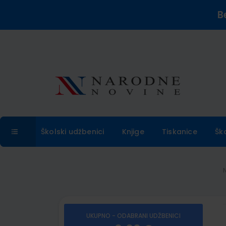
B
Školski udžbenici
Knjige
Tiskanice
Šk
UKUPNO - ODABRANI UDŽBENICI