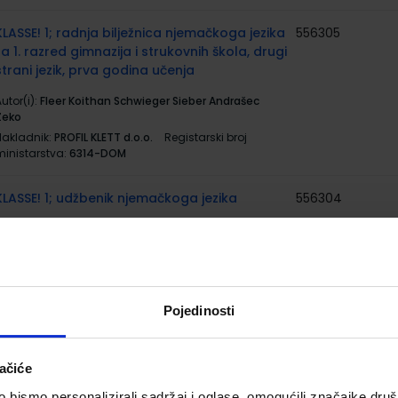
KLASSE! 1; radnja bilježnica njemačkoga jezika
556305
za 1. razred gimnazija i strukovnih škola, drugi
strani jezik, prva godina učenja
utor(i):
Fleer Koithan Schwieger Sieber Andrašec
Zeko
Nakladnik:
PROFIL KLETT d.o.o.
Registarski broj
ministarstva:
6314-DOM
KLASSE! 1; udžbenik njemačkoga jezika
556304
utor(i):
Fleer Koenig Koithan Sieber Andrašec Zeko
Nakladnik:
PROFIL KLETT d.o.o.
Registarski broj
ministarstva:
6314
HEREDITAS LINGUAE LATINAE; udžbenik
556355
Pojedinosti
latinskog jezika za gimnazije - čitanka
utor(i):
Zvonimir Milanović
ačiće
Nakladnik:
V.B.Z. d.o.o.
Registarski broj ministarstva:
6226
bismo personalizirali sadržaj i oglase, omogućili značajke društv