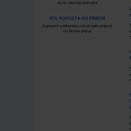
do 12 rata bez kamata
10% POPUSTA NA PRIBOR
A
Kupnjom udžbenika ostvarujete popust
na školski pribor
A
A