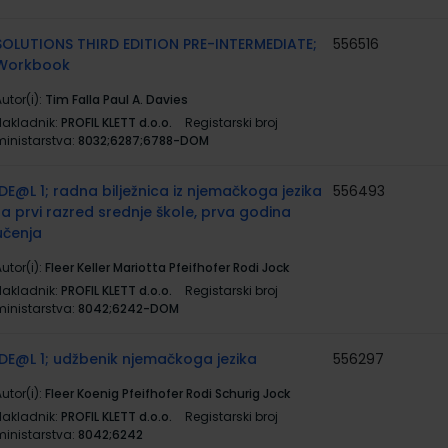
SOLUTIONS THIRD EDITION PRE-INTERMEDIATE;
556516
Workbook
utor(i):
Tim Falla Paul A. Davies
Nakladnik:
PROFIL KLETT d.o.o.
Registarski broj
ministarstva:
8032;6287;6788-DOM
IDE@L 1; radna bilježnica iz njemačkoga jezika
556493
za prvi razred srednje škole, prva godina
učenja
utor(i):
Fleer Keller Mariotta Pfeifhofer Rodi Jock
Nakladnik:
PROFIL KLETT d.o.o.
Registarski broj
ministarstva:
8042;6242-DOM
IDE@L 1; udžbenik njemačkoga jezika
556297
utor(i):
Fleer Koenig Pfeifhofer Rodi Schurig Jock
Nakladnik:
PROFIL KLETT d.o.o.
Registarski broj
ministarstva:
8042;6242