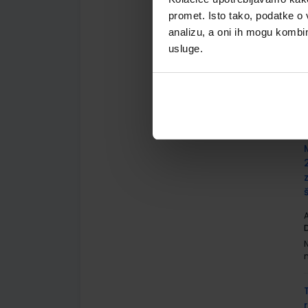
promet. Isto tako, podatke o 
analizu, a oni ih mogu kombini
usluge.
A
A
D