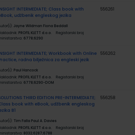
INSIGHT INTERMEDIATE; Class book with
556261
eBook, udžbenik engleskog jezika
utor(i):
Jayne Wildman Fiona Beddall
Nakladnik:
PROFIL KLETT d.o.o.
Registarski broj
ministarstva:
6778;6290
INSIGHT INTERMEDIATE; Workbook with Online
556262
Practice, radna bilježnica za engleski jezik
utor(i):
Paul Hancock
Nakladnik:
PROFIL KLETT d.o.o.
Registarski broj
ministarstva:
6778;6290-DOM
SOLUTIONS THIRD EDITION PRE-INTERMEDIATE;
556258
Class book with eBook, udžbenik engleskog
jezika B1
utor(i):
Tim Falla Paul A. Davies
Nakladnik:
PROFIL KLETT d.o.o.
Registarski broj
ministarstva:
8032;6287;6788