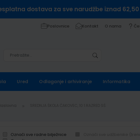
esplatna dostava za sve narudžbe iznad 62,50
Poslovnice
Kontakt
O nama
Če
Pretražite
Pretražite
ola
Ured
Odlaganje i arhiviranje
Informatika
Naslovna
SREDNJA ŠKOLA ČAKOVEC, 10 1.RAZRED SŠ
Označi sve radne bilježnice
Označi sve udžbenike (tren