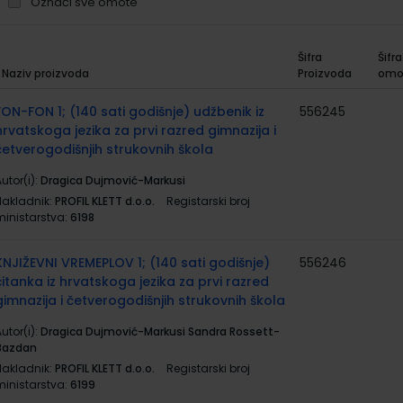
Označi sve omote
Šifra
Šifra
Naziv proizvoda
Proizvoda
omo
rupirani
roizvodi
FON-FON 1; (140 sati godišnje) udžbenik iz
556245
hrvatskoga jezika za prvi razred gimnazija i
četverogodišnjih strukovnih škola
utor(i):
Dragica Dujmović-Markusi
Nakladnik:
PROFIL KLETT d.o.o.
Registarski broj
ministarstva:
6198
KNJIŽEVNI VREMEPLOV 1; (140 sati godišnje)
556246
čitanka iz hrvatskoga jezika za prvi razred
gimnazija i četverogodišnjih strukovnih škola
utor(i):
Dragica Dujmović-Markusi Sandra Rossett-
Bazdan
Nakladnik:
PROFIL KLETT d.o.o.
Registarski broj
ministarstva:
6199