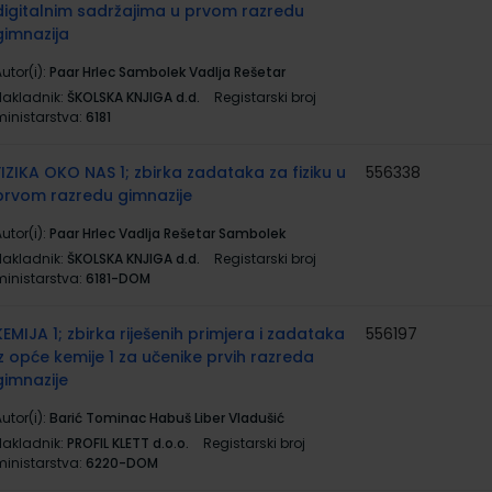
digitalnim sadržajima u prvom razredu
gimnazija
utor(i):
Paar Hrlec Sambolek Vadlja Rešetar
Nakladnik:
ŠKOLSKA KNJIGA d.d.
Registarski broj
ministarstva:
6181
FIZIKA OKO NAS 1; zbirka zadataka za fiziku u
556338
prvom razredu gimnazije
utor(i):
Paar Hrlec Vadlja Rešetar Sambolek
Nakladnik:
ŠKOLSKA KNJIGA d.d.
Registarski broj
ministarstva:
6181-DOM
KEMIJA 1; zbirka riješenih primjera i zadataka
556197
iz opće kemije 1 za učenike prvih razreda
gimnazije
utor(i):
Barić Tominac Habuš Liber Vladušić
Nakladnik:
PROFIL KLETT d.o.o.
Registarski broj
ministarstva:
6220-DOM