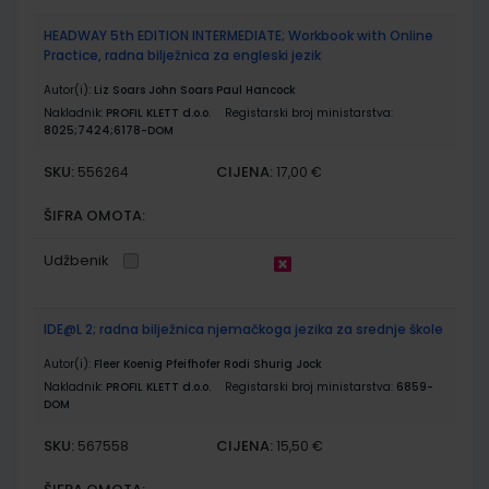
HEADWAY 5th EDITION INTERMEDIATE; Workbook with Online
Practice, radna bilježnica za engleski jezik
Autor(i):
Liz Soars John Soars Paul Hancock
Nakladnik:
PROFIL KLETT d.o.o.
Registarski broj ministarstva:
8025;7424;6178-DOM
SKU:
CIJENA:
556264
17,00 €
ŠIFRA OMOTA:
Udžbenik
IDE@L 2; radna bilježnica njemačkoga jezika za srednje škole
Autor(i):
Fleer Koenig Pfeifhofer Rodi Shurig Jock
Nakladnik:
PROFIL KLETT d.o.o.
Registarski broj ministarstva:
6859-
DOM
SKU:
CIJENA:
567558
15,50 €