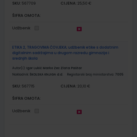
SKU:
CIJENA:
567709
25,50 €
ŠIFRA OMOTA:
Udžbenik
ETIKA 2, TRAGOVIMA ČOVJEKA; udžbenik etike s dodatnim
digitalnim sadržajima u drugom razredu gimnazija i
srednjih škola
Autor(i):
Igor Lukić Marko Zec Zlata Paštar
Nakladnik:
ŠKOLSKA KNJIGA d.d.
Registarski broj ministarstva:
7005
SKU:
CIJENA:
567715
20,10 €
ŠIFRA OMOTA:
Udžbenik