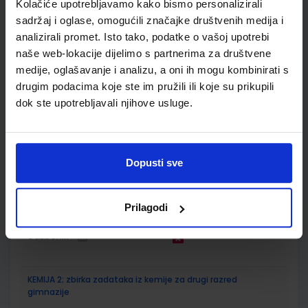
Kolačiće upotrebljavamo kako bismo personalizirali
sadržaj i oglase, omogućili značajke društvenih medija i
ŠIFRA OMOTA:
analizirali promet. Isto tako, podatke o vašoj upotrebi
Udžbenik
naše web-lokacije dijelimo s partnerima za društvene
medije, oglašavanje i analizu, a oni ih mogu kombinirati s
drugim podacima koje ste im pružili ili koje su prikupili
FIZIKA OKO NAS 2; zbirka zadataka za fiziku u drugom
dok ste upotrebljavali njihove usluge.
razredu srednjih škola s četverogodišnjim programom fizike
Autor(i):
Paar Hrlec Sambolek Vadlja Rešetar
Nakladnik:
ŠKOLSKA KNJIGA d.d.
Registarski broj ministarstva:
7009-DOM
Dopusti sve
SKU:
CIJENA:
567659
17,20 €
ŠIFRA OMOTA:
Prilagodi
Udžbenik
KEMIJA 2; zbirka zadataka iz kemije za drugi razred
gimnazije