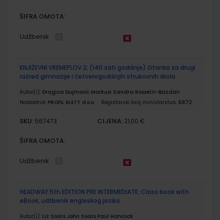
ŠIFRA OMOTA:
Udžbenik
KNJIŽEVNI VREMEPLOV 2; (140 sati godišnje) čitanka za drugi
razred gimnazije i četverogodišnjih strukovnih škola
Autor(i):
Dragica Dujmović Markusi Sandra Rossetti-Bazdan
Nakladnik:
PROFIL KLETT d.o.o.
Registarski broj ministarstva:
6872
SKU:
CIJENA:
567473
21,00 €
ŠIFRA OMOTA:
Udžbenik
HEADWAY 5th EDITION PRE INTERMEDIATE; Class book with
eBook, udžbenik engleskog jezika
Autor(i):
Liz Soars John Soars Paul Hancock