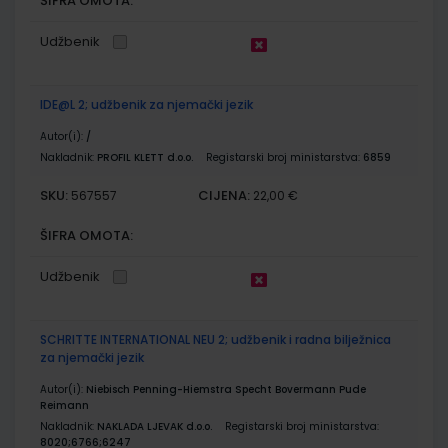
ŠIFRA OMOTA:
Udžbenik
IDE@L 2; udžbenik za njemački jezik
Autor(i):
/
Nakladnik:
PROFIL KLETT d.o.o.
Registarski broj ministarstva:
6859
SKU:
CIJENA:
567557
22,00 €
ŠIFRA OMOTA:
Udžbenik
SCHRITTE INTERNATIONAL NEU 2; udžbenik i radna bilježnica
za njemački jezik
Autor(i):
Niebisch Penning-Hiemstra Specht Bovermann Pude
Reimann
Nakladnik:
NAKLADA LJEVAK d.o.o.
Registarski broj ministarstva:
8020;6766;6247