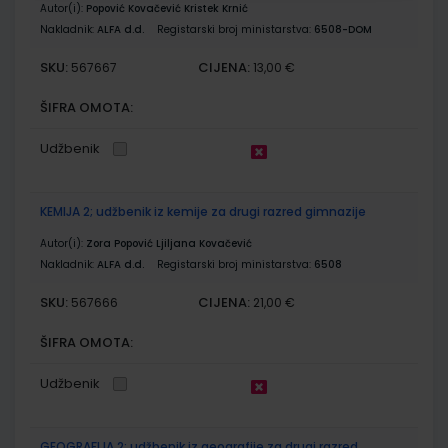
Autor(i):
Popović Kovačević Kristek Krnić
Nakladnik:
ALFA d.d.
Registarski broj ministarstva:
6508-DOM
SKU:
CIJENA:
567667
13,00 €
ŠIFRA OMOTA:
Udžbenik
KEMIJA 2; udžbenik iz kemije za drugi razred gimnazije
Autor(i):
Zora Popović Ljiljana Kovačević
Nakladnik:
ALFA d.d.
Registarski broj ministarstva:
6508
SKU:
CIJENA:
567666
21,00 €
ŠIFRA OMOTA:
Udžbenik
GEOGRAFIJA 2; udžbenik iz geografije za drugi razred