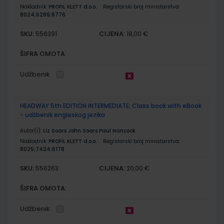
Nakladnik:
PROFIL KLETT d.o.o.
Registarski broj ministarstva:
8024;6289;6776
SKU:
CIJENA:
556391
18,00 €
ŠIFRA OMOTA:
Udžbenik
HEADWAY 5th EDITION INTERMEDIATE; Class book with eBook
- udžbenik engleskog jezika
Autor(i):
Liz Soars John Soars Paul Hancock
Nakladnik:
PROFIL KLETT d.o.o.
Registarski broj ministarstva:
8025;7424;6178
SKU:
CIJENA:
556263
20,00 €
ŠIFRA OMOTA:
Udžbenik