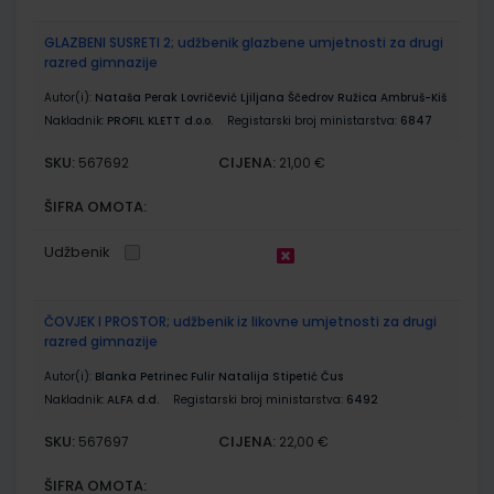
GLAZBENI SUSRETI 2; udžbenik glazbene umjetnosti za drugi
razred gimnazije
Autor(i):
Nataša Perak Lovričević Ljiljana Ščedrov Ružica Ambruš-Kiš
Nakladnik:
PROFIL KLETT d.o.o.
Registarski broj ministarstva:
6847
SKU:
CIJENA:
567692
21,00 €
ŠIFRA OMOTA:
Udžbenik
ČOVJEK I PROSTOR; udžbenik iz likovne umjetnosti za drugi
razred gimnazije
Autor(i):
Blanka Petrinec Fulir Natalija Stipetić Čus
Nakladnik:
ALFA d.d.
Registarski broj ministarstva:
6492
SKU:
CIJENA:
567697
22,00 €
ŠIFRA OMOTA: