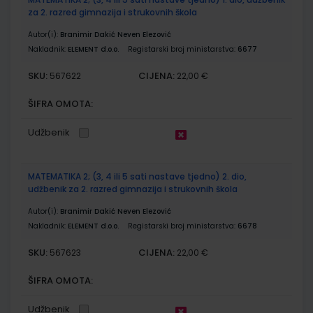
za 2. razred gimnazija i strukovnih škola
Autor(i):
Branimir Dakić Neven Elezović
Nakladnik:
ELEMENT d.o.o.
Registarski broj ministarstva:
6677
SKU:
CIJENA:
567622
22,00 €
ŠIFRA OMOTA:
Udžbenik
MATEMATIKA 2; (3, 4 ili 5 sati nastave tjedno) 2. dio,
udžbenik za 2. razred gimnazija i strukovnih škola
Autor(i):
Branimir Dakić Neven Elezović
Nakladnik:
ELEMENT d.o.o.
Registarski broj ministarstva:
6678
SKU:
CIJENA:
567623
22,00 €
ŠIFRA OMOTA:
Udžbenik