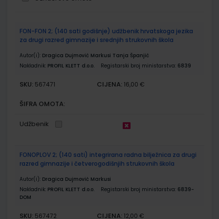
Grupirani
FON-FON 2; (140 sati godišnje) udžbenik hrvatskoga jezika
proizvodi
za drugi razred gimnazije i srednjih strukovnih škola
Autor(i):
Dragica Dujmović Markusi Tanja Španjić
Nakladnik:
PROFIL KLETT d.o.o.
Registarski broj ministarstva:
6839
SKU:
CIJENA:
567471
16,00 €
ŠIFRA OMOTA:
Udžbenik
FONOPLOV 2; (140 sati) integrirana radna bilježnica za drugi
razred gimnazije i četverogodišnjih strukovnih škola
Autor(i):
Dragica Dujmović Markusi
Nakladnik:
PROFIL KLETT d.o.o.
Registarski broj ministarstva:
6839-
DOM
SKU:
CIJENA:
567472
12,00 €