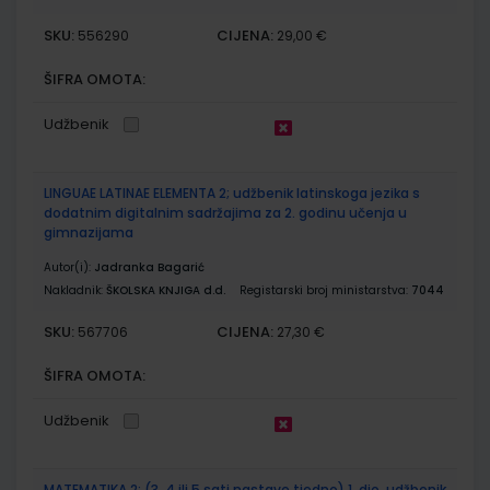
SKU:
CIJENA:
556290
29,00 €
ŠIFRA OMOTA:
Udžbenik
LINGUAE LATINAE ELEMENTA 2; udžbenik latinskoga jezika s
dodatnim digitalnim sadržajima za 2. godinu učenja u
gimnazijama
Autor(i):
Jadranka Bagarić
Nakladnik:
ŠKOLSKA KNJIGA d.d.
Registarski broj ministarstva:
7044
SKU:
CIJENA:
567706
27,30 €
ŠIFRA OMOTA:
Udžbenik
MATEMATIKA 2; (3, 4 ili 5 sati nastave tjedno) 1. dio, udžbenik