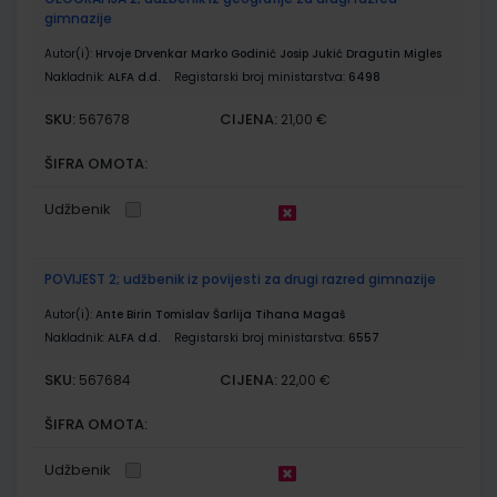
gimnazije
Autor(i):
Hrvoje Drvenkar Marko Godinić Josip Jukić Dragutin Migles
Nakladnik:
ALFA d.d.
Registarski broj ministarstva:
6498
SKU:
CIJENA:
567678
21,00 €
ŠIFRA OMOTA:
Udžbenik
POVIJEST 2; udžbenik iz povijesti za drugi razred gimnazije
Autor(i):
Ante Birin Tomislav Šarlija Tihana Magaš
Nakladnik:
ALFA d.d.
Registarski broj ministarstva:
6557
SKU:
CIJENA:
567684
22,00 €
ŠIFRA OMOTA:
Udžbenik