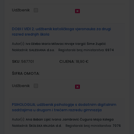
Udžbenik
DOĐI I VIDI 2; udžbenik katoličkoga vjeronauka za drugi
razred srednjih škola
Autor(i):
Ivo Džeba Mario Milovac Hrvoje Vargić Šime Zupčić
Nakladnik:
SALESIANA d.o.o.
Registarski broj ministarstva:
6974
SKU:
CIJENA:
567701
18,90 €
ŠIFRA OMOTA:
Udžbenik
PSIHOLOGIJA; udžbenik psihologije s dodatnim digitalnim
sadržajima u drugom i trećem razredu gimnazija
Autor(i):
Ana Boban Lipić Ivana Jambrović Čugura Maja Kolega
Nakladnik:
ŠKOLSKA KNJIGA d.d.
Registarski broj ministarstva:
7076