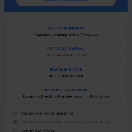
NAGRADNA SMS IGRA
Mogućnost osvajanja neke od 101 nagrade
BESPLATNA DOSTAVA
Za iznose veće od 62,50€
PLAĆANJE NA RATE
do 12 rata bez kamata
10% POPUSTA NA PRIBOR
Kupnjom udžbenika ostvarujete popust na školski pribor
Označi sve radne bilježnice
Označi sve udžbenike (trenutno nije dostupno)
Označi sve omote