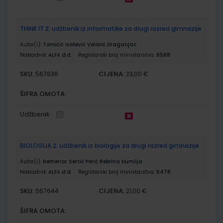
THINK IT 2; udžbenik iz informatike za drugi razred gimnazije
Autor(i):
Tomičić Ivošević Volarić Draganjac
Nakladnik:
ALFA d.d.
Registarski broj ministarstva:
6588
SKU:
CIJENA:
567636
23,00 €
ŠIFRA OMOTA:
Udžbenik
BIOLOGIJA 2; udžbenik iz biologije za drugi razred gimnazije
Autor(i):
Remenar Sertić Perić Rebrina Đumlija
Nakladnik:
ALFA d.d.
Registarski broj ministarstva:
6478
SKU:
CIJENA:
567644
21,00 €
ŠIFRA OMOTA: