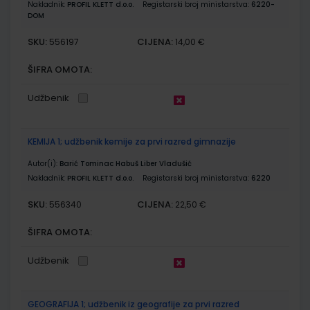
Nakladnik:
PROFIL KLETT d.o.o.
Registarski broj ministarstva:
6220-
DOM
SKU:
CIJENA:
556197
14,00 €
ŠIFRA OMOTA:
Udžbenik
KEMIJA 1; udžbenik kemije za prvi razred gimnazije
Autor(i):
Barić Tominac Habuš Liber Vladušić
Nakladnik:
PROFIL KLETT d.o.o.
Registarski broj ministarstva:
6220
SKU:
CIJENA:
556340
22,50 €
ŠIFRA OMOTA:
Udžbenik
GEOGRAFIJA 1; udžbenik iz geografije za prvi razred