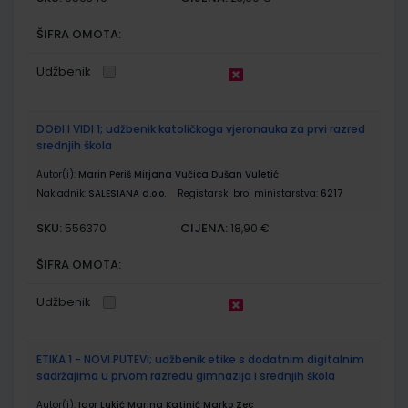
ŠIFRA OMOTA:
Udžbenik
DOĐI I VIDI 1; udžbenik katoličkoga vjeronauka za prvi razred
srednjih škola
Autor(i):
Marin Periš Mirjana Vučica Dušan Vuletić
Nakladnik:
SALESIANA d.o.o.
Registarski broj ministarstva:
6217
SKU:
CIJENA:
556370
18,90 €
ŠIFRA OMOTA:
Udžbenik
ETIKA 1 - NOVI PUTEVI; udžbenik etike s dodatnim digitalnim
sadržajima u prvom razredu gimnazija i srednjih škola
Autor(i):
Igor Lukić Marina Katinić Marko Zec