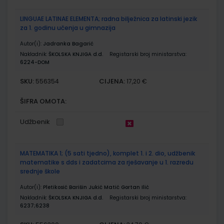
LINGUAE LATINAE ELEMENTA; radna bilježnica za latinski jezik
za 1. godinu učenja u gimnazija
Autor(i):
Jadranka Bagarić
Nakladnik:
ŠKOLSKA KNJIGA d.d.
Registarski broj ministarstva:
6224-DOM
SKU:
CIJENA:
556354
17,20 €
ŠIFRA OMOTA:
Udžbenik
MATEMATIKA 1; (5 sati tjedno), komplet 1. i 2. dio, udžbenik
matematike s dds i zadatcima za rješavanje u 1. razredu
srednje škole
Autor(i):
Pletikosić Barišin Jukić Matić Gortan Ilić
Nakladnik:
ŠKOLSKA KNJIGA d.d.
Registarski broj ministarstva:
6237;6238