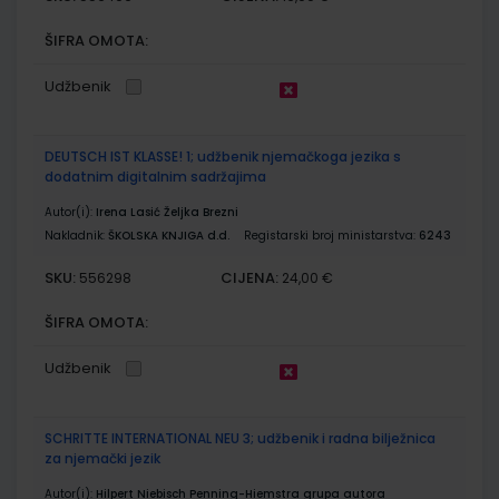
ŠIFRA OMOTA:
Udžbenik
DEUTSCH IST KLASSE! 1; udžbenik njemačkoga jezika s
dodatnim digitalnim sadržajima
Autor(i):
Irena Lasić Željka Brezni
Nakladnik:
ŠKOLSKA KNJIGA d.d.
Registarski broj ministarstva:
6243
SKU:
CIJENA:
556298
24,00 €
ŠIFRA OMOTA:
Udžbenik
SCHRITTE INTERNATIONAL NEU 3; udžbenik i radna bilježnica
za njemački jezik
Autor(i):
Hilpert Niebisch Penning-Hiemstra grupa autora