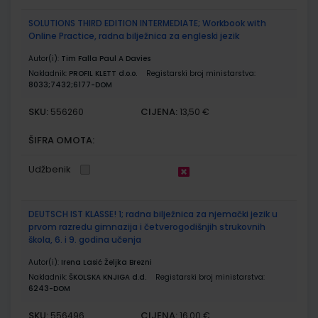
SOLUTIONS THIRD EDITION INTERMEDIATE; Workbook with
Online Practice, radna bilježnica za engleski jezik
Autor(i):
Tim Falla Paul A Davies
Nakladnik:
PROFIL KLETT d.o.o.
Registarski broj ministarstva:
8033;7432;6177-DOM
SKU:
CIJENA:
556260
13,50 €
ŠIFRA OMOTA:
Udžbenik
DEUTSCH IST KLASSE! 1; radna bilježnica za njemački jezik u
prvom razredu gimnazija i četverogodišnjih strukovnih
škola, 6. i 9. godina učenja
Autor(i):
Irena Lasić Željka Brezni
Nakladnik:
ŠKOLSKA KNJIGA d.d.
Registarski broj ministarstva:
6243-DOM
SKU:
CIJENA:
556496
16,00 €