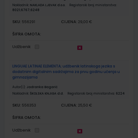
Nakladnik:
NAKLADA LJEVAK d.o.o.
Registarski broj ministarstva:
8021;6767;6248
SKU:
CIJENA:
556291
29,00 €
ŠIFRA OMOTA:
Udžbenik
LINGUAE LATINAE ELEMENTA; udžbenik latinskoga jezika s
dodatnim digitalnim sadržajima za prvu godinu učenja u
gimnazijama
Autor(i):
Jadranka Bagarić
Nakladnik:
ŠKOLSKA KNJIGA d.d.
Registarski broj ministarstva:
6224
SKU:
CIJENA:
556353
25,50 €
ŠIFRA OMOTA:
Udžbenik