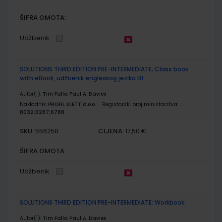
ŠIFRA OMOTA:
Udžbenik
SOLUTIONS THIRD EDITION PRE-INTERMEDIATE; Class book
with eBook, udžbenik engleskog jezika B1
Autor(i):
Tim Falla Paul A. Davies
Nakladnik:
PROFIL KLETT d.o.o.
Registarski broj ministarstva:
8032;6287;6788
SKU:
CIJENA:
556258
17,50 €
ŠIFRA OMOTA:
Udžbenik
SOLUTIONS THIRD EDITION PRE-INTERMEDIATE; Workbook
Autor(i):
Tim Falla Paul A. Davies