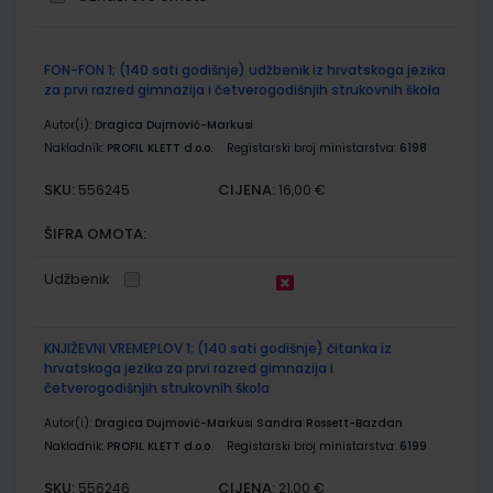
Grupirani
FON-FON 1; (140 sati godišnje) udžbenik iz hrvatskoga jezika
proizvodi
za prvi razred gimnazija i četverogodišnjih strukovnih škola
Autor(i):
Dragica Dujmović-Markusi
Nakladnik:
PROFIL KLETT d.o.o.
Registarski broj ministarstva:
6198
SKU:
CIJENA:
556245
16,00 €
ŠIFRA OMOTA:
Udžbenik
KNJIŽEVNI VREMEPLOV 1; (140 sati godišnje) čitanka iz
hrvatskoga jezika za prvi razred gimnazija i
četverogodišnjih strukovnih škola
Autor(i):
Dragica Dujmović-Markusi Sandra Rossett-Bazdan
Nakladnik:
PROFIL KLETT d.o.o.
Registarski broj ministarstva:
6199
SKU:
CIJENA:
556246
21,00 €