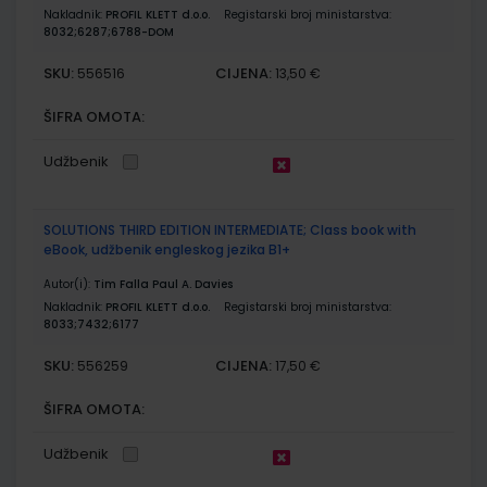
Nakladnik:
PROFIL KLETT d.o.o.
Registarski broj ministarstva:
8032;6287;6788-DOM
SKU:
CIJENA:
556516
13,50 €
ŠIFRA OMOTA:
Udžbenik
SOLUTIONS THIRD EDITION INTERMEDIATE; Class book with
eBook, udžbenik engleskog jezika B1+
Autor(i):
Tim Falla Paul A. Davies
Nakladnik:
PROFIL KLETT d.o.o.
Registarski broj ministarstva:
8033;7432;6177
SKU:
CIJENA:
556259
17,50 €
ŠIFRA OMOTA:
Udžbenik