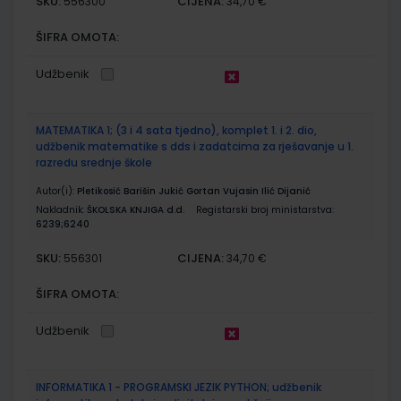
SKU:
CIJENA:
556300
34,70 €
ŠIFRA OMOTA:
Udžbenik
MATEMATIKA 1; (3 i 4 sata tjedno), komplet 1. i 2. dio,
udžbenik matematike s dds i zadatcima za rješavanje u 1.
razredu srednje škole
Autor(i):
Pletikosić Barišin Jukić Gortan Vujasin Ilić Dijanić
Nakladnik:
ŠKOLSKA KNJIGA d.d.
Registarski broj ministarstva:
6239;6240
SKU:
CIJENA:
556301
34,70 €
ŠIFRA OMOTA:
Udžbenik
INFORMATIKA 1 - PROGRAMSKI JEZIK PYTHON; udžbenik