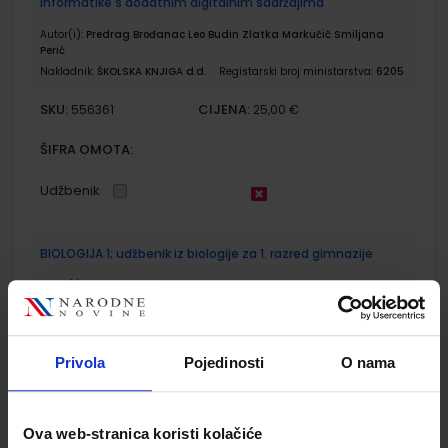
informatike s dodatnim digitalnim sadržajima
Autor(i):
Predrag Brođanac Leo Budin Zlatka Markučič Smiljana
Perić
Nakladnik:
ŠKOLSKA KNJIGA d.d.
Registarski broj ministarstva:
6205
SKU:
CIJENA:
556361
25,00 €
ŠIFRA OMOTA:
Udžbenik
BIOLOGIJA 1; udžbenik iz biologije za 1. razred gimnazije
Autor(i):
Gorica Grozdanić Karlo Horvatin Željko Krstanac
Nakladnik:
PROFIL KLETT d.o.o.
Registarski broj ministarstva:
6165
SKU:
CIJENA:
556331
19,50 €
Privola
Pojedinosti
O nama
ŠIFRA OMOTA:
Udžbenik
Ova web-stranica koristi kolačiće