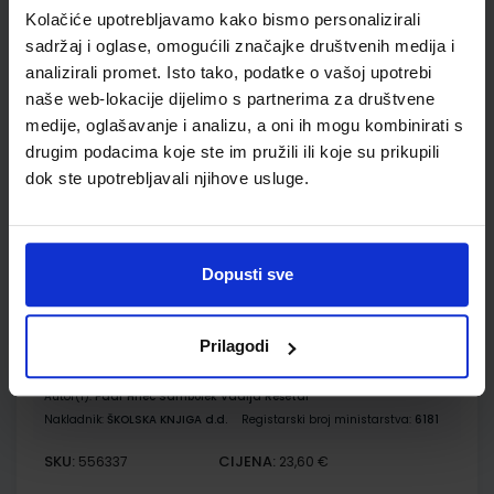
Kolačiće upotrebljavamo kako bismo personalizirali
BIOLOGIJA 1; radna bilježnica iz biologije za 1. razred
sadržaj i oglase, omogućili značajke društvenih medija i
gimnazije
analizirali promet. Isto tako, podatke o vašoj upotrebi
naše web-lokacije dijelimo s partnerima za društvene
Autor(i):
Gorica Grozdanić Karlo Horvatin Željko Krstanac
Nakladnik:
PROFIL KLETT d.o.o.
Registarski broj ministarstva:
6165-
medije, oglašavanje i analizu, a oni ih mogu kombinirati s
DOM
drugim podacima koje ste im pružili ili koje su prikupili
dok ste upotrebljavali njihove usluge.
SKU:
CIJENA:
556495
17,50 €
ŠIFRA OMOTA:
Udžbenik
Dopusti sve
FIZIKA OKO NAS 1; udžbenik fizike s dodatnim digitalnim
Prilagodi
sadržajima u prvom razredu gimnazija
Autor(i):
Paar Hrlec Sambolek Vadlja Rešetar
Nakladnik:
ŠKOLSKA KNJIGA d.d.
Registarski broj ministarstva:
6181
SKU:
CIJENA:
556337
23,60 €