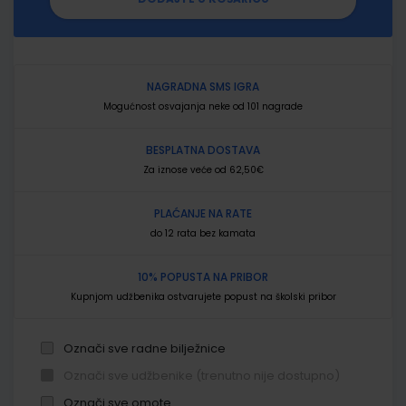
NAGRADNA SMS IGRA
Mogućnost osvajanja neke od 101 nagrade
BESPLATNA DOSTAVA
Za iznose veće od 62,50€
PLAĆANJE NA RATE
do 12 rata bez kamata
10% POPUSTA NA PRIBOR
Kupnjom udžbenika ostvarujete popust na školski pribor
Označi sve radne bilježnice
Označi sve udžbenike (trenutno nije dostupno)
Označi sve omote