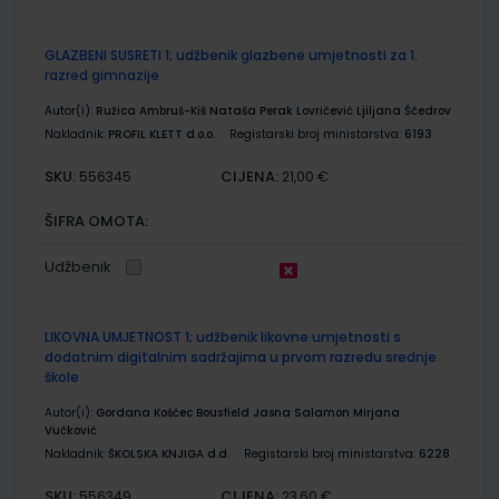
GLAZBENI SUSRETI 1; udžbenik glazbene umjetnosti za 1.
razred gimnazije
Autor(i):
Ružica Ambruš-Kiš Nataša Perak Lovričević Ljiljana Ščedrov
Nakladnik:
PROFIL KLETT d.o.o.
Registarski broj ministarstva:
6193
SKU:
CIJENA:
556345
21,00 €
ŠIFRA OMOTA:
Udžbenik
LIKOVNA UMJETNOST 1; udžbenik likovne umjetnosti s
dodatnim digitalnim sadržajima u prvom razredu srednje
škole
Autor(i):
Gordana Košćec Bousfield Jasna Salamon Mirjana
Vučković
Nakladnik:
ŠKOLSKA KNJIGA d.d.
Registarski broj ministarstva:
6228
SKU:
CIJENA:
556349
23,60 €