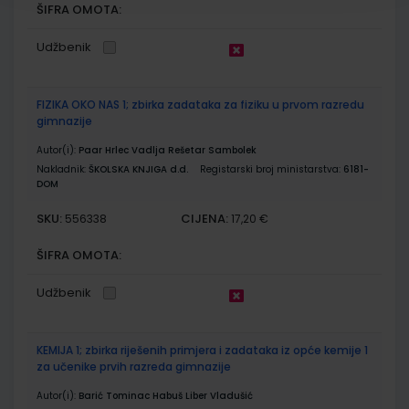
ŠIFRA OMOTA:
Udžbenik
FIZIKA OKO NAS 1; zbirka zadataka za fiziku u prvom razredu
gimnazije
Autor(i):
Paar Hrlec Vadlja Rešetar Sambolek
Nakladnik:
ŠKOLSKA KNJIGA d.d.
Registarski broj ministarstva:
6181-
DOM
SKU:
CIJENA:
556338
17,20 €
ŠIFRA OMOTA:
Udžbenik
KEMIJA 1; zbirka riješenih primjera i zadataka iz opće kemije 1
za učenike prvih razreda gimnazije
Autor(i):
Barić Tominac Habuš Liber Vladušić