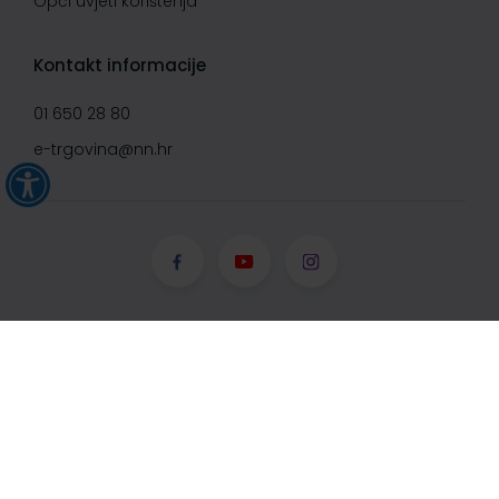
Opći uvjeti korištenja
Kontakt informacije
01 650 28 80
e-trgovina@nn.hr
© Narodne novine d.d. 2008-
2026, Sva prava pridržana