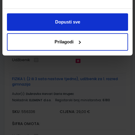
BIOLOGIJA 1; radna bilježnica iz biologije za prvi razred
gimnazije
Autor(i):
Bogut Đumlija Futivić Remenar
Dopusti sve
Nakladnik:
ALFA d.d.
Registarski broj ministarstva:
6164-DOM
SKU:
CIJENA:
556491
13,00 €
Prilagodi
ŠIFRA OMOTA:
Udžbenik
FIZIKA 1; (2 ili 3 sata nastave tjedno), udžbenik za 1. razred
gimnazija
Autor(i):
Dubravko Horvat Dario Hrupec
Nakladnik:
ELEMENT d.o.o.
Registarski broj ministarstva:
6180
SKU:
CIJENA:
556336
29,00 €
ŠIFRA OMOTA: