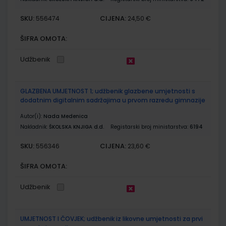
SKU:
CIJENA:
556474
24,50 €
ŠIFRA OMOTA:
Udžbenik
GLAZBENA UMJETNOST 1; udžbenik glazbene umjetnosti s
dodatnim digitalnim sadržajima u prvom razredu gimnazije
Autor(i):
Nada Medenica
Nakladnik:
ŠKOLSKA KNJIGA d.d.
Registarski broj ministarstva:
6194
SKU:
CIJENA:
556346
23,60 €
ŠIFRA OMOTA:
Udžbenik
UMJETNOST I ČOVJEK; udžbenik iz likovne umjetnosti za prvi