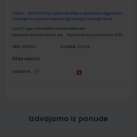
ETIKA 1 - NOVI PUTEVI; udžbenik etike s dodatnim digitalnim
sadržajima u prvom razredu gimnazija i srednjih škola
Autor(i):
Igor Lukić Marina Katinić Marko Zec
Nakladnik:
ŠKOLSKA KNJIGA d.d.
Registarski broj ministarstva:
6178
SKU:
CIJENA:
556350
20,10 €
ŠIFRA OMOTA:
Udžbenik
Izdvajamo iz ponude