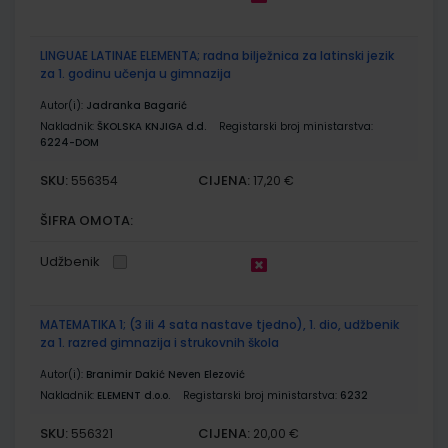
LINGUAE LATINAE ELEMENTA; radna bilježnica za latinski jezik
za 1. godinu učenja u gimnazija
Autor(i):
Jadranka Bagarić
Nakladnik:
ŠKOLSKA KNJIGA d.d.
Registarski broj ministarstva:
6224-DOM
SKU:
CIJENA:
556354
17,20 €
ŠIFRA OMOTA:
Udžbenik
MATEMATIKA 1; (3 ili 4 sata nastave tjedno), 1. dio, udžbenik
za 1. razred gimnazija i strukovnih škola
Autor(i):
Branimir Dakić Neven Elezović
Nakladnik:
ELEMENT d.o.o.
Registarski broj ministarstva:
6232
SKU:
CIJENA:
556321
20,00 €