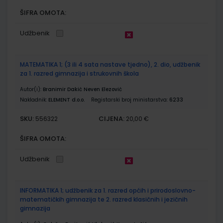
ŠIFRA OMOTA:
Udžbenik
MATEMATIKA 1; (3 ili 4 sata nastave tjedno), 2. dio, udžbenik
za 1. razred gimnazija i strukovnih škola
Autor(i):
Branimir Dakić Neven Elezović
Nakladnik:
ELEMENT d.o.o.
Registarski broj ministarstva:
6233
SKU:
CIJENA:
556322
20,00 €
ŠIFRA OMOTA:
Udžbenik
INFORMATIKA 1; udžbenik za 1. razred općih i prirodoslovno-
matematičkih gimnazija te 2. razred klasičnih i jezičnih
gimnazija