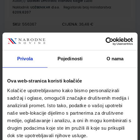
Autor(i):
Galešev Dmitrović Vlahović Kager Lučić
Nakladnik:
UDŽBENIK.HR d.o.o.
Registarski broj ministarstva:
6209;6207
SKU:
CIJENA:
556367
36,48 €
ŠIFRA OMOTA:
Udžbenik
Privola
Pojedinosti
O nama
BIOLOGIJA 1; udžbenik iz biologije za prvi razred gimnazije
Autor(i):
Bogut Đumlija Futivić Remenar
Ova web-stranica koristi kolačiće
Nakladnik:
ALFA d.d.
Registarski broj ministarstva:
6164
Kolačiće upotrebljavamo kako bismo personalizirali
SKU:
CIJENA:
556330
21,00 €
sadržaj i oglase, omogućili značajke društvenih medija i
analizirali promet. Isto tako, podatke o vašoj upotrebi
ŠIFRA OMOTA:
naše web-lokacije dijelimo s partnerima za društvene
medije, oglašavanje i analizu, a oni ih mogu kombinirati s
Udžbenik
drugim podacima koje ste im pružili ili koje su prikupili
dok ste upotrebljavali njihove usluge.