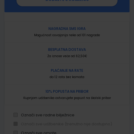
NAGRADNA SMS IGRA
Mogućnost osvajanja neke od 101 nagrade
BESPLATNA DOSTAVA
Za iznose veće od 62,50€
PLAĆANJE NA RATE
do 12 rata bez kamata
10% POPUSTA NA PRIBOR
Kupnjom udžbenika ostvarujete popust na školski pribor
Označi sve radne bilježnice
Označi sve udžbenike (trenutno nije dostupno)
Označi sve omote