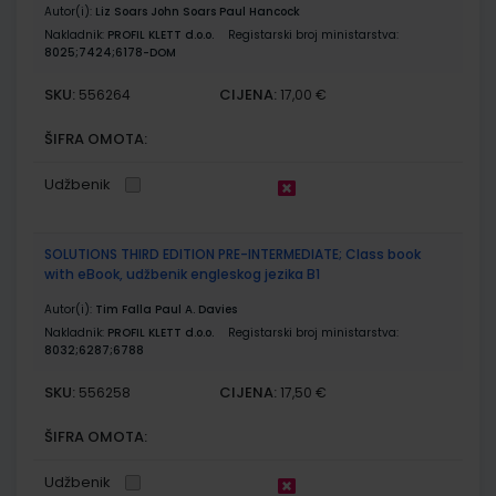
Autor(i):
Liz Soars John Soars Paul Hancock
Nakladnik:
PROFIL KLETT d.o.o.
Registarski broj ministarstva:
8025;7424;6178-DOM
SKU:
CIJENA:
556264
17,00 €
ŠIFRA OMOTA:
Udžbenik
SOLUTIONS THIRD EDITION PRE-INTERMEDIATE; Class book
with eBook, udžbenik engleskog jezika B1
Autor(i):
Tim Falla Paul A. Davies
Nakladnik:
PROFIL KLETT d.o.o.
Registarski broj ministarstva:
8032;6287;6788
SKU:
CIJENA:
556258
17,50 €
ŠIFRA OMOTA:
Udžbenik