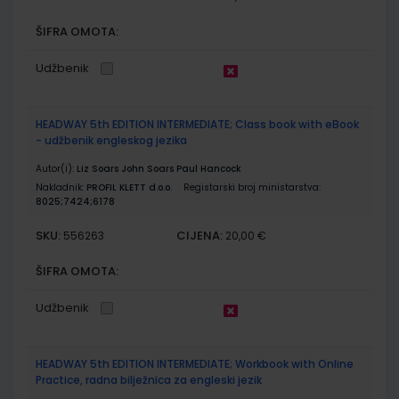
ŠIFRA OMOTA:
Udžbenik
HEADWAY 5th EDITION INTERMEDIATE; Class book with eBook
- udžbenik engleskog jezika
Autor(i):
Liz Soars John Soars Paul Hancock
Nakladnik:
PROFIL KLETT d.o.o.
Registarski broj ministarstva:
8025;7424;6178
SKU:
CIJENA:
556263
20,00 €
ŠIFRA OMOTA:
Udžbenik
HEADWAY 5th EDITION INTERMEDIATE; Workbook with Online
Practice, radna bilježnica za engleski jezik