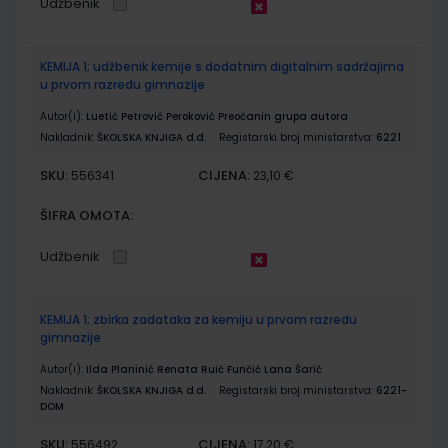
Udžbenik
KEMIJA 1; udžbenik kemije s dodatnim digitalnim sadržajima
u prvom razredu gimnazije
Autor(i):
Luetić Petrović Peroković Preočanin grupa autora
Nakladnik:
ŠKOLSKA KNJIGA d.d.
Registarski broj ministarstva:
6221
SKU:
CIJENA:
556341
23,10 €
ŠIFRA OMOTA:
Udžbenik
KEMIJA 1; zbirka zadataka za kemiju u prvom razredu
gimnazije
Autor(i):
Ilda Planinić Renata Ruić Funčić Lana Šarić
Nakladnik:
ŠKOLSKA KNJIGA d.d.
Registarski broj ministarstva:
6221-
DOM
SKU:
CIJENA:
556492
17,20 €