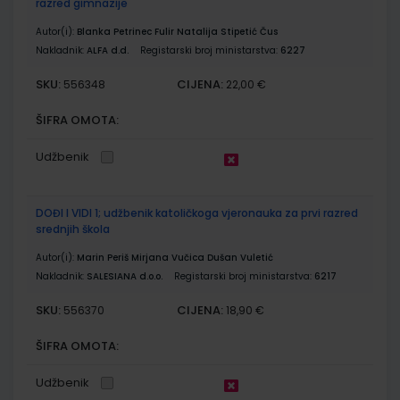
razred gimnazije
Autor(i):
Blanka Petrinec Fulir Natalija Stipetić Čus
Nakladnik:
ALFA d.d.
Registarski broj ministarstva:
6227
SKU:
CIJENA:
556348
22,00 €
ŠIFRA OMOTA:
Udžbenik
DOĐI I VIDI 1; udžbenik katoličkoga vjeronauka za prvi razred
srednjih škola
Autor(i):
Marin Periš Mirjana Vučica Dušan Vuletić
Nakladnik:
SALESIANA d.o.o.
Registarski broj ministarstva:
6217
SKU:
CIJENA:
556370
18,90 €
ŠIFRA OMOTA:
Udžbenik