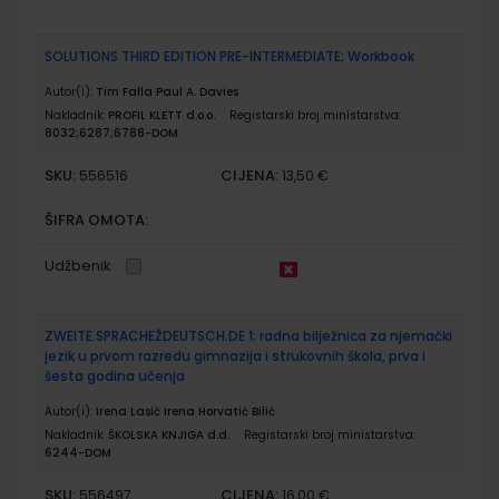
SOLUTIONS THIRD EDITION PRE-INTERMEDIATE; Workbook
Autor(i):
Tim Falla Paul A. Davies
Nakladnik:
PROFIL KLETT d.o.o.
Registarski broj ministarstva:
8032;6287;6788-DOM
SKU:
CIJENA:
556516
13,50 €
ŠIFRA OMOTA:
Udžbenik
ZWEITE.SPRACHEŽDEUTSCH.DE 1; radna bilježnica za njemački
jezik u prvom razredu gimnazija i strukovnih škola, prva i
šesta godina učenja
Autor(i):
Irena Lasić Irena Horvatić Bilić
Nakladnik:
ŠKOLSKA KNJIGA d.d.
Registarski broj ministarstva:
6244-DOM
SKU:
CIJENA:
556497
16,00 €