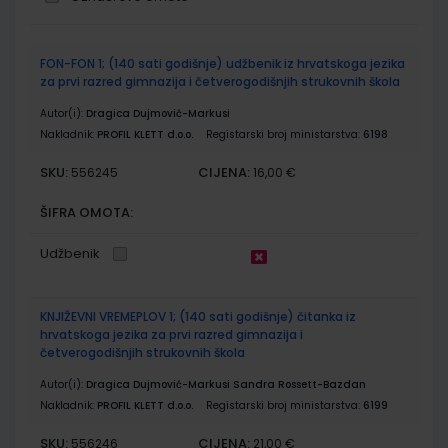
Grupirani
FON-FON 1; (140 sati godišnje) udžbenik iz hrvatskoga jezika
proizvodi
za prvi razred gimnazija i četverogodišnjih strukovnih škola
Autor(i):
Dragica Dujmović-Markusi
Nakladnik:
PROFIL KLETT d.o.o.
Registarski broj ministarstva:
6198
SKU:
CIJENA:
556245
16,00 €
ŠIFRA OMOTA:
Udžbenik
KNJIŽEVNI VREMEPLOV 1; (140 sati godišnje) čitanka iz
hrvatskoga jezika za prvi razred gimnazija i
četverogodišnjih strukovnih škola
Autor(i):
Dragica Dujmović-Markusi Sandra Rossett-Bazdan
Nakladnik:
PROFIL KLETT d.o.o.
Registarski broj ministarstva:
6199
SKU:
CIJENA:
556246
21,00 €