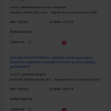
Autor(i):
Birello Bonafaccia Petri Vilagrasa
Nakladnik:
PROFIL KLETT d.o.o.
Registarski broj ministarstva:
6266
SKU:
CIJENA:
556316
33,00 €
ŠIFRA OMOTA:
Udžbenik
LINGUAE LATINAE ELEMENTA; udžbenik latinskoga jezika s
dodatnim digitalnim sadržajima za prvu godinu učenja u
gimnazijama
Autor(i):
Jadranka Bagarić
Nakladnik:
ŠKOLSKA KNJIGA d.d.
Registarski broj ministarstva:
6224
SKU:
CIJENA:
556353
25,50 €
ŠIFRA OMOTA:
Udžbenik