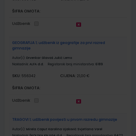
ŠIFRA OMOTA:
Udžbenik
GEOGRAFIJA 1; udžbenik iz geografije za prvi razred
gimnazije
Autor(i):
Drvenkar Glavaš Jukić Lemo
Nakladnik:
ALFA d.d.
Registarski broj ministarstva:
6189
SKU:
CIJENA:
556342
21,00 €
ŠIFRA OMOTA:
Udžbenik
TRAGOVI 1; udžbenik povijesti u prvom razredu gimnazije
Autor(i):
Mirela Caput Karolina Ujaković Svjetlana Vorel
Nakladnik:
ŠKOLSKA KNJIGA d.d.
Registarski broj ministarstva:
6472