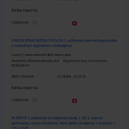
ŠIFRA OMOTA:
Udžbenik
ZWEITE.SPRACHEŽDEUTSCH.DE 1; udžbenik njemačkoga jezika
s dodatnim digitalnim sadržajima
Autor(i):
Irena Horvatić Bilić Irena Lasić
Nakladnik:
ŠKOLSKA KNJIGA d.d.
Registarski broj ministarstva:
8235;6244
SKU:
CIJENA:
556306
24,00 €
ŠIFRA OMOTA:
Udžbenik
AL DENTE 1; udžbenik za talijanski jezik, 1. i/ili 2. razred
gimnazija, corso d'italiano, libro dello studente + esercizi +
CD + DVD