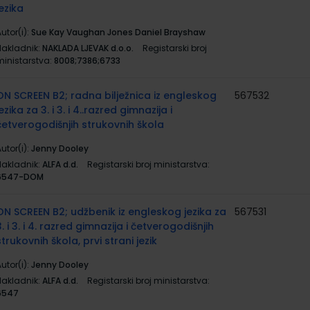
jezika
utor(i):
Sue Kay Vaughan Jones Daniel Brayshaw
Nakladnik:
NAKLADA LJEVAK d.o.o.
Registarski broj
ministarstva:
8008;7386;6733
ON SCREEN B2; radna bilježnica iz engleskog
567532
jezika za 3. i 3. i 4..razred gimnazija i
četverogodišnjih strukovnih škola
utor(i):
Jenny Dooley
Nakladnik:
ALFA d.d.
Registarski broj ministarstva:
6547-DOM
ON SCREEN B2; udžbenik iz engleskog jezika za
567531
3. i 3. i 4. razred gimnazija i četverogodišnjih
strukovnih škola, prvi strani jezik
utor(i):
Jenny Dooley
Nakladnik:
ALFA d.d.
Registarski broj ministarstva:
6547