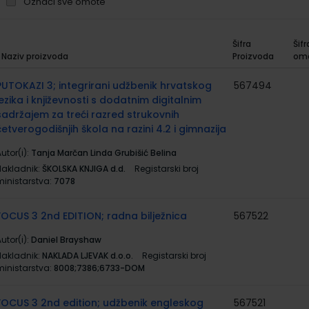
Označi sve omote
Šifra
Šifr
Naziv proizvoda
Proizvoda
om
rupirani
roizvodi
PUTOKAZI 3; integrirani udžbenik hrvatskog
567494
jezika i književnosti s dodatnim digitalnim
sadržajem za treći razred strukovnih
četverogodišnjih škola na razini 4.2 i gimnazija
utor(i):
Tanja Marčan Linda Grubišić Belina
Nakladnik:
ŠKOLSKA KNJIGA d.d.
Registarski broj
ministarstva:
7078
FOCUS 3 2nd EDITION; radna bilježnica
567522
utor(i):
Daniel Brayshaw
Nakladnik:
NAKLADA LJEVAK d.o.o.
Registarski broj
ministarstva:
8008;7386;6733-DOM
FOCUS 3 2nd edition; udžbenik engleskog
567521