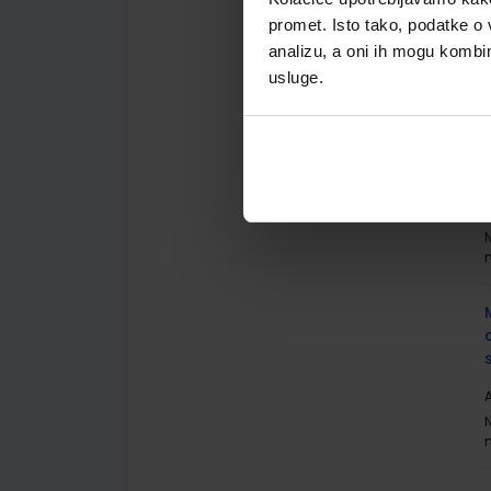
promet. Isto tako, podatke o 
A
analizu, a oni ih mogu kombini
usluge.
A
A