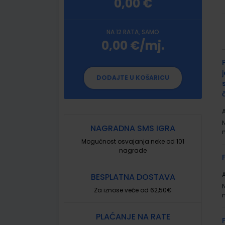
0,00 €
NA 12 RATA, SAMO
0,00 €/mj.
G
p
DODAJTE U KOŠARICU
A
NAGRADNA SMS IGRA
Mogućnost osvajanja neke od 101
nagrade
A
BESPLATNA DOSTAVA
Za iznose veće od 62,50€
PLAĆANJE NA RATE