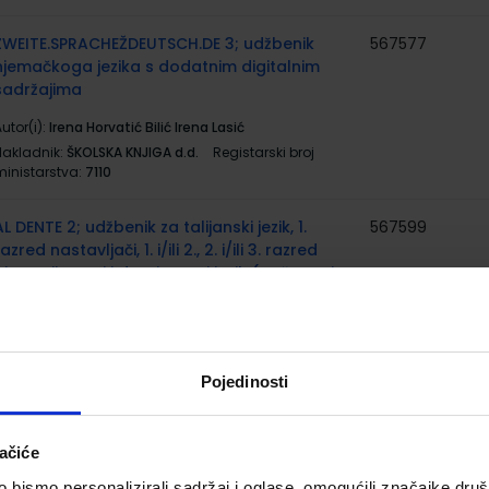
ZWEITE.SPRACHEŽDEUTSCH.DE 3; udžbenik
567577
njemačkoga jezika s dodatnim digitalnim
sadržajima
utor(i):
Irena Horvatić Bilić Irena Lasić
Nakladnik:
ŠKOLSKA KNJIGA d.d.
Registarski broj
ministarstva:
7110
AL DENTE 2; udžbenik za talijanski jezik, 1.
567599
azred nastavljači, 1. i/ili 2., 2. i/ili 3. razred
gimnazija, prvi i drugi strani jezik (početno i
napredno učenje)
utor(i):
Birello Bonafaccia Bosc Licastro Vilagrasa
Nakladnik:
PROFIL KLETT d.o.o.
Registarski broj
ministarstva:
6797
Pojedinosti
MATEMATIKA 3; (3 ili 4 sata nastave tjedno), 1.
567631
ačiće
dio, udžbenik za 3. razred gimnazija i
strukovnih škola
bismo personalizirali sadržaj i oglase, omogućili značajke društv