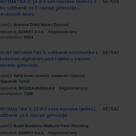
MATEMATIKA 3; (4 ili 5 sati nastave tjedno) 2.
567634
dio, udžbenik za 3. razred gimnazija i
strukovnih škola
utor(i):
Branimir Dakić Neven Elezović
Nakladnik:
ELEMENT d.o.o.
Registarski broj
ministarstva:
6684
SVIJET INFORMATIKE 3; udžbenik informatike s
567640
dodatnim digitalnim sadržajima u trećem
razredu gimnazija
utor(i):
Šafar Đerki Leventić Ivanković-Ižaković
Stjepanek Tomić
Nakladnik:
ŠKOLSKA KNJIGA d.d.
Registarski broj
ministarstva:
7086
INFORMATIKA 3; (2 ili 3 sata nastave tjedno),
567642
udžbenik za 3. razred gimnazija
utor(i):
Budin Brođanac Markučič Perić Wendling
Nakladnik:
ELEMENT d.o.o.
Registarski broj