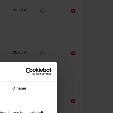
24,00 €
35,00 €
O nama
22,00 €
enih medija i analizirali