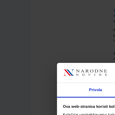
A
r
A
Privola
Ova web-stranica koristi kol
Kolačiće upotrebljavamo kako 