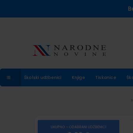
B
Školski udžbenici
Knjige
Tiskanice
Šk
UKUPNO - ODABRANI UDŽBENICI