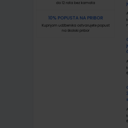
do 12 rata bez kamata
A
10% POPUSTA NA PRIBOR
Kupnjom udžbenika ostvarujete popust
na školski pribor
A
A