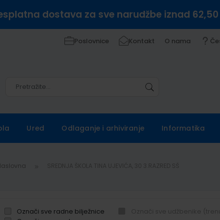
esplatna dostava za sve narudžbe iznad 62,50
Poslovnice
Kontakt
O nama
Če
Pretražite
Pretražite
ola
Ured
Odlaganje i arhiviranje
Informatika
Naslovna
SREDNJA ŠKOLA TINA UJEVIĆA, 30 3.RAZRED SŠ
Označi sve radne bilježnice
Označi sve udžbenike (tren