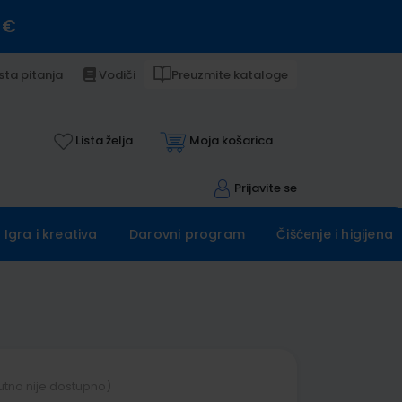
 €
sta pitanja
Vodiči
Preuzmite kataloge
Lista želja
Moja košarica
Prijavite se
Igra i kreativa
Darovni program
Čišćenje i higijena
utno nije dostupno)