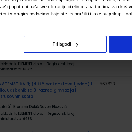
vašoj upotrebi naše web-lokacije dijelimo s partnerima za društv
utor(i):
Branimir Dakić Neven Elezović
rati s drugim podacima koje ste im pružili ili koje su prikupili do
Nakladnik:
ELEMENT d.o.o.
Registarski broj
ministarstva:
6681
MATEMATIKA 3; (3 ili 4 sata nastave tjedno),
567632
2. dio, udžbenik za 3. razred gimnazija i
Prilagodi
strukovnih škola
utor(i):
Branimir Dakić Neven Elezović
Nakladnik:
ELEMENT d.o.o.
Registarski broj
ministarstva:
6682
MATEMATIKA 3; (4 ili 5 sati nastave tjedno) 1.
567633
dio, udžbenik za 3. razred gimnazija i
strukovnih škola
utor(i):
Branimir Dakić Neven Elezović
Nakladnik:
ELEMENT d.o.o.
Registarski broj
ministarstva:
6683