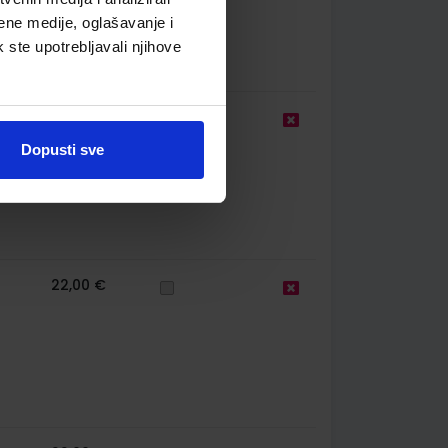
ene medije, oglašavanje i
k ste upotrebljavali njihove
22,00 €
Dopusti sve
22,00 €