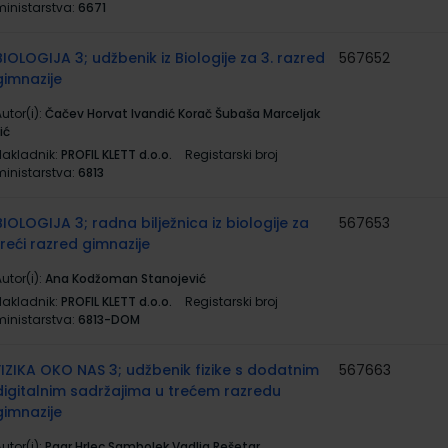
ministarstva:
6671
BIOLOGIJA 3; udžbenik iz Biologije za 3. razred
567652
gimnazije
utor(i):
Čačev Horvat Ivandić Korač Šubaša Marceljak
lić
Nakladnik:
PROFIL KLETT d.o.o.
Registarski broj
ministarstva:
6813
BIOLOGIJA 3; radna bilježnica iz biologije za
567653
treći razred gimnazije
utor(i):
Ana Kodžoman Stanojević
Nakladnik:
PROFIL KLETT d.o.o.
Registarski broj
ministarstva:
6813-DOM
FIZIKA OKO NAS 3; udžbenik fizike s dodatnim
567663
digitalnim sadržajima u trećem razredu
gimnazije
utor(i):
Paar Hrlec Sambolek Vadlja Rešetar