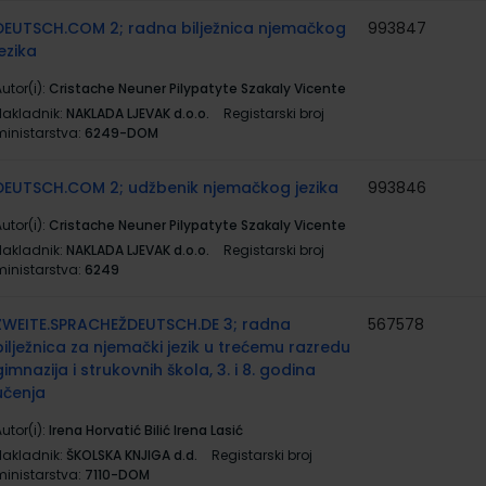
DEUTSCH.COM 2; radna bilježnica njemačkog
993847
jezika
utor(i):
Cristache Neuner Pilypatyte Szakaly Vicente
Nakladnik:
NAKLADA LJEVAK d.o.o.
Registarski broj
ministarstva:
6249-DOM
DEUTSCH.COM 2; udžbenik njemačkog jezika
993846
utor(i):
Cristache Neuner Pilypatyte Szakaly Vicente
Nakladnik:
NAKLADA LJEVAK d.o.o.
Registarski broj
ministarstva:
6249
ZWEITE.SPRACHEŽDEUTSCH.DE 3; radna
567578
bilježnica za njemački jezik u trećemu razredu
gimnazija i strukovnih škola, 3. i 8. godina
učenja
utor(i):
Irena Horvatić Bilić Irena Lasić
Nakladnik:
ŠKOLSKA KNJIGA d.d.
Registarski broj
ministarstva:
7110-DOM