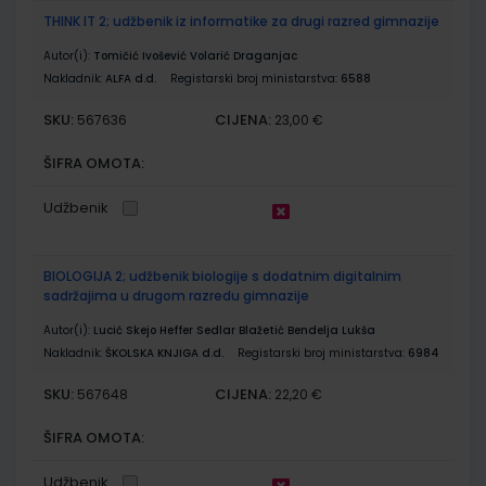
THINK IT 2; udžbenik iz informatike za drugi razred gimnazije
Autor(i):
Tomičić Ivošević Volarić Draganjac
Nakladnik:
ALFA d.d.
Registarski broj ministarstva:
6588
SKU:
CIJENA:
567636
23,00 €
ŠIFRA OMOTA:
Udžbenik
BIOLOGIJA 2; udžbenik biologije s dodatnim digitalnim
sadržajima u drugom razredu gimnazije
Autor(i):
Lucić Skejo Heffer Sedlar Blažetić Bendelja Lukša
Nakladnik:
ŠKOLSKA KNJIGA d.d.
Registarski broj ministarstva:
6984
SKU:
CIJENA:
567648
22,20 €
ŠIFRA OMOTA:
Udžbenik