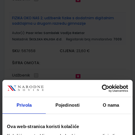
FIZIKA OKO NAS 2; udžbenik fizike s dodatnim digitalnim
sadržajima u drugom razredu gimnazije
Autor(i):
Paar Hrlec Sambolek Vadlja Rešetar
Nakladnik:
ŠKOLSKA KNJIGA d.d.
Registarski broj ministarstva:
7009
SKU:
CIJENA:
567658
23,60 €
ŠIFRA OMOTA:
Udžbenik
FIZIKA OKO NAS 2; zbirka zadataka za fiziku u drugom
razredu srednjih škola s četverogodišnjim programom fizike
Privola
Pojedinosti
O nama
Autor(i):
Paar Hrlec Sambolek Vadlja Rešetar
Nakladnik:
ŠKOLSKA KNJIGA d.d.
Registarski broj ministarstva:
7009-DOM
Ova web-stranica koristi kolačiće
SKU:
CIJENA:
567659
17,20 €