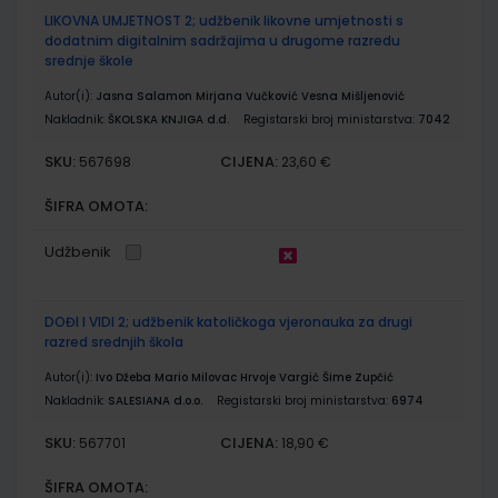
LIKOVNA UMJETNOST 2; udžbenik likovne umjetnosti s
dodatnim digitalnim sadržajima u drugome razredu
srednje škole
Autor(i):
Jasna Salamon Mirjana Vučković Vesna Mišljenović
Nakladnik:
ŠKOLSKA KNJIGA d.d.
Registarski broj ministarstva:
7042
SKU:
CIJENA:
567698
23,60 €
ŠIFRA OMOTA:
Udžbenik
DOĐI I VIDI 2; udžbenik katoličkoga vjeronauka za drugi
razred srednjih škola
Autor(i):
Ivo Džeba Mario Milovac Hrvoje Vargić Šime Zupčić
Nakladnik:
SALESIANA d.o.o.
Registarski broj ministarstva:
6974
SKU:
CIJENA:
567701
18,90 €
ŠIFRA OMOTA: