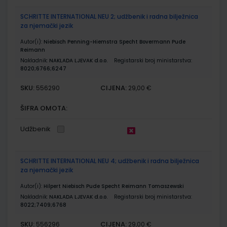
SCHRITTE INTERNATIONAL NEU 2; udžbenik i radna bilježnica
za njemački jezik
Autor(i):
Niebisch Penning-Hiemstra Specht Bovermann Pude
Reimann
Nakladnik:
NAKLADA LJEVAK d.o.o.
Registarski broj ministarstva:
8020;6766;6247
SKU:
CIJENA:
556290
29,00 €
ŠIFRA OMOTA:
Udžbenik
SCHRITTE INTERNATIONAL NEU 4; udžbenik i radna bilježnica
za njemački jezik
Autor(i):
Hilpert Niebisch Pude Specht Reimann Tomaszewski
Nakladnik:
NAKLADA LJEVAK d.o.o.
Registarski broj ministarstva:
8022;7409;6768
SKU:
CIJENA:
556296
29,00 €