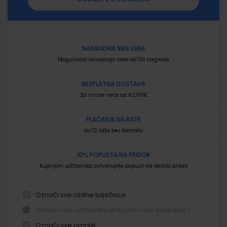
NAGRADNA SMS IGRA
Mogućnost osvajanja neke od 101 nagrade
BESPLATNA DOSTAVA
Za iznose veće od 62,50€
PLAĆANJE NA RATE
do 12 rata bez kamata
10% POPUSTA NA PRIBOR
Kupnjom udžbenika ostvarujete popust na školski pribor
Označi sve radne bilježnice
Označi sve udžbenike (trenutno nije dostupno)
Označi sve omote