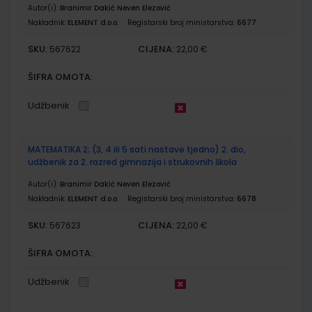
Autor(i):
Branimir Dakić Neven Elezović
Nakladnik:
ELEMENT d.o.o.
Registarski broj ministarstva:
6677
SKU:
CIJENA:
567622
22,00 €
ŠIFRA OMOTA:
Udžbenik
MATEMATIKA 2; (3, 4 ili 5 sati nastave tjedno) 2. dio,
udžbenik za 2. razred gimnazija i strukovnih škola
Autor(i):
Branimir Dakić Neven Elezović
Nakladnik:
ELEMENT d.o.o.
Registarski broj ministarstva:
6678
SKU:
CIJENA:
567623
22,00 €
ŠIFRA OMOTA:
Udžbenik