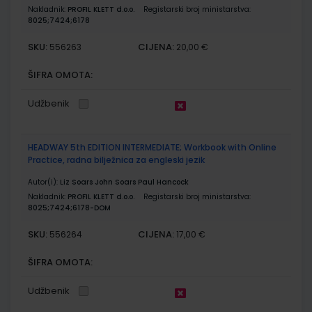
Nakladnik:
PROFIL KLETT d.o.o.
Registarski broj ministarstva:
8025;7424;6178
SKU:
CIJENA:
556263
20,00 €
ŠIFRA OMOTA:
Udžbenik
HEADWAY 5th EDITION INTERMEDIATE; Workbook with Online
Practice, radna bilježnica za engleski jezik
Autor(i):
Liz Soars John Soars Paul Hancock
Nakladnik:
PROFIL KLETT d.o.o.
Registarski broj ministarstva:
8025;7424;6178-DOM
SKU:
CIJENA:
556264
17,00 €
ŠIFRA OMOTA:
Udžbenik