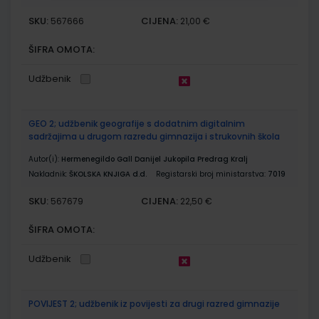
SKU:
CIJENA:
567666
21,00 €
ŠIFRA OMOTA:
Udžbenik
GEO 2; udžbenik geografije s dodatnim digitalnim
sadržajima u drugom razredu gimnazija i strukovnih škola
Autor(i):
Hermenegildo Gall Danijel Jukopila Predrag Kralj
Nakladnik:
ŠKOLSKA KNJIGA d.d.
Registarski broj ministarstva:
7019
SKU:
CIJENA:
567679
22,50 €
ŠIFRA OMOTA:
Udžbenik
POVIJEST 2; udžbenik iz povijesti za drugi razred gimnazije