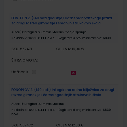
Grupirani
FON-FON 2; (140 sati godišnje) udžbenik hrvatskoga jezika
proizvodi
za drugi razred gimnazije i srednjih strukovnih škola
Autor(i):
Dragica Dujmović Markusi Tanja Španjić
Nakladnik:
PROFIL KLETT d.o.o.
Registarski broj ministarstva:
6839
SKU:
CIJENA:
567471
16,00 €
ŠIFRA OMOTA:
Udžbenik
FONOPLOV 2; (140 sati) integrirana radna bilježnica za drugi
razred gimnazije i četverogodišnjih strukovnih škola
Autor(i):
Dragica Dujmović Markusi
Nakladnik:
PROFIL KLETT d.o.o.
Registarski broj ministarstva:
6839-
DOM
SKU:
CIJENA:
567472
12,00 €