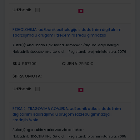
Udžbenik
PSIHOLOGIJA; udžbenik psihologije s dodatnim digitalnim
sadržajima u drugom i trećem razredu gimnazija
Autor(i):
Ana Boban Lipić Ivana Jambrović Čugura Maja Kolega
Nakladnik:
ŠKOLSKA KNJIGA d.d.
Registarski broj ministarstva:
7076
SKU:
CIJENA:
567709
25,50 €
ŠIFRA OMOTA:
Udžbenik
ETIKA 2, TRAGOVIMA ČOVJEKA; udžbenik etike s dodatnim
digitalnim sadržajima u drugom razredu gimnazija i
srednjih škola
Autor(i):
Igor Lukić Marko Zec Zlata Paštar
Nakladnik:
ŠKOLSKA KNJIGA d.d.
Registarski broj ministarstva:
7005