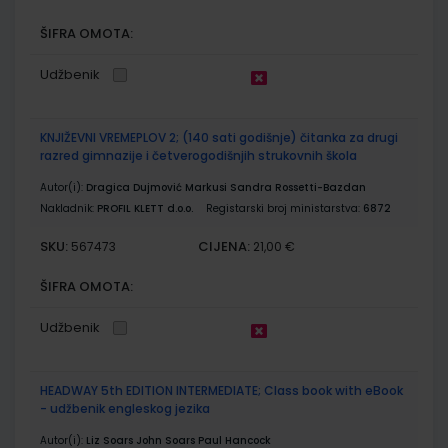
ŠIFRA OMOTA:
Udžbenik
KNJIŽEVNI VREMEPLOV 2; (140 sati godišnje) čitanka za drugi
razred gimnazije i četverogodišnjih strukovnih škola
Autor(i):
Dragica Dujmović Markusi Sandra Rossetti-Bazdan
Nakladnik:
PROFIL KLETT d.o.o.
Registarski broj ministarstva:
6872
SKU:
CIJENA:
567473
21,00 €
ŠIFRA OMOTA:
Udžbenik
HEADWAY 5th EDITION INTERMEDIATE; Class book with eBook
- udžbenik engleskog jezika
Autor(i):
Liz Soars John Soars Paul Hancock