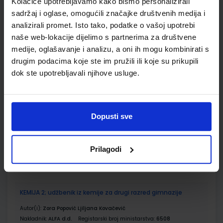
Kolačiće upotrebljavamo kako bismo personalizirali
sadržaj i oglase, omogućili značajke društvenih medija i
ŠIFRA OMOTA:
analizirali promet. Isto tako, podatke o vašoj upotrebi
Udžbenik
naše web-lokacije dijelimo s partnerima za društvene
medije, oglašavanje i analizu, a oni ih mogu kombinirati s
drugim podacima koje ste im pružili ili koje su prikupili
KEMIJA 2; zbirka zadataka iz kemije za drugi razred
dok ste upotrebljavali njihove usluge.
gimnazije
Autor(i):
Popović Kovačević Kristek Krnić
Nakladnik:
ALFA d.d.
Registarski broj ministarstva:
6508-DOM
Dopusti sve
SKU:
CIJENA:
567667
13,00 €
ŠIFRA OMOTA:
Prilagodi
Udžbenik
KEMIJA 2; udžbenik iz kemije za drugi razred gimnazije
Autor(i):
Zora Popović Ljiljana Kovačević
Nakladnik:
ALFA d.d.
Registarski broj ministarstva:
6508