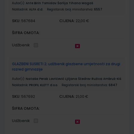
Autor(i):
Ante Birin Tomislav Šarlija Tihana Magaš
Nakladnik:
ALFA d.d.
Registarski broj ministarstva:
6557
SKU:
CIJENA:
567684
22,00 €
ŠIFRA OMOTA:
Udžbenik
GLAZBENI SUSRETI 2; udžbenik glazbene umjetnosti za drugi
razred gimnazije
Autor(i):
Nataša Perak Lovričević Ljiljana Ščedrov Ružica Ambruš-Kiš
Nakladnik:
PROFIL KLETT d.o.o.
Registarski broj ministarstva:
6847
SKU:
CIJENA:
567692
21,00 €
ŠIFRA OMOTA:
Udžbenik