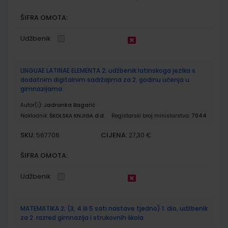
ŠIFRA OMOTA:
Udžbenik
LINGUAE LATINAE ELEMENTA 2; udžbenik latinskoga jezika s
dodatnim digitalnim sadržajima za 2. godinu učenja u
gimnazijama
Autor(i):
Jadranka Bagarić
Nakladnik:
ŠKOLSKA KNJIGA d.d.
Registarski broj ministarstva:
7044
SKU:
CIJENA:
567706
27,30 €
ŠIFRA OMOTA:
Udžbenik
MATEMATIKA 2; (3, 4 ili 5 sati nastave tjedno) 1. dio, udžbenik
za 2. razred gimnazija i strukovnih škola