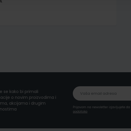
A
te se kako bi primali
acije o novim proizvodima i
ma, akcijama i drugim
Prijavom na newsletter izjavljujete d
nostima
podataka