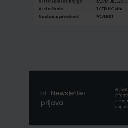
Vrsta školske knjige
RADNA BILJEŽNIC
Vrsta škole
3 STRUKOVNA
Nastavni predmet
POVIJEST
Prijavi
Newsletter
inform
usluga
prijava
pogod