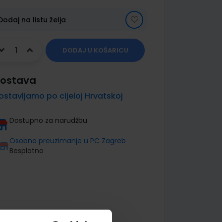
Dodaj na listu želja
DODAJ U KOŠARICU
ostava
ostavljamo po cijeloj Hrvatskoj
Dostupno za narudžbu
Osobno preuzimanje u PC Zagreb
Besplatno