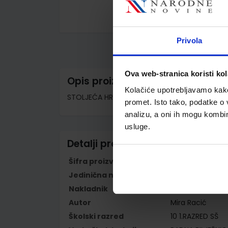
Skip
to
Privola
the
beginning
of
the
Ova web-stranica koristi kol
images
Opis proizvoda
gallery
Kolačiće upotrebljavamo kako 
STOLJEĆA HRVATSKE POVIJESTI; Radna bilježnica 
promet. Isto tako, podatke o 
analizu, a oni ih mogu kombini
usluge.
Detalji proizvoda
Šifra proizvoda
596242
Jedinična mjera
kom
Nakladnik
ALFA d.d.
Autor
Mira Racić
Školski razred
10 1.RAZRED SŠ