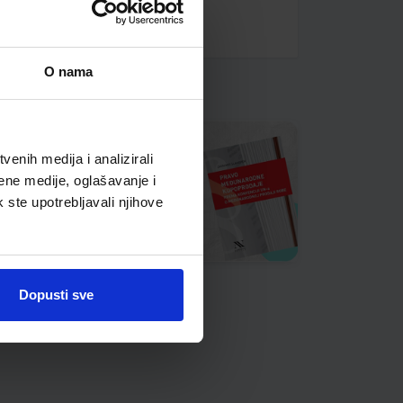
O nama
enih medija i analizirali
ene medije, oglašavanje i
k ste upotrebljavali njihove
Dopusti sve