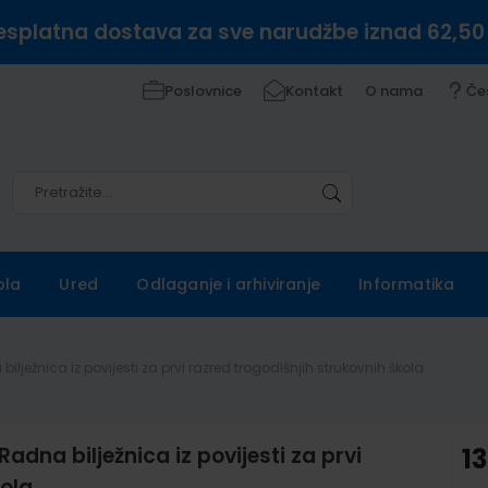
esplatna dostava za sve narudžbe iznad 62,50
Poslovnice
Kontakt
O nama
Če
Pretražite
Pretražite
ola
Ured
Odlaganje i arhiviranje
Informatika
ježnica iz povijesti za prvi razred trogodišnjih strukovnih škola
na bilježnica iz povijesti za prvi
13
kola