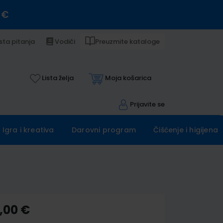
 €
sta pitanja
Vodiči
Preuzmite kataloge
Lista želja
Moja košarica
Prijavite se
Igra i kreativa
Darovni program
Čišćenje i higijena
,00 €