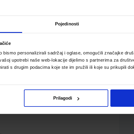
Pojedinosti
ačiće
bismo personalizirali sadržaj i oglase, omogućili značajke društv
iz povijesti za prvi razred trogodišnjih strukovnih škola
vašoj upotrebi naše web-lokacije dijelimo s partnerima za društv
rati s drugim podacima koje ste im pružili ili koje su prikupili do
Prilagodi