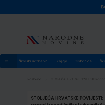
B
Školski udžbenici
Knjige
Tiskanice
Šk
Naslovna
STOLJEĆA HRVATSKE POVIJESTI; Radna bil
STOLJEĆA HRVATSKE POVIJESTI; Rad
razred trogodišnjih strukovnih š