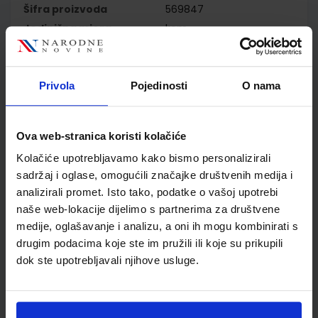
Šifra proizvoda
569847
Jedinična mjera
kom
Nakladnik
PROFIL KLETT d.o.o.
Autor
Martić Ivančić Čupić
Brničević Stanić Martinić
Privola
Pojedinosti
O nama
Cezar
Školski razred
02 2.RAZRED OŠ
Vrsta školske knjige
UDŽBENIK
Ova web-stranica koristi kolačiće
Vrsta škole
1 OSNOVNA
Kolačiće upotrebljavamo kako bismo personalizirali
Nastavni predmet
MATEMATIKA PP
sadržaj i oglase, omogućili značajke društvenih medija i
Reg br min
7945
analizirali promet. Isto tako, podatke o vašoj upotrebi
naše web-lokacije dijelimo s partnerima za društvene
medije, oglašavanje i analizu, a oni ih mogu kombinirati s
drugim podacima koje ste im pružili ili koje su prikupili
dok ste upotrebljavali njihove usluge.