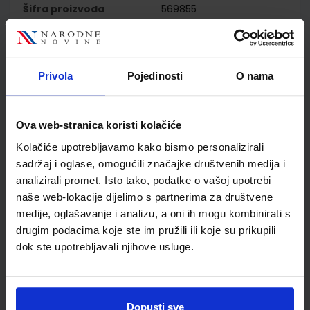
Šifra proizvoda
569855
Jedinična mjera
kom
Nakladnik
PROFIL KLETT d.o.o.
Autor
Martić Ivančić Kuvačić
Privola
Pojedinosti
O nama
Roje Tkalčec Lažeta
Školski razred
03 3.RAZRED OŠ
Vrsta školske knjige
UDŽBENIK
Ova web-stranica koristi kolačiće
Vrsta škole
1 OSNOVNA
Kolačiće upotrebljavamo kako bismo personalizirali
Nastavni predmet
MATEMATIKA PP
sadržaj i oglase, omogućili značajke društvenih medija i
Reg br min
7947
analizirali promet. Isto tako, podatke o vašoj upotrebi
naše web-lokacije dijelimo s partnerima za društvene
medije, oglašavanje i analizu, a oni ih mogu kombinirati s
drugim podacima koje ste im pružili ili koje su prikupili
dok ste upotrebljavali njihove usluge.
Dopusti sve