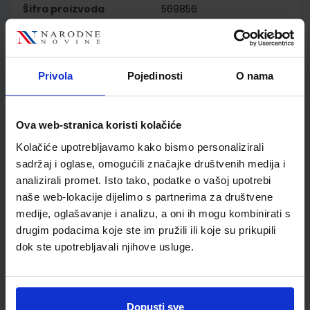
Šifra proizvoda
569856
Jedinična mjera
kom
Nakladnik
PROFIL KLETT d.o.o.
Autor
Martić Ivančić Kuvačić
Privola
Pojedinosti
O nama
Roje Tkalčec Lažeta
Školski razred
03 3.RAZRED OŠ
Vrsta školske knjige
UDŽBENIK
Ova web-stranica koristi kolačiće
Vrsta škole
1 OSNOVNA
Kolačiće upotrebljavamo kako bismo personalizirali
Nastavni predmet
MATEMATIKA PP
sadržaj i oglase, omogućili značajke društvenih medija i
Reg br min
7948
analizirali promet. Isto tako, podatke o vašoj upotrebi
naše web-lokacije dijelimo s partnerima za društvene
medije, oglašavanje i analizu, a oni ih mogu kombinirati s
drugim podacima koje ste im pružili ili koje su prikupili
dok ste upotrebljavali njihove usluge.
Dopusti sve