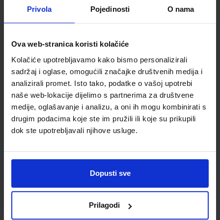
Detalji proizvoda
Privola
Pojedinosti
O nama
Šifra proizvoda
857938
Jedinična mjera
kom
Ova web-stranica koristi kolačiće
Kolačiće upotrebljavamo kako bismo personalizirali
sadržaj i oglase, omogućili značajke društvenih medija i
analizirali promet. Isto tako, podatke o vašoj upotrebi
naše web-lokacije dijelimo s partnerima za društvene
medije, oglašavanje i analizu, a oni ih mogu kombinirati s
drugim podacima koje ste im pružili ili koje su prikupili
dok ste upotrebljavali njihove usluge.
Newsletter prijava
Dopusti sve
Prijavite se kako bi primali informacije o novim
proizvodima i uslugama, akcijama i drugim
pogodnostima
Prilagodi