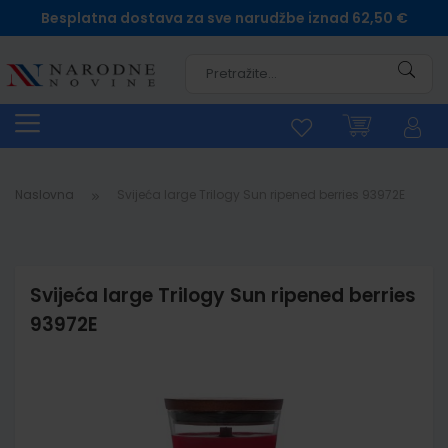
Besplatna dostava za sve narudžbe iznad 62,50 €
Pretra
Naslovna
Svijeća large Trilogy Sun ripened berries 93972E
Svijeća large Trilogy Sun ripened berries
93972E
Skip
to
the
end