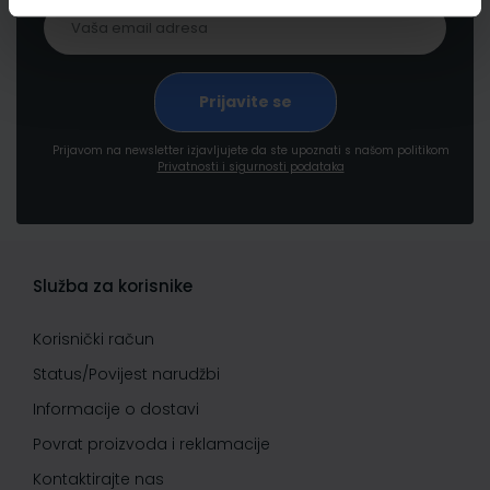
Prijavom na newsletter izjavljujete da ste upoznati s našom politikom
Privatnosti i sigurnosti podataka
Služba za korisnike
Korisnički račun
Status/Povijest narudžbi
Informacije o dostavi
Povrat proizvoda i reklamacije
Kontaktirajte nas