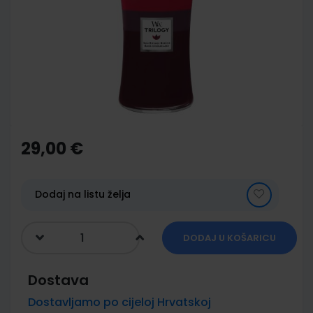
of
the
images
gallery
Skip
to
the
29,00 €
beginning
of
the
images
Dodaj na listu želja
gallery
DODAJ U KOŠARICU
Dostava
Dostavljamo po cijeloj Hrvatskoj