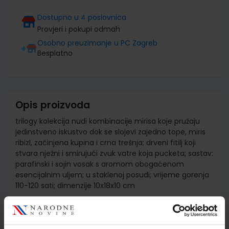
Dostupno u 4 poslovnica
Provjeri i pokupi odmah
Osobno preuzimanje u PC Zagreb
Besplatno
Opis proizvoda
trilogy kolekcija nudi kombinacije mirisa koje pružaju
jedinstveno iskustvo dok se slojevi zajedno tope, miris
ribizl, začinjena kupina i crna trešnja; drveni fitilj koji
stvara nježni i smirujući zvuk vatre koja pucketa; sastav:
parafinski i sojin vosak s aromom obogaćenom
esencijalnim uljem; u staklenoj posudi; vrijeme gorenja
110-120 sati; dimenzije 10x18x10 cm