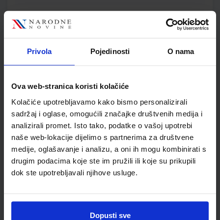
SKU:
CIJENA:
556165
9,25 €
ŠIFRA OMOTA:
500167
Privola
Pojedinosti
O nama
Udžbenik
Omot
MOJA ZEMLJA 1; radna bilježnica iz geografije za peti razred
Ova web-stranica koristi kolačiće
osnovne škole
Kolačiće upotrebljavamo kako bismo personalizirali
Autor(i):
Ivan Gambiroža Josip Jukić Dinko Marin Ana Mesić
sadržaj i oglase, omogućili značajke društvenih medija i
Nakladnik:
ALFA d.d.
Registarski broj ministarstva:
6013-DOM
analizirali promet. Isto tako, podatke o vašoj upotrebi
naše web-lokacije dijelimo s partnerima za društvene
SKU:
CIJENA:
556166
12,00 €
medije, oglašavanje i analizu, a oni ih mogu kombinirati s
ŠIFRA OMOTA:
500160
drugim podacima koje ste im pružili ili koje su prikupili
dok ste upotrebljavali njihove usluge.
Udžbenik
Omot
KLIO 5; udžbenik petoga razreda osnovne škole
Dopusti sve