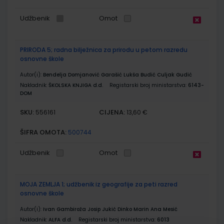
Udžbenik
Omot
PRIRODA 5; radna bilježnica za prirodu u petom razredu
osnovne škole
Autor(i):
Bendelja Domjanović Garašić Lukša Budić Culjak Gudić
Nakladnik:
ŠKOLSKA KNJIGA d.d.
Registarski broj ministarstva:
6143-
DOM
SKU:
CIJENA:
556161
13,60 €
ŠIFRA OMOTA:
500744
Udžbenik
Omot
MOJA ZEMLJA 1; udžbenik iz geografije za peti razred
osnovne škole
Autor(i):
Ivan Gambiroža Josip Jukić Dinko Marin Ana Mesić
Nakladnik:
ALFA d.d.
Registarski broj ministarstva:
6013