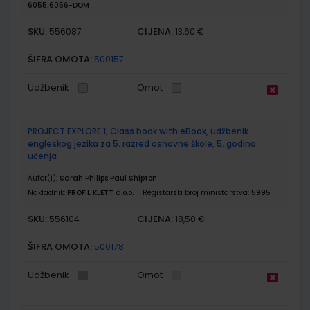
6055;6056-DOM
SKU:
CIJENA:
556087
13,60 €
ŠIFRA OMOTA:
500157
Udžbenik
Omot
PROJECT EXPLORE 1; Class book with eBook, udžbenik
engleskog jezika za 5. razred osnovne škole, 5. godina
učenja
Autor(i):
Sarah Philips Paul Shipton
Nakladnik:
PROFIL KLETT d.o.o.
Registarski broj ministarstva:
5995
SKU:
CIJENA:
556104
18,50 €
ŠIFRA OMOTA:
500178
Udžbenik
Omot