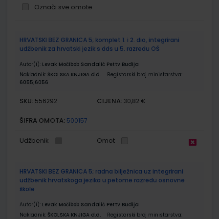
Označi sve omote
Grupirani
HRVATSKI BEZ GRANICA 5; komplet 1. i 2. dio, integrirani
proizvodi
udžbenik za hrvatski jezik s dds u 5. razredu OŠ
Autor(i):
Levak Močibob Sandalić Pettv Budija
Nakladnik:
ŠKOLSKA KNJIGA d.d.
Registarski broj ministarstva:
6055;6056
SKU:
CIJENA:
556292
30,82 €
ŠIFRA OMOTA:
500157
Udžbenik
Omot
HRVATSKI BEZ GRANICA 5; radna bilježnica uz integrirani
udžbenik hrvatskoga jezika u petome razredu osnovne
škole
Autor(i):
Levak Močibob Sandalić Pettv Budija
Nakladnik:
ŠKOLSKA KNJIGA d.d.
Registarski broj ministarstva: