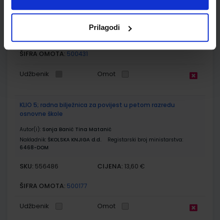
Autor(i):
Sonja Bančić Tina Matanić
Nakladnik:
ŠKOLSKA KNJIGA d.d.
Registarski broj ministarstva:
6468
Prilagodi
SKU:
CIJENA:
556468
12,33 €
ŠIFRA OMOTA:
500431
Udžbenik
Omot
KLIO 5; radna bilježnica za povijest u petom razredu
osnovne škole
Autor(i):
Sonja Banić Tina Matanić
Nakladnik:
ŠKOLSKA KNJIGA d.d.
Registarski broj ministarstva:
6468-DOM
SKU:
CIJENA:
556486
13,60 €
ŠIFRA OMOTA:
500177
Udžbenik
Omot