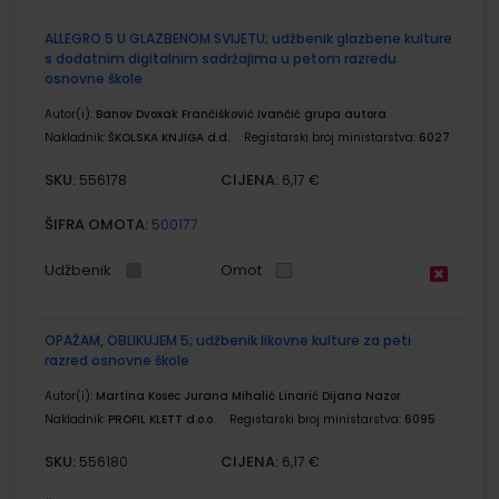
ALLEGRO 5 U GLAZBENOM SVIJETU; udžbenik glazbene kulture
s dodatnim digitalnim sadržajima u petom razredu
osnovne škole
Autor(i):
Banov Dvoxak Frančišković Ivančić grupa autora
Nakladnik:
ŠKOLSKA KNJIGA d.d.
Registarski broj ministarstva:
6027
SKU:
CIJENA:
556178
6,17 €
ŠIFRA OMOTA:
500177
Udžbenik
Omot
OPAŽAM, OBLIKUJEM 5; udžbenik likovne kulture za peti
razred osnovne škole
Autor(i):
Martina Kosec Jurana Mihalić Linarić Dijana Nazor
Nakladnik:
PROFIL KLETT d.o.o.
Registarski broj ministarstva:
6095
SKU:
CIJENA:
556180
6,17 €