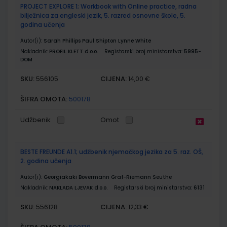
PROJECT EXPLORE 1; Workbook with Online practice, radna
bilježnica za engleski jezik, 5. razred osnovne škole, 5.
godina učenja
Autor(i):
Sarah Phillips Paul Shipton Lynne White
Nakladnik:
PROFIL KLETT d.o.o.
Registarski broj ministarstva:
5995-
DOM
SKU:
CIJENA:
556105
14,00 €
ŠIFRA OMOTA:
500178
Udžbenik
Omot
BESTE FREUNDE A1.1; udžbenik njemačkog jezika za 5. raz. OŠ,
2. godina učenja
Autor(i):
Georgiakaki Bovermann Graf-Riemann Seuthe
Nakladnik:
NAKLADA LJEVAK d.o.o.
Registarski broj ministarstva:
6131
SKU:
CIJENA:
556128
12,33 €