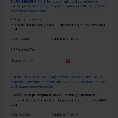
SVIJET TEHNIKE 5; (KUTIJA) radni materijali za izvođenje
vježbi i praktičnog rada programa tehničke kulture u petom
razredu osnovne škole
Autor(i):
grupa autora
Nakladnik:
ŠKOLSKA KNJIGA d.d.
Registarski broj ministarstva:
6161-
DOM
SKU:
CIJENA:
556186
28,00 €
ŠIFRA OMOTA:
Udžbenik
POKUSI - PRIRODA 5; (KUTIJA) radna bilježnica PRIRODA 5 s
radnim listovima i priborom za izvođenje pokusa iz prirode
za 5. razred osnovne škole
Autor(i):
Bendelja Domjanović Horvat Garašić grupa autora
Nakladnik:
ŠKOLSKA KNJIGA d.d.
Registarski broj ministarstva:
6143-
DOM
SKU:
CIJENA:
567502
30,00 €