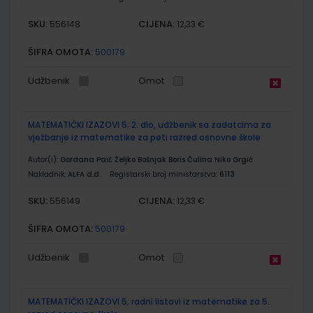
SKU:
CIJENA:
556148
12,33 €
ŠIFRA OMOTA:
500179
Udžbenik
Omot
MATEMATIČKI IZAZOVI 5; 2. dio, udžbenik sa zadatcima za
vježbanje iz matematike za peti razred osnovne škole
Autor(i):
Gordana Paić Željko Bošnjak Boris Čulina Niko Grgić
Nakladnik:
ALFA d.d.
Registarski broj ministarstva:
6113
SKU:
CIJENA:
556149
12,33 €
ŠIFRA OMOTA:
500179
Udžbenik
Omot
MATEMATIČKI IZAZOVI 5; radni listovi iz matematike za 5.