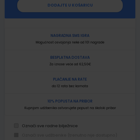
DODAJTE U KOŠARICU
NAGRADNA SMS IGRA
Mogućnost osvajanja neke od 101 nagrade
BESPLATNA DOSTAVA
Za iznose veće od 62,50€
PLAĆANJE NA RATE
do 12 rata bez kamata
10% POPUSTA NA PRIBOR
Kupnjom udžbenika ostvarujete popust na školski pribor
Označi sve radne bilježnice
Označi sve udžbenike (trenutno nije dostupno)