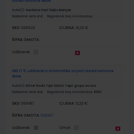
razred osnovne škole
Autor(i):
Gordana Paić Željko Bošnjak
Nakladnik:
ALFA d.d.
Registarski broj ministarstva:
SKU:
CIJENA:
556523
10,20 €
ŠIFRA OMOTA:
Udžbenik
LIKE IT 5; udžbenik iz informatike za peti razred osnovne
škole
Autor(i):
Rihter Rade Tojić Dlačić Topić grupa autora
Nakladnik:
ALFA d.d.
Registarski broj ministarstva:
6061
SKU:
CIJENA:
556187
12,33 €
ŠIFRA OMOTA:
500167
Udžbenik
Omot