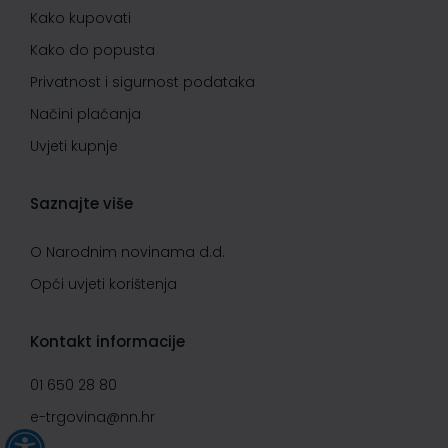
Kako kupovati
Kako do popusta
Privatnost i sigurnost podataka
Načini plaćanja
Uvjeti kupnje
Saznajte više
O Narodnim novinama d.d.
Opći uvjeti korištenja
Kontakt informacije
01 650 28 80
e-trgovina@nn.hr