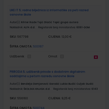
LIKE IT 5; radna bilježnica iz informatike za peti razred
osnovne škole
Autor(i):
Rihter Rade Tojić Dlačić Topić grupa autora
Nakladnik:
ALFA d.d.
Registarski broj ministarstva:
6061-DOM
SKU:
CIJENA:
567798
12,00 €
ŠIFRA OMOTA:
500167
Udžbenik
Omot
PRIRODA 5; udžbenik prirode s dodatnim digitalnim
sadržajima u petom razredu osnovne škole
Autor(i):
Bendelja Domjanović Garašić Lukša Budić Culjak Gudić
Nakladnik:
ŠKOLSKA KNJIGA d.d.
Registarski broj ministarstva:
6143
SKU:
CIJENA:
556160
9,25 €
ŠIFRA OMOTA:
500744