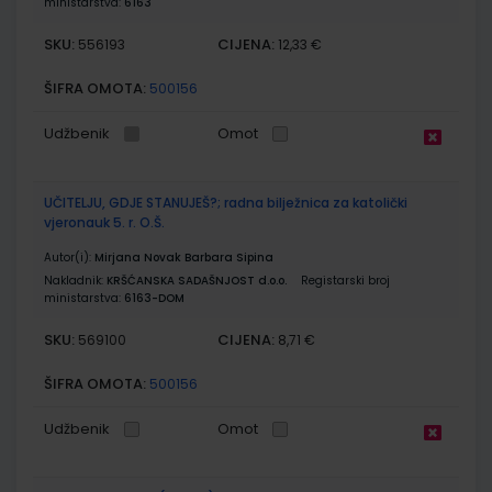
ministarstva:
6163
SKU:
CIJENA:
556193
12,33 €
ŠIFRA OMOTA:
500156
Udžbenik
Omot
UČITELJU, GDJE STANUJEŠ?; radna bilježnica za katolički
vjeronauk 5. r. O.Š.
Autor(i):
Mirjana Novak Barbara Sipina
Nakladnik:
KRŠĆANSKA SADAŠNJOST d.o.o.
Registarski broj
ministarstva:
6163-DOM
SKU:
CIJENA:
569100
8,71 €
ŠIFRA OMOTA:
500156
Udžbenik
Omot