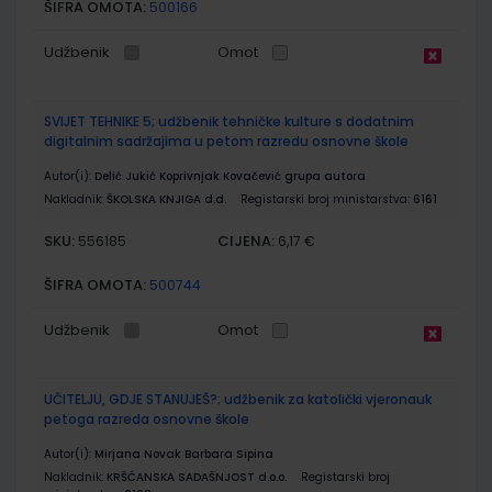
ŠIFRA OMOTA:
500166
Udžbenik
Omot
SVIJET TEHNIKE 5; udžbenik tehničke kulture s dodatnim
digitalnim sadržajima u petom razredu osnovne škole
Autor(i):
Delić Jukić Koprivnjak Kovačević grupa autora
Nakladnik:
ŠKOLSKA KNJIGA d.d.
Registarski broj ministarstva:
6161
SKU:
CIJENA:
556185
6,17 €
ŠIFRA OMOTA:
500744
Udžbenik
Omot
UČITELJU, GDJE STANUJEŠ?; udžbenik za katolički vjeronauk
petoga razreda osnovne škole
Autor(i):
Mirjana Novak Barbara Sipina
Nakladnik:
KRŠĆANSKA SADAŠNJOST d.o.o.
Registarski broj