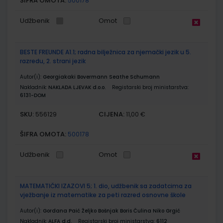
ŠIFRA OMOTA:
500178
Udžbenik
Omot
BESTE FREUNDE A1.1; radna bilježnica za njemački jezik u 5.
razredu, 2. strani jezik
Autor(i):
Georgiakaki Bovermann Seathe Schumann
Nakladnik:
NAKLADA LJEVAK d.o.o.
Registarski broj ministarstva:
6131-DOM
SKU:
CIJENA:
556129
11,00 €
ŠIFRA OMOTA:
500178
Udžbenik
Omot
MATEMATIČKI IZAZOVI 5; 1. dio, udžbenik sa zadatcima za
vježbanje iz matematike za peti razred osnovne škole
Autor(i):
Gordana Paić Željko Bošnjak Boris Čulina Niko Grgić
Nakladnik:
ALFA d.d.
Registarski broj ministarstva:
6112