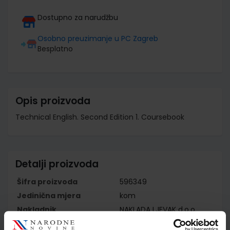
Dostupno za narudžbu
Osobno preuzimanje u PC Zagreb
Besplatno
Opis proizvoda
Technical English. Second Edition 1. Coursebook
Detalji proizvoda
Šifra proizvoda
596349
Jedinična mjera
kom
Nakladnik
NAKLADA LJEVAK d.o.o.
Autor
David Bonamy