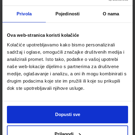
Školski razred
10 1.RAZRED SŠ
Vrsta školske knjige
UDŽBENIK
Privola
Pojedinosti
O nama
Vrsta škole
3 STRUKOVNA
Nastavni predmet
ENGLESKI JEZIK
Ova web-stranica koristi kolačiće
Reg br min
8172
Kolačiće upotrebljavamo kako bismo personalizirali
sadržaj i oglase, omogućili značajke društvenih medija i
analizirali promet. Isto tako, podatke o vašoj upotrebi
naše web-lokacije dijelimo s partnerima za društvene
medije, oglašavanje i analizu, a oni ih mogu kombinirati s
drugim podacima koje ste im pružili ili koje su prikupili
dok ste upotrebljavali njihove usluge.
Newsletter prijava
Dopusti sve
Prijavite se kako bi primali informacije o novim
proizvodima i uslugama, akcijama i drugim
Prilagodi