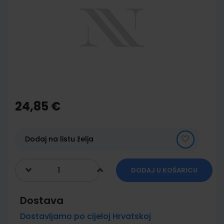
of
the
images
gallery
Skip
to
the
24,85 €
beginning
of
the
images
Dodaj na listu želja
gallery
DODAJ U KOŠARICU
Dostava
Dostavljamo po cijeloj Hrvatskoj