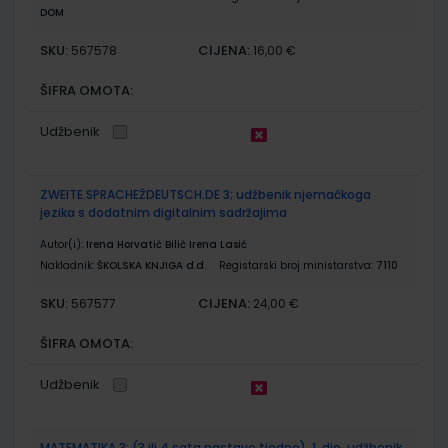
DOM
SKU:
CIJENA:
567578
16,00 €
ŠIFRA OMOTA:
Udžbenik
ZWEITE.SPRACHEŽDEUTSCH.DE 3; udžbenik njemačkoga
jezika s dodatnim digitalnim sadržajima
Autor(i):
Irena Horvatić Bilić Irena Lasić
Nakladnik:
ŠKOLSKA KNJIGA d.d.
Registarski broj ministarstva:
7110
SKU:
CIJENA:
567577
24,00 €
ŠIFRA OMOTA:
Udžbenik
MATEMATIKA 3; (3 ili 4 sata nastave tjedno), 1. dio, udžbenik