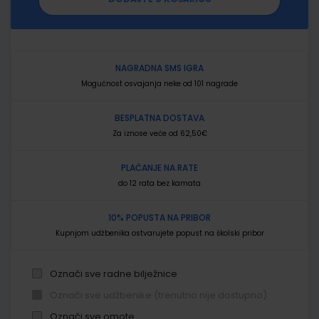
NAGRADNA SMS IGRA
Mogućnost osvajanja neke od 101 nagrade
BESPLATNA DOSTAVA
Za iznose veće od 62,50€
PLAĆANJE NA RATE
do 12 rata bez kamata
10% POPUSTA NA PRIBOR
Kupnjom udžbenika ostvarujete popust na školski pribor
Označi sve radne bilježnice
Označi sve udžbenike (trenutno nije dostupno)
Označi sve omote