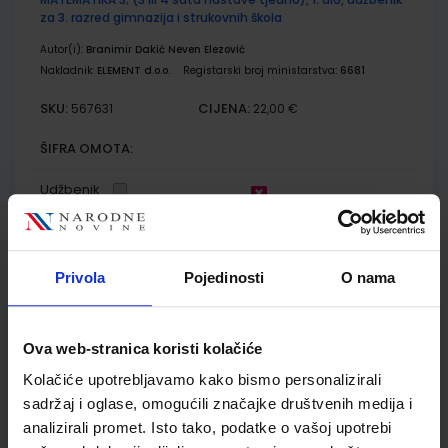
za 3. razred gimnazija i strukovnih škola
Autor(i):
Branimir Dakić Neven Elezović
Nakladnik:
ELEMENT d.o.o.
Registarski broj ministarstva:
6681
SKU:
CIJENA:
567631
22,00 €
ŠIFRA OMOTA:
Udžbenik
MATEMATIKA 3; (3 ili 4 sata nastave tjedno), 2. dio, udžbenik
za 3. razred gimnazija i strukovnih škola
Privola
Pojedinosti
O nama
Autor(i):
Branimir Dakić Neven Elezović
Nakladnik:
ELEMENT d.o.o.
Registarski broj ministarstva:
6682
Ova web-stranica koristi kolačiće
SKU:
CIJENA:
567632
22,00 €
Kolačiće upotrebljavamo kako bismo personalizirali
ŠIFRA OMOTA:
sadržaj i oglase, omogućili značajke društvenih medija i
analizirali promet. Isto tako, podatke o vašoj upotrebi
Udžbenik