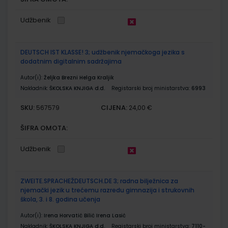
Udžbenik
DEUTSCH IST KLASSE! 3; udžbenik njemačkoga jezika s
dodatnim digitalnim sadržajima
Autor(i):
Željka Brezni Helga Kraljik
Nakladnik:
ŠKOLSKA KNJIGA d.d.
Registarski broj ministarstva:
6993
SKU:
CIJENA:
567579
24,00 €
ŠIFRA OMOTA:
Udžbenik
ZWEITE.SPRACHEŽDEUTSCH.DE 3; radna bilježnica za
njemački jezik u trećemu razredu gimnazija i strukovnih
škola, 3. i 8. godina učenja
Autor(i):
Irena Horvatić Bilić Irena Lasić
Nakladnik:
ŠKOLSKA KNJIGA d.d.
Registarski broj ministarstva:
7110-