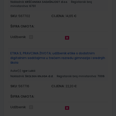
Nakladnik:
KRŠĆANSKA SADAŠNJOST d.o.o.
Registarski broj
ministarstva:
6701
SKU:
CIJENA:
567702
14,65 €
ŠIFRA OMOTA:
Udžbenik
ETIKA 3, PRAVCIMA ŽIVOTA; udžbenik etike s dodatnim
digitalnim sadržajima u trećem razredu gimnazija i srednjih
škola
Autor(i):
Igor Lukić
Nakladnik:
ŠKOLSKA KNJIGA d.d.
Registarski broj ministarstva:
7006
SKU:
CIJENA:
567716
22,20 €
ŠIFRA OMOTA:
Udžbenik