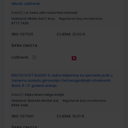
eBook, udžbenik
Autor(i):
Liz Soars John Soars Paul Hancock
Nakladnik:
PROFIL KLETT d.o.o.
Registarski broj ministarstva:
6777;7425
SKU:
CIJENA:
567535
20,00 €
ŠIFRA OMOTA:
Udžbenik
DEUTSCH IST KLASSE! 3; radna bilježnica za njemački jezik u
trećemu razredu gimnazija i četverogodišnjih strukovnih
škola, 8. i 11. godina učenja
Autor(i):
Željka Brezni Helga Kraljik
Nakladnik:
ŠKOLSKA KNJIGA d.d.
Registarski broj ministarstva:
6993-DOM
SKU:
CIJENA:
567580
16,00 €
ŠIFRA OMOTA: