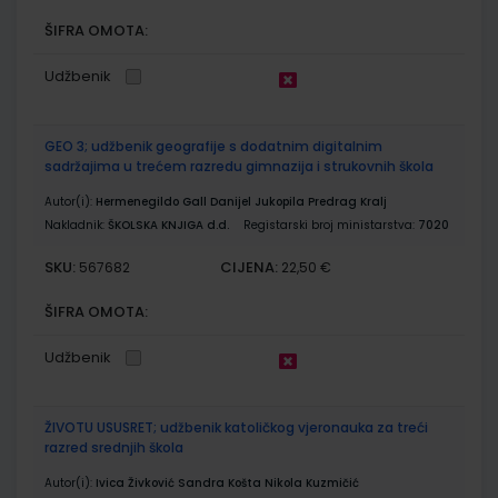
ŠIFRA OMOTA:
Udžbenik
GEO 3; udžbenik geografije s dodatnim digitalnim
sadržajima u trećem razredu gimnazija i strukovnih škola
Autor(i):
Hermenegildo Gall Danijel Jukopila Predrag Kralj
Nakladnik:
ŠKOLSKA KNJIGA d.d.
Registarski broj ministarstva:
7020
SKU:
CIJENA:
567682
22,50 €
ŠIFRA OMOTA:
Udžbenik
ŽIVOTU USUSRET; udžbenik katoličkog vjeronauka za treći
razred srednjih škola
Autor(i):
Ivica Živković Sandra Košta Nikola Kuzmičić