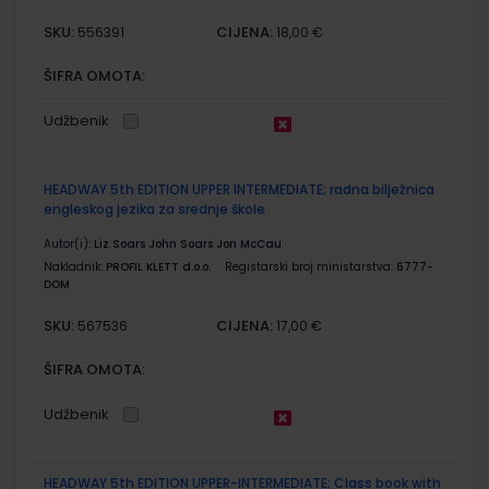
SKU:
CIJENA:
556391
18,00 €
ŠIFRA OMOTA:
Udžbenik
HEADWAY 5th EDITION UPPER INTERMEDIATE; radna bilježnica
engleskog jezika za srednje škole
Autor(i):
Liz Soars John Soars Jon McCau
Nakladnik:
PROFIL KLETT d.o.o.
Registarski broj ministarstva:
6777-
DOM
SKU:
CIJENA:
567536
17,00 €
ŠIFRA OMOTA:
Udžbenik
HEADWAY 5th EDITION UPPER-INTERMEDIATE; Class book with