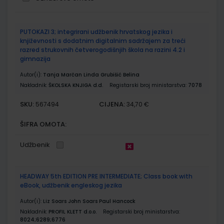
Grupirani
PUTOKAZI 3; integrirani udžbenik hrvatskog jezika i
proizvodi
književnosti s dodatnim digitalnim sadržajem za treći
razred strukovnih četverogodišnjih škola na razini 4.2 i
gimnazija
Autor(i):
Tanja Marčan Linda Grubišić Belina
Nakladnik:
ŠKOLSKA KNJIGA d.d.
Registarski broj ministarstva:
7078
SKU:
CIJENA:
567494
34,70 €
ŠIFRA OMOTA:
Udžbenik
HEADWAY 5th EDITION PRE INTERMEDIATE; Class book with
eBook, udžbenik engleskog jezika
Autor(i):
Liz Soars John Soars Paul Hancock
Nakladnik:
PROFIL KLETT d.o.o.
Registarski broj ministarstva:
8024;6289;6776