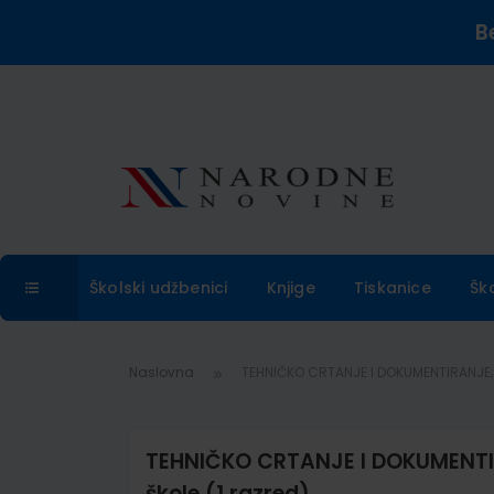
B
Školski udžbenici
Knjige
Tiskanice
Šk
Naslovna
TEHNIČKO CRTANJE I DOKUMENTIRANJE; u
TEHNIČKO CRTANJE I DOKUMENTIR
škole (1.razred)