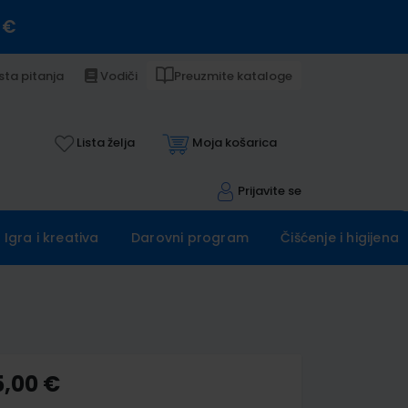
 €
sta pitanja
Vodiči
Preuzmite kataloge
Lista želja
Moja košarica
Prijavite se
Igra i kreativa
Darovni program
Čišćenje i higijena
5,00 €