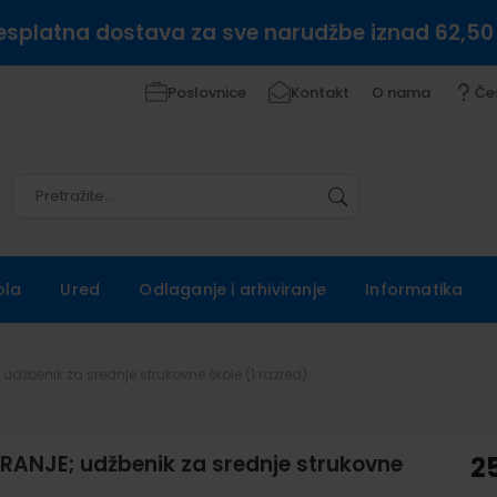
esplatna dostava za sve narudžbe iznad 62,50
Poslovnice
Kontakt
O nama
Če
Pretražite
Pretražite
ola
Ured
Odlaganje i arhiviranje
Informatika
džbenik za srednje strukovne škole (1.razred)
ANJE; udžbenik za srednje strukovne
2