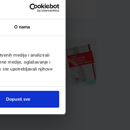
O nama
enih medija i analizirali
ene medije, oglašavanje i
k ste upotrebljavali njihove
Dopusti sve