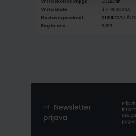
Vrsta školske knjige
UDŽBENIK
Vrsta škole
3 STRUKOVNA
Nastavni predmet
STRUKOVNE ŠKO
Reg br min
8269
Prijavi
Newsletter
inform
usluga
prijava
pogod