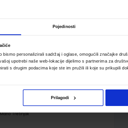
Pojedinosti
ačiće
 za srednje strukovne škole (1.razred)
bismo personalizirali sadržaj i oglase, omogućili značajke društv
vašoj upotrebi naše web-lokacije dijelimo s partnerima za društv
rati s drugim podacima koje ste im pružili ili koje su prikupili do
Prilagodi
d.d.
 Mario Tretinjak