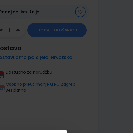
Dodaj na listu želja
DODAJ U KOŠARICU
ostava
ostavljamo po cijeloj Hrvatskoj
Dostupno za narudžbu
Osobno preuzimanje u PC Zagreb
Besplatno