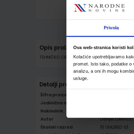
Skip
to
the
Privola
beginning
of
the
images
Opis proizvoda
Ova web-stranica koristi kol
gallery
TEHNIČKO CRTANJE I DOKUMENTIRANJE; udžbenik
Kolačiće upotrebljavamo kako 
promet. Isto tako, podatke o 
analizu, a oni ih mogu kombini
usluge.
Detalji proizvoda
Šifra proizvoda
596298
Jedinična mjera
kom
Nakladnik
ŠKOLSKA KNJIGA 
Autor
Danijel Eskeričić
Školski razred
10 1.RAZRED SŠ