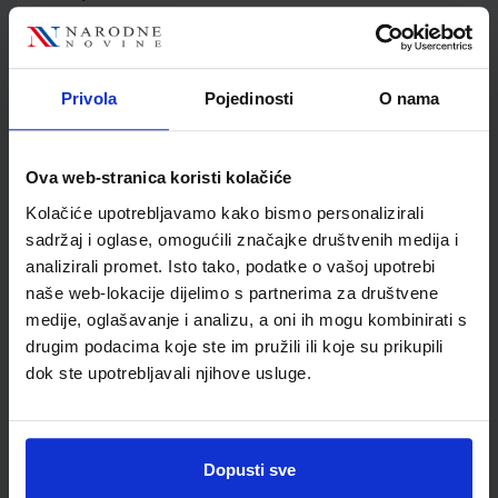
Jedinična mjera
kom
Nakladnik
ŠKOLSKA KNJIGA d.d.
Autor
Vedran Habel
Privola
Pojedinosti
O nama
Školski razred
10 1.RAZRED SŠ
Vrsta školske knjige
UDŽBENIK
Vrsta škole
3 STRUKOVNA
Ova web-stranica koristi kolačiće
Nastavni predmet
STRUKOVNE ŠKOLE
Kolačiće upotrebljavamo kako bismo personalizirali
Reg br min
8270
sadržaj i oglase, omogućili značajke društvenih medija i
analizirali promet. Isto tako, podatke o vašoj upotrebi
naše web-lokacije dijelimo s partnerima za društvene
medije, oglašavanje i analizu, a oni ih mogu kombinirati s
drugim podacima koje ste im pružili ili koje su prikupili
dok ste upotrebljavali njihove usluge.
Dopusti sve