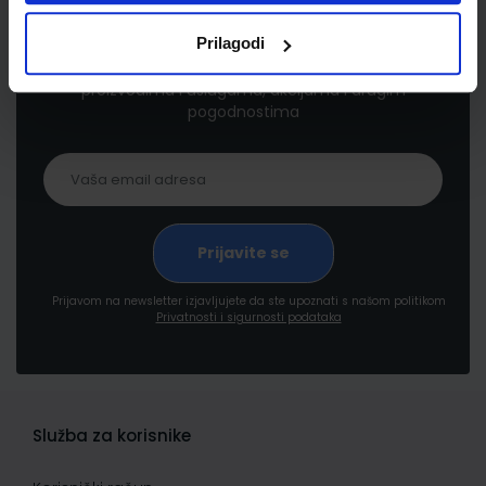
Newsletter prijava
Prilagodi
Prijavite se kako bi primali informacije o novim
proizvodima i uslugama, akcijama i drugim
pogodnostima
Prijavom na newsletter izjavljujete da ste upoznati s našom politikom
Privatnosti i sigurnosti podataka
Služba za korisnike