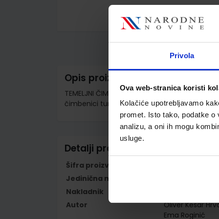
Skip
to
the
beginning
Privola
of
the
images
Opis proizvoda
gallery
Ova web-stranica koristi kol
TEMELJNI ČIMBENICI I UČINCI TURIZMA; udžbenik
čimbenici turističkih destinacija; (1.razred)
Kolačiće upotrebljavamo kako 
promet. Isto tako, podatke o 
analizu, a oni ih mogu kombini
usluge.
Detalji proizvoda
Šifra proizvoda
596286
Jedinična mjera
kom
Nakladnik
ŠKOLSKA KNJIGA 
Autor
Oliver Kesar Hrv
Ema Roginić