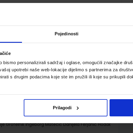
Pojedinosti
ačiće
 za srednje strukovne škole - 2. dio modula Temeljni
bismo personalizirali sadržaj i oglase, omogućili značajke društv
vašoj upotrebi naše web-lokacije dijelimo s partnerima za društv
rati s drugim podacima koje ste im pružili ili koje su prikupili do
Prilagodi
d.d.
oje Grofelnik Ingeborg Matečić Danijela Ferjanić Hodak