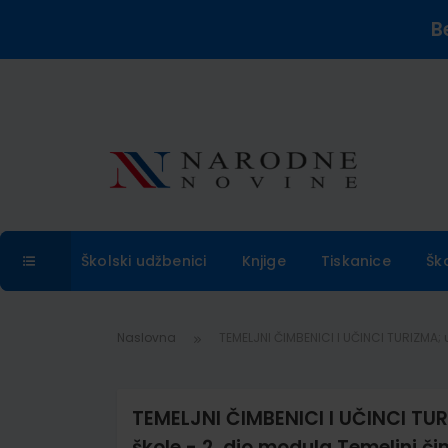
B
Školski udžbenici
Knjige
Tiskanice
Šk
Naslovna
TEMELJNI ČIMBENICI I UČINCI TURIZMA; u
TEMELJNI ČIMBENICI I UČINCI TUR
škole - 2. dio modula Temeljni čim