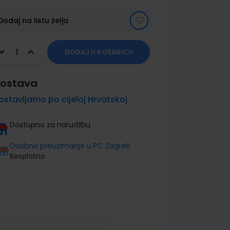
Dodaj na listu želja
DODAJ U KOŠARICU
ostava
ostavljamo po cijeloj Hrvatskoj
Dostupno za narudžbu
Osobno preuzimanje u PC Zagreb
Besplatno