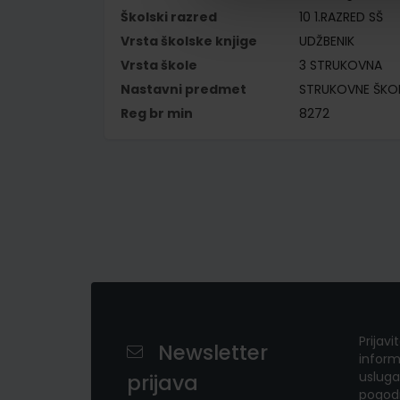
Školski razred
10 1.RAZRED SŠ
Vrsta školske knjige
UDŽBENIK
Vrsta škole
3 STRUKOVNA
Nastavni predmet
STRUKOVNE ŠKO
Reg br min
8272
Prijavi
Newsletter
inform
usluga
prijava
pogod