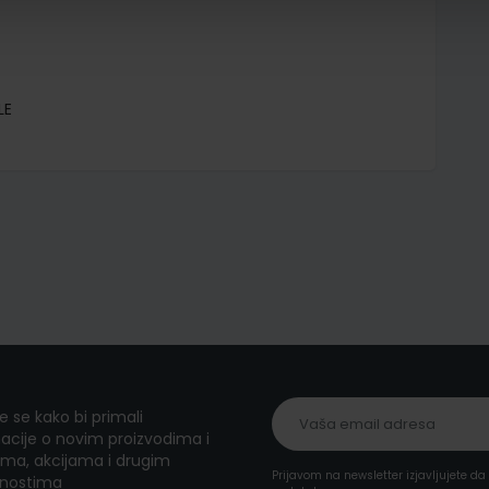
LE
te se kako bi primali
acije o novim proizvodima i
ma, akcijama i drugim
Prijavom na newsletter izjavljujete d
nostima