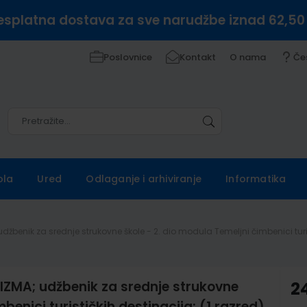
esplatna dostava za sve narudžbe iznad 62,50
Poslovnice
Kontakt
O nama
Če
Pretražite
Pretražite
ola
Ured
Odlaganje i arhiviranje
Informatika
džbenik za srednje strukovne škole - 2. dio modula Temeljni čimbenici turis
IZMA; udžbenik za srednje strukovne
2
benici turističkih destinacija; (1.razred)