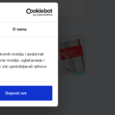
O nama
enih medija i analizirali
ene medije, oglašavanje i
k ste upotrebljavali njihove
Dopusti sve