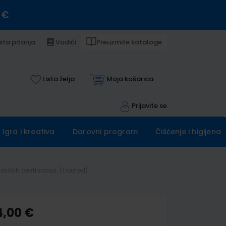
 €
sta pitanja
Vodiči
Preuzmite kataloge
Lista želja
Moja košarica
Prijavite se
Igra i kreativa
Darovni program
Čišćenje i higijena
tičkih destinacija; (1.razred)
4,00 €