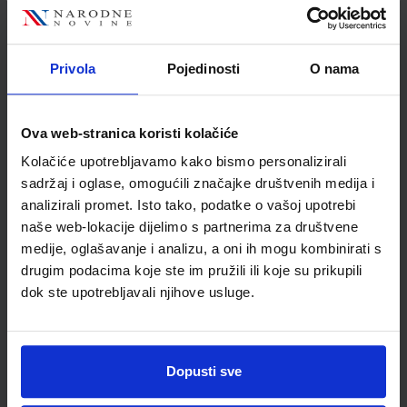
Jedinična mjera
kom
Nakladnik
ŠKOLSKA KNJIGA d.d.
Autor
Lidija Iličić
Privola
Pojedinosti
O nama
Školski razred
03 3.RAZRED OŠ
Vrsta školske knjige
RADNA BILJEŽNICA
Ova web-stranica koristi kolačiće
Vrsta škole
1 OSNOVNA
Kolačiće upotrebljavamo kako bismo personalizirali
Nastavni predmet
ENGLESKI JEZIK PP
sadržaj i oglase, omogućili značajke društvenih medija i
analizirali promet. Isto tako, podatke o vašoj upotrebi
naše web-lokacije dijelimo s partnerima za društvene
medije, oglašavanje i analizu, a oni ih mogu kombinirati s
drugim podacima koje ste im pružili ili koje su prikupili
dok ste upotrebljavali njihove usluge.
Dopusti sve
Newsletter prijava