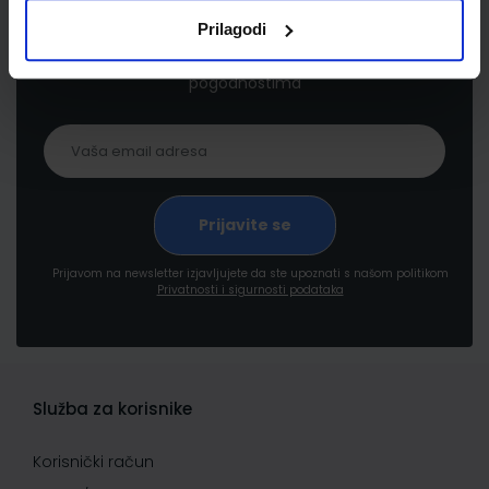
Prilagodi
Prijavite se kako bi primali informacije o novim
proizvodima i uslugama, akcijama i drugim
pogodnostima
Prijavom na newsletter izjavljujete da ste upoznati s našom politikom
Privatnosti i sigurnosti podataka
Služba za korisnike
Korisnički račun