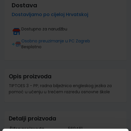
Dostava
Dostavljamo po cijeloj Hrvatskoj
Dostupno za narudžbu
Osobno preuzimanje u PC Zagreb
Besplatno
Opis proizvoda
TIPTOES 3 - PP; radna bilježnica engleskog jezika za
pomoć u učenju u trećem razredu osnovne škole
Detalji proizvoda
Šifra proizvoda
569461