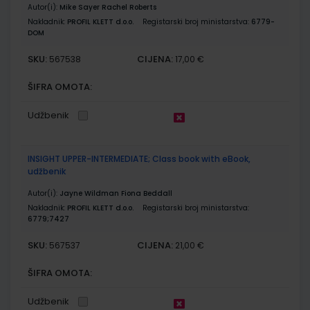
Autor(i):
Mike Sayer Rachel Roberts
Nakladnik:
PROFIL KLETT d.o.o.
Registarski broj ministarstva:
6779-
DOM
SKU:
CIJENA:
567538
17,00 €
ŠIFRA OMOTA:
Udžbenik
INSIGHT UPPER-INTERMEDIATE; Class book with eBook,
udžbenik
Autor(i):
Jayne Wildman Fiona Beddall
Nakladnik:
PROFIL KLETT d.o.o.
Registarski broj ministarstva:
6779;7427
SKU:
CIJENA:
567537
21,00 €
ŠIFRA OMOTA:
Udžbenik