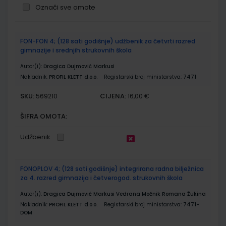
Označi sve omote
Grupirani
FON-FON 4; (128 sati godišnje) udžbenik za četvrti razred
proizvodi
gimnazije i srednjih strukovnih škola
Autor(i):
Dragica Dujmović Markusi
Nakladnik:
PROFIL KLETT d.o.o.
Registarski broj ministarstva:
7471
SKU:
CIJENA:
569210
16,00 €
ŠIFRA OMOTA:
Udžbenik
FONOPLOV 4; (128 sati godišnje) integrirana radna bilježnica
za 4. razred gimnazija i četverogod. strukovnih škola
Autor(i):
Dragica Dujmović Markusi Vedrana Močnik Romana Žukina
Nakladnik:
PROFIL KLETT d.o.o.
Registarski broj ministarstva:
7471-
DOM