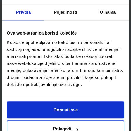
ŠIFRA OMOTA:
Privola
Pojedinosti
O nama
Udžbenik
Ova web-stranica koristi kolačiće
GEO 4; udžbenik geografije u četvrtom razredu gimnazija i
Kolačiće upotrebljavamo kako bismo personalizirali
četverogodišnjih strukovnih škola
sadržaj i oglase, omogućili značajke društvenih medija i
analizirali promet. Isto tako, podatke o vašoj upotrebi
Autor(i):
Hermenegildo Gall Danijel Jukopila Predrag Kralj
Nakladnik:
ŠKOLSKA KNJIGA d.d.
Registarski broj ministarstva:
7626
naše web-lokacije dijelimo s partnerima za društvene
medije, oglašavanje i analizu, a oni ih mogu kombinirati s
SKU:
CIJENA:
569309
22,50 €
drugim podacima koje ste im pružili ili koje su prikupili
dok ste upotrebljavali njihove usluge.
ŠIFRA OMOTA:
Udžbenik
Dopusti sve
TRAGOVI 4; udžbenik povijesti u četvrtom razredu
gimnazije s dodatnim digitalnim sadržajima
Prilagodi
Autor(i):
Krešimir Erdelja Igor Stojaković