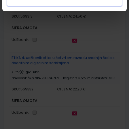
Nakladnik:
ŠKOLSKA KNJIGA d.d.
Registarski broj ministarstva:
7691
SKU:
CIJENA:
569313
24,50 €
ŠIFRA OMOTA:
Udžbenik
ETIKA 4; udžbenik etike u četvrtom razredu srednjih škola s
dodatnim digitalnim sadržajima
Autor(i):
Igor Lukić
Nakladnik:
ŠKOLSKA KNJIGA d.d.
Registarski broj ministarstva:
7613
SKU:
CIJENA:
569332
22,20 €
ŠIFRA OMOTA:
Udžbenik