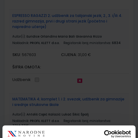
ESPRESSO RAGAZZI 2; udžbenik za talijanski jezik, 2., 3. i/ili 4.
razred gimnazija, prvi i drugi strani jezik (početno i
napredno učenje)
Autor(i):
Euridice Orlandino Maria Bali Giovanna Rizzo
Nakladnik:
PROFIL KLETT d.o.o.
Registarski broj ministarstva:
6834
SKU:
CIJENA:
567603
31,00 €
ŠIFRA OMOTA:
Udžbenik
MATEMATIKA 4; komplet 1. i 2. svezak, udžbenik za gimnazije
i srednje strukovne škole
Autor(i):
Antoliš Copić Kalazić Lukač Šikić Špalj
Nakladnik:
PROFIL KLETT d.o.o.
Registarski broj ministarstva:
7714;7715
SKU:
CIJENA:
569277
28,00 €