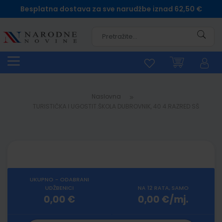
Besplatna dostava za sve narudžbe iznad 62,50 €
Pretra
Naslovna
TURISTIČKA I UGOSTIT.ŠKOLA DUBROVNIK, 40 4.RAZRED SŠ
UKUPNO - ODABRANI
UDŽBENICI
NA 12 RATA, SAMO
0,00 €
0,00 €/mj.