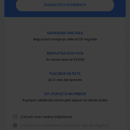
DODAJTE U KOŠARICU
NAGRADNA SMS IGRA
Mogućnost osvajanja neke od 101 nagrade
BESPLATNA DOSTAVA
Za iznose veće od 62,50€
PLAĆANJE NA RATE
do 12 rata bez kamata
10% POPUSTA NA PRIBOR
Kupnjom udžbenika ostvarujete popust na školski pribor
Označi sve radne bilježnice
Označi sve udžbenike (trenutno nije dostupno)