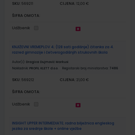
SKU:
CIJENA:
569211
12,00 €
ŠIFRA OMOTA:
Udžbenik
KNJIŽEVNI VREMEPLOV 4; (128 sati godišnje) čitanka za 4.
razred gimnazije i četverogodišnjih strukovnih škola
Autor(i):
Dragica Dujmović Markusi
Nakladnik:
PROFIL KLETT d.o.o.
Registarski broj ministarstva:
7486
SKU:
CIJENA:
569212
21,00 €
ŠIFRA OMOTA:
Udžbenik
INSIGHT UPPER INTERMEDIATE; radna bilježnica engleskog
jezika za srednje škole + online vježbe