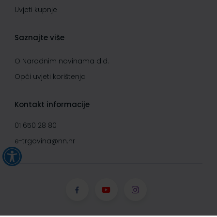
Uvjeti kupnje
Saznajte više
O Narodnim novinama d.d.
Opći uvjeti korištenja
Kontakt informacije
01 650 28 80
e-trgovina@nn.hr