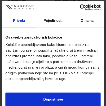
Autor
Roginić Soldić Frleta Mesić
Škorić Kesar Vlahov
Ferjanić Hodak Matečić
Privola
Pojedinosti
O nama
Školski razred
10 1.RAZRED SŠ
Vrsta školske knjige
UDŽBENIK
Vrsta škole
3 STRUKOVNA
Ova web-stranica koristi kolačiće
Nastavni predmet
STRUKOVNE ŠKOLE
Kolačiće upotrebljavamo kako bismo personalizirali
Reg br min
8273
sadržaj i oglase, omogućili značajke društvenih medija i
analizirali promet. Isto tako, podatke o vašoj upotrebi
naše web-lokacije dijelimo s partnerima za društvene
medije, oglašavanje i analizu, a oni ih mogu kombinirati s
drugim podacima koje ste im pružili ili koje su prikupili
dok ste upotrebljavali njihove usluge.
Dopusti sve