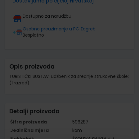
Dostavljamo po cijeloj Hrvatskoj
Dostupno za narudžbu
Osobno preuzimanje u PC Zagreb
Besplatno
Opis proizvoda
TURISTIČKI SUSTAV; udžbenik za srednje strukovne škole;
(1.razred)
Detalji proizvoda
Šifra proizvoda
596287
Jedinična mjera
kom
Nakladnik
ŠKOLSKA KNJIGA d.d.