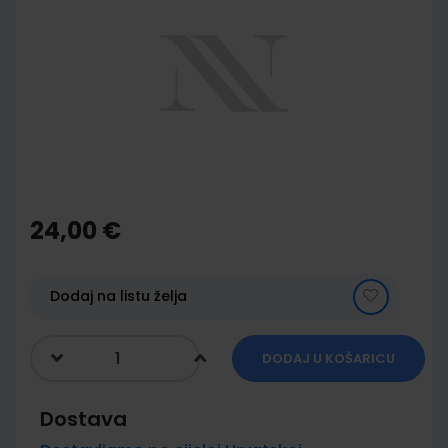
end
of
the
images
gallery
Skip
to
the
24,00 €
beginning
of
the
images
Dodaj na listu želja
gallery
DODAJ U KOŠARICU
Dostava