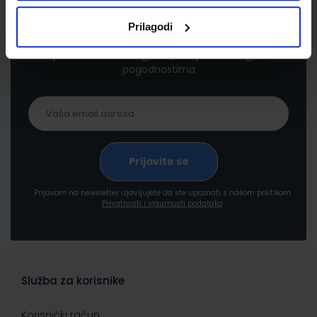
Newsletter prijava
Prilagodi
Prijavite se kako bi primali informacije o novim
proizvodima i uslugama, akcijama i drugim
pogodnostima
Prijavom na newsletter izjavljujete da ste upoznati s našom politikom
Privatnosti i sigurnosti podataka
Služba za korisnike
Korisnički račun