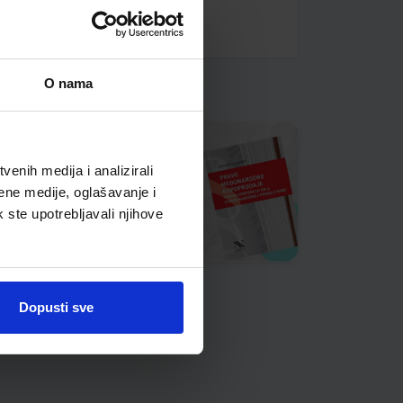
O nama
enih medija i analizirali
ene medije, oglašavanje i
k ste upotrebljavali njihove
Dopusti sve