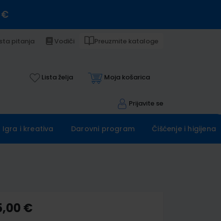
 €
sta pitanja
Vodiči
Preuzmite kataloge
Lista želja
Moja košarica
Prijavite se
Igra i kreativa
Darovni program
Čišćenje i higijena
5,00 €