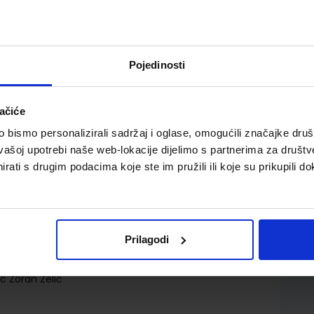
Pojedinosti
ačiće
azred srednjih strukovnih škola
bismo personalizirali sadržaj i oglase, omogućili značajke društv
vašoj upotrebi naše web-lokacije dijelimo s partnerima za društv
rati s drugim podacima koje ste im pružili ili koje su prikupili do
Prilagodi
o.
c Zoran Zelić