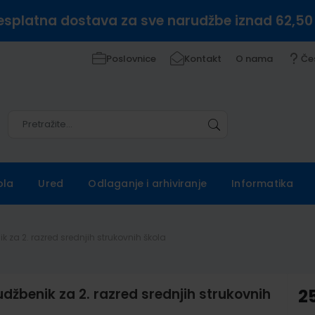
esplatna dostava za sve narudžbe iznad 62,50
Poslovnice
Kontakt
O nama
Če
Pretražite
Pretražite
ola
Ured
Odlaganje i arhiviranje
Informatika
 za 2. razred srednjih strukovnih škola
benik za 2. razred srednjih strukovnih
2