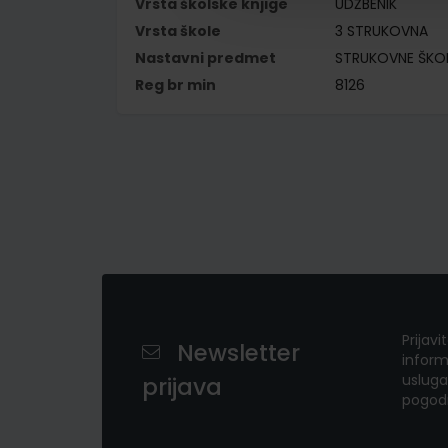
Vrsta školske knjige
UDŽBENIK
Vrsta škole
3 STRUKOVNA
Nastavni predmet
STRUKOVNE ŠKO
Reg br min
8126
Prijavi
Newsletter
inform
usluga
prijava
pogod