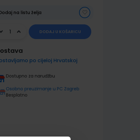
Dodaj na listu želja
DODAJ U KOŠARICU
ostava
ostavljamo po cijeloj Hrvatskoj
Dostupno za narudžbu
Osobno preuzimanje u PC Zagreb
Besplatno