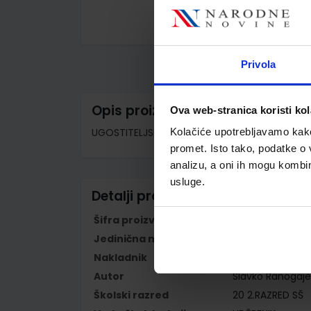
Skip
to
the
Privola
beginning
of
the
images
Opis proizvoda
Ova web-stranica koristi kol
gallery
UGOSTITELJSKO POSLUŽIVANJE; udžbenik za 2. r
Kolačiće upotrebljavamo kako 
promet. Isto tako, podatke o 
analizu, a oni ih mogu kombini
usluge.
Detalji proizvoda
Šifra proizvoda
596302
Jedinična mjera
kom
Nakladnik
ALKA SCRIPT d.o.
Autor
Slavko Ranogaje
Školski razred
20 2.RAZRED SŠ