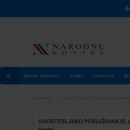
B
Školski udžbenici
Knjige
Tiskanice
Šk
Naslovna
UGOSTITELJSKO POSLUŽIVANJE; udžbenik
UGOSTITELJSKO POSLUŽIVANJE; udž
škola