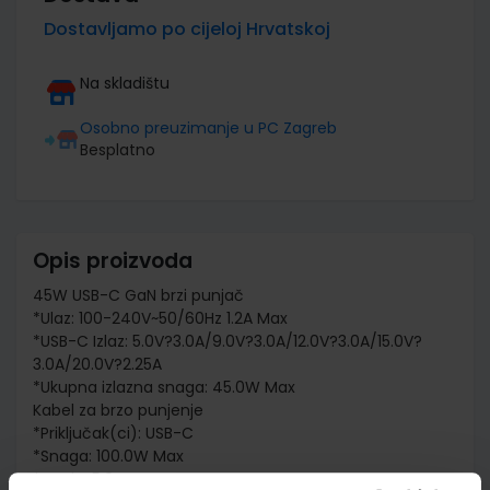
Dostavljamo po cijeloj Hrvatskoj
Na skladištu
Osobno preuzimanje u PC Zagreb
Besplatno
Opis proizvoda
45W USB-C GaN brzi punjač
*Ulaz: 100-240V~50/60Hz 1.2A Max
*USB-C Izlaz: 5.0V?3.0A/9.0V?3.0A/12.0V?3.0A/15.0V?
3.0A/20.0V?2.25A
*Ukupna izlazna snaga: 45.0W Max
Kabel za brzo punjenje
*Priključak(ci): USB-C
*Snaga: 100.0W Max
*Struja: 5.0A Max