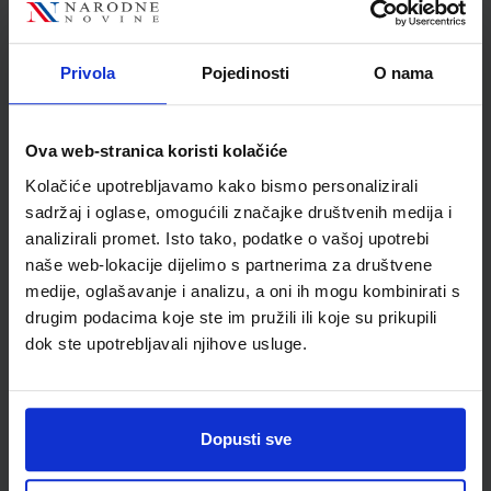
*Duljina: 1m/3.3ft
Privola
Pojedinosti
O nama
Detalji proizvoda
Šifra proizvoda
6941876260546
Ova web-stranica koristi kolačiće
Garancija
24 mjeseca
Kolačiće upotrebljavamo kako bismo personalizirali
sadržaj i oglase, omogućili značajke društvenih medija i
analizirali promet. Isto tako, podatke o vašoj upotrebi
naše web-lokacije dijelimo s partnerima za društvene
medije, oglašavanje i analizu, a oni ih mogu kombinirati s
drugim podacima koje ste im pružili ili koje su prikupili
dok ste upotrebljavali njihove usluge.
Dopusti sve
Newsletter prijava