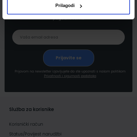
Prijavite se kako bi primali informacije o novim
Prilagodi
proizvodima i uslugama, akcijama i drugim
pogodnostima
Prijavom na newsletter izjavljujete da ste upoznati s našom politikom
Privatnosti i sigurnosti podataka
Služba za korisnike
Korisnički račun
Status/Povijest narudžbi