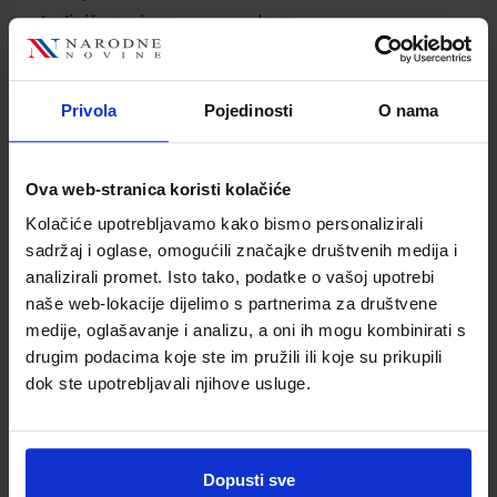
Jedinična mjera
kom
Nakladnik
ŠKOLSKA KNJIGA d.d.
Autor
Andrea Wawrzynek Ivana
Meštrić Iva Vukotić
Privola
Pojedinosti
O nama
Školski razred
20 2.RAZRED SŠ
Vrsta školske knjige
UDŽBENIK
Ova web-stranica koristi kolačiće
Vrsta škole
3 STRUKOVNA
Nastavni predmet
STRUKOVNE ŠKOLE
Kolačiće upotrebljavamo kako bismo personalizirali
sadržaj i oglase, omogućili značajke društvenih medija i
Reg br min
8275
analizirali promet. Isto tako, podatke o vašoj upotrebi
naše web-lokacije dijelimo s partnerima za društvene
medije, oglašavanje i analizu, a oni ih mogu kombinirati s
drugim podacima koje ste im pružili ili koje su prikupili
dok ste upotrebljavali njihove usluge.
Dopusti sve